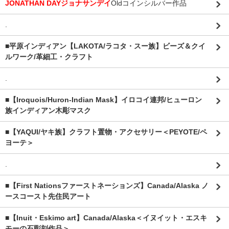
JONATHAN DAYジョナサンデイ
Oldコインシルバー作品
.
■平原インディアン【LAKOTA/ラコタ・スー族】ビーズ＆クイ
ルワーク/革細工・クラフト
.
■【Iroquois/Huron-Indian Mask】イロコイ連邦/ヒューロン
族インディアン木彫マスク
■【YAQUI/ヤキ族】クラフト置物・アクセサリー＜PEYOTE/ペ
ヨーテ＞
.
■【First Nationsファーストネーションズ】Canada/Alaska ノ
ースコースト先住民アート
■【Inuit・Eskimo art】Canada/Alaska＜イヌイット・エスキ
モーの石彫刻作品＞