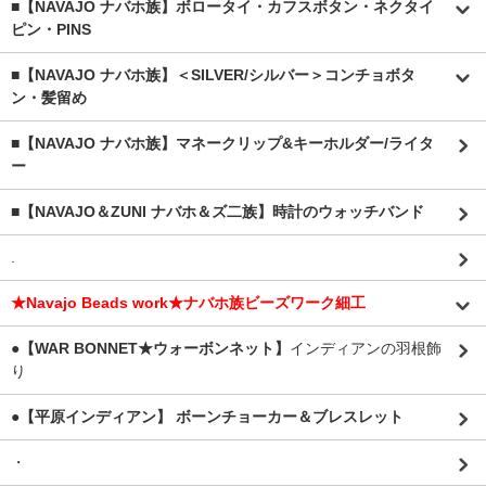
■【NAVAJO ナバホ族】ボロータイ・カフスボタン・ネクタイ
ピン・PINS
■【NAVAJO ナバホ族】＜SILVER/シルバー＞コンチョボタ
ン・髪留め
■【NAVAJO ナバホ族】マネークリップ&キーホルダー/ライタ
ー
■【NAVAJO＆ZUNI ナバホ＆ズ二族】時計のウォッチバンド
.
★Navajo Beads work★ナバホ族ビーズワーク細工
●【WAR BONNET★ウォーボンネット】
インディアンの羽根飾
り
●【平原インディアン】 ボーンチョーカー＆ブレスレット
・