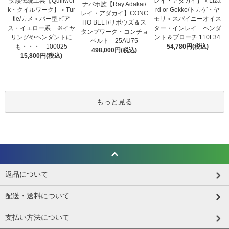
タ族伝統工芸【Quillwor
レイ・アダカイ】＜Liza
ナバホ族【Ray Adakai/
k・クイルワーク】＜Tur
rd or Gekko/トカゲ・ヤ
レイ・アダカイ】CONC
tle/カメ＞バー型ピア
モリ＞スパイニーオイス
HO BELT/リポウズ＆ス
ス・イエロー系 ※イヤ
ター・インレイ ペンダ
タンプワーク・コンチョ
リングやペンダントに
ント＆ブローチ 110F34
ベルト 25AU75
も・・・ 100025
54,780円(税込)
498,000円(税込)
15,800円(税込)
もっと見る
返品について
配送・送料について
支払い方法について