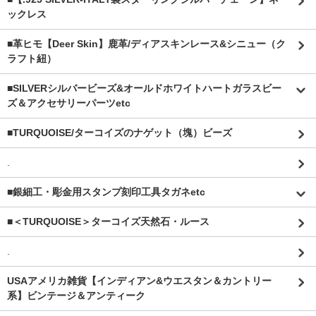
ックレス
■革ヒモ【Deer Skin】鹿革/ディアスキンレース&シニュー（ク
ラフト紐）
■SILVERシルバービーズ&オールドホワイトハートガラスビー
ズ＆アクセサリーパーツetc
■TURQUOISE/ターコイズのナゲット（塊）ビーズ
.
■銀細工・彫金用スタンプ刻印工具タガネetc
■＜TURQUOISE＞ターコイズ天然石・ルース
.
USAアメリカ雑貨【インディアン&ウエスタン＆カントリー
系】ビンテージ＆アンティーク