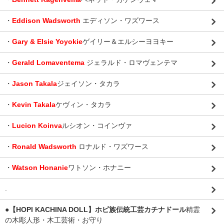
・
Eddison Wadsworth
エディソン・ワズワース
・
Gary & Elsie Yoyokie
ゲイリー＆エルシーヨヨキー
・
Gerald Lomaventema
ジェラルド・ロマヴェンテマ
・
Jason Takala
ジェイソン・タカラ
・
Kevin Takala
ケヴィン・タカラ
・
Lucion Koinva
ルシオン・コインヴァ
・
Ronald Wadsworth
ロナルド・ワズワース
・
Watson Honanie
ワトソン・ホナニー
.
●【HOPI KACHINA DOLL】ホピ族伝統工芸カチナドール
精霊
の木彫人形・木工芸術・お守り