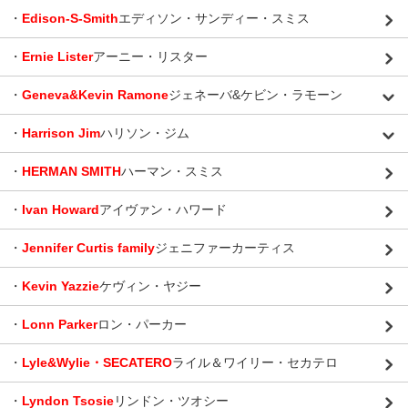
・
Edison-S-Smith
エディソン・サンディー・スミス
・
Ernie Lister
アーニー・リスター
・
Geneva&Kevin Ramone
ジェネーバ&ケビン・ラモーン
・
Harrison Jim
ハリソン・ジム
・
HERMAN SMITH
ハーマン・スミス
・
Ivan Howard
アイヴァン・ハワード
・
Jennifer Curtis family
ジェニファーカーティス
・
Kevin Yazzie
ケヴィン・ヤジー
・
Lonn Parker
ロン・パーカー
・
Lyle&Wylie・SECATERO
ライル＆ワイリー・セカテロ
・
Lyndon Tsosie
リンドン・ツオシー