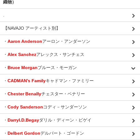
織物）
.
【NAVAJO アーティスト別】
・
Aaron Anderson
アーロン・アンダーソン
・
Alex Sanchez
アレックス・サンチェス
・
Bruce Morgan
ブルース・モーガン
・
CADMAN’s Family
キャドマン・ファミリー
・
Chester Benally
チェスター・ベナリー
・
Cody Sanderson
コディ－サンダーソン
・
Darryl.D.Begay
ダリル・ディーン・ビゲイ
・
Delbert Gordon
デルバート・ゴードン