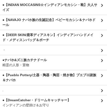
●【INDIAN MOCCASINS☆インディアンモカシン・靴】大人サ
イズ
●【NAVAJO ナバホ族の生誕記念】ベビーモカシン＆ナバホド
ール
●【DEER SKIN/鹿革ディアスキン】インディアンハンドメイ
ド・メディスンバッグ＆ポーチ
・
●ナバホ&ズニ族カチナドール
精霊の人形・置物
●【Pueblo Pottery/土器・陶器・陶芸・焼き物】プエブロ諸族
＆ナバホ
.
●【DreamCatcher・ドリームキャッチャー】
インディアンの壁掛け＆お守り