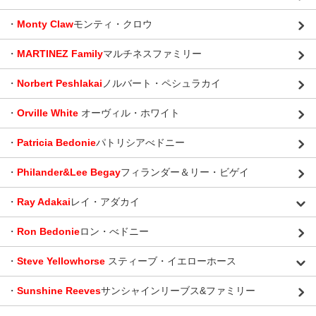
・
Monty Claw
モンティ・クロウ
・
MARTINEZ Family
マルチネスファミリー
・
Norbert Peshlakai
ノルバート・ペシュラカイ
・
Orville White
オーヴィル・ホワイト
・
Patricia Bedonie
パトリシアべドニー
・
Philander&Lee Begay
フィランダー＆リー・ビゲイ
・
Ray Adakai
レイ・アダカイ
・
Ron Bedonie
ロン・べドニー
・
Steve Yellowhorse
スティーブ・イエローホース
・
Sunshine Reeves
サンシャインリーブス&ファミリー