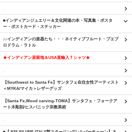
.
■インディアンジュエリー＆文化関連の本・写真集・ポスタ
ー・ポストカード・ステッカー
♪♪インディアンの楽器たち・・・ネイティブフルート・プエブ
ロドラム・ラトル
★インディアン居留地＆USA直輸入Ｔシャツ★
.
【Southwest to Santa Fe】サンタフェ在住女性アーティスト
＜MYKA/マイカ＞レザーグッズ
【Santa Fe,Wood carving-TOMA】サンタフェ・フォークア
ート木彫刻/ヒスパニック宗教美術
.
■【.925 SILVER-ITALY製スターリングシルバーチェーン】ネ