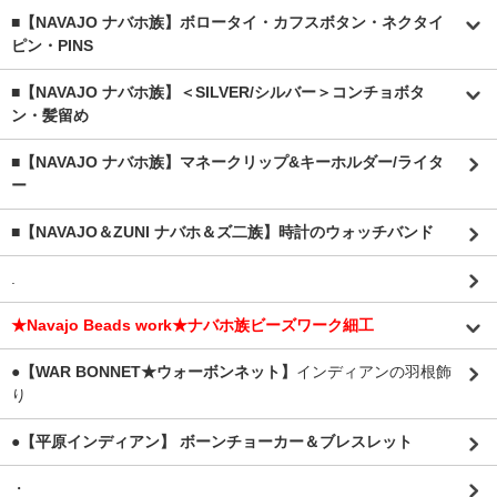
■【NAVAJO ナバホ族】ボロータイ・カフスボタン・ネクタイ
ピン・PINS
■【NAVAJO ナバホ族】＜SILVER/シルバー＞コンチョボタ
ン・髪留め
■【NAVAJO ナバホ族】マネークリップ&キーホルダー/ライタ
ー
■【NAVAJO＆ZUNI ナバホ＆ズ二族】時計のウォッチバンド
.
★Navajo Beads work★ナバホ族ビーズワーク細工
●【WAR BONNET★ウォーボンネット】
インディアンの羽根飾
り
●【平原インディアン】 ボーンチョーカー＆ブレスレット
・