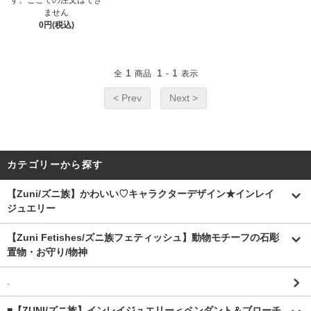
す。ここでの注文はでき
ません
0円(税込)
1
1
1
全
商品
-
表示
< Prev
Next >
カテゴリーから探す
【Zuni/ズニ族】かわいい♡キャラクターデザイン★インレイ
ジュエリー
【Zuni Fetishes/ズニ族フェティッシュ】動物モチーフの石彫
置物・お守り/物神
.
■【ZUNI/ズニ族】インレイジュエリー＜ペンダント＆ブローチ