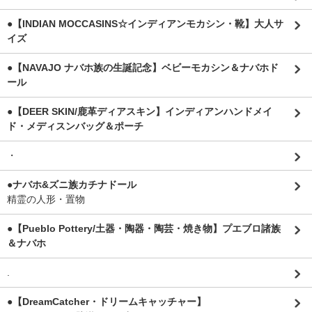
●【INDIAN MOCCASINS☆インディアンモカシン・靴】大人サ
イズ
●【NAVAJO ナバホ族の生誕記念】ベビーモカシン＆ナバホド
ール
●【DEER SKIN/鹿革ディアスキン】インディアンハンドメイ
ド・メディスンバッグ＆ポーチ
・
●ナバホ&ズニ族カチナドール
精霊の人形・置物
●【Pueblo Pottery/土器・陶器・陶芸・焼き物】プエブロ諸族
＆ナバホ
.
●【DreamCatcher・ドリームキャッチャー】