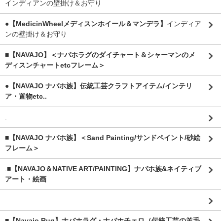
インディアンの壁掛け＆お守り
●【MedicinWheelメディスンホイール＆マンデラ】
インディア
ンの壁掛け＆お守り
■【NAVAJO】＜ナバホラグのダイチャート＆シャーマンのメ
ディスンチャートetcフレーム＞
●【NAVAJO ナバホ族】伝統工芸クラフトアイテム/インテリ
ア・置物etc..
.
■【NAVAJO ナバホ族】＜Sand Painting/サンドペイント/砂絵
フレーム＞
.
■【NAVAJO＆NATIVE ART/PAINTING】ナバホ族&ネイティブ
アート・絵画
.
■【Navajo Rug】ナバホラグ・ナバホチェロ（伝統工芸の羊毛