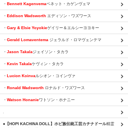
・
Bennett Kagenvema
ベネット・カゲンヴェマ
・
Eddison Wadsworth
エディソン・ワズワース
・
Gary & Elsie Yoyokie
ゲイリー＆エルシーヨヨキー
・
Gerald Lomaventema
ジェラルド・ロマヴェンテマ
・
Jason Takala
ジェイソン・タカラ
・
Kevin Takala
ケヴィン・タカラ
・
Lucion Koinva
ルシオン・コインヴァ
・
Ronald Wadsworth
ロナルド・ワズワース
・
Watson Honanie
ワトソン・ホナニー
.
●【HOPI KACHINA DOLL】ホピ族伝統工芸カチナドール
精霊