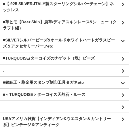
■【.925 SILVER-ITALY製スターリングシルバーチェーン】ネ
ックレス
■革ヒモ【Deer Skin】鹿革/ディアスキンレース&シニュー（ク
ラフト紐）
■SILVERシルバービーズ&オールドホワイトハートガラスビー
ズ＆アクセサリーパーツetc
■TURQUOISE/ターコイズのナゲット（塊）ビーズ
.
■銀細工・彫金用スタンプ刻印工具タガネetc
■＜TURQUOISE＞ターコイズ天然石・ルース
.
USAアメリカ雑貨【インディアン&ウエスタン＆カントリー
系】ビンテージ＆アンティーク