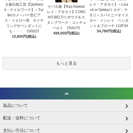
タ族伝統工芸【Quillwor
レイ・アダカイ】＜Liza
ナバホ族【Ray Adakai/
k・クイルワーク】＜Tur
rd or Gekko/トカゲ・ヤ
レイ・アダカイ】CONC
tle/カメ＞バー型ピア
モリ＞スパイニーオイス
HO BELT/リポウズ＆ス
ス・イエロー系 ※イヤ
ター・インレイ ペンダ
タンプワーク・コンチョ
リングやペンダントに
ント＆ブローチ 110F34
ベルト 25AU75
も・・・ 100025
54,780円(税込)
498,000円(税込)
15,800円(税込)
もっと見る
返品について
配送・送料について
支払い方法について