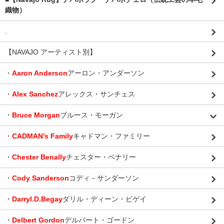
織物）
.
【NAVAJO アーティスト別】
・
Aaron Anderson
アーロン・アンダーソン
・
Alex Sanchez
アレックス・サンチェス
・
Bruce Morgan
ブルース・モーガン
・
CADMAN’s Family
キャドマン・ファミリー
・
Chester Benally
チェスター・ベナリー
・
Cody Sanderson
コディ－サンダーソン
・
Darryl.D.Begay
ダリル・ディーン・ビゲイ
・
Delbert Gordon
デルバート・ゴードン