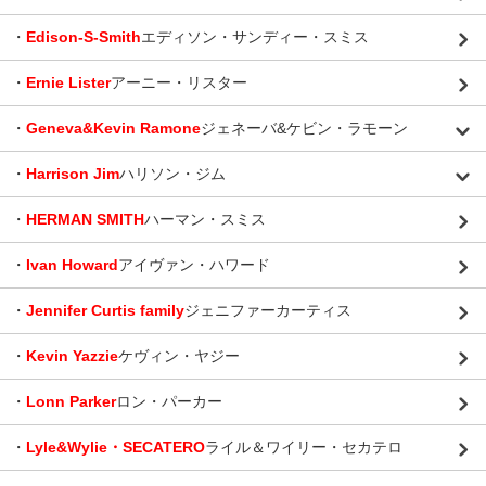
・
Edison-S-Smith
エディソン・サンディー・スミス
・
Ernie Lister
アーニー・リスター
・
Geneva&Kevin Ramone
ジェネーバ&ケビン・ラモーン
・
Harrison Jim
ハリソン・ジム
・
HERMAN SMITH
ハーマン・スミス
・
Ivan Howard
アイヴァン・ハワード
・
Jennifer Curtis family
ジェニファーカーティス
・
Kevin Yazzie
ケヴィン・ヤジー
・
Lonn Parker
ロン・パーカー
・
Lyle&Wylie・SECATERO
ライル＆ワイリー・セカテロ