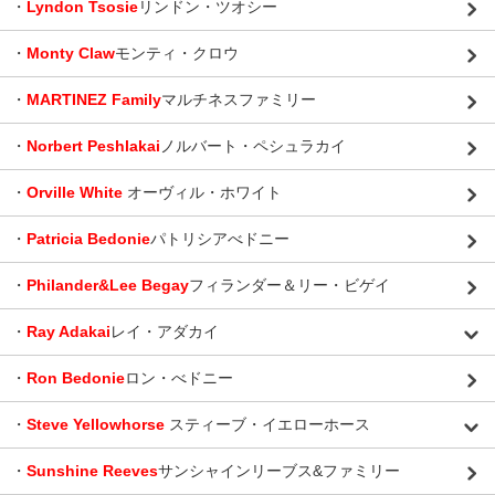
・
Lyndon Tsosie
リンドン・ツオシー
・
Monty Claw
モンティ・クロウ
・
MARTINEZ Family
マルチネスファミリー
・
Norbert Peshlakai
ノルバート・ペシュラカイ
・
Orville White
オーヴィル・ホワイト
・
Patricia Bedonie
パトリシアべドニー
・
Philander&Lee Begay
フィランダー＆リー・ビゲイ
・
Ray Adakai
レイ・アダカイ
・
Ron Bedonie
ロン・べドニー
・
Steve Yellowhorse
スティーブ・イエローホース
・
Sunshine Reeves
サンシャインリーブス&ファミリー