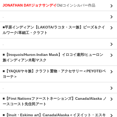
JONATHAN DAYジョナサンデイ
Oldコインシルバー作品
.
■平原インディアン【LAKOTA/ラコタ・スー族】ビーズ＆クイ
ルワーク/革細工・クラフト
.
■【Iroquois/Huron-Indian Mask】イロコイ連邦/ヒューロン
族インディアン木彫マスク
■【YAQUI/ヤキ族】クラフト置物・アクセサリー＜PEYOTE/ペ
ヨーテ＞
.
■【First Nationsファーストネーションズ】Canada/Alaska ノ
ースコースト先住民アート
■【Inuit・Eskimo art】Canada/Alaska＜イヌイット・エスキ