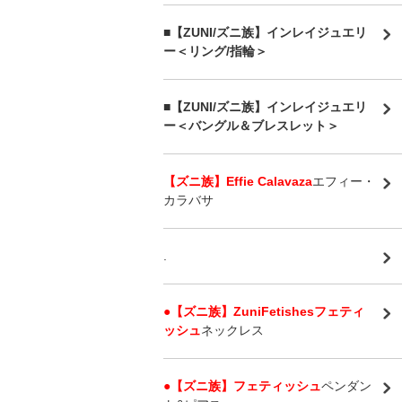
■【ZUNI/ズニ族】インレイジュエリ
ー＜リング/指輪＞
■【ZUNI/ズニ族】インレイジュエリ
ー＜バングル＆ブレスレット＞
【ズニ族】Effie Calavaza
エフィー・
カラバサ
.
●【ズニ族】ZuniFetishesフェティ
ッシュ
ネックレス
●【ズニ族】フェティッシュ
ペンダン