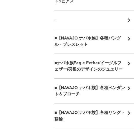
ト&ピアス
.
■【NAVAJO ナバホ族】各種バング
ル・ブレスレット
■
ナバホ族Eagle Fether/イーグルフ
ェザー/羽根のデザインのジュエリー
■【NAVAJO ナバホ族】各種ペンダン
ト＆ブローチ
■【NAVAJO ナバホ族】各種リング・
指輪