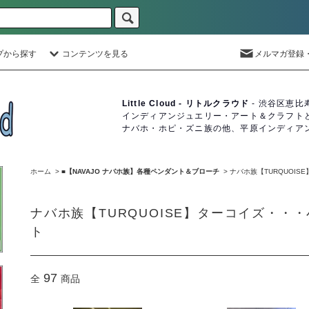
プから探す
コンテンツを見る
メルマガ登録
Little Cloud - リトルクラウド
- 渋谷区恵比
インディアンジュエリー・アート＆クラフト
ナバホ・ホピ・ズニ族の他、平原インディア
ホーム
>
■【NAVAJO ナバホ族】各種ペンダント＆ブローチ
>
ナバホ族【TURQUOI
ナバホ族【TURQUOISE】ターコイズ・・
ト
97
全
商品