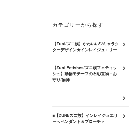
カテゴリーから探す
【Zuni/ズニ族】かわいい♡キャラク
ターデザイン★インレイジュエリー
【Zuni Fetishes/ズニ族フェティッ
シュ】動物モチーフの石彫置物・お
守り/物神
.
■【ZUNI/ズニ族】インレイジュエリ
ー＜ペンダント＆ブローチ＞