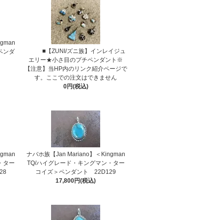
gman
■【ZUNI/ズニ族】インレイジュ
ペンダ
エリー★小さ目のプチペンダント※
【注意】当HP内のリンク紹介ページで
す。ここでの注文はできません
0円(税込)
gman
ナバホ族【Jan Mariano】＜Kingman
・ター
TQ/ハイグレード・キングマン・ター
28
コイズ＞ペンダント 22D129
17,800円(税込)