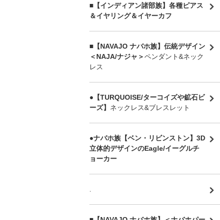
■【インディアン諸部族】各種ピアス
＆イヤリング＆イヤーカフ
■【NAVAJO ナバホ族】伝統デザイン
＜NAJA/ナジャ＞
ペンダント&ネック
レス
●【TURQUOISE/ターコイズや鉱石ビ
ーズ】
ネックレス&ブレスレット
●ナバホ族【ベン・リビンストン】3D
立体的デザインのEagle/イーグルチ
ョーカー
.
■【NAVAJO ナバホ族】＜ナバホパー