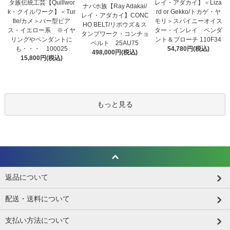
タ族伝統工芸【Quillwor
レイ・アダカイ】＜Liza
ナバホ族【Ray Adakai/
k・クイルワーク】＜Tur
rd or Gekko/トカゲ・ヤ
レイ・アダカイ】CONC
tle/カメ＞バー型ピア
モリ＞スパイニーオイス
HO BELT/リポウズ＆ス
ス・イエロー系 ※イヤ
ター・インレイ ペンダ
タンプワーク・コンチョ
リングやペンダントに
ント＆ブローチ 110F34
ベルト 25AU75
も・・・ 100025
54,780円(税込)
498,000円(税込)
15,800円(税込)
もっと見る
返品について
配送・送料について
支払い方法について