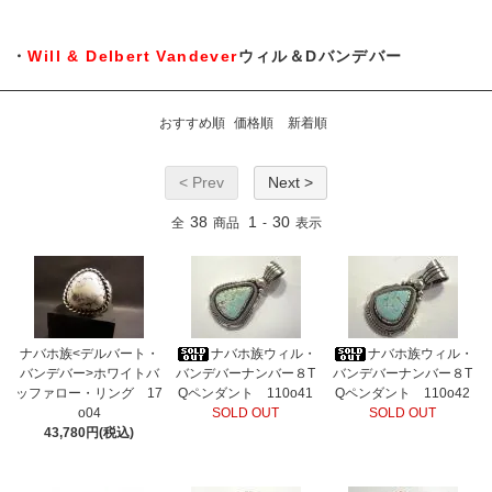
・
Will & Delbert Vandever
ウィル＆Dバンデバー
おすすめ順
価格順
新着順
< Prev
Next >
38
1
30
全
商品
-
表示
ナバホ族<デルバート・
ナバホ族ウィル・
ナバホ族ウィル・
バンデバー>ホワイトバ
バンデバーナンバー８T
バンデバーナンバー８T
ッファロー・リング 17
Qペンダント 110o41
Qペンダント 110o42
o04
SOLD OUT
SOLD OUT
43,780円(税込)