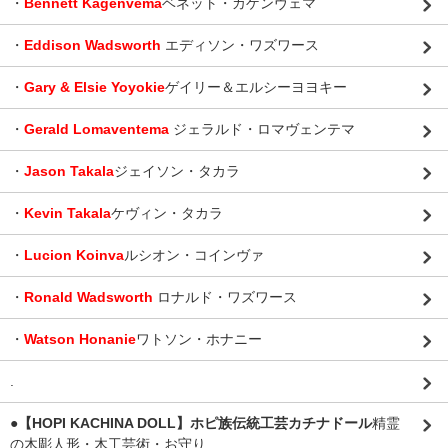
・
Bennett Kagenvema
ベネット・カゲンヴェマ
・
Eddison Wadsworth
エディソン・ワズワース
・
Gary & Elsie Yoyokie
ゲイリー＆エルシーヨヨキー
・
Gerald Lomaventema
ジェラルド・ロマヴェンテマ
・
Jason Takala
ジェイソン・タカラ
・
Kevin Takala
ケヴィン・タカラ
・
Lucion Koinva
ルシオン・コインヴァ
・
Ronald Wadsworth
ロナルド・ワズワース
・
Watson Honanie
ワトソン・ホナニー
.
●【HOPI KACHINA DOLL】ホピ族伝統工芸カチナドール
精霊
の木彫人形・木工芸術・お守り