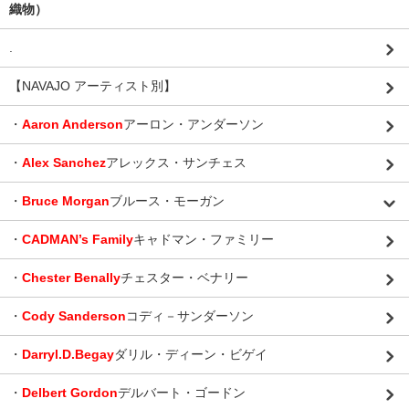
織物）
.
【NAVAJO アーティスト別】
・
Aaron Anderson
アーロン・アンダーソン
・
Alex Sanchez
アレックス・サンチェス
・
Bruce Morgan
ブルース・モーガン
・
CADMAN’s Family
キャドマン・ファミリー
・
Chester Benally
チェスター・ベナリー
・
Cody Sanderson
コディ－サンダーソン
・
Darryl.D.Begay
ダリル・ディーン・ビゲイ
・
Delbert Gordon
デルバート・ゴードン