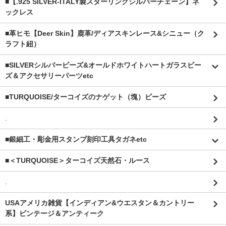
■【.925 SILVER-ITALY製スターリングシルバーチェーン】ネ
ックレス
■革ヒモ【Deer Skin】鹿革/ディアスキンレース&シニュー（ク
ラフト紐）
■SILVERシルバービーズ&オールドホワイトハートガラスビー
ズ＆アクセサリーパーツetc
■TURQUOISE/ターコイズのナゲット（塊）ビーズ
.
■銀細工・彫金用スタンプ刻印工具タガネetc
■＜TURQUOISE＞ターコイズ天然石・ルース
.
USAアメリカ雑貨【インディアン&ウエスタン＆カントリー
系】ビンテージ＆アンティーク