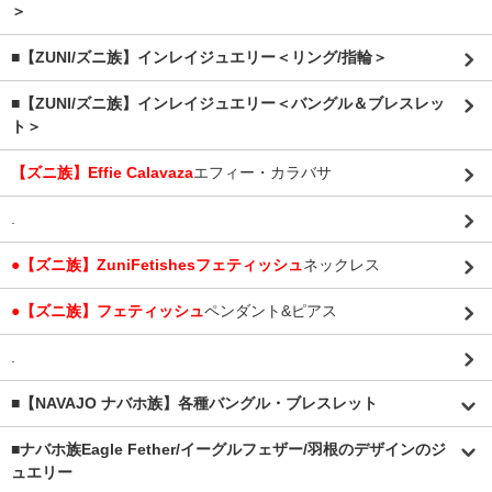
＞
■【ZUNI/ズニ族】インレイジュエリー＜リング/指輪＞
■【ZUNI/ズニ族】インレイジュエリー＜バングル＆ブレスレッ
ト＞
【ズニ族】Effie Calavaza
エフィー・カラバサ
.
●【ズニ族】ZuniFetishesフェティッシュ
ネックレス
●【ズニ族】フェティッシュ
ペンダント&ピアス
.
■【NAVAJO ナバホ族】各種バングル・ブレスレット
■
ナバホ族Eagle Fether/イーグルフェザー/羽根のデザインのジ
ュエリー