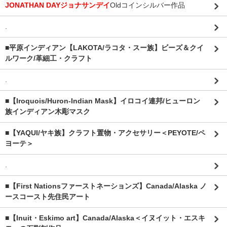
JONATHAN DAYジョナサンデイ
Oldコインシルバー作品
.
■平原インディアン【LAKOTA/ラコタ・スー族】ビーズ＆クイ
ルワーク/革細工・クラフト
.
■【Iroquois/Huron-Indian Mask】イロコイ連邦/ヒューロン
族インディアン木彫マスク
■【YAQUI/ヤキ族】クラフト置物・アクセサリー＜PEYOTE/ペ
ヨーテ＞
.
■【First Nationsファーストネーションズ】Canada/Alaska ノ
ースコースト先住民アート
■【Inuit・Eskimo art】Canada/Alaska＜イヌイット・エスキ