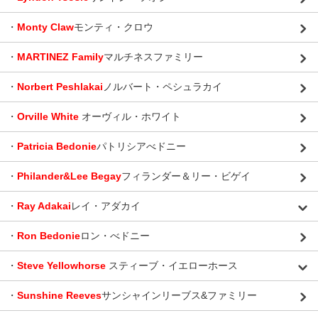
・
Monty Claw
モンティ・クロウ
・
MARTINEZ Family
マルチネスファミリー
・
Norbert Peshlakai
ノルバート・ペシュラカイ
・
Orville White
オーヴィル・ホワイト
・
Patricia Bedonie
パトリシアべドニー
・
Philander&Lee Begay
フィランダー＆リー・ビゲイ
・
Ray Adakai
レイ・アダカイ
・
Ron Bedonie
ロン・べドニー
・
Steve Yellowhorse
スティーブ・イエローホース
・
Sunshine Reeves
サンシャインリーブス&ファミリー