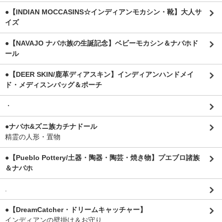
●【INDIAN MOCCASINS☆インディアンモカシン・靴】大人サ
イズ
●【NAVAJO ナバホ族の生誕記念】ベビーモカシン＆ナバホド
ール
●【DEER SKIN/鹿革ディアスキン】インディアンハンドメイ
ド・メディスンバッグ＆ポーチ
・
●ナバホ&ズニ族カチナドール
精霊の人形・置物
●【Pueblo Pottery/土器・陶器・陶芸・焼き物】プエブロ諸族
＆ナバホ
.
●【DreamCatcher・ドリームキャッチャー】
インディアンの壁掛け＆お守り