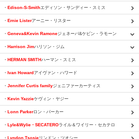
・
Edison-S-Smith
エディソン・サンディー・スミス
・
Ernie Lister
アーニー・リスター
・
Geneva&Kevin Ramone
ジェネーバ&ケビン・ラモーン
・
Harrison Jim
ハリソン・ジム
・
HERMAN SMITH
ハーマン・スミス
・
Ivan Howard
アイヴァン・ハワード
・
Jennifer Curtis family
ジェニファーカーティス
・
Kevin Yazzie
ケヴィン・ヤジー
・
Lonn Parker
ロン・パーカー
・
Lyle&Wylie・SECATERO
ライル＆ワイリー・セカテロ
・
Lyndon Tsosie
リンドン・ツオシー