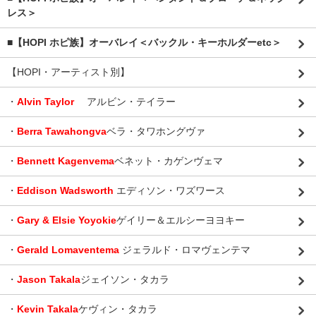
レス＞
■【HOPI ホピ族】オーバレイ＜バックル・キーホルダーetc＞
【HOPI・アーティスト別】
・
Alvin Taylor
アルビン・テイラー
・
Berra Tawahongva
ベラ・タワホングヴァ
・
Bennett Kagenvema
ベネット・カゲンヴェマ
・
Eddison Wadsworth
エディソン・ワズワース
・
Gary & Elsie Yoyokie
ゲイリー＆エルシーヨヨキー
・
Gerald Lomaventema
ジェラルド・ロマヴェンテマ
・
Jason Takala
ジェイソン・タカラ
・
Kevin Takala
ケヴィン・タカラ