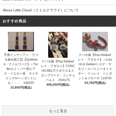
About Little Cloud（リトルクラウド）について
おすすめ商品
平原インディアン・ラコ
ナバホ族【Ray Adakai/
タ族伝統工芸【Quillwor
レイ・アダカイ】＜Liza
ナバホ族【Ray Adakai/
k・クイルワーク】＜Tur
rd or Gekko/トカゲ・ヤ
レイ・アダカイ】CONC
tle/カメ＞バー型ピア
モリ＞スパイニーオイス
HO BELT/リポウズ＆ス
ス・イエロー系 ※イヤ
ター・インレイ ペンダ
タンプワーク・コンチョ
リングやペンダントに
ント＆ブローチ 110F34
ベルト 25AU75
も・・・ 100025
54,780円(税込)
498,000円(税込)
15,800円(税込)
もっと見る