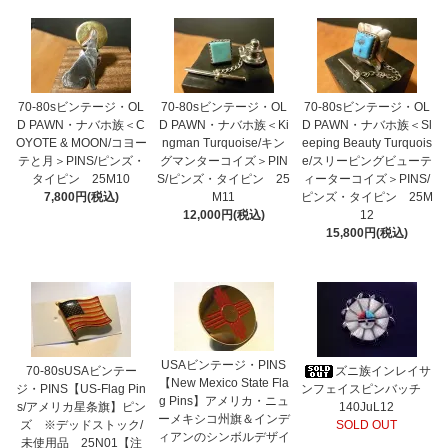
70-80sビンテージ・OL
70-80sビンテージ・OL
70-80sビンテージ・OL
D PAWN・ナバホ族＜C
D PAWN・ナバホ族＜Ki
D PAWN・ナバホ族＜Sl
OYOTE & MOON/コヨー
ngman Turquoise/キン
eeping Beauty Turquois
テと月＞PINS/ピンズ・
グマンターコイズ＞PIN
e/スリーピングビューテ
タイピン 25M10
S/ピンズ・タイピン 25
ィーターコイズ＞PINS/
7,800円(税込)
M11
ピンズ・タイピン 25M
12,000円(税込)
12
15,800円(税込)
USAビンテージ・PINS
70-80sUSAビンテー
ズニ族インレイサ
【New Mexico State Fla
ジ・PINS【US-Flag Pin
ンフェイスピンバッチ
g Pins】アメリカ・ニュ
s/アメリカ星条旗】ピン
140JuL12
ーメキシコ州旗＆インデ
ズ ※デッドストック/
SOLD OUT
ィアンのシンボルデザイ
未使用品 25N01【注