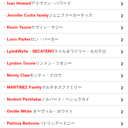
・
Ivan Howard
アイヴァン・ハワード
・
Jennifer Curtis family
ジェニファーカーティス
・
Kevin Yazzie
ケヴィン・ヤジー
・
Lonn Parker
ロン・パーカー
・
Lyle&Wylie・SECATERO
ライル＆ワイリー・セカテロ
・
Lyndon Tsosie
リンドン・ツオシー
・
Monty Claw
モンティ・クロウ
・
MARTINEZ Family
マルチネスファミリー
・
Norbert Peshlakai
ノルバート・ペシュラカイ
・
Orville White
オーヴィル・ホワイト
・
Patricia Bedonie
パトリシアべドニー