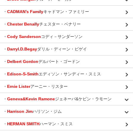
・
CADMAN’s Family
キャドマン・ファミリー
・
Chester Benally
チェスター・ベナリー
・
Cody Sanderson
コディ－サンダーソン
・
Darryl.D.Begay
ダリル・ディーン・ビゲイ
・
Delbert Gordon
デルバート・ゴードン
・
Edison-S-Smith
エディソン・サンディー・スミス
・
Ernie Lister
アーニー・リスター
・
Geneva&Kevin Ramone
ジェネーバ&ケビン・ラモーン
・
Harrison Jim
ハリソン・ジム
・
HERMAN SMITH
ハーマン・スミス