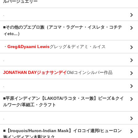
ルバージュエリー
.
■その他のプエブロ族（アコマ・ラグーナ・イスレタ・コチテ
ィetc...）
・
Greg&Dyaami Lewis
グレッグ＆ディアミ・ルイス
.
JONATHAN DAYジョナサンデイ
Oldコインシルバー作品
.
■平原インディアン【LAKOTA/ラコタ・スー族】ビーズ＆クイ
ルワーク/革細工・クラフト
.
■【Iroquois/Huron-Indian Mask】イロコイ連邦/ヒューロン
族インディアン木彫マスク