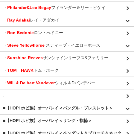
・
Philander&Lee Begay
フィランダー＆リー・ビゲイ
・
Ray Adakai
レイ・アダカイ
・
Ron Bedonie
ロン・べドニー
・
Steve Yellowhorse
スティーブ・イエローホース
・
Sunshine Reeves
サンシャインリーブス&ファミリー
・
TOM HAWK
トム・ホーク
・
Will & Delbert Vandever
ウィル＆Dバンデバー
.
■【HOPI ホピ族】オーバレイ＜バングル・ブレスレット＞
■【HOPI ホピ族】オーバレイ＜リング・指輪＞
■【HOPI ホピ族】オーバレイ＜ペンダント＆ブローチ＆ネック