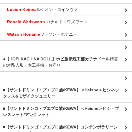
・
Lucion Koinva
ルシオン・コインヴァ
・
Ronald Wadsworth
ロナルド・ワズワース
・
Watson Honanie
ワトソン・ホナニー
.
●【HOPI KACHINA DOLL】ホピ族伝統工芸カチナドール
精霊
の木彫人形・木工芸術・お守り
.
■【サントドミンゴ・プエブロ族/KEWA】＜Heishe＞ヒシネッ
クレス&モザイクジュエリー
■【サントドミンゴ・プエブロ族/KEWA】＜Heishe＞ヒシ・ブ
レスレット/アンクレット
■【サントドミンゴ・プエブロ族/KEWA】コンテンポラリーシ