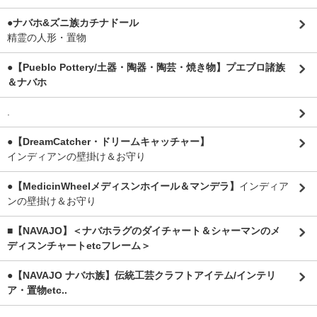
●ナバホ&ズニ族カチナドール
精霊の人形・置物
●【Pueblo Pottery/土器・陶器・陶芸・焼き物】プエブロ諸族
＆ナバホ
.
●【DreamCatcher・ドリームキャッチャー】
インディアンの壁掛け＆お守り
●【MedicinWheelメディスンホイール＆マンデラ】
インディア
ンの壁掛け＆お守り
■【NAVAJO】＜ナバホラグのダイチャート＆シャーマンのメ
ディスンチャートetcフレーム＞
●【NAVAJO ナバホ族】伝統工芸クラフトアイテム/インテリ
ア・置物etc..