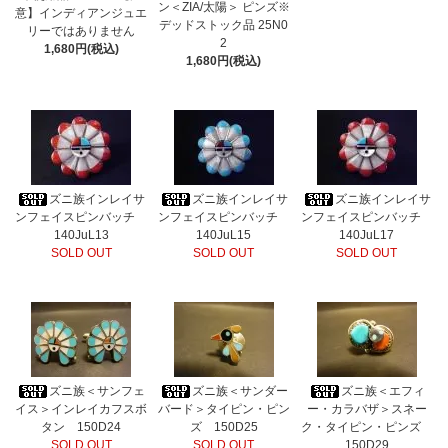
ン＜ZIA/太陽＞ ピンズ※
意】インディアンジュエ
デッドストック品 25N0
リーではありません
2
1,680円(税込)
1,680円(税込)
ズニ族インレイサ
ズニ族インレイサ
ズニ族インレイサ
ンフェイスピンバッチ
ンフェイスピンバッチ
ンフェイスピンバッチ
140JuL13
140JuL15
140JuL17
SOLD OUT
SOLD OUT
SOLD OUT
ズニ族＜サンフェ
ズニ族＜サンダー
ズニ族＜エフィ
イス＞インレイカフスボ
バード＞タイピン・ピン
ー・カラバザ＞スネー
タン 150D24
ズ 150D25
ク・タイピン・ピンズ
SOLD OUT
SOLD OUT
150D29