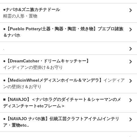
●ナバホ&ズニ族カチナドール
精霊の人形・置物
●【Pueblo Pottery/土器・陶器・陶芸・焼き物】プエブロ諸族
＆ナバホ
.
●【DreamCatcher・ドリームキャッチャー】
インディアンの壁掛け＆お守り
●【MedicinWheelメディスンホイール＆マンデラ】
インディア
ンの壁掛け＆お守り
■【NAVAJO】＜ナバホラグのダイチャート＆シャーマンのメ
ディスンチャートetcフレーム＞
●【NAVAJO ナバホ族】伝統工芸クラフトアイテム/インテリ
ア・置物etc..