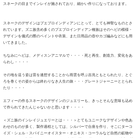
スネークの目までインレイが施されており、細かい作りになっております。
スネークのデザインはプエブロインディアンにとって、とても神聖なものとさ
れています。ズニ族含め多くのプエブロインディアン種族はそのヘビの模様・
デザインを儀式の際のペイントや衣装、また日用品の壺やカゴ編みなどにも用
いてきました。
ちなみにヘビは、メディスンアニマルで・・・・死と再生、創造力、変化をあ
らわし・・・・
その地を這う姿は雷を連想することから雨雲を呼ぶ吉兆ともとられたり、とぐ
ろを巻くその姿からは終わりなき人生の旅・・・グレートジャーニーととられ
たり・・・・
エフィーの作るスネークのデザインのジュエリーも、きっとそんな意味も込め
て作られてきたんじゃないかと思います・・・・
＜ズニ族のインレイジュエリーとは・・・＞とてもユニークなデザインや色あ
わせのものが多く、製作過程としては、シルバーで台座を作り、そこにターコ
イズ・シェル・スパイニーオイスター・オニキス・コーラルなど自然の鉱物や