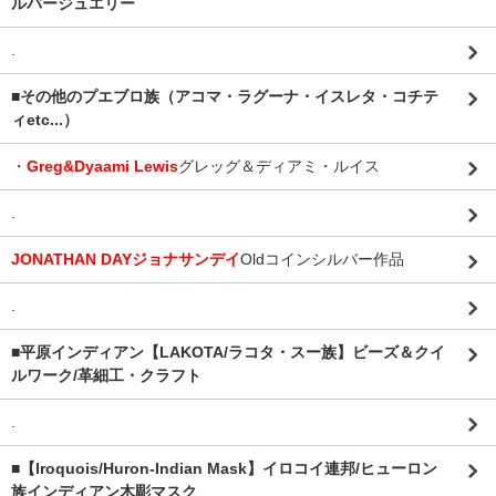
ルバージュエリー
.
■その他のプエブロ族（アコマ・ラグーナ・イスレタ・コチテ
ィetc...）
・
Greg&Dyaami Lewis
グレッグ＆ディアミ・ルイス
.
JONATHAN DAYジョナサンデイ
Oldコインシルバー作品
.
■平原インディアン【LAKOTA/ラコタ・スー族】ビーズ＆クイ
ルワーク/革細工・クラフト
.
■【Iroquois/Huron-Indian Mask】イロコイ連邦/ヒューロン
族インディアン木彫マスク