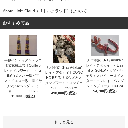
About Little Cloud（リトルクラウド）について
おすすめ商品
平原インディアン・ラコ
ナバホ族【Ray Adakai/
タ族伝統工芸【Quillwor
レイ・アダカイ】＜Liza
ナバホ族【Ray Adakai/
k・クイルワーク】＜Tur
rd or Gekko/トカゲ・ヤ
レイ・アダカイ】CONC
tle/カメ＞バー型ピア
モリ＞スパイニーオイス
HO BELT/リポウズ＆ス
ス・イエロー系 ※イヤ
ター・インレイ ペンダ
タンプワーク・コンチョ
リングやペンダントに
ント＆ブローチ 110F34
ベルト 25AU75
も・・・ 100025
54,780円(税込)
498,000円(税込)
15,800円(税込)
もっと見る