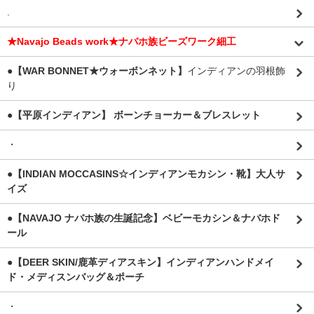
.
★Navajo Beads work★ナバホ族ビーズワーク細工
●【WAR BONNET★ウォーボンネット】
インディアンの羽根飾
り
●【平原インディアン】 ボーンチョーカー＆ブレスレット
・
●【INDIAN MOCCASINS☆インディアンモカシン・靴】大人サ
イズ
●【NAVAJO ナバホ族の生誕記念】ベビーモカシン＆ナバホド
ール
●【DEER SKIN/鹿革ディアスキン】インディアンハンドメイ
ド・メディスンバッグ＆ポーチ
・