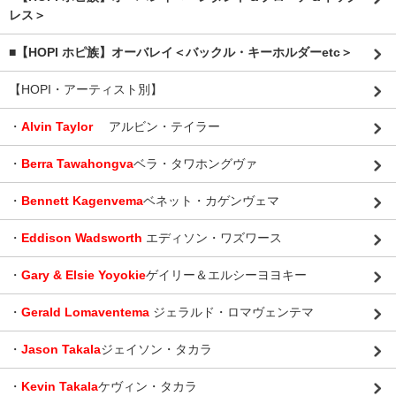
レス＞
■【HOPI ホピ族】オーバレイ＜バックル・キーホルダーetc＞
【HOPI・アーティスト別】
・
Alvin Taylor
アルビン・テイラー
・
Berra Tawahongva
ベラ・タワホングヴァ
・
Bennett Kagenvema
ベネット・カゲンヴェマ
・
Eddison Wadsworth
エディソン・ワズワース
・
Gary & Elsie Yoyokie
ゲイリー＆エルシーヨヨキー
・
Gerald Lomaventema
ジェラルド・ロマヴェンテマ
・
Jason Takala
ジェイソン・タカラ
・
Kevin Takala
ケヴィン・タカラ