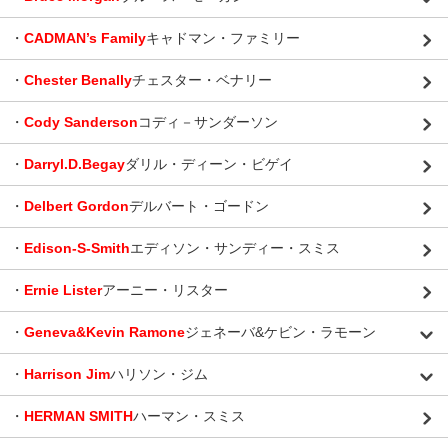
・
CADMAN’s Family
キャドマン・ファミリー
・
Chester Benally
チェスター・ベナリー
・
Cody Sanderson
コディ－サンダーソン
・
Darryl.D.Begay
ダリル・ディーン・ビゲイ
・
Delbert Gordon
デルバート・ゴードン
・
Edison-S-Smith
エディソン・サンディー・スミス
・
Ernie Lister
アーニー・リスター
・
Geneva&Kevin Ramone
ジェネーバ&ケビン・ラモーン
・
Harrison Jim
ハリソン・ジム
・
HERMAN SMITH
ハーマン・スミス