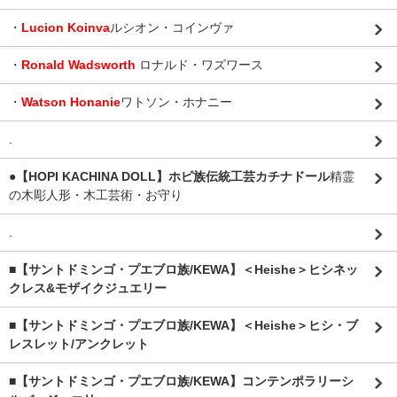
・
Lucion Koinva
ルシオン・コインヴァ
・
Ronald Wadsworth
ロナルド・ワズワース
・
Watson Honanie
ワトソン・ホナニー
.
●【HOPI KACHINA DOLL】ホピ族伝統工芸カチナドール
精霊
の木彫人形・木工芸術・お守り
.
■【サントドミンゴ・プエブロ族/KEWA】＜Heishe＞ヒシネッ
クレス&モザイクジュエリー
■【サントドミンゴ・プエブロ族/KEWA】＜Heishe＞ヒシ・ブ
レスレット/アンクレット
■【サントドミンゴ・プエブロ族/KEWA】コンテンポラリーシ