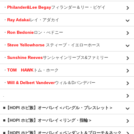
・
Philander&Lee Begay
フィランダー＆リー・ビゲイ
・
Ray Adakai
レイ・アダカイ
・
Ron Bedonie
ロン・べドニー
・
Steve Yellowhorse
スティーブ・イエローホース
・
Sunshine Reeves
サンシャインリーブス&ファミリー
・
TOM HAWK
トム・ホーク
・
Will & Delbert Vandever
ウィル＆Dバンデバー
.
■【HOPI ホピ族】オーバレイ＜バングル・ブレスレット＞
■【HOPI ホピ族】オーバレイ＜リング・指輪＞
■【HOPI ホピ族】オーバレイ＜ペンダント＆ブローチ＆ネック