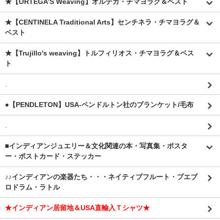
★【ORTEGA’S Weaving】オルテガ・チマヨラグ＆ベスト
★【CENTINELA Traditional Arts】センチネラ・チマヨラグ＆
ベスト
★【Trujillo's weaving】トルフィリオス・チマヨラグ＆ベス
ト
.
●【PENDLETON】USA-ペンドルトン社のブランケット/毛布
.
■インディアンジュエリー＆文化関連の本・写真集・ポスタ
ー・ポストカード・ステッカー
♪♪インディアンの楽器たち・・・ネイティブフルート・プエブ
ロドラム・ラトル
★インディアン居留地＆USA直輸入Ｔシャツ★