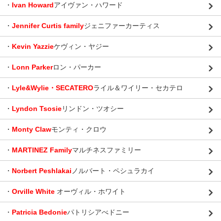
・
Ivan Howard
アイヴァン・ハワード
・
Jennifer Curtis family
ジェニファーカーティス
・
Kevin Yazzie
ケヴィン・ヤジー
・
Lonn Parker
ロン・パーカー
・
Lyle&Wylie・SECATERO
ライル＆ワイリー・セカテロ
・
Lyndon Tsosie
リンドン・ツオシー
・
Monty Claw
モンティ・クロウ
・
MARTINEZ Family
マルチネスファミリー
・
Norbert Peshlakai
ノルバート・ペシュラカイ
・
Orville White
オーヴィル・ホワイト
・
Patricia Bedonie
パトリシアべドニー