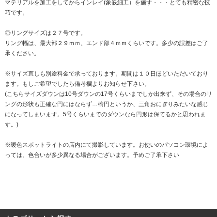
マテリアルを加工をしてからインレイ(象嵌細工）を施す・・・とても精密な技
巧です。
◎リングサイズは２７号です。
リング幅は、最大部２９ｍｍ、エンド部４ｍｍくらいです。多少の誤差はご了
承ください。
※サイズ直しも別途料金で承っております。期間は１０日ほどいただいており
ます。もしご希望でしたら備考欄よりお知らせ下さい。
(こちらサイズダウンは10号ダウンの17号くらいまでしか出来ず、その場合のリ
ングの形状も正確な円にはならず…楕円というか、三角おにぎりみたいな感じ
になってしまいます。5号くらいまでのダウンなら円形は保てるかと思われま
す。)
※暖色スポットライトの店内にて撮影しています。お使いのパソコン環境によ
っては、色合いが多少異なる場合がございます。予めご了承下さい