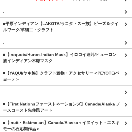
.
■平原インディアン【LAKOTA/ラコタ・スー族】ビーズ＆クイ
ルワーク/革細工・クラフト
.
■【Iroquois/Huron-Indian Mask】イロコイ連邦/ヒューロン
族インディアン木彫マスク
■【YAQUI/ヤキ族】クラフト置物・アクセサリー＜PEYOTE/ペ
ヨーテ＞
.
■【First Nationsファーストネーションズ】Canada/Alaska ノ
ースコースト先住民アート
■【Inuit・Eskimo art】Canada/Alaska＜イヌイット・エスキ
モーの石彫刻作品＞