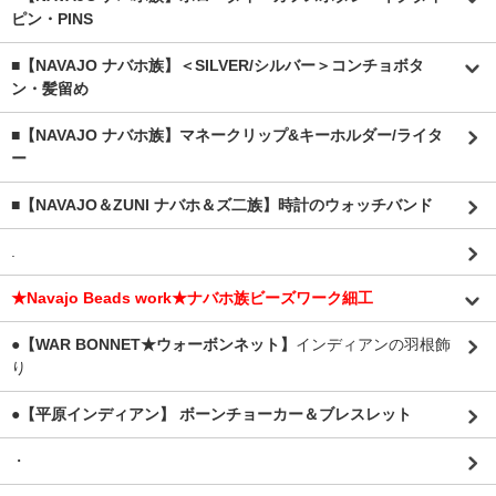
ピン・PINS
■【NAVAJO ナバホ族】＜SILVER/シルバー＞コンチョボタ
ン・髪留め
■【NAVAJO ナバホ族】マネークリップ&キーホルダー/ライタ
ー
■【NAVAJO＆ZUNI ナバホ＆ズ二族】時計のウォッチバンド
.
★Navajo Beads work★ナバホ族ビーズワーク細工
●【WAR BONNET★ウォーボンネット】
インディアンの羽根飾
り
●【平原インディアン】 ボーンチョーカー＆ブレスレット
・