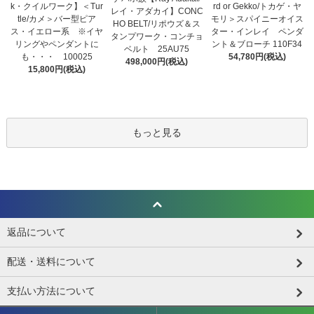
k・クイルワーク】＜Tur
rd or Gekko/トカゲ・ヤ
レイ・アダカイ】CONC
tle/カメ＞バー型ピア
モリ＞スパイニーオイス
HO BELT/リポウズ＆ス
ス・イエロー系 ※イヤ
ター・インレイ ペンダ
タンプワーク・コンチョ
リングやペンダントに
ント＆ブローチ 110F34
ベルト 25AU75
も・・・ 100025
54,780円(税込)
498,000円(税込)
15,800円(税込)
もっと見る
返品について
配送・送料について
支払い方法について