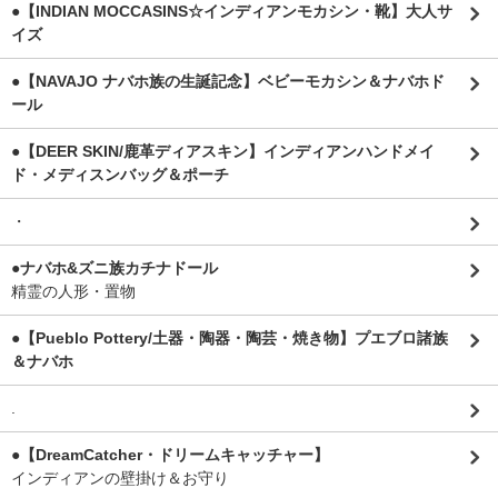
●【INDIAN MOCCASINS☆インディアンモカシン・靴】大人サ
イズ
●【NAVAJO ナバホ族の生誕記念】ベビーモカシン＆ナバホド
ール
●【DEER SKIN/鹿革ディアスキン】インディアンハンドメイ
ド・メディスンバッグ＆ポーチ
・
●ナバホ&ズニ族カチナドール
精霊の人形・置物
●【Pueblo Pottery/土器・陶器・陶芸・焼き物】プエブロ諸族
＆ナバホ
.
●【DreamCatcher・ドリームキャッチャー】
インディアンの壁掛け＆お守り