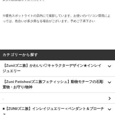
※暖色スポットライトの店内にて撮影しています。お使いのパソコン環境によ
っては、色合いが多少異なる場合がございます。予めご了承下さい
カテゴリーから探す
【Zuni/ズニ族】かわいい♡キャラクターデザイン★インレイ
ジュエリー
【Zuni Fetishes/ズニ族フェティッシュ】動物モチーフの石彫
置物・お守り/物神
.
■【ZUNI/ズニ族】インレイジュエリー＜ペンダント＆ブローチ
＞