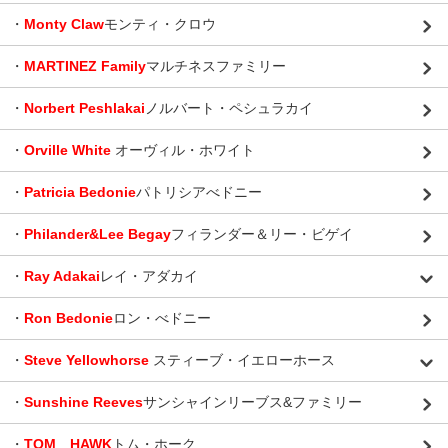
・
Monty Claw
モンティ・クロウ
・
MARTINEZ Family
マルチネスファミリー
・
Norbert Peshlakai
ノルバート・ペシュラカイ
・
Orville White
オーヴィル・ホワイト
・
Patricia Bedonie
パトリシアべドニー
・
Philander&Lee Begay
フィランダー＆リー・ビゲイ
・
Ray Adakai
レイ・アダカイ
・
Ron Bedonie
ロン・べドニー
・
Steve Yellowhorse
スティーブ・イエローホース
・
Sunshine Reeves
サンシャインリーブス&ファミリー
・
TOM HAWK
トム・ホーク