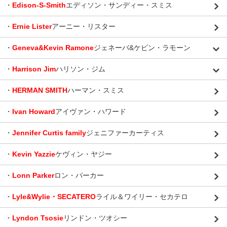
・
Edison-S-Smith
エディソン・サンディー・スミス
・
Ernie Lister
アーニー・リスター
・
Geneva&Kevin Ramone
ジェネーバ&ケビン・ラモーン
・
Harrison Jim
ハリソン・ジム
・
HERMAN SMITH
ハーマン・スミス
・
Ivan Howard
アイヴァン・ハワード
・
Jennifer Curtis family
ジェニファーカーティス
・
Kevin Yazzie
ケヴィン・ヤジー
・
Lonn Parker
ロン・パーカー
・
Lyle&Wylie・SECATERO
ライル＆ワイリー・セカテロ
・
Lyndon Tsosie
リンドン・ツオシー