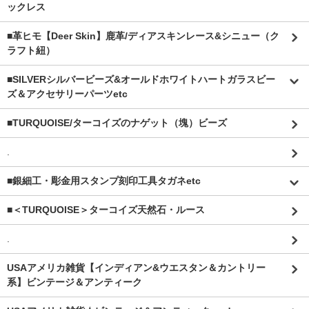
ックレス
■革ヒモ【Deer Skin】鹿革/ディアスキンレース&シニュー（ク
ラフト紐）
■SILVERシルバービーズ&オールドホワイトハートガラスビー
ズ＆アクセサリーパーツetc
■TURQUOISE/ターコイズのナゲット（塊）ビーズ
.
■銀細工・彫金用スタンプ刻印工具タガネetc
■＜TURQUOISE＞ターコイズ天然石・ルース
.
USAアメリカ雑貨【インディアン&ウエスタン＆カントリー
系】ビンテージ＆アンティーク