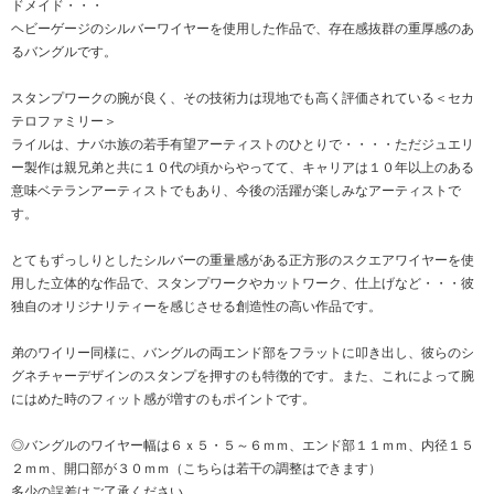
ドメイド・・・
ヘビーゲージのシルバーワイヤーを使用した作品で、存在感抜群の重厚感のあ
るバングルです。
スタンプワークの腕が良く、その技術力は現地でも高く評価されている＜セカ
テロファミリー＞
ライルは、ナバホ族の若手有望アーティストのひとりで・・・・ただジュエリ
ー製作は親兄弟と共に１０代の頃からやってて、キャリアは１０年以上のある
意味ベテランアーティストでもあり、今後の活躍が楽しみなアーティストで
す。
とてもずっしりとしたシルバーの重量感がある正方形のスクエアワイヤーを使
用した立体的な作品で、スタンプワークやカットワーク、仕上げなど・・・彼
独自のオリジナリティーを感じさせる創造性の高い作品です。
弟のワイリー同様に、バングルの両エンド部をフラットに叩き出し、彼らのシ
グネチャーデザインのスタンプを押すのも特徴的です。また、これによって腕
にはめた時のフィット感が増すのもポイントです。
◎バングルのワイヤー幅は６ｘ５・５～６ｍｍ、エンド部１１ｍｍ、内径１５
２ｍｍ、開口部が３０ｍｍ（こちらは若干の調整はできます）
多少の誤差はご了承ください。