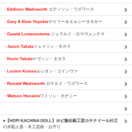
・
Eddison Wadsworth
エディソン・ワズワース
・
Gary & Elsie Yoyokie
ゲイリー＆エルシーヨヨキー
・
Gerald Lomaventema
ジェラルド・ロマヴェンテマ
・
Jason Takala
ジェイソン・タカラ
・
Kevin Takala
ケヴィン・タカラ
・
Lucion Koinva
ルシオン・コインヴァ
・
Ronald Wadsworth
ロナルド・ワズワース
・
Watson Honanie
ワトソン・ホナニー
.
●【HOPI KACHINA DOLL】ホピ族伝統工芸カチナドール
精霊
の木彫人形・木工芸術・お守り