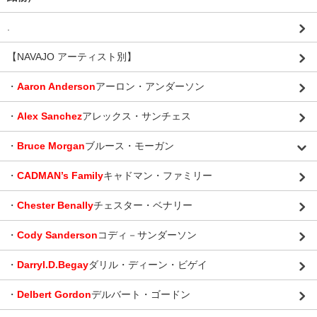
.
【NAVAJO アーティスト別】
・
Aaron Anderson
アーロン・アンダーソン
・
Alex Sanchez
アレックス・サンチェス
・
Bruce Morgan
ブルース・モーガン
・
CADMAN’s Family
キャドマン・ファミリー
・
Chester Benally
チェスター・ベナリー
・
Cody Sanderson
コディ－サンダーソン
・
Darryl.D.Begay
ダリル・ディーン・ビゲイ
・
Delbert Gordon
デルバート・ゴードン