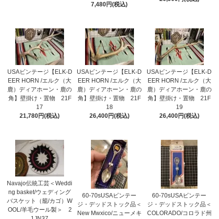
7,480円(税込)
USAビンテージ【ELK-D
USAビンテージ【ELK-D
USAビンテージ【ELK-D
EER HORN /エルク（大
EER HORN /エルク（大
EER HORN /エルク（大
鹿）ディアホーン・鹿の
鹿）ディアホーン・鹿の
鹿）ディアホーン・鹿の
角】壁掛け・置物 21F
角】壁掛け・置物 21F
角】壁掛け・置物 21F
17
18
19
21,780円(税込)
26,400円(税込)
26,400円(税込)
Navajo伝統工芸＜Weddi
ng basket/ウェディング
60-70sUSAビンテー
60-70sUSAビンテー
バスケット（籠/カゴ）W
ジ・デッドストック品＜
ジ・デッドストック品＜
OOL/羊毛ウール製＞ 2
New Mwxico/ニューメキ
COLORADO/コロラド州
1JN37