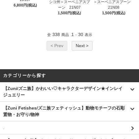
シコ州＞スーベニアスプ
＞スーベニアスプーン
6,800円(税込)
ーン 21N07
21N08
1,500円(税込)
1,500円(税込)
338
1
30
全
商品
-
表示
< Prev
Next >
カテゴリーから探す
【Zuni/ズニ族】かわいい♡キャラクターデザイン★インレイ
ジュエリー
【Zuni Fetishes/ズニ族フェティッシュ】動物モチーフの石彫
置物・お守り/物神
.