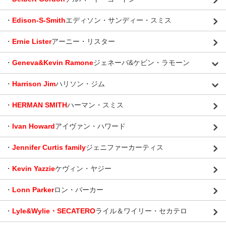
・
Edison-S-Smith
エディソン・サンディー・スミス
・
Ernie Lister
アーニー・リスター
・
Geneva&Kevin Ramone
ジェネーバ&ケビン・ラモーン
・
Harrison Jim
ハリソン・ジム
・
HERMAN SMITH
ハーマン・スミス
・
Ivan Howard
アイヴァン・ハワード
・
Jennifer Curtis family
ジェニファーカーティス
・
Kevin Yazzie
ケヴィン・ヤジー
・
Lonn Parker
ロン・パーカー
・
Lyle&Wylie・SECATERO
ライル＆ワイリー・セカテロ