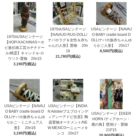
1970sUSAビンテージ
USAビンテージ【NAVAJ
【NAVAJO RUG DOLL/
O BABY cradle board D
1970sUSAビンテージ
ナバホラグ＆女性＆赤ち
OLL/ナバホ族赤ちゃんゆ
【HOPI KACHINASーホ
ゃんの人形】置物 20n
りかご人形】 20n17
ピ族伝統工芸カチナドー
16
8,580円(税込)
ル/精霊】キャンドル-ロ
21,780円(税込)
ウソク-置物 20n15
3,190円(税込)
USAビンテージ【NAVAJ
USAビンテージ【INDIA
O BABY cradle board D
N Adobe/プエブロインデ
USAビンテージ【DEER
OLL/ナバホ族赤ちゃんゆ
ィアンーアドビ住居】陶
HORN /ディアホーン・
りかご・ミニチュア人
器置物オーナメント/NE
鹿の角】壁掛け・置物
形】 20n18
W MEXICOーニューメキ
21F15
3,190円(税込)
シコ 20n27
20,900円(税込)