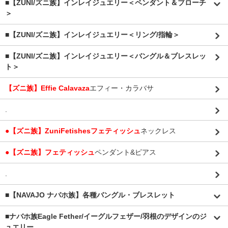
■【ZUNI/ズニ族】インレイジュエリー＜ペンダント＆ブローチ
＞
■【ZUNI/ズニ族】インレイジュエリー＜リング/指輪＞
■【ZUNI/ズニ族】インレイジュエリー＜バングル＆ブレスレッ
ト＞
【ズニ族】Effie Calavaza
エフィー・カラバサ
.
●【ズニ族】ZuniFetishesフェティッシュ
ネックレス
●【ズニ族】フェティッシュ
ペンダント&ピアス
.
■【NAVAJO ナバホ族】各種バングル・ブレスレット
■
ナバホ族Eagle Fether/イーグルフェザー/羽根のデザインのジ
ュエリー