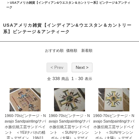
>
USAアメリカ雑貨【インディアン&ウエスタン＆カントリー系】ビンテージ＆アンティ
ーク
USAアメリカ雑貨【インディアン&ウエスタン＆カントリー
系】ビンテージ＆アンティーク
おすすめ順
価格順
新着順
< Prev
Next >
338
1
30
全
商品
-
表示
1960-70sビンテージ・N
1960-70sビンテージ・N
1960-70sビンテージ・N
avajo Sandpainting/ナバ
avajo Sandpainting/ナバ
avajo Sandpainting/ナバ
ホ族伝統工芸サンドペイ
ホ族伝統工芸サンドペイ
ホ族伝統工芸サンドペイ
ント ＜YEI/ナバホの精
ント ＜SUN/サンシン
ント ＜SUN/サンシン
霊＞デザイン 19N11
ボル（太陽）＞デザイ
ボル（太陽）＞デザイ