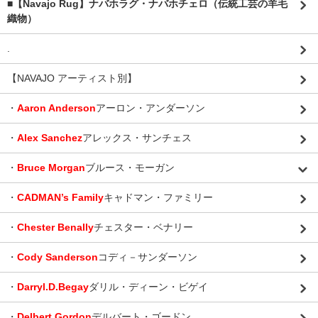
■【Navajo Rug】ナバホラグ・ナバホチェロ（伝統工芸の羊毛
織物）
.
【NAVAJO アーティスト別】
・
Aaron Anderson
アーロン・アンダーソン
・
Alex Sanchez
アレックス・サンチェス
・
Bruce Morgan
ブルース・モーガン
・
CADMAN’s Family
キャドマン・ファミリー
・
Chester Benally
チェスター・ベナリー
・
Cody Sanderson
コディ－サンダーソン
・
Darryl.D.Begay
ダリル・ディーン・ビゲイ
・
Delbert Gordon
デルバート・ゴードン