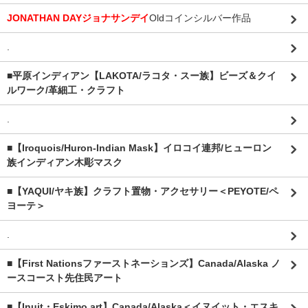
JONATHAN DAYジョナサンデイ
Oldコインシルバー作品
.
■平原インディアン【LAKOTA/ラコタ・スー族】ビーズ＆クイ
ルワーク/革細工・クラフト
.
■【Iroquois/Huron-Indian Mask】イロコイ連邦/ヒューロン
族インディアン木彫マスク
■【YAQUI/ヤキ族】クラフト置物・アクセサリー＜PEYOTE/ペ
ヨーテ＞
.
■【First Nationsファーストネーションズ】Canada/Alaska ノ
ースコースト先住民アート
■【Inuit・Eskimo art】Canada/Alaska＜イヌイット・エスキ