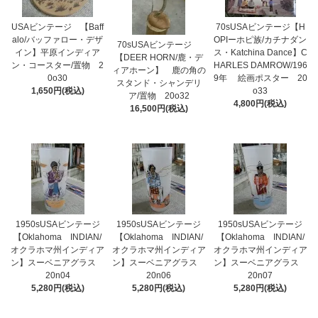
USAビンテージ 【Baff
70sUSAビンテージ【H
alo/バッファロー・デザ
OPIーホピ族/カチナダン
70sUSAビンテージ
イン】平原インディア
ス・Katchina Dance】C
【DEER HORN/鹿・デ
ン・コースター/置物 2
HARLES DAMROW/196
ィアホーン】 鹿の角の
0o30
9年 絵画ポスター 20
スタンド・シャンデリ
1,650円(税込)
o33
ア/置物 20o32
4,800円(税込)
16,500円(税込)
1950sUSAビンテージ
1950sUSAビンテージ
1950sUSAビンテージ
【Oklahoma INDIAN/
【Oklahoma INDIAN/
【Oklahoma INDIAN/
オクラホマ州インディア
オクラホマ州インディア
オクラホマ州インディア
ン】スーベニアグラス
ン】スーベニアグラス
ン】スーベニアグラス
20n04
20n06
20n07
5,280円(税込)
5,280円(税込)
5,280円(税込)