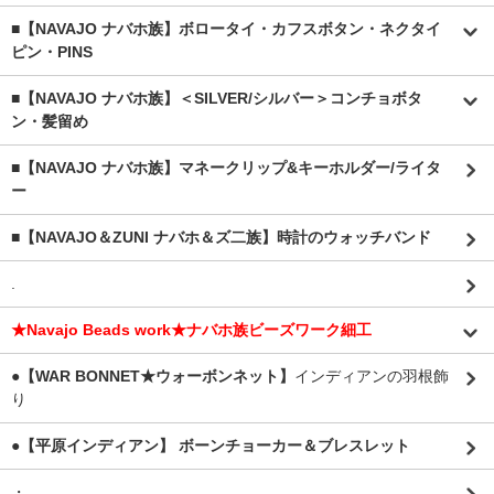
■【NAVAJO ナバホ族】ボロータイ・カフスボタン・ネクタイ
ピン・PINS
■【NAVAJO ナバホ族】＜SILVER/シルバー＞コンチョボタ
ン・髪留め
■【NAVAJO ナバホ族】マネークリップ&キーホルダー/ライタ
ー
■【NAVAJO＆ZUNI ナバホ＆ズ二族】時計のウォッチバンド
.
★Navajo Beads work★ナバホ族ビーズワーク細工
●【WAR BONNET★ウォーボンネット】
インディアンの羽根飾
り
●【平原インディアン】 ボーンチョーカー＆ブレスレット
・