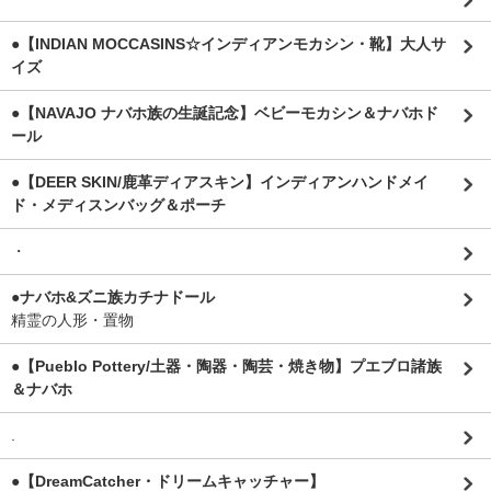
●【INDIAN MOCCASINS☆インディアンモカシン・靴】大人サ
イズ
●【NAVAJO ナバホ族の生誕記念】ベビーモカシン＆ナバホド
ール
●【DEER SKIN/鹿革ディアスキン】インディアンハンドメイ
ド・メディスンバッグ＆ポーチ
・
●ナバホ&ズニ族カチナドール
精霊の人形・置物
●【Pueblo Pottery/土器・陶器・陶芸・焼き物】プエブロ諸族
＆ナバホ
.
●【DreamCatcher・ドリームキャッチャー】