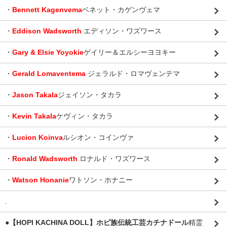
・
Bennett Kagenvema
ベネット・カゲンヴェマ
・
Eddison Wadsworth
エディソン・ワズワース
・
Gary & Elsie Yoyokie
ゲイリー＆エルシーヨヨキー
・
Gerald Lomaventema
ジェラルド・ロマヴェンテマ
・
Jason Takala
ジェイソン・タカラ
・
Kevin Takala
ケヴィン・タカラ
・
Lucion Koinva
ルシオン・コインヴァ
・
Ronald Wadsworth
ロナルド・ワズワース
・
Watson Honanie
ワトソン・ホナニー
.
●【HOPI KACHINA DOLL】ホピ族伝統工芸カチナドール
精霊