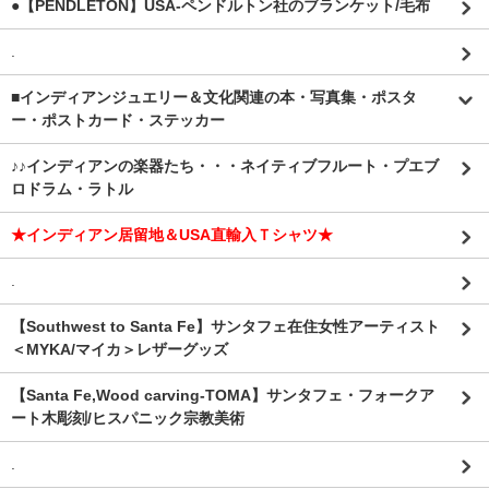
●【PENDLETON】USA-ペンドルトン社のブランケット/毛布
.
■インディアンジュエリー＆文化関連の本・写真集・ポスタ
ー・ポストカード・ステッカー
♪♪インディアンの楽器たち・・・ネイティブフルート・プエブ
ロドラム・ラトル
★インディアン居留地＆USA直輸入Ｔシャツ★
.
【Southwest to Santa Fe】サンタフェ在住女性アーティスト
＜MYKA/マイカ＞レザーグッズ
【Santa Fe,Wood carving-TOMA】サンタフェ・フォークア
ート木彫刻/ヒスパニック宗教美術
.