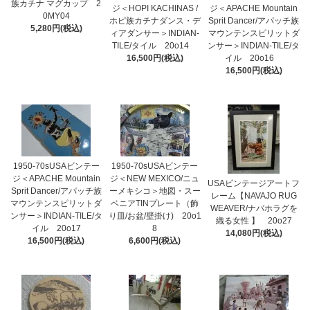
族カチナ マグカップ 2
ジ＜HOPI KACHINAS /
ジ＜APACHE Mountain
0MY04
ホピ族カチナダンス・デ
Sprit Dancer/アパッチ族
5,280円(税込)
ィアダンサー＞INDIAN-
マウンテンスピリットダ
TILE/タイル 20o14
ンサー＞INDIAN-TILE/タ
16,500円(税込)
イル 20o16
16,500円(税込)
1950-70sUSAビンテー
1950-70sUSAビンテー
ジ＜APACHE Mountain
ジ＜NEW MEXICO/ニュ
USAビンテージアートフ
Sprit Dancer/アパッチ族
ーメキシコ＞地図・スー
レーム【NAVAJO RUG
マウンテンスピリットダ
ベニアTINプレート（飾
WEAVER/ナバホラグを
ンサー＞INDIAN-TILE/タ
り皿/お盆/壁掛け) 20o1
織る女性 】 20o27
イル 20o17
8
14,080円(税込)
16,500円(税込)
6,600円(税込)