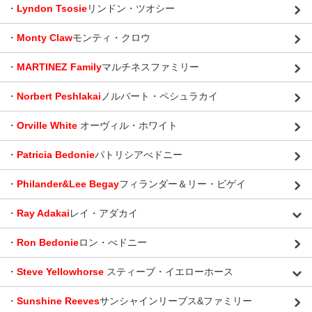
・
Lyndon Tsosie
リンドン・ツオシー
・
Monty Claw
モンティ・クロウ
・
MARTINEZ Family
マルチネスファミリー
・
Norbert Peshlakai
ノルバート・ペシュラカイ
・
Orville White
オーヴィル・ホワイト
・
Patricia Bedonie
パトリシアべドニー
・
Philander&Lee Begay
フィランダー＆リー・ビゲイ
・
Ray Adakai
レイ・アダカイ
・
Ron Bedonie
ロン・べドニー
・
Steve Yellowhorse
スティーブ・イエローホース
・
Sunshine Reeves
サンシャインリーブス&ファミリー