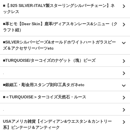
■【.925 SILVER-ITALY製スターリングシルバーチェーン】ネ
ックレス
■革ヒモ【Deer Skin】鹿革/ディアスキンレース&シニュー（ク
ラフト紐）
■SILVERシルバービーズ&オールドホワイトハートガラスビー
ズ＆アクセサリーパーツetc
■TURQUOISE/ターコイズのナゲット（塊）ビーズ
.
■銀細工・彫金用スタンプ刻印工具タガネetc
■＜TURQUOISE＞ターコイズ天然石・ルース
.
USAアメリカ雑貨【インディアン&ウエスタン＆カントリー
系】ビンテージ＆アンティーク