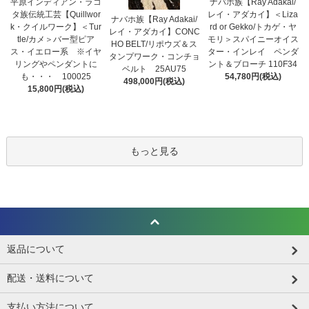
平原インディアン・ラコ
ナバホ族【Ray Adakai/
タ族伝統工芸【Quillwor
レイ・アダカイ】＜Liza
ナバホ族【Ray Adakai/
k・クイルワーク】＜Tur
rd or Gekko/トカゲ・ヤ
レイ・アダカイ】CONC
tle/カメ＞バー型ピア
モリ＞スパイニーオイス
HO BELT/リポウズ＆ス
ス・イエロー系 ※イヤ
ター・インレイ ペンダ
タンプワーク・コンチョ
リングやペンダントに
ント＆ブローチ 110F34
ベルト 25AU75
も・・・ 100025
54,780円(税込)
498,000円(税込)
15,800円(税込)
もっと見る
返品について
配送・送料について
支払い方法について