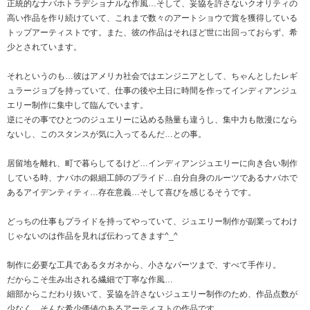
正統的なナバホトラデショナルな作風…そして、妥協を許さないクオリティの
高い作品を作り続けていて、これまで数々のアートショウで賞を獲得している
トップアーティストです。また、彼の作品はそれほど世に出回っておらず、希
少とされています。
それというのも…彼はアメリカ社会ではエンジニアとして、ちゃんとしたレギ
ュラージョブを持っていて、仕事の後や土日に時間を作ってインディアンジュ
エリー制作に集中して臨んでいます。
逆にその事でひとつのジュエリーに込める熱量も違うし、集中力も散漫になら
ないし、このスタンスが気に入ってるんだ…との事。
居留地を離れ、町で暮らしてるけど…インディアンジュエリーに向き合い制作
している時、ナバホの銀細工師のプライド…自分自身のルーツであるナバホで
あるアイデンティティ…存在意義…そして喜びを感じるそうです。
どっちの仕事もプライドを持ってやっていて、ジュエリー制作が副業ってわけ
じゃないのは作品を見れば伝わってきます^_^
制作に必要な工具であるタガネから、小さなパーツまで、すべて手作り。
だからこそ生み出される繊細で丁寧な作風…
細部からこだわり抜いて、妥協を許さないジュエリー制作のため、作品点数が
少なく…そんな希少価値のあるアーティストの作品です。