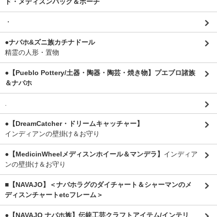
ド・メディスンバッグ＆ポーチ
・
●ナバホ&ズニ族カチナドール
精霊の人形・置物
●【Pueblo Pottery/土器・陶器・陶芸・焼き物】プエブロ諸族
＆ナバホ
.
●【DreamCatcher・ドリームキャッチャー】
インディアンの壁掛け＆お守り
●【MedicinWheelメディスンホイール＆マンデラ】
インディア
ンの壁掛け＆お守り
■【NAVAJO】＜ナバホラグのダイチャート＆シャーマンのメ
ディスンチャートetcフレーム＞
●【NAVAJO ナバホ族】伝統工芸クラフトアイテム/インテリ