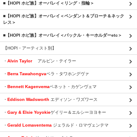
■【HOPI ホピ族】オーバレイ＜リング・指輪＞
■【HOPI ホピ族】オーバレイ＜ペンダント＆ブローチ＆ネック
レス＞
■【HOPI ホピ族】オーバレイ＜バックル・キーホルダーetc＞
【HOPI・アーティスト別】
・
Alvin Taylor
アルビン・テイラー
・
Berra Tawahongva
ベラ・タワホングヴァ
・
Bennett Kagenvema
ベネット・カゲンヴェマ
・
Eddison Wadsworth
エディソン・ワズワース
・
Gary & Elsie Yoyokie
ゲイリー＆エルシーヨヨキー
・
Gerald Lomaventema
ジェラルド・ロマヴェンテマ