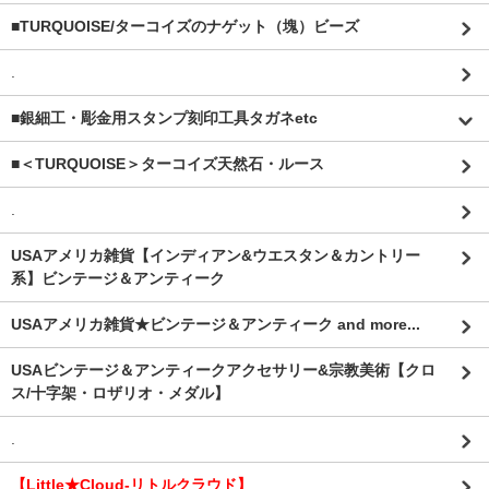
■TURQUOISE/ターコイズのナゲット（塊）ビーズ
.
■銀細工・彫金用スタンプ刻印工具タガネetc
■＜TURQUOISE＞ターコイズ天然石・ルース
.
USAアメリカ雑貨【インディアン&ウエスタン＆カントリー
系】ビンテージ＆アンティーク
USAアメリカ雑貨★ビンテージ＆アンティーク and more...
USAビンテージ＆アンティークアクセサリー&宗教美術【クロ
ス/十字架・ロザリオ・メダル】
.
【Little★Cloud-リトルクラウド】