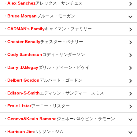
・
Alex Sanchez
アレックス・サンチェス
・
Bruce Morgan
ブルース・モーガン
・
CADMAN’s Family
キャドマン・ファミリー
・
Chester Benally
チェスター・ベナリー
・
Cody Sanderson
コディ－サンダーソン
・
Darryl.D.Begay
ダリル・ディーン・ビゲイ
・
Delbert Gordon
デルバート・ゴードン
・
Edison-S-Smith
エディソン・サンディー・スミス
・
Ernie Lister
アーニー・リスター
・
Geneva&Kevin Ramone
ジェネーバ&ケビン・ラモーン
・
Harrison Jim
ハリソン・ジム