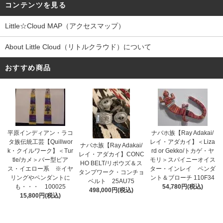
コンテンツを見る
Little☆Cloud MAP（アクセスマップ）
About Little Cloud（リトルクラウド）について
おすすめ商品
平原インディアン・ラコ
ナバホ族【Ray Adakai/
タ族伝統工芸【Quillwor
レイ・アダカイ】＜Liza
ナバホ族【Ray Adakai/
k・クイルワーク】＜Tur
rd or Gekko/トカゲ・ヤ
レイ・アダカイ】CONC
tle/カメ＞バー型ピア
モリ＞スパイニーオイス
HO BELT/リポウズ＆ス
ス・イエロー系 ※イヤ
ター・インレイ ペンダ
タンプワーク・コンチョ
リングやペンダントに
ント＆ブローチ 110F34
ベルト 25AU75
も・・・ 100025
54,780円(税込)
498,000円(税込)
15,800円(税込)