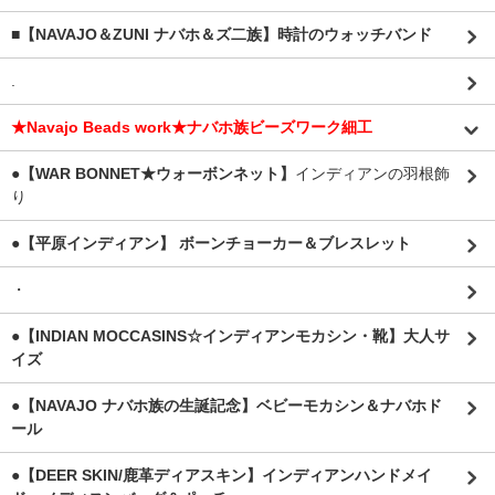
■【NAVAJO＆ZUNI ナバホ＆ズ二族】時計のウォッチバンド
.
★Navajo Beads work★ナバホ族ビーズワーク細工
●【WAR BONNET★ウォーボンネット】
インディアンの羽根飾
り
●【平原インディアン】 ボーンチョーカー＆ブレスレット
・
●【INDIAN MOCCASINS☆インディアンモカシン・靴】大人サ
イズ
●【NAVAJO ナバホ族の生誕記念】ベビーモカシン＆ナバホド
ール
●【DEER SKIN/鹿革ディアスキン】インディアンハンドメイ