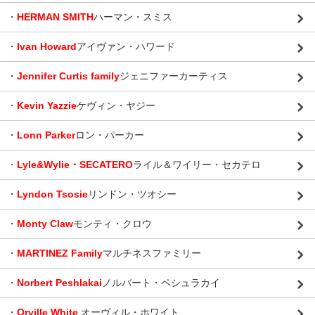
・
HERMAN SMITH
ハーマン・スミス
・
Ivan Howard
アイヴァン・ハワード
・
Jennifer Curtis family
ジェニファーカーティス
・
Kevin Yazzie
ケヴィン・ヤジー
・
Lonn Parker
ロン・パーカー
・
Lyle&Wylie・SECATERO
ライル＆ワイリー・セカテロ
・
Lyndon Tsosie
リンドン・ツオシー
・
Monty Claw
モンティ・クロウ
・
MARTINEZ Family
マルチネスファミリー
・
Norbert Peshlakai
ノルバート・ペシュラカイ
・
Orville White
オーヴィル・ホワイト