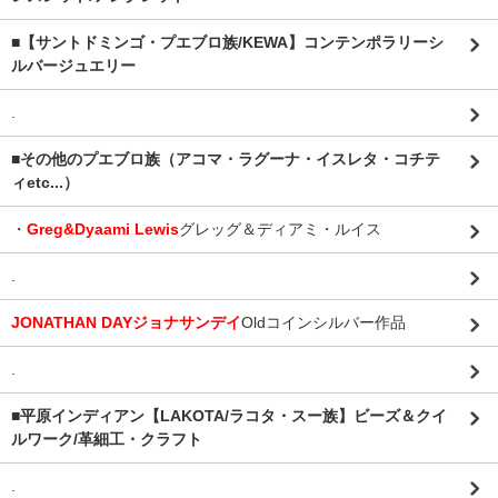
■【サントドミンゴ・プエブロ族/KEWA】コンテンポラリーシ
ルバージュエリー
.
■その他のプエブロ族（アコマ・ラグーナ・イスレタ・コチテ
ィetc...）
・
Greg&Dyaami Lewis
グレッグ＆ディアミ・ルイス
.
JONATHAN DAYジョナサンデイ
Oldコインシルバー作品
.
■平原インディアン【LAKOTA/ラコタ・スー族】ビーズ＆クイ
ルワーク/革細工・クラフト
.