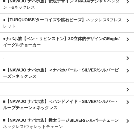
■【NAVAJO ナバホ族】伝統デザイン＜NAJA/ナジャ＞
ペンダ
ント&ネックレス
●【TURQUOISE/ターコイズや鉱石ビーズ】
ネックレス&ブレス
レット
●ナバホ族【ベン・リビンストン】3D立体的デザインのEagle/
イーグルチョーカー
.
■【NAVAJO ナバホ族】＜ナバホパール・SILVER/シルバービ
ーズ＞ネックレス
.
■【NAVAJO ナバホ族】＜ハンドメイド・SILVER/シルバー・
ループチェーン＞ネックレス
■【NAVAJO ナバホ族】極太ラージSILVER/シルバーチェーン
ネックレス/ウォレットチェーン