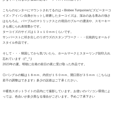
こちらのセンターにマウントされてるのは＜Bisbee Turquoise/ビズビーターコ
イズ＞アイバン自身がカットし研磨したターコイズは、深みのある青みの強さ
はもちろん、パープルのマトリックスとの境目のブルーの濃淡や、スモーキー
さも感じられ表情豊かです。
ターコイズのサイズは１３ｘ１０ｍｍくらいです。
サンバーストに叩き出しのリポウズのスタンプワーク・・・伝統的なオールド
スタイル作品です。
そして・・・帰国してから気づいたら、ホールマークとスターリング刻印入れ
忘れています（(^_^;)
2023年の夏。明朝に出発の前日の夜に受け取った作品です。
◎バングルの幅は１８ｍｍ、内径が１５０ｍｍ、開口部が３５ｍｍ（こちらは
若干の調整はできます）多少の誤差はご了承ください。
※暖色スポットライトの店内にて撮影しています。お使いのパソコン環境によ
っては、色合いが多少異なる場合がございます。予めご了承下さい