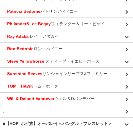
・
Patricia Bedonie
パトリシアべドニー
・
Philander&Lee Begay
フィランダー＆リー・ビゲイ
・
Ray Adakai
レイ・アダカイ
・
Ron Bedonie
ロン・べドニー
・
Steve Yellowhorse
スティーブ・イエローホース
・
Sunshine Reeves
サンシャインリーブス&ファミリー
・
TOM HAWK
トム・ホーク
・
Will & Delbert Vandever
ウィル＆Dバンデバー
.
■【HOPI ホピ族】オーバレイ＜バングル・ブレスレット＞