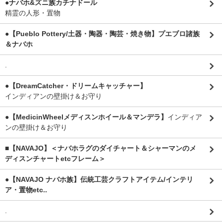
●ナバホ&ズニ族カチナドール
精霊の人形・置物
●【Pueblo Pottery/土器・陶器・陶芸・焼き物】プエブロ諸族
＆ナバホ
.
●【DreamCatcher・ドリームキャッチャー】
インディアンの壁掛け＆お守り
●【MedicinWheelメディスンホイール＆マンデラ】
インディア
ンの壁掛け＆お守り
■【NAVAJO】＜ナバホラグのダイチャート＆シャーマンのメ
ディスンチャートetcフレーム＞
●【NAVAJO ナバホ族】伝統工芸クラフトアイテム/インテリ
ア・置物etc..
.