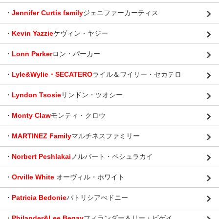
・
Jennifer Curtis family
ジェニファーカーティス
・
Kevin Yazzie
ケヴィン・ヤジー
・
Lonn Parker
ロン・パーカー
・
Lyle&Wylie・SECATERO
ライル＆ワイリー・セカテロ
・
Lyndon Tsosie
リンドン・ツオシー
・
Monty Claw
モンティ・クロウ
・
MARTINEZ Family
マルチネスファミリー
・
Norbert Peshlakai
ノルバート・ペシュラカイ
・
Orville White
オーヴィル・ホワイト
・
Patricia Bedonie
パトリシアべドニー
・
Philander&Lee Begay
フィランダー＆リー・ビゲイ