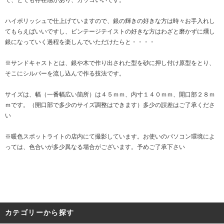
で、とても存在感があり、カッコいいです。
ハイポリッシュで仕上げていますので、銀の輝きの好きな方は時々お手入れし
てもらえばいいですし、ビンテージテイストの好きな方はわざと磨かずに燻し
銀になっていく過程を楽しんでいただけたらと・・・・
※サンドキャストとは、銀や木で作り出された型を砂に押し付け原型をとり、
そこにシルバーを流し込んで作る技法です。
サイズは、幅（一番幅広い箇所）は４５ｍｍ、内寸１４０ｍｍ、開口部２８ｍ
ｍです。（開口部で多少のサイズ調整はできます）多少の誤差はご了承くださ
い
※暖色スポットライトの店内にて撮影しています。お使いのパソコン環境によ
っては、色合いが多少異なる場合がございます。予めご了承下さい
カテゴリーから探す