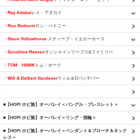
・
Ray Adakai
レイ・アダカイ
・
Ron Bedonie
ロン・べドニー
・
Steve Yellowhorse
スティーブ・イエローホース
・
Sunshine Reeves
サンシャインリーブス&ファミリー
・
TOM HAWK
トム・ホーク
・
Will & Delbert Vandever
ウィル＆Dバンデバー
.
■【HOPI ホピ族】オーバレイ＜バングル・ブレスレット＞
■【HOPI ホピ族】オーバレイ＜リング・指輪＞
■【HOPI ホピ族】オーバレイ＜ペンダント＆ブローチ＆ネック
レス＞