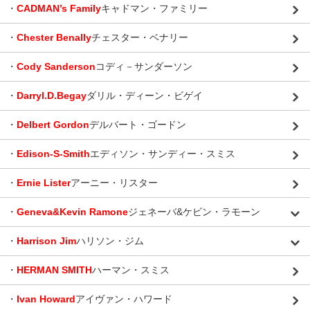
・
CADMAN’s Family
キャドマン・ファミリー
・
Chester Benally
チェスター・ベナリー
・
Cody Sanderson
コディ－サンダーソン
・
Darryl.D.Begay
ダリル・ディーン・ビゲイ
・
Delbert Gordon
デルバート・ゴードン
・
Edison-S-Smith
エディソン・サンディー・スミス
・
Ernie Lister
アーニー・リスター
・
Geneva&Kevin Ramone
ジェネーバ&ケビン・ラモーン
・
Harrison Jim
ハリソン・ジム
・
HERMAN SMITH
ハーマン・スミス
・
Ivan Howard
アイヴァン・ハワード