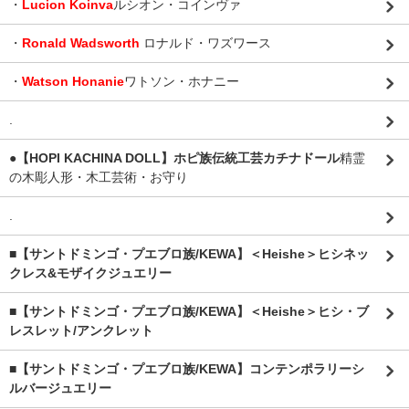
・
Lucion Koinva
ルシオン・コインヴァ
・
Ronald Wadsworth
ロナルド・ワズワース
・
Watson Honanie
ワトソン・ホナニー
.
●【HOPI KACHINA DOLL】ホピ族伝統工芸カチナドール
精霊
の木彫人形・木工芸術・お守り
.
■【サントドミンゴ・プエブロ族/KEWA】＜Heishe＞ヒシネッ
クレス&モザイクジュエリー
■【サントドミンゴ・プエブロ族/KEWA】＜Heishe＞ヒシ・ブ
レスレット/アンクレット
■【サントドミンゴ・プエブロ族/KEWA】コンテンポラリーシ
ルバージュエリー