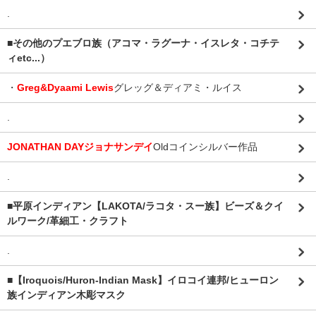
.
■その他のプエブロ族（アコマ・ラグーナ・イスレタ・コチテ
ィetc...）
・
Greg&Dyaami Lewis
グレッグ＆ディアミ・ルイス
.
JONATHAN DAYジョナサンデイ
Oldコインシルバー作品
.
■平原インディアン【LAKOTA/ラコタ・スー族】ビーズ＆クイ
ルワーク/革細工・クラフト
.
■【Iroquois/Huron-Indian Mask】イロコイ連邦/ヒューロン
族インディアン木彫マスク