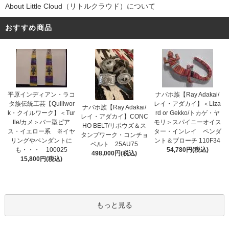
About Little Cloud（リトルクラウド）について
おすすめ商品
平原インディアン・ラコ
ナバホ族【Ray Adakai/
タ族伝統工芸【Quillwor
レイ・アダカイ】＜Liza
ナバホ族【Ray Adakai/
k・クイルワーク】＜Tur
rd or Gekko/トカゲ・ヤ
レイ・アダカイ】CONC
tle/カメ＞バー型ピア
モリ＞スパイニーオイス
HO BELT/リポウズ＆ス
ス・イエロー系 ※イヤ
ター・インレイ ペンダ
タンプワーク・コンチョ
リングやペンダントに
ント＆ブローチ 110F34
ベルト 25AU75
も・・・ 100025
54,780円(税込)
498,000円(税込)
15,800円(税込)
もっと見る