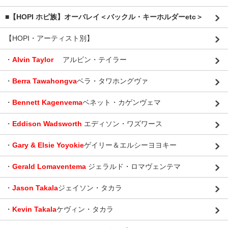
■【HOPI ホピ族】オーバレイ＜バックル・キーホルダーetc＞
【HOPI・アーティスト別】
・
Alvin Taylor
アルビン・テイラー
・
Berra Tawahongva
ベラ・タワホングヴァ
・
Bennett Kagenvema
ベネット・カゲンヴェマ
・
Eddison Wadsworth
エディソン・ワズワース
・
Gary & Elsie Yoyokie
ゲイリー＆エルシーヨヨキー
・
Gerald Lomaventema
ジェラルド・ロマヴェンテマ
・
Jason Takala
ジェイソン・タカラ
・
Kevin Takala
ケヴィン・タカラ