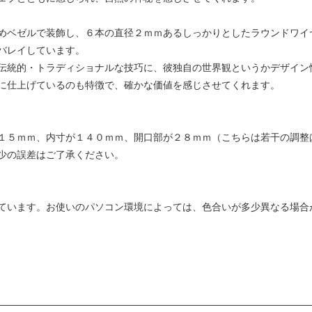
めベゼルで装飾し、６本の直径２ｍｍあるしっかりとしたラウンドワイ
バレイしています。
伝統的・トラディショナルな技巧に、彼独自の世界観というかデザイン
に仕上げているのも特徴で、確かな価値を感じさせてくれます。
１５ｍｍ、内寸が１４０ｍｍ、開口部が２８ｍｍ（こちらは若干の調整
少の誤差はご了承ください。
ています。お使いのパソコン環境によっては、色合いが多少異なる場合