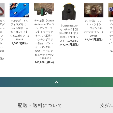
y A
オルテガ・トル
ナバホ族【Aaron
ナバホ族 リン
ナ
・アダ
フィロズ用【ニ
Anderson/アーロ
ドン・ツオシ
メ
【CENTINELA/
d o
ッケル製ドーム
ン アンダーソ
ー コインシル
ワ
センチネラ】別
トカ
型・コンチョ】
ン】トゥーファ
バーバングル 1
ン
注＜SKULL/ドク
＞ス
くるみボタン 1
キャスト工法・
20N36
デ
ロ柄＞チマヨベ
イス
20N18
コンテンポラリ
93,500円(税込)
Ａ
スト 120Jul59
レ
1,980円(税込)
ー作品・インレ
バ
148,000円(税込)
ント
イ・バングル
10F
w/スリーピング
6
ビューティーTQ
税込)
120Jul02
140,800円(税込)
配送・送料について
支払