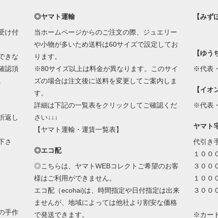
◎ヤマト運輸
【みず
受け付
当ホームページからのご注文の際、ジュエリー
や小物が多いため送料は60サイズで設定してお
【ゆう
できな
ります。
確認頂
※80サイズ以上は料金が異なります。このサイ
※代表
。
ズの場合は注文後に送料を変更してご案内しま
【イオ
す。
詳細は下記の一覧表をクリックしてご確認くだ
※代表
折返し
さい↓↓↓
ヤマト
【ヤマト運輸・運賃一覧表】
下さ
代引き
◎エコ配
１００
◎こちらは、ヤマトWEBコレクトご希望のお客
３００
様はご利用ができません。
１００
エコ配（ecohai)は、時間指定や日付指定は出来
３００
ませんが、地域によっては他社より割安な価格
の手作
で発送できます。
※カー