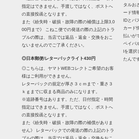
タルお
指定はできません。手渡しではなく、ポストへ
ード情
の直接投函となります。
IDと
また《紛失時・破損・故障の際の補償は上限3,0
カード
00円まで》 こねこ便での発送の際の上記のトラ
払いが
ブルの際は、当店では返品・返金・交換をおこ
ペイパ
ないませんのでご了承ください。
lを選
◎日本郵便/レターパックライト430円
たんで
◎こちらは、ヤマトWEBコレクトご希望のお客
様はご利用ができません。
レターパックの規定が厚さ３ｃｍまで・重さ３
ｋｇまでに収まる商品のみになります。
※追跡番号はあります。ただ、日付指定・時間
指定はできません。手渡しではなく、ポストへ
の直接投函となります。
また《紛失時・破損・故障の際の補償がありま
せん》 レターパックでの発送の際の上記のトラ
ブルの際は、当店では返品・返金・交換をおこ