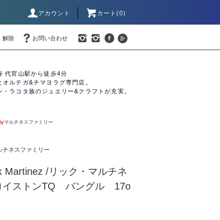
アカウント
カート(0)
・解除
お問い合わせ
寿 代官山駅から徒歩4分
とオルテガ&チマヨラグ専門店。
ン・ラコタ族のジュエリー&クラフトが充実。
ly
マルチネスファミリー
ルチネスファミリー
 Martinez /リック・マルチネ
n/ロイストンTQ バングル 17o