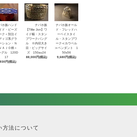
バホ族ハンド
ナバホ族
ナバホ族オール
イド・ビーズ
【Tillie Jon】ワ
ド・フレッドハ
ーク＜別注イ
イド幅・スタン
ーベイスタイ
ディゴ系グラ
プワークバング
ル・スタンプワ
ーション・Ｎ
ル ※内径大き
ーク≪カウベル
ＶＡＪＯ柄＞
目・ビッグサイ
≫ペンダント 1
ングル 120D
ズ 150au24
50s56
17
88,000円(税込)
9,680円(税込)
,930円(税込)
い方法について