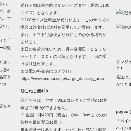
さい。
送れる物は基本的に８０サイズまで（最大は100
ど、必
サイズ）となります。
ん。フ
※100サイズは料金が異なります。このサイズの
ない手
場合は注文後に送料を変更してご案内します。
また、ヤマト宅急便より日にちのかかる場合が
りも千
あります。
ーの魅
土日の集荷が無いため、月～金曜日（１２：０
０～１７：００）の出荷となります。土日の受
クレジ
も違う
け取りは出来ます。
ト）
ち忘れ
エコ配の料金表はコチラ↓↓↓
品質と
発送は
https://www.ecohai.co.jp/cargo_delivery_area
ださ
ができ
◎こねこ便420
◎こちらは、ヤマトWEBコレクトご希望のお客
等をさ
様はご利用ができません。
paypa
※ 全国一律420円（税込）でA4・3cmまでのお
「ペイ
荷物を最短翌日お届け。
ペイパ
※追跡番号はあります。ただ、日付指定・時間