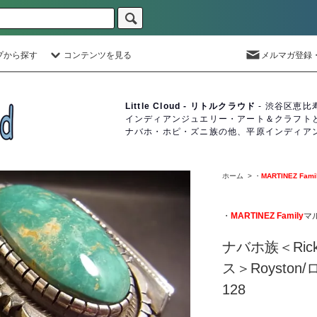
プから探す
コンテンツを見る
メルマガ登録
Little Cloud - リトルクラウド
- 渋谷区恵比
インディアンジュエリー・アート＆クラフト
ナバホ・ホピ・ズニ族の他、平原インディア
ホーム
>
・
MARTINEZ Fami
・
MARTINEZ Family
マ
ナバホ族＜Rick
ス＞Roysto
128