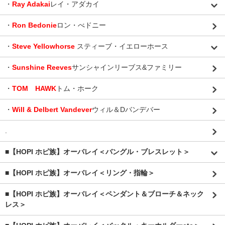
・
Ray Adakai
レイ・アダカイ
・
Ron Bedonie
ロン・べドニー
・
Steve Yellowhorse
スティーブ・イエローホース
・
Sunshine Reeves
サンシャインリーブス&ファミリー
・
TOM HAWK
トム・ホーク
・
Will & Delbert Vandever
ウィル＆Dバンデバー
.
■【HOPI ホピ族】オーバレイ＜バングル・ブレスレット＞
■【HOPI ホピ族】オーバレイ＜リング・指輪＞
■【HOPI ホピ族】オーバレイ＜ペンダント＆ブローチ＆ネック
レス＞