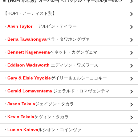
■【HOPI ホピ族】オーバレイ＜バックル・キーホルダーetc＞
【HOPI・アーティスト別】
・
Alvin Taylor
アルビン・テイラー
・
Berra Tawahongva
ベラ・タワホングヴァ
・
Bennett Kagenvema
ベネット・カゲンヴェマ
・
Eddison Wadsworth
エディソン・ワズワース
・
Gary & Elsie Yoyokie
ゲイリー＆エルシーヨヨキー
・
Gerald Lomaventema
ジェラルド・ロマヴェンテマ
・
Jason Takala
ジェイソン・タカラ
・
Kevin Takala
ケヴィン・タカラ
・
Lucion Koinva
ルシオン・コインヴァ