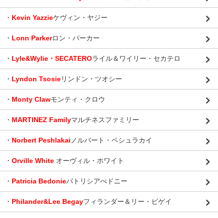
・
Kevin Yazzie
ケヴィン・ヤジー
・
Lonn Parker
ロン・パーカー
・
Lyle&Wylie・SECATERO
ライル＆ワイリー・セカテロ
・
Lyndon Tsosie
リンドン・ツオシー
・
Monty Claw
モンティ・クロウ
・
MARTINEZ Family
マルチネスファミリー
・
Norbert Peshlakai
ノルバート・ペシュラカイ
・
Orville White
オーヴィル・ホワイト
・
Patricia Bedonie
パトリシアべドニー
・
Philander&Lee Begay
フィランダー＆リー・ビゲイ