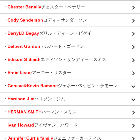
・
Chester Benally
チェスター・ベナリー
・
Cody Sanderson
コディ－サンダーソン
・
Darryl.D.Begay
ダリル・ディーン・ビゲイ
・
Delbert Gordon
デルバート・ゴードン
・
Edison-S-Smith
エディソン・サンディー・スミス
・
Ernie Lister
アーニー・リスター
・
Geneva&Kevin Ramone
ジェネーバ&ケビン・ラモーン
・
Harrison Jim
ハリソン・ジム
・
HERMAN SMITH
ハーマン・スミス
・
Ivan Howard
アイヴァン・ハワード
・
Jennifer Curtis family
ジェニファーカーティス