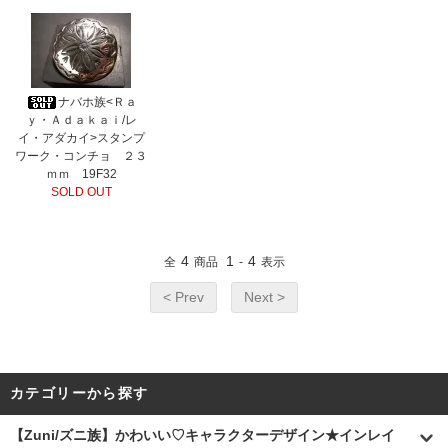
ナバホ族<Ｒａ
ｙ・Ａｄａｋａｉ/レ
イ・アダカイ>スタンプ
ワーク・コンチョ ２３
ｍｍ 19F32
SOLD OUT
4
1
4
全
商品
-
表示
< Prev
Next >
カテゴリーから探す
【Zuni/ズニ族】かわいい♡キャラクターデザイン★インレイ