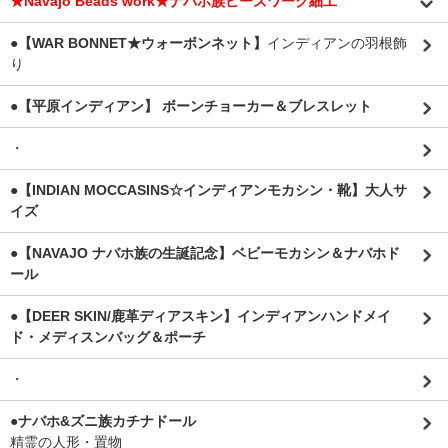
★Navajo Beads work★ナバホ族ビーズワーク細工
●【WAR BONNET★ウォーボンネット】
インディアンの羽根飾
り
●【平原インディアン】 ボーンチョーカー＆ブレスレット
・
●【INDIAN MOCCASINS☆インディアンモカシン・靴】大人サ
イズ
●【NAVAJO ナバホ族の生誕記念】ベビーモカシン＆ナバホド
ール
●【DEER SKIN/鹿革ディアスキン】インディアンハンドメイ
ド・メディスンバッグ＆ポーチ
・
●ナバホ&ズニ族カチナドール
精霊の人形・置物