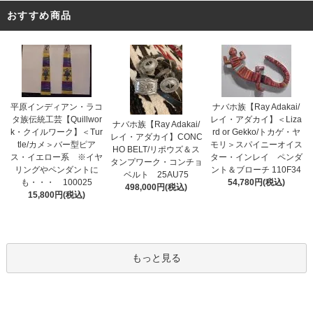
おすすめ商品
平原インディアン・ラコ
ナバホ族【Ray Adakai/
タ族伝統工芸【Quillwor
レイ・アダカイ】＜Liza
ナバホ族【Ray Adakai/
k・クイルワーク】＜Tur
rd or Gekko/トカゲ・ヤ
レイ・アダカイ】CONC
tle/カメ＞バー型ピア
モリ＞スパイニーオイス
HO BELT/リポウズ＆ス
ス・イエロー系 ※イヤ
ター・インレイ ペンダ
タンプワーク・コンチョ
リングやペンダントに
ント＆ブローチ 110F34
ベルト 25AU75
も・・・ 100025
54,780円(税込)
498,000円(税込)
15,800円(税込)
もっと見る