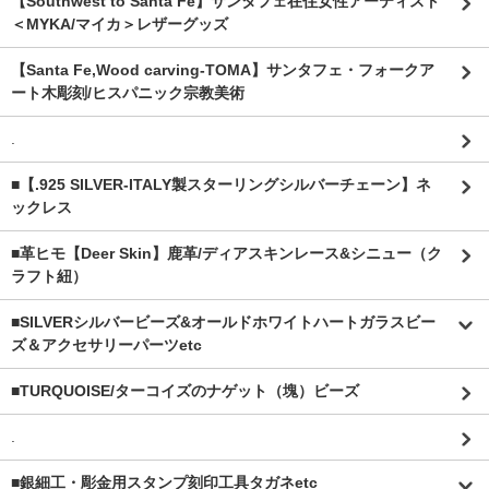
【Southwest to Santa Fe】サンタフェ在住女性アーティスト
＜MYKA/マイカ＞レザーグッズ
【Santa Fe,Wood carving-TOMA】サンタフェ・フォークア
ート木彫刻/ヒスパニック宗教美術
.
■【.925 SILVER-ITALY製スターリングシルバーチェーン】ネ
ックレス
■革ヒモ【Deer Skin】鹿革/ディアスキンレース&シニュー（ク
ラフト紐）
■SILVERシルバービーズ&オールドホワイトハートガラスビー
ズ＆アクセサリーパーツetc
■TURQUOISE/ターコイズのナゲット（塊）ビーズ
.
■銀細工・彫金用スタンプ刻印工具タガネetc