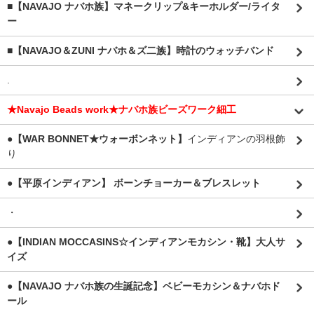
■【NAVAJO ナバホ族】マネークリップ&キーホルダー/ライタ
ー
■【NAVAJO＆ZUNI ナバホ＆ズ二族】時計のウォッチバンド
.
★Navajo Beads work★ナバホ族ビーズワーク細工
●【WAR BONNET★ウォーボンネット】
インディアンの羽根飾
り
●【平原インディアン】 ボーンチョーカー＆ブレスレット
・
●【INDIAN MOCCASINS☆インディアンモカシン・靴】大人サ
イズ
●【NAVAJO ナバホ族の生誕記念】ベビーモカシン＆ナバホド
ール