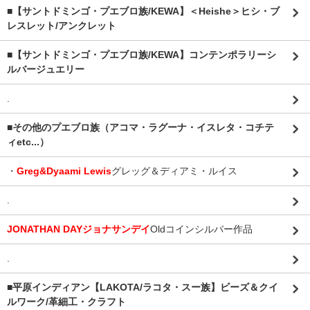
■【サントドミンゴ・プエブロ族/KEWA】＜Heishe＞ヒシ・ブ
レスレット/アンクレット
■【サントドミンゴ・プエブロ族/KEWA】コンテンポラリーシ
ルバージュエリー
.
■その他のプエブロ族（アコマ・ラグーナ・イスレタ・コチテ
ィetc...）
・
Greg&Dyaami Lewis
グレッグ＆ディアミ・ルイス
.
JONATHAN DAYジョナサンデイ
Oldコインシルバー作品
.
■平原インディアン【LAKOTA/ラコタ・スー族】ビーズ＆クイ
ルワーク/革細工・クラフト