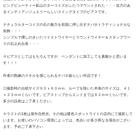
ピングビューティー鉱山のターコイズがふたつマウントされた・・・迫力のあ
るインディアンジュエリーらしいスイングタイプのピアスです。
ナチュラルターコイズの石の魅力を前面に押し出すナバホトラディショナルな
装飾・・・
シンプルで燻しのきいたツイストワイヤーとラウンドワイヤー＆スタンプワー
クの石止め台座・・・
※ピアスとしてはもちろんですが、ペンダントに加工しても素敵かと思いま
す！！！
作者の熟練のスキルを感じられるナバホ族らしい作品です！
◎撮影時の台紙サイズ９０ｘ６０ｍｍ、ループを除いた本体のサイズは、４１
ｘ２３ｍｍくらいです。ピアストップからエンドまでは６２ｍｍくらいです。
多少の誤差はご了承ください。
※ラストの1枚は屋外自然光。その他は暖色スポットライトの店内にて撮影して
います。お使いのパソコン環境によっては、色合いが多少異なる場合がござい
ます。予めご了承下さい