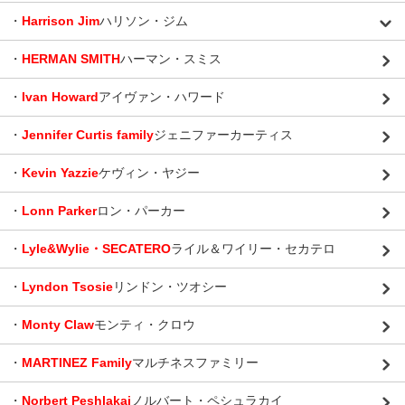
・
Harrison Jim
ハリソン・ジム
・
HERMAN SMITH
ハーマン・スミス
・
Ivan Howard
アイヴァン・ハワード
・
Jennifer Curtis family
ジェニファーカーティス
・
Kevin Yazzie
ケヴィン・ヤジー
・
Lonn Parker
ロン・パーカー
・
Lyle&Wylie・SECATERO
ライル＆ワイリー・セカテロ
・
Lyndon Tsosie
リンドン・ツオシー
・
Monty Claw
モンティ・クロウ
・
MARTINEZ Family
マルチネスファミリー
・
Norbert Peshlakai
ノルバート・ペシュラカイ