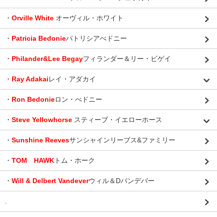
・
Orville White
オーヴィル・ホワイト
・
Patricia Bedonie
パトリシアべドニー
・
Philander&Lee Begay
フィランダー＆リー・ビゲイ
・
Ray Adakai
レイ・アダカイ
・
Ron Bedonie
ロン・べドニー
・
Steve Yellowhorse
スティーブ・イエローホース
・
Sunshine Reeves
サンシャインリーブス&ファミリー
・
TOM HAWK
トム・ホーク
・
Will & Delbert Vandever
ウィル＆Dバンデバー
.