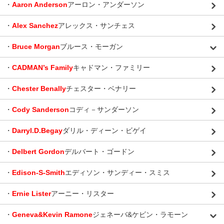
・
Aaron Anderson
アーロン・アンダーソン
・
Alex Sanchez
アレックス・サンチェス
・
Bruce Morgan
ブルース・モーガン
・
CADMAN’s Family
キャドマン・ファミリー
・
Chester Benally
チェスター・ベナリー
・
Cody Sanderson
コディ－サンダーソン
・
Darryl.D.Begay
ダリル・ディーン・ビゲイ
・
Delbert Gordon
デルバート・ゴードン
・
Edison-S-Smith
エディソン・サンディー・スミス
・
Ernie Lister
アーニー・リスター
・
Geneva&Kevin Ramone
ジェネーバ&ケビン・ラモーン