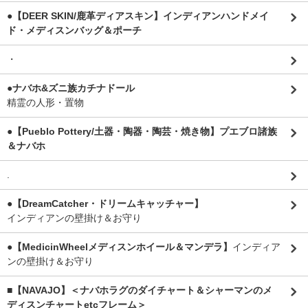
●【DEER SKIN/鹿革ディアスキン】インディアンハンドメイ
ド・メディスンバッグ＆ポーチ
・
●ナバホ&ズニ族カチナドール
精霊の人形・置物
●【Pueblo Pottery/土器・陶器・陶芸・焼き物】プエブロ諸族
＆ナバホ
.
●【DreamCatcher・ドリームキャッチャー】
インディアンの壁掛け＆お守り
●【MedicinWheelメディスンホイール＆マンデラ】
インディア
ンの壁掛け＆お守り
■【NAVAJO】＜ナバホラグのダイチャート＆シャーマンのメ
ディスンチャートetcフレーム＞