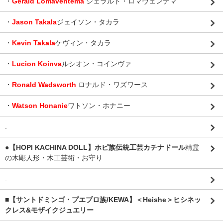
・
Gerald Lomaventema
ジェラルド・ロマヴェンテマ
・
Jason Takala
ジェイソン・タカラ
・
Kevin Takala
ケヴィン・タカラ
・
Lucion Koinva
ルシオン・コインヴァ
・
Ronald Wadsworth
ロナルド・ワズワース
・
Watson Honanie
ワトソン・ホナニー
.
●【HOPI KACHINA DOLL】ホピ族伝統工芸カチナドール
精霊
の木彫人形・木工芸術・お守り
.
■【サントドミンゴ・プエブロ族/KEWA】＜Heishe＞ヒシネッ
クレス&モザイクジュエリー