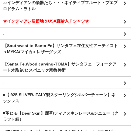
♪♪インディアンの楽器たち・・・ネイティブフルート・プエブ
ロドラム・ラトル
★インディアン居留地＆USA直輸入Ｔシャツ★
.
【Southwest to Santa Fe】サンタフェ在住女性アーティスト
＜MYKA/マイカ＞レザーグッズ
【Santa Fe,Wood carving-TOMA】サンタフェ・フォークア
ート木彫刻/ヒスパニック宗教美術
.
■【.925 SILVER-ITALY製スターリングシルバーチェーン】ネ
ックレス
■革ヒモ【Deer Skin】鹿革/ディアスキンレース&シニュー（ク
ラフト紐）