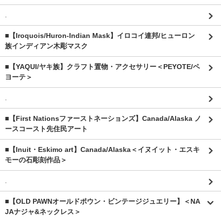
.
■【Iroquois/Huron-Indian Mask】イロコイ連邦/ヒューロン
族インディアン木彫マスク
■【YAQUI/ヤキ族】クラフト置物・アクセサリー＜PEYOTE/ペ
ヨーテ＞
.
■【First Nationsファーストネーションズ】Canada/Alaska ノ
ースコースト先住民アート
■【Inuit・Eskimo art】Canada/Alaska＜イヌイット・エスキ
モーの石彫刻作品＞
.
■【OLD PAWNオールドポウン・ビンテージジュエリー】＜NA
JAナジャ&ネックレス＞