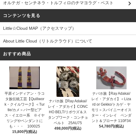
オルテガ・センチネラ・トルフィロのチマヨラグ・ベスト
コンテンツを見る
Little☆Cloud MAP（アクセスマップ）
About Little Cloud（リトルクラウド）について
おすすめ商品
平原インディアン・ラコ
ナバホ族【Ray Adakai/
タ族伝統工芸【Quillwor
レイ・アダカイ】＜Liza
ナバホ族【Ray Adakai/
k・クイルワーク】＜Tur
rd or Gekko/トカゲ・ヤ
レイ・アダカイ】CONC
tle/カメ＞バー型ピア
モリ＞スパイニーオイス
HO BELT/リポウズ＆ス
ス・イエロー系 ※イヤ
ター・インレイ ペンダ
タンプワーク・コンチョ
リングやペンダントに
ント＆ブローチ 110F34
ベルト 25AU75
も・・・ 100025
54,780円(税込)
498,000円(税込)
15,800円(税込)