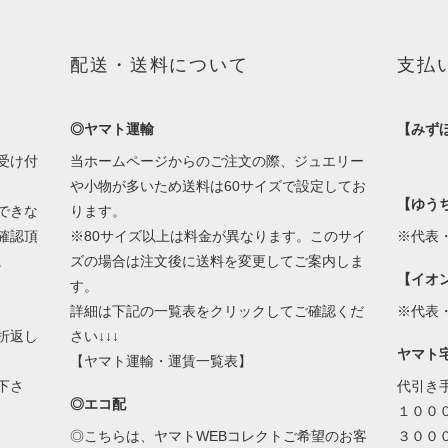
配送・送料について
支払
◎ヤマト運輸
【みず
受け付
当ホームページからのご注文の際、ジュエリー
や小物が多いため送料は60サイズで設定してお
【ゆう
できな
ります。
確認頂
※80サイズ以上は料金が異なります。このサイ
※代表
。
ズの場合は注文後に送料を変更してご案内しま
【イオ
す。
詳細は下記の一覧表をクリックしてご確認くだ
※代表
折返し
さい↓↓↓
ヤマト
【ヤマト運輸・運賃一覧表】
下さ
代引き
◎エコ配
１００
◎こちらは、ヤマトWEBコレクトご希望のお客
３００