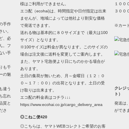
様はご利用ができません。
１００
エコ配（ecohai)は、時間指定や日付指定は出来
３００
ませんが、地域によっては他社より割安な価格
の手作
で発送できます。
※カー
さい。
送れる物は基本的に８０サイズまで（最大は100
ど、必
サイズ）となります。
ん。フ
※100サイズは料金が異なります。このサイズの
ない手
場合は注文後に送料を変更してご案内します。
また、ヤマト宅急便より日にちのかかる場合が
りも千
あります。
ーの魅
土日の集荷が無いため、月～金曜日（１２：０
０～１７：００）の出荷となります。土日の受
クレジ
も違う
け取りは出来ます。
ト）
ち忘れ
エコ配の料金表はコチラ↓↓↓
品質と
発送は
https://www.ecohai.co.jp/cargo_delivery_area
ださ
ができ
◎こねこ便420
◎こちらは、ヤマトWEBコレクトご希望のお客