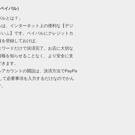
l(ペイパル）
パルとは？」
ルは、インターネット上の便利な【デジ
さいふ】です。ペイパルにクレジットカ
報を登録しておけば、
パスワードだけで決済完了。お店に大切な
情報を知らせることなく、より安全に支
できます。
ルアカウントの開設は、決済方法でPayPa
択して必要事項を入力するだけなのでかん
す。