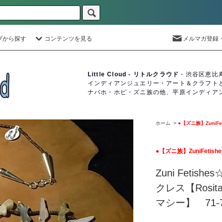
プから探す
コンテンツを見る
メルマガ登録
Little Cloud - リトルクラウド
- 渋谷区恵比
インディアンジュエリー・アート＆クラフト
ナバホ・ホピ・ズニ族の他、平原インディア
ホーム
>
●【ズニ族】ZuniF
●【ズニ族】ZuniFeti
Zuni Feti
クレス【Rosit
マシー】 71-7