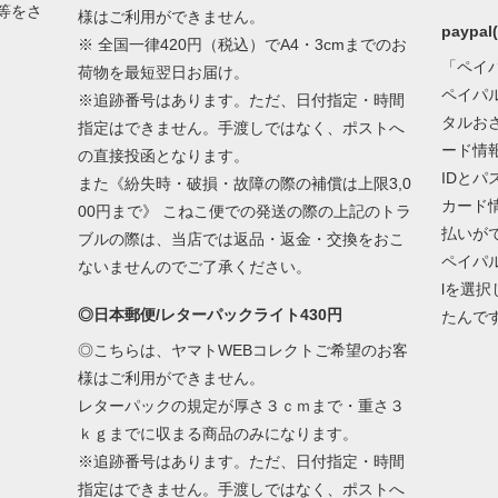
等をさ
様はご利用ができません。
paypa
※ 全国一律420円（税込）でA4・3cmまでのお
「ペイ
荷物を最短翌日お届け。
ペイパ
※追跡番号はあります。ただ、日付指定・時間
タルお
指定はできません。手渡しではなく、ポストへ
ード情
の直接投函となります。
IDと
また《紛失時・破損・故障の際の補償は上限3,0
カード
00円まで》 こねこ便での発送の際の上記のトラ
払いが
ブルの際は、当店では返品・返金・交換をおこ
ペイパ
ないませんのでご了承ください。
lを選
◎日本郵便/レターパックライト430円
たんで
◎こちらは、ヤマトWEBコレクトご希望のお客
様はご利用ができません。
レターパックの規定が厚さ３ｃｍまで・重さ３
ｋｇまでに収まる商品のみになります。
※追跡番号はあります。ただ、日付指定・時間
指定はできません。手渡しではなく、ポストへ