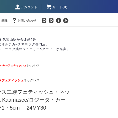
アカウント
カート(0)
・解除
お問い合わせ
寿 代官山駅から徒歩4分
とオルテガ&チマヨラグ専門店。
ン・ラコタ族のジュエリー&クラフトが充実。
etishesフェティッシュ
ネックレス
shesフェティッシュ
ネックレス
shes☆ズ二族フェティッシュ・ネッ
a Kaamasee/ロジータ・カー
1・5cm 24MY30