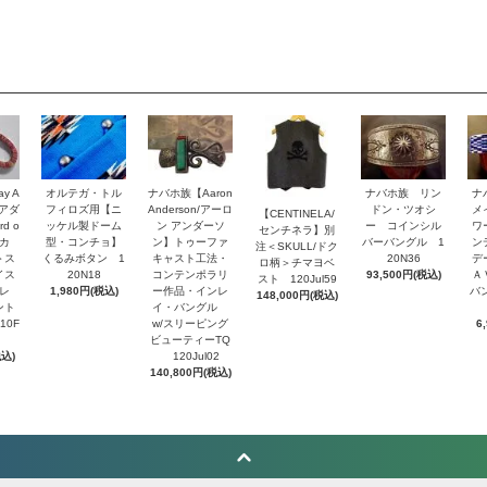
y A
オルテガ・トル
ナバホ族【Aaron
ナバホ族 リン
ナ
・アダ
フィロズ用【ニ
Anderson/アーロ
ドン・ツオシ
メ
【CENTINELA/
d o
ッケル製ドーム
ン アンダーソ
ー コインシル
ワ
センチネラ】別
トカ
型・コンチョ】
ン】トゥーファ
バーバングル 1
ン
注＜SKULL/ドク
＞ス
くるみボタン 1
キャスト工法・
20N36
デ
ロ柄＞チマヨベ
イス
20N18
コンテンポラリ
93,500円(税込)
Ａ
スト 120Jul59
レ
1,980円(税込)
ー作品・インレ
バ
148,000円(税込)
ント
イ・バングル
10F
w/スリーピング
6
ビューティーTQ
税込)
120Jul02
140,800円(税込)