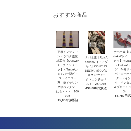
おすすめ商品
平原インディア
ナバホ族【Ra
ン・ラコタ族伝
dakai/レイ
ナバホ族【Ray A
統工芸【Quillwor
カイ】＜Lizar
dakai/レイ・アダ
k・クイルワー
r Gekko/
カイ】CONCHO
ク】＜Turtle/カ
ゲ・ヤモリ
BELT/リポウズ＆
メ＞バー型ピア
パイニーオ
スタンプワー
ス・イエロー
ター・イン
ク・コンチョベ
系 ※イヤリン
イ ペンダ
ルト 25AU75
グやペンダント
＆ブローチ 1
498,000円(税込)
にも・・・ 100
34
025
54,780円(
15,800円(税込)