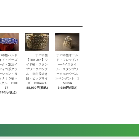
バホ族ハンド
ナバホ族
ナバホ族オール
イド・ビーズ
【Tillie Jon】ワ
ド・フレッドハ
ーク＜別注イ
イド幅・スタン
ーベイスタイ
ディゴ系グラ
プワークバング
ル・スタンプワ
ーション・Ｎ
ル ※内径大き
ーク≪カウベル
ＶＡＪＯ柄＞
目・ビッグサイ
≫ペンダント 1
ングル 120D
ズ 150au24
50s56
17
88,000円(税込)
9,680円(税込)
,930円(税込)