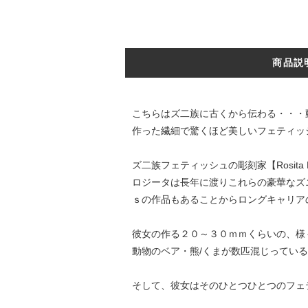
商品説
こちらはズ二族に古くから伝わる・・・
作った繊細で驚くほど美しいフェティッ
ズ二族フェティッシュの彫刻家【Rosita
ロジータは長年に渡りこれらの豪華なズ
ｓの作品もあることからロングキャリア
彼女の作る２０～３０ｍｍくらいの、様
動物のベア・熊/くまが数匹混じってい
そして、彼女はそのひとつひとつのフェ