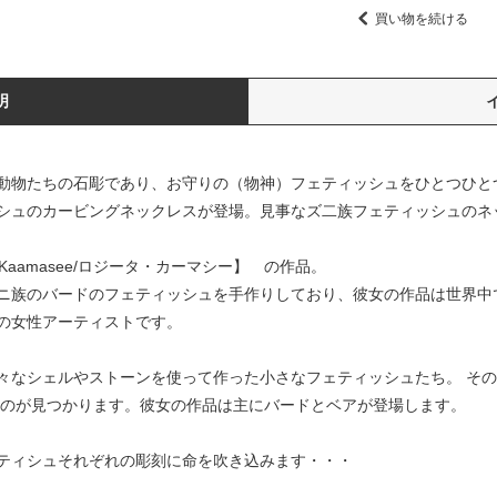
買い物を続ける
明
動物たちの石彫であり、お守りの（物神）フェティッシュをひとつひと
シュのカービングネックレスが登場。見事なズ二族フェティッシュのネ
 Kaamasee/ロジータ・カーマシー】 の作品。
ニ族のバードのフェティッシュを手作りしており、彼女の作品は世界中
の女性アーティストです。
々なシェルやストーンを使って作った小さなフェティッシュたち。 そ
るのが見つかります。彼女の作品は主にバードとベアが登場します。
ティシュそれぞれの彫刻に命を吹き込みます・・・