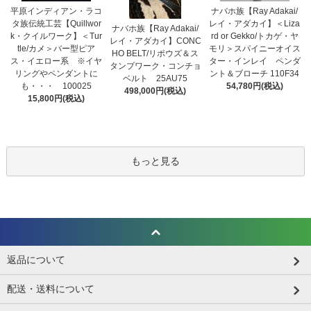
平原インディアン・ラコ
ナバホ族【Ray Adakai/
タ族伝統工芸【Quillwor
レイ・アダカイ】＜Liza
ナバホ族【Ray Adakai/
k・クイルワーク】＜Tur
rd or Gekko/トカゲ・ヤ
レイ・アダカイ】CONC
tle/カメ＞バー型ピア
モリ＞スパイニーオイス
HO BELT/リポウズ＆ス
ス・イエロー系 ※イヤ
ター・インレイ ペンダ
タンプワーク・コンチョ
リングやペンダントに
ント＆ブローチ 110F34
ベルト 25AU75
も・・・ 100025
54,780円(税込)
498,000円(税込)
15,800円(税込)
もっと見る
返品について
配送・送料について