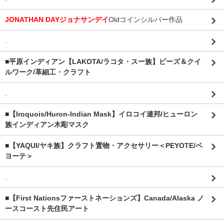
JONATHAN DAYジョナサンデイ
Oldコインシルバー作品
.
■平原インディアン【LAKOTA/ラコタ・スー族】ビーズ＆クイ
ルワーク/革細工・クラフト
.
■【Iroquois/Huron-Indian Mask】イロコイ連邦/ヒューロン
族インディアン木彫マスク
■【YAQUI/ヤキ族】クラフト置物・アクセサリー＜PEYOTE/ペ
ヨーテ＞
.
■【First Nationsファーストネーションズ】Canada/Alaska ノ
ースコースト先住民アート