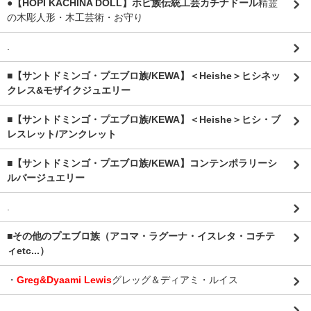
●【HOPI KACHINA DOLL】ホピ族伝統工芸カチナドール
精霊
の木彫人形・木工芸術・お守り
.
■【サントドミンゴ・プエブロ族/KEWA】＜Heishe＞ヒシネッ
クレス&モザイクジュエリー
■【サントドミンゴ・プエブロ族/KEWA】＜Heishe＞ヒシ・ブ
レスレット/アンクレット
■【サントドミンゴ・プエブロ族/KEWA】コンテンポラリーシ
ルバージュエリー
.
■その他のプエブロ族（アコマ・ラグーナ・イスレタ・コチテ
ィetc...）
・
Greg&Dyaami Lewis
グレッグ＆ディアミ・ルイス
.