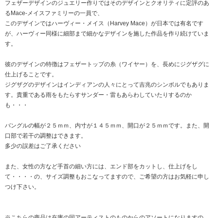
フェザーデザインのジュエリー作りではそのデザインとクオリティに定評のあ
るMace-メイスファミリーの一員で、
このデザインではハーヴィー・メイス（Harvey Mace）が日本では有名です
が、ハーヴィー同様に細部まで細かなデザインを施した作品を作り続けていま
す。
彼のデザインの特徴はフェザートップの糸（ワイヤー）を、長めにジグザグに
仕上げることです。
ジグザグのデザインはインディアンの人々にとって吉兆のシンボルでもありま
す。貴重である雨をもたらすサンダー・雷もあらわしていたりするのか
も・・・
バングルの幅が２５ｍｍ、内寸が１４５ｍｍ、開口が２５ｍｍです。また、開
口部で若干の調整はできます。
多少の誤差はご了承ください
また、女性の方など手首の細い方には、エンド部をカットし、仕上げをし
て・・・・の、サイズ調整もおこなってますので、ご希望の方はお気軽に申し
つけ下さい。
※こちらの商品は在庫の同アーティストのものからのアソートになりますの