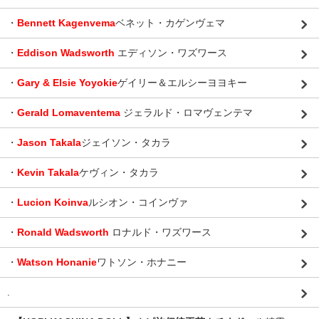
・
Bennett Kagenvema
ベネット・カゲンヴェマ
・
Eddison Wadsworth
エディソン・ワズワース
・
Gary & Elsie Yoyokie
ゲイリー＆エルシーヨヨキー
・
Gerald Lomaventema
ジェラルド・ロマヴェンテマ
・
Jason Takala
ジェイソン・タカラ
・
Kevin Takala
ケヴィン・タカラ
・
Lucion Koinva
ルシオン・コインヴァ
・
Ronald Wadsworth
ロナルド・ワズワース
・
Watson Honanie
ワトソン・ホナニー
.