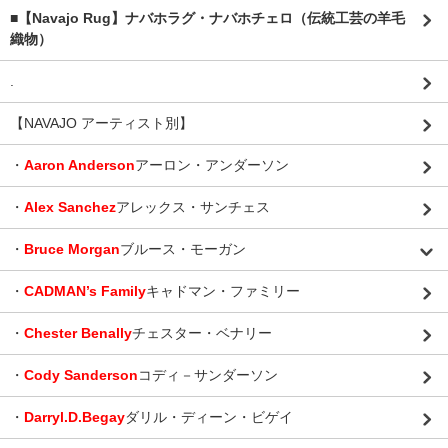
■【Navajo Rug】ナバホラグ・ナバホチェロ（伝統工芸の羊毛
織物）
.
【NAVAJO アーティスト別】
・
Aaron Anderson
アーロン・アンダーソン
・
Alex Sanchez
アレックス・サンチェス
・
Bruce Morgan
ブルース・モーガン
・
CADMAN’s Family
キャドマン・ファミリー
・
Chester Benally
チェスター・ベナリー
・
Cody Sanderson
コディ－サンダーソン
・
Darryl.D.Begay
ダリル・ディーン・ビゲイ