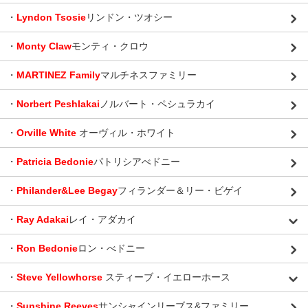
・
Lyndon Tsosie
リンドン・ツオシー
・
Monty Claw
モンティ・クロウ
・
MARTINEZ Family
マルチネスファミリー
・
Norbert Peshlakai
ノルバート・ペシュラカイ
・
Orville White
オーヴィル・ホワイト
・
Patricia Bedonie
パトリシアべドニー
・
Philander&Lee Begay
フィランダー＆リー・ビゲイ
・
Ray Adakai
レイ・アダカイ
・
Ron Bedonie
ロン・べドニー
・
Steve Yellowhorse
スティーブ・イエローホース
・
Sunshine Reeves
サンシャインリーブス&ファミリー