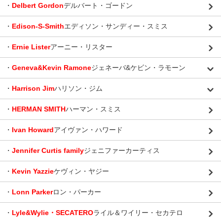
・
Delbert Gordon
デルバート・ゴードン
・
Edison-S-Smith
エディソン・サンディー・スミス
・
Ernie Lister
アーニー・リスター
・
Geneva&Kevin Ramone
ジェネーバ&ケビン・ラモーン
・
Harrison Jim
ハリソン・ジム
・
HERMAN SMITH
ハーマン・スミス
・
Ivan Howard
アイヴァン・ハワード
・
Jennifer Curtis family
ジェニファーカーティス
・
Kevin Yazzie
ケヴィン・ヤジー
・
Lonn Parker
ロン・パーカー
・
Lyle&Wylie・SECATERO
ライル＆ワイリー・セカテロ