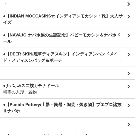
・
●【INDIAN MOCCASINS☆インディアンモカシン・靴】大人サ
イズ
●【NAVAJO ナバホ族の生誕記念】ベビーモカシン＆ナバホド
ール
●【DEER SKIN/鹿革ディアスキン】インディアンハンドメイ
ド・メディスンバッグ＆ポーチ
・
●ナバホ&ズニ族カチナドール
精霊の人形・置物
●【Pueblo Pottery/土器・陶器・陶芸・焼き物】プエブロ諸族
＆ナバホ
.