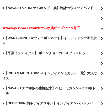
■【NAVAJO＆ZUNI ナバホ＆ズ二族】時計のウォッチバンド
.
★Navajo Beads work★ナバホ族ビーズワーク細工
●【WAR BONNET★ウォーボンネット】
インディアンの羽根飾
り
●【平原インディアン】 ボーンチョーカー＆ブレスレット
・
●【INDIAN MOCCASINS☆インディアンモカシン・靴】大人サ
イズ
●【NAVAJO ナバホ族の生誕記念】ベビーモカシン＆ナバホド
ール
●【DEER SKIN/鹿革ディアスキン】インディアンハンドメイ