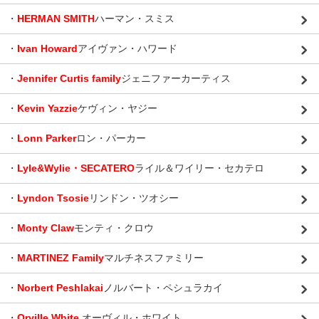
・
HERMAN SMITH
ハーマン・スミス
・
Ivan Howard
アイヴァン・ハワード
・
Jennifer Curtis family
ジェニファーカーティス
・
Kevin Yazzie
ケヴィン・ヤジー
・
Lonn Parker
ロン・パーカー
・
Lyle&Wylie・SECATERO
ライル＆ワイリー・セカテロ
・
Lyndon Tsosie
リンドン・ツオシー
・
Monty Claw
モンティ・クロウ
・
MARTINEZ Family
マルチネスファミリー
・
Norbert Peshlakai
ノルバート・ペシュラカイ
・
Orville White
オーヴィル・ホワイト