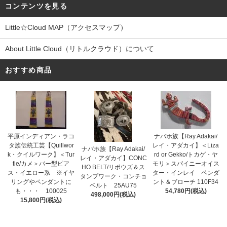
コンテンツを見る
Little☆Cloud MAP（アクセスマップ）
About Little Cloud（リトルクラウド）について
おすすめ商品
平原インディアン・ラコ
ナバホ族【Ray Adakai/
タ族伝統工芸【Quillwor
レイ・アダカイ】＜Liza
ナバホ族【Ray Adakai/
k・クイルワーク】＜Tur
rd or Gekko/トカゲ・ヤ
レイ・アダカイ】CONC
tle/カメ＞バー型ピア
モリ＞スパイニーオイス
HO BELT/リポウズ＆ス
ス・イエロー系 ※イヤ
ター・インレイ ペンダ
タンプワーク・コンチョ
リングやペンダントに
ント＆ブローチ 110F34
ベルト 25AU75
も・・・ 100025
54,780円(税込)
498,000円(税込)
15,800円(税込)