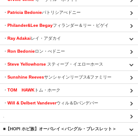
・
Patricia Bedonie
パトリシアべドニー
・
Philander&Lee Begay
フィランダー＆リー・ビゲイ
・
Ray Adakai
レイ・アダカイ
・
Ron Bedonie
ロン・べドニー
・
Steve Yellowhorse
スティーブ・イエローホース
・
Sunshine Reeves
サンシャインリーブス&ファミリー
・
TOM HAWK
トム・ホーク
・
Will & Delbert Vandever
ウィル＆Dバンデバー
.
■【HOPI ホピ族】オーバレイ＜バングル・ブレスレット＞