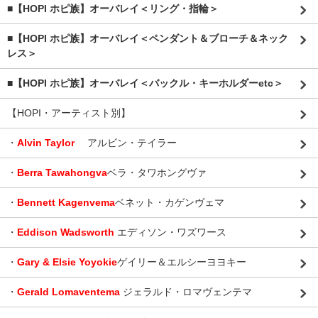
■【HOPI ホピ族】オーバレイ＜リング・指輪＞
■【HOPI ホピ族】オーバレイ＜ペンダント＆ブローチ＆ネック
レス＞
■【HOPI ホピ族】オーバレイ＜バックル・キーホルダーetc＞
【HOPI・アーティスト別】
・
Alvin Taylor
アルビン・テイラー
・
Berra Tawahongva
ベラ・タワホングヴァ
・
Bennett Kagenvema
ベネット・カゲンヴェマ
・
Eddison Wadsworth
エディソン・ワズワース
・
Gary & Elsie Yoyokie
ゲイリー＆エルシーヨヨキー
・
Gerald Lomaventema
ジェラルド・ロマヴェンテマ