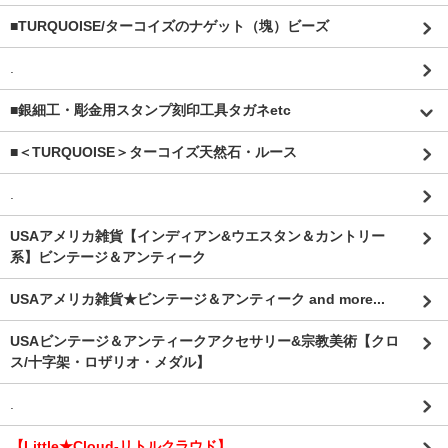
■TURQUOISE/ターコイズのナゲット（塊）ビーズ
.
■銀細工・彫金用スタンプ刻印工具タガネetc
■＜TURQUOISE＞ターコイズ天然石・ルース
.
USAアメリカ雑貨【インディアン&ウエスタン＆カントリー
系】ビンテージ＆アンティーク
USAアメリカ雑貨★ビンテージ＆アンティーク and more...
USAビンテージ＆アンティークアクセサリー&宗教美術【クロ
ス/十字架・ロザリオ・メダル】
.
【Little★Cloud-リトルクラウド】