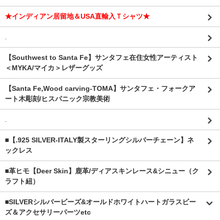
★インディアン居留地＆USA直輸入Ｔシャツ★
.
【Southwest to Santa Fe】サンタフェ在住女性アーティスト
＜MYKA/マイカ＞レザーグッズ
【Santa Fe,Wood carving-TOMA】サンタフェ・フォークア
ート木彫刻/ヒスパニック宗教美術
.
■【.925 SILVER-ITALY製スターリングシルバーチェーン】ネ
ックレス
■革ヒモ【Deer Skin】鹿革/ディアスキンレース&シニュー（ク
ラフト紐）
■SILVERシルバービーズ&オールドホワイトハートガラスビー
ズ＆アクセサリーパーツetc