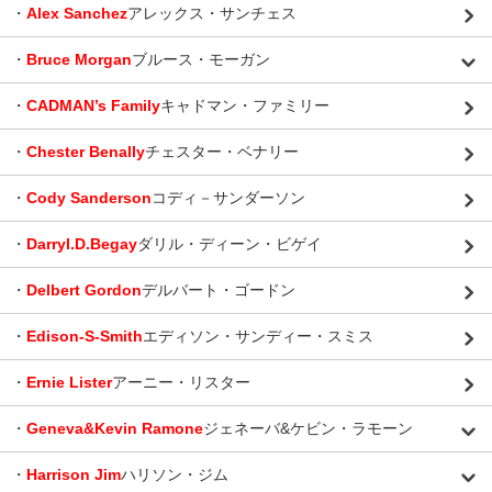
・
Alex Sanchez
アレックス・サンチェス
・
Bruce Morgan
ブルース・モーガン
・
CADMAN’s Family
キャドマン・ファミリー
・
Chester Benally
チェスター・ベナリー
・
Cody Sanderson
コディ－サンダーソン
・
Darryl.D.Begay
ダリル・ディーン・ビゲイ
・
Delbert Gordon
デルバート・ゴードン
・
Edison-S-Smith
エディソン・サンディー・スミス
・
Ernie Lister
アーニー・リスター
・
Geneva&Kevin Ramone
ジェネーバ&ケビン・ラモーン
・
Harrison Jim
ハリソン・ジム