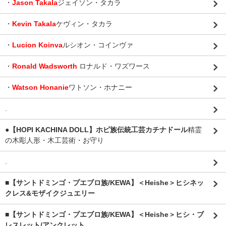
・
Jason Takala
ジェイソン・タカラ
・
Kevin Takala
ケヴィン・タカラ
・
Lucion Koinva
ルシオン・コインヴァ
・
Ronald Wadsworth
ロナルド・ワズワース
・
Watson Honanie
ワトソン・ホナニー
.
●【HOPI KACHINA DOLL】ホピ族伝統工芸カチナドール
精霊
の木彫人形・木工芸術・お守り
.
■【サントドミンゴ・プエブロ族/KEWA】＜Heishe＞ヒシネッ
クレス&モザイクジュエリー
■【サントドミンゴ・プエブロ族/KEWA】＜Heishe＞ヒシ・ブ
レスレット/アンクレット