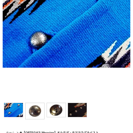
ホーム
>
★【ORTEGA’S Weaving】オルテガ・チマヨラグ＆ベスト