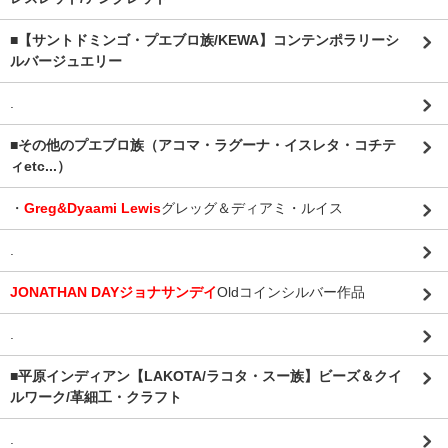
■【サントドミンゴ・プエブロ族/KEWA】コンテンポラリーシ
ルバージュエリー
.
■その他のプエブロ族（アコマ・ラグーナ・イスレタ・コチテ
ィetc...）
・
Greg&Dyaami Lewis
グレッグ＆ディアミ・ルイス
.
JONATHAN DAYジョナサンデイ
Oldコインシルバー作品
.
■平原インディアン【LAKOTA/ラコタ・スー族】ビーズ＆クイ
ルワーク/革細工・クラフト
.