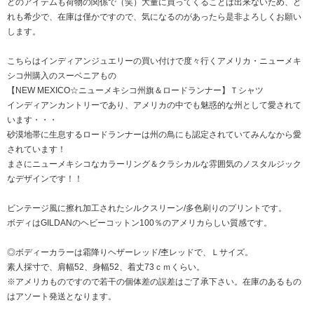
どのアイテムも荷物の関係で（笑）大量に買ってくることは出来ないため、ど
れも希少で、在庫は僅かですので、気になるのがあったら是非よろしくお願い
します。
こちらはインディアンジュエリーの買い付けで度々行くアメリカ・ニューメキ
シコ州購入のスーベニアもの
【NEW MEXICO☆ニューメキシコ州旗＆ロードランナー】Ｔシャツ
インディアンカントリーであり、アメリカの中でも魅惑的な州として愛されて
います・・・
砂漠地帯に生息するロードランナーは州の鳥にも認定されていてみんなから愛
されています！
まさにニューメキシコなカラーリング＆クラシカルな雰囲気のノスタルジック
なデザインです！！
ビンテージ風に擦れ加工されたシルクスリーン/多色刷りのプリントです。
ボディはGILDANのヘビーコットン100％のアメリカらしい質感です。
◎ボディーカラーは霜降りヘザーレッド/杢レッドで、Ｌサイズ。
素人採寸で、肩幅52、身幅52、着丈73ｃｍくらい。
※アメリカものですので若干の個体差の誤差はご了承下さい。在庫のあるもの
はアソート発送となります。