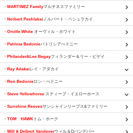
・
MARTINEZ Family
マルチネスファミリー
・
Norbert Peshlakai
ノルバート・ペシュラカイ
・
Orville White
オーヴィル・ホワイト
・
Patricia Bedonie
パトリシアべドニー
・
Philander&Lee Begay
フィランダー＆リー・ビゲイ
・
Ray Adakai
レイ・アダカイ
・
Ron Bedonie
ロン・べドニー
・
Steve Yellowhorse
スティーブ・イエローホース
・
Sunshine Reeves
サンシャインリーブス&ファミリー
・
TOM HAWK
トム・ホーク
・
Will & Delbert Vandever
ウィル＆Dバンデバー