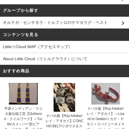
グループから探す
オルテガ・センチネラ・トルフィロのチマヨラグ・ベスト
コンテンツを見る
Little☆Cloud MAP（アクセスマップ）
About Little Cloud（リトルクラウド）について
おすすめ商品
平原インディアン・ラコ
ナバホ族【Ray Adakai/
タ族伝統工芸【Quillwor
レイ・アダカイ】＜Liza
ナバホ族【Ray Adakai/
k・クイルワーク】＜Tur
rd or Gekko/トカゲ・ヤ
レイ・アダカイ】CONC
tle/カメ＞バー型ピア
モリ＞スパイニーオイス
HO BELT/リポウズ＆ス