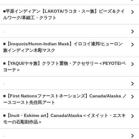
■平原インディアン【LAKOTA/ラコタ・スー族】ビーズ＆クイ
ルワーク/革細工・クラフト
.
■【Iroquois/Huron-Indian Mask】イロコイ連邦/ヒューロン
族インディアン木彫マスク
■【YAQUI/ヤキ族】クラフト置物・アクセサリー＜PEYOTE/ペ
ヨーテ＞
.
■【First Nationsファーストネーションズ】Canada/Alaska ノ
ースコースト先住民アート
■【Inuit・Eskimo art】Canada/Alaska＜イヌイット・エスキ
モーの石彫刻作品＞
.