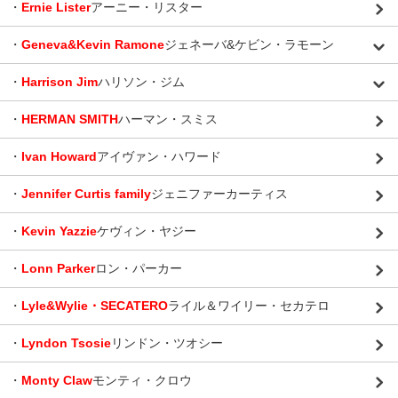
・
Ernie Lister
アーニー・リスター
・
Geneva&Kevin Ramone
ジェネーバ&ケビン・ラモーン
・
Harrison Jim
ハリソン・ジム
・
HERMAN SMITH
ハーマン・スミス
・
Ivan Howard
アイヴァン・ハワード
・
Jennifer Curtis family
ジェニファーカーティス
・
Kevin Yazzie
ケヴィン・ヤジー
・
Lonn Parker
ロン・パーカー
・
Lyle&Wylie・SECATERO
ライル＆ワイリー・セカテロ
・
Lyndon Tsosie
リンドン・ツオシー
・
Monty Claw
モンティ・クロウ