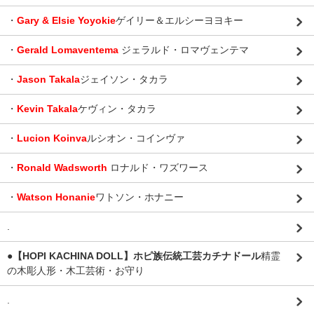
・
Gary & Elsie Yoyokie
ゲイリー＆エルシーヨヨキー
・
Gerald Lomaventema
ジェラルド・ロマヴェンテマ
・
Jason Takala
ジェイソン・タカラ
・
Kevin Takala
ケヴィン・タカラ
・
Lucion Koinva
ルシオン・コインヴァ
・
Ronald Wadsworth
ロナルド・ワズワース
・
Watson Honanie
ワトソン・ホナニー
.
●【HOPI KACHINA DOLL】ホピ族伝統工芸カチナドール
精霊
の木彫人形・木工芸術・お守り
.