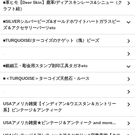
■革ヒモ【Deer Skin】鹿革/ディアスキンレース&シニュー（ク
ラフト紐）
■SILVERシルバービーズ&オールドホワイトハートガラスビー
ズ＆アクセサリーパーツetc
■TURQUOISE/ターコイズのナゲット（塊）ビーズ
.
■銀細工・彫金用スタンプ刻印工具タガネetc
■＜TURQUOISE＞ターコイズ天然石・ルース
.
USAアメリカ雑貨【インディアン&ウエスタン＆カントリー
系】ビンテージ＆アンティーク
USAアメリカ雑貨★ビンテージ＆アンティーク and more...