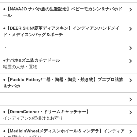
●【NAVAJO ナバホ族の生誕記念】ベビーモカシン＆ナバホド
ール
●【DEER SKIN/鹿革ディアスキン】インディアンハンドメイ
ド・メディスンバッグ＆ポーチ
・
●ナバホ&ズニ族カチナドール
精霊の人形・置物
●【Pueblo Pottery/土器・陶器・陶芸・焼き物】プエブロ諸族
＆ナバホ
.
●【DreamCatcher・ドリームキャッチャー】
インディアンの壁掛け＆お守り
●【MedicinWheelメディスンホイール＆マンデラ】
インディア