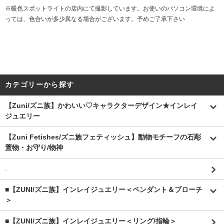
※暖色スポットライトの店内にて撮影しています。お使いのパソコン環境によ
っては、色合いが多少異なる場合がございます。予めご了承下さい
カテゴリーから探す
【Zuni/ズニ族】かわいい♡キャラクターデザイン★インレイ
ジュエリー
【Zuni Fetishes/ズニ族フェティッシュ】動物モチーフの石彫
置物・お守り/物神
.
■【ZUNI/ズニ族】インレイジュエリー＜ペンダント＆ブローチ
＞
■【ZUNI/ズニ族】インレイジュエリー＜リング/指輪＞