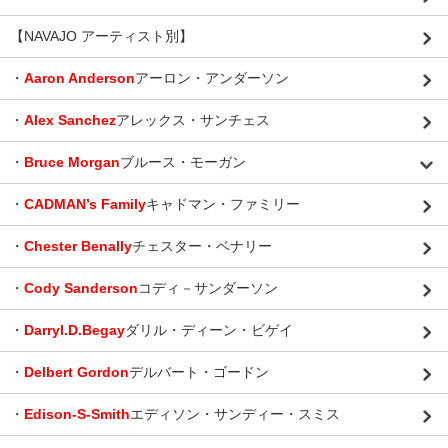
【NAVAJO アーティスト別】
・
Aaron Anderson
アーロン・アンダーソン
・
Alex Sanchez
アレックス・サンチェス
・
Bruce Morgan
ブルース・モーガン
・
CADMAN’s Family
キャドマン・ファミリー
・
Chester Benally
チェスター・ベナリー
・
Cody Sanderson
コディ－サンダーソン
・
Darryl.D.Begay
ダリル・ディーン・ビゲイ
・
Delbert Gordon
デルバート・ゴードン
・
Edison-S-Smith
エディソン・サンディー・スミス