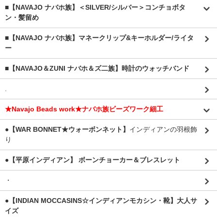
■【NAVAJO ナバホ族】＜SILVER/シルバー＞コンチョボタ
ン・髪留め
■【NAVAJO ナバホ族】マネークリップ&キーホルダー/ライタ
ー
■【NAVAJO＆ZUNI ナバホ＆ズ二族】時計のウォッチバンド
.
★Navajo Beads work★ナバホ族ビーズワーク細工
●【WAR BONNET★ウォーボンネット】
インディアンの羽根飾
り
●【平原インディアン】 ボーンチョーカー＆ブレスレット
・
●【INDIAN MOCCASINS☆インディアンモカシン・靴】大人サ
イズ