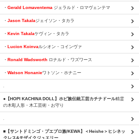
・
Gerald Lomaventema
ジェラルド・ロマヴェンテマ
・
Jason Takala
ジェイソン・タカラ
・
Kevin Takala
ケヴィン・タカラ
・
Lucion Koinva
ルシオン・コインヴァ
・
Ronald Wadsworth
ロナルド・ワズワース
・
Watson Honanie
ワトソン・ホナニー
.
●【HOPI KACHINA DOLL】ホピ族伝統工芸カチナドール
精霊
の木彫人形・木工芸術・お守り
.
■【サントドミンゴ・プエブロ族/KEWA】＜Heishe＞ヒシネッ
クレス&モザイクジュエリー