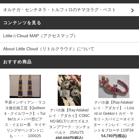
オルテガ・センチネラ・トルフィロのチマヨラグ・ベスト
コンテンツを見る
Little☆Cloud MAP（アクセスマップ）
About Little Cloud（リトルクラウド）について
おすすめ商品
平原インディアン・ラコ
ナバホ族【Ray Adakai/
タ族伝統工芸【Quillwor
レイ・アダカイ】＜Liza
ナバホ族【Ray Adakai/
k・クイルワーク】＜Tur
rd or Gekko/トカゲ・ヤ
レイ・アダカイ】CONC
tle/カメ＞バー型ピア
モリ＞スパイニーオイス
HO BELT/リポウズ＆ス
ス・イエロー系 ※イヤ
ター・インレイ ペンダ
タンプワーク・コンチョ
リングやペンダントに
ント＆ブローチ 110F34
ベルト 25AU75
も・・・ 100025
54,780円(税込)
498,000円(税込)