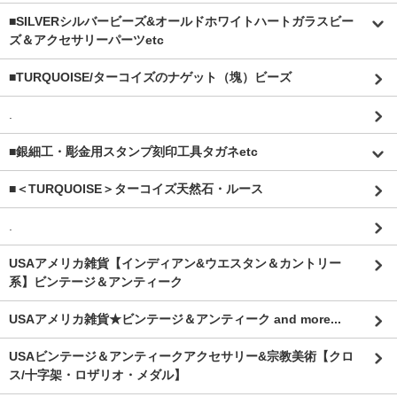
■SILVERシルバービーズ&オールドホワイトハートガラスビー
ズ＆アクセサリーパーツetc
■TURQUOISE/ターコイズのナゲット（塊）ビーズ
.
■銀細工・彫金用スタンプ刻印工具タガネetc
■＜TURQUOISE＞ターコイズ天然石・ルース
.
USAアメリカ雑貨【インディアン&ウエスタン＆カントリー
系】ビンテージ＆アンティーク
USAアメリカ雑貨★ビンテージ＆アンティーク and more...
USAビンテージ＆アンティークアクセサリー&宗教美術【クロ
ス/十字架・ロザリオ・メダル】