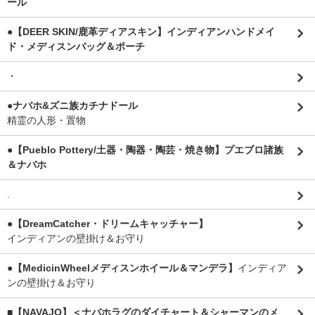
ール
●【DEER SKIN/鹿革ディアスキン】インディアンハンドメイ
ド・メディスンバッグ＆ポーチ
・
●ナバホ&ズニ族カチナドール
精霊の人形・置物
●【Pueblo Pottery/土器・陶器・陶芸・焼き物】プエブロ諸族
＆ナバホ
.
●【DreamCatcher・ドリームキャッチャー】
インディアンの壁掛け＆お守り
●【MedicinWheelメディスンホイール＆マンデラ】
インディア
ンの壁掛け＆お守り
■【NAVAJO】＜ナバホラグのダイチャート＆シャーマンのメ