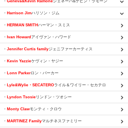
・
Geneva&Kevin Ramone
ジェネーバ&ケビン・ラモーン
・
Harrison Jim
ハリソン・ジム
・
HERMAN SMITH
ハーマン・スミス
・
Ivan Howard
アイヴァン・ハワード
・
Jennifer Curtis family
ジェニファーカーティス
・
Kevin Yazzie
ケヴィン・ヤジー
・
Lonn Parker
ロン・パーカー
・
Lyle&Wylie・SECATERO
ライル＆ワイリー・セカテロ
・
Lyndon Tsosie
リンドン・ツオシー
・
Monty Claw
モンティ・クロウ
・
MARTINEZ Family
マルチネスファミリー