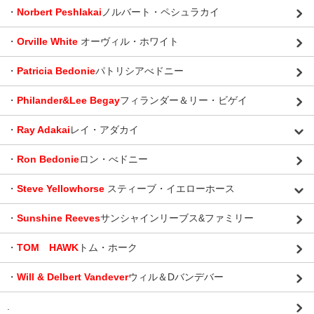
・
Norbert Peshlakai
ノルバート・ペシュラカイ
・
Orville White
オーヴィル・ホワイト
・
Patricia Bedonie
パトリシアべドニー
・
Philander&Lee Begay
フィランダー＆リー・ビゲイ
・
Ray Adakai
レイ・アダカイ
・
Ron Bedonie
ロン・べドニー
・
Steve Yellowhorse
スティーブ・イエローホース
・
Sunshine Reeves
サンシャインリーブス&ファミリー
・
TOM HAWK
トム・ホーク
・
Will & Delbert Vandever
ウィル＆Dバンデバー
.