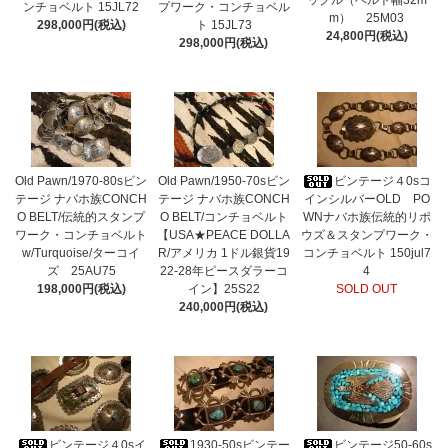
ックル（ベルト幅32m
ンチョベルト 15JL72
プワーク・コンチョベル
m） 25M03
298,000円(税込)
ト 15JL73
24,800円(税込)
298,000円(税込)
Old Pawn/1970-80sビン
Old Pawn/1950-70sビン
ビンテージ４0sコ
テージ ナバホ族CONCH
テージ ナバホ族CONCH
インシルバーOLD PO
O BELT/伝統的スタンプ
O BELT/コンチョベルト
WNナバホ族伝統的リポ
ワーク・コンチョベルト
【USA★PEACE DOLLA
ウズ＆スタンプワーク・
w/Turquoise/ターコイ
R/アメリカ 1ドル銀貨19
コンチョベルト 150jul7
ズ 25AU75
22-28年ピースダラーコ
4
198,000円(税込)
イン】25S22
SOLD OUT
240,000円(税込)
ビンテージ４0sイ
1930-50sビンテー
ビンテージ50-60s