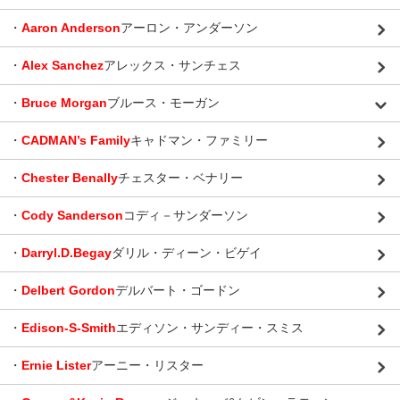
・
Aaron Anderson
アーロン・アンダーソン
・
Alex Sanchez
アレックス・サンチェス
・
Bruce Morgan
ブルース・モーガン
・
CADMAN’s Family
キャドマン・ファミリー
・
Chester Benally
チェスター・ベナリー
・
Cody Sanderson
コディ－サンダーソン
・
Darryl.D.Begay
ダリル・ディーン・ビゲイ
・
Delbert Gordon
デルバート・ゴードン
・
Edison-S-Smith
エディソン・サンディー・スミス
・
Ernie Lister
アーニー・リスター