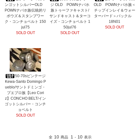
ンゴットシルバーOLD
ジ OLD POWNナバホ
OLD POWNナバホ族＜
POWNナバホ族伝統的リ
族トゥーファキャスト/
チップインレイ＆ウォー
ポウズ＆スタンプワー
サンドキャスト＆ターコ
ターバード＞バックル
ク・コンチョベルト 150
イズ・コンチョベルト 1
18N01
jul75
50jul76
SOLD OUT
SOLD OUT
SOLD OUT
50-70sビンテージ
Kewa-Santo Domingo P
ueblo/サントドミンゴ・
プエブロ族【Leo Cori
z】CONCHO BELT/イン
ゴットシルバー・コンチ
ョベルト
SOLD OUT
10
1
10
全
商品
-
表示