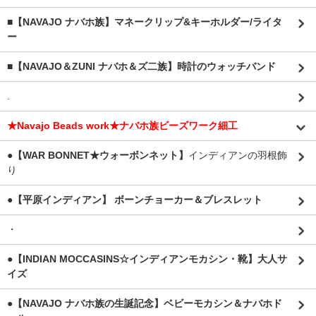
■【NAVAJO ナバホ族】マネークリップ&キーホルダー/ライタ
ー
■【NAVAJO＆ZUNI ナバホ＆ズ二族】時計のウォッチバンド
.
★Navajo Beads work★ナバホ族ビーズワーク細工
●【WAR BONNET★ウォーボンネット】
インディアンの羽根飾
り
●【平原インディアン】 ボーンチョーカー＆ブレスレット
・
●【INDIAN MOCCASINS☆インディアンモカシン・靴】大人サ
イズ
●【NAVAJO ナバホ族の生誕記念】ベビーモカシン＆ナバホド