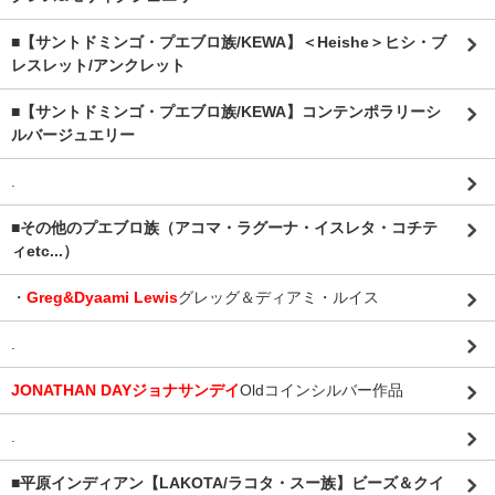
■【サントドミンゴ・プエブロ族/KEWA】＜Heishe＞ヒシ・ブ
レスレット/アンクレット
■【サントドミンゴ・プエブロ族/KEWA】コンテンポラリーシ
ルバージュエリー
.
■その他のプエブロ族（アコマ・ラグーナ・イスレタ・コチテ
ィetc...）
・
Greg&Dyaami Lewis
グレッグ＆ディアミ・ルイス
.
JONATHAN DAYジョナサンデイ
Oldコインシルバー作品
.
■平原インディアン【LAKOTA/ラコタ・スー族】ビーズ＆クイ