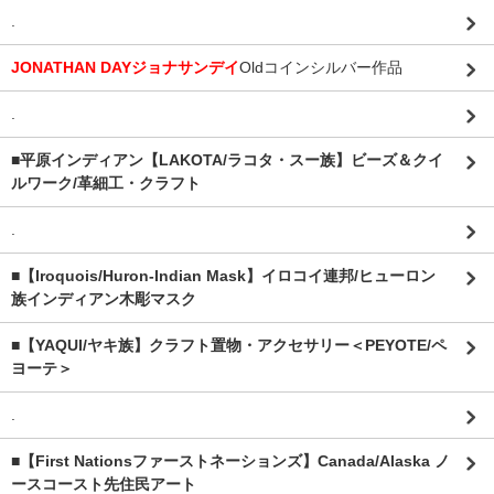
.
JONATHAN DAYジョナサンデイ
Oldコインシルバー作品
.
■平原インディアン【LAKOTA/ラコタ・スー族】ビーズ＆クイ
ルワーク/革細工・クラフト
.
■【Iroquois/Huron-Indian Mask】イロコイ連邦/ヒューロン
族インディアン木彫マスク
■【YAQUI/ヤキ族】クラフト置物・アクセサリー＜PEYOTE/ペ
ヨーテ＞
.
■【First Nationsファーストネーションズ】Canada/Alaska ノ
ースコースト先住民アート