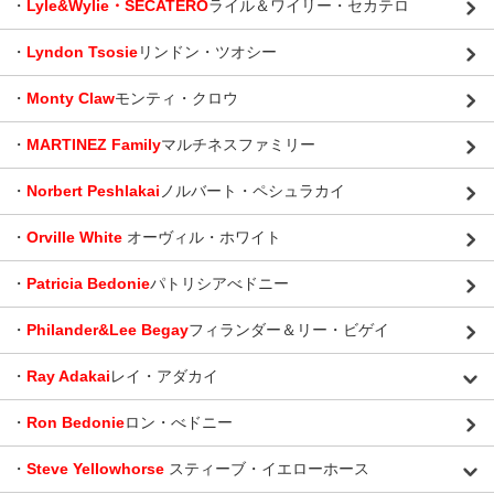
・
Lyle&Wylie・SECATERO
ライル＆ワイリー・セカテロ
・
Lyndon Tsosie
リンドン・ツオシー
・
Monty Claw
モンティ・クロウ
・
MARTINEZ Family
マルチネスファミリー
・
Norbert Peshlakai
ノルバート・ペシュラカイ
・
Orville White
オーヴィル・ホワイト
・
Patricia Bedonie
パトリシアべドニー
・
Philander&Lee Begay
フィランダー＆リー・ビゲイ
・
Ray Adakai
レイ・アダカイ
・
Ron Bedonie
ロン・べドニー
・
Steve Yellowhorse
スティーブ・イエローホース