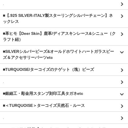
.
■【.925 SILVER-ITALY製スターリングシルバーチェーン】ネ
ックレス
■革ヒモ【Deer Skin】鹿革/ディアスキンレース&シニュー（ク
ラフト紐）
■SILVERシルバービーズ&オールドホワイトハートガラスビー
ズ＆アクセサリーパーツetc
■TURQUOISE/ターコイズのナゲット（塊）ビーズ
.
■銀細工・彫金用スタンプ刻印工具タガネetc
■＜TURQUOISE＞ターコイズ天然石・ルース
.