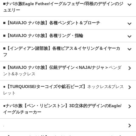
■
ナバホ族Eagle Fether/イーグルフェザー/羽根のデザインのジ
ュエリー
■【NAVAJO ナバホ族】各種ペンダント＆ブローチ
■【NAVAJO ナバホ族】各種リング・指輪
■【インディアン諸部族】各種ピアス＆イヤリング＆イヤーカ
フ
■【NAVAJO ナバホ族】伝統デザイン＜NAJA/ナジャ＞
ペンダ
ント&ネックレス
●【TURQUOISE/ターコイズや鉱石ビーズ】
ネックレス&ブレス
レット
●ナバホ族【ベン・リビンストン】3D立体的デザインのEagle/
イーグルチョーカー
.