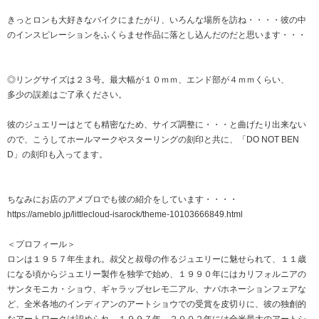
きっとロンも大好きなバイクにまたがり、いろんな場所を訪ね・・・・彼の中
のインスピレーションをふくらませ作品に落とし込んだのだと思います・・・
◎リングサイズは２３号。最大幅が１０ｍｍ、エンド部が４ｍｍくらい、
多少の誤差はご了承ください。
彼のジュエリーはとても精密なため、サイズ調整に・・・と曲げたり出来ない
ので、こうしてホールマークやスターリングの刻印と共に、「DO NOT BEN
D」の刻印も入ってます。
ちなみにお店のアメブロでも彼の紹介をしています・・・・
https://ameblo.jp/littlecloud-isarock/theme-10103666849.html
＜プロフィール＞
ロンは１９５７年生まれ。叔父と叔母の作るジュエリーに魅せられて、１１歳
になる頃からジュエリー製作を独学で始め、１９９０年にはカリフォルニアの
サンタモニカ・ショウ、ギャラップセレモ二アル、ナバホネーションフェアな
ど、全米各地のインディアンのアートショウでの受賞を皮切りに、彼の独創的
なアートワークは認められ、１９９７年、２００２年には全米最大のアートシ