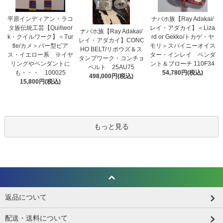
平原インディアン・ラコ
ナバホ族【Ray Adakai/
タ族伝統工芸【Quillwor
レイ・アダカイ】＜Liza
ナバホ族【Ray Adakai/
k・クイルワーク】＜Tur
rd or Gekko/トカゲ・ヤ
レイ・アダカイ】CONC
tle/カメ＞バー型ピア
モリ＞スパイニーオイス
HO BELT/リポウズ＆ス
ス・イエロー系 ※イヤ
ター・インレイ ペンダ
タンプワーク・コンチョ
リングやペンダントに
ント＆ブローチ 110F34
ベルト 25AU75
も・・・ 100025
54,780円(税込)
498,000円(税込)
15,800円(税込)
もっと見る
返品について
配送・送料について