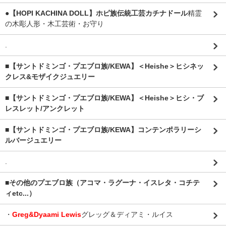
●【HOPI KACHINA DOLL】ホピ族伝統工芸カチナドール
精霊
の木彫人形・木工芸術・お守り
.
■【サントドミンゴ・プエブロ族/KEWA】＜Heishe＞ヒシネッ
クレス&モザイクジュエリー
■【サントドミンゴ・プエブロ族/KEWA】＜Heishe＞ヒシ・ブ
レスレット/アンクレット
■【サントドミンゴ・プエブロ族/KEWA】コンテンポラリーシ
ルバージュエリー
.
■その他のプエブロ族（アコマ・ラグーナ・イスレタ・コチテ
ィetc...）
・
Greg&Dyaami Lewis
グレッグ＆ディアミ・ルイス