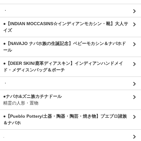
・
●【INDIAN MOCCASINS☆インディアンモカシン・靴】大人サ
イズ
●【NAVAJO ナバホ族の生誕記念】ベビーモカシン＆ナバホド
ール
●【DEER SKIN/鹿革ディアスキン】インディアンハンドメイ
ド・メディスンバッグ＆ポーチ
・
●ナバホ&ズニ族カチナドール
精霊の人形・置物
●【Pueblo Pottery/土器・陶器・陶芸・焼き物】プエブロ諸族
＆ナバホ
.