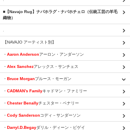
■【Navajo Rug】ナバホラグ・ナバホチェロ（伝統工芸の羊毛
織物）
.
【NAVAJO アーティスト別】
・
Aaron Anderson
アーロン・アンダーソン
・
Alex Sanchez
アレックス・サンチェス
・
Bruce Morgan
ブルース・モーガン
・
CADMAN’s Family
キャドマン・ファミリー
・
Chester Benally
チェスター・ベナリー
・
Cody Sanderson
コディ－サンダーソン
・
Darryl.D.Begay
ダリル・ディーン・ビゲイ