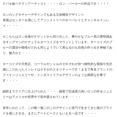
ナバホ族ベテランアーティスト・・・・ロン・パーカーの作品です！！！！
ロンのシグネチャーデザインでもある立体構造デザイン☆
表面はセンターを境にしてアシンメトリーのオーバレイとチャンネルインレ
イ・・・・
※こちらはロン自身がナゲットから切り出した、爽やかなブルー系の透明感あ
るキングマンのナチュラルターコイズをマウントしています。ターコイズのブ
ルーの濃淡や模様がどれも同じようでいて異なるのも自然の作り出す神秘であ
り、魅力かと・・・
ターコイズや天然石、コーラルやシェルのそれぞれが持つ個性的な模様や光沢
感にこだわったインレイはさすがのクオリティーです！まるで有名ブランドの
ファインジュエリーや、インダストリアルデザインのような精密な仕事で
す・・・・
細部までクリアに仕上げられた・・・・緻密で完成度の高いロンの作るジュエ
リーはアメリカや世界中で長年愛されています・・・・
長年にわたって、この唯一無二のこのデザインと技巧で生きてきた彼のプライ
ドを感じさせる、まさにアートピースともいえる一品です・・・・