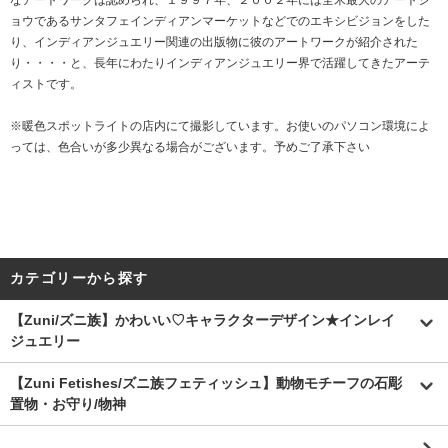
ョウであるサンタフェインディアンマーケットなどでのエキシビジョンをした
り、インディアンジュエリー関連の出版物に彼のアートワークが紹介された
り・・・・と、長年にわたりインディアンジュエリー界で活躍してきたアーテ
ィストです。
※暖色スポットライトの店内にて撮影しています。お使いのパソコン環境によ
っては、色合いが多少異なる場合がございます。予めご了承下さい
カテゴリーから探す
【Zuni/ズニ族】かわいい♡キャラクターデザイン★インレイ
ジュエリー
【Zuni Fetishes/ズニ族フェティッシュ】動物モチーフの石彫
置物・お守り/物神
.