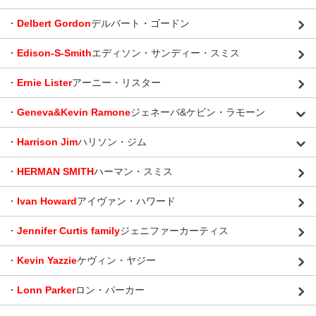
・
Delbert Gordon
デルバート・ゴードン
・
Edison-S-Smith
エディソン・サンディー・スミス
・
Ernie Lister
アーニー・リスター
・
Geneva&Kevin Ramone
ジェネーバ&ケビン・ラモーン
・
Harrison Jim
ハリソン・ジム
・
HERMAN SMITH
ハーマン・スミス
・
Ivan Howard
アイヴァン・ハワード
・
Jennifer Curtis family
ジェニファーカーティス
・
Kevin Yazzie
ケヴィン・ヤジー
・
Lonn Parker
ロン・パーカー