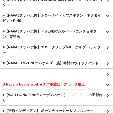
クル
■【NAVAJO ナバホ族】ボロータイ・カフスボタン・ネクタイ
ピン・PINS
■【NAVAJO ナバホ族】＜SILVER/シルバー＞コンチョボタ
ン・髪留め
■【NAVAJO ナバホ族】マネークリップ&キーホルダー/ライタ
ー
■【NAVAJO＆ZUNI ナバホ＆ズ二族】時計のウォッチバンド
.
★Navajo Beads work★ナバホ族ビーズワーク細工
●【WAR BONNET★ウォーボンネット】
インディアンの羽根飾
り
●【平原インディアン】 ボーンチョーカー＆ブレスレット