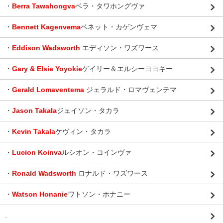
・
Berra Tawahongva
ベラ・タワホングヴァ
・
Bennett Kagenvema
ベネット・カゲンヴェマ
・
Eddison Wadsworth
エディソン・ワズワース
・
Gary & Elsie Yoyokie
ゲイリー＆エルシーヨヨキー
・
Gerald Lomaventema
ジェラルド・ロマヴェンテマ
・
Jason Takala
ジェイソン・タカラ
・
Kevin Takala
ケヴィン・タカラ
・
Lucion Koinva
ルシオン・コインヴァ
・
Ronald Wadsworth
ロナルド・ワズワース
・
Watson Honanie
ワトソン・ホナニー
.