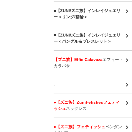
■【ZUNI/ズニ族】インレイジュエリ
ー＜リング/指輪＞
■【ZUNI/ズニ族】インレイジュエリ
ー＜バングル＆ブレスレット＞
【ズニ族】Effie Calavaza
エフィー・
カラバサ
.
●【ズニ族】ZuniFetishesフェティ
ッシュ
ネックレス
●【ズニ族】フェティッシュ
ペンダン