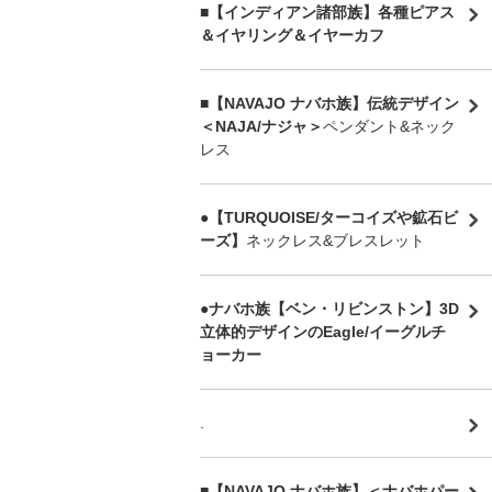
■【インディアン諸部族】各種ピアス
＆イヤリング＆イヤーカフ
■【NAVAJO ナバホ族】伝統デザイン
＜NAJA/ナジャ＞
ペンダント&ネック
レス
●【TURQUOISE/ターコイズや鉱石ビ
ーズ】
ネックレス&ブレスレット
●ナバホ族【ベン・リビンストン】3D
立体的デザインのEagle/イーグルチ
ョーカー
.
■【NAVAJO ナバホ族】＜ナバホパー