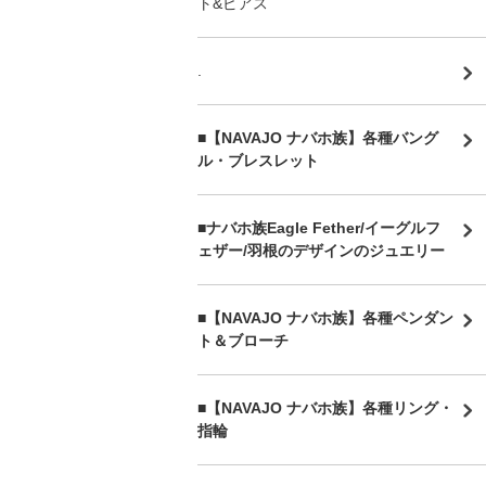
ト&ピアス
.
■【NAVAJO ナバホ族】各種バング
ル・ブレスレット
■
ナバホ族Eagle Fether/イーグルフ
ェザー/羽根のデザインのジュエリー
■【NAVAJO ナバホ族】各種ペンダン
ト＆ブローチ
■【NAVAJO ナバホ族】各種リング・
指輪