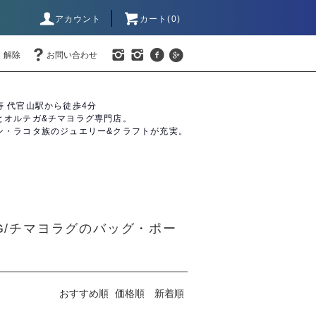
アカウント
カート(0)
・解除
お問い合わせ
寿 代官山駅から徒歩4分
とオルテガ&チマヨラグ専門店。
ン・ラコタ族のジュエリー&クラフトが充実。
RUG/チマヨラグのバッグ・ポー
おすすめ順
価格順
新着順