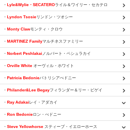
・
Lyle&Wylie・SECATERO
ライル＆ワイリー・セカテロ
・
Lyndon Tsosie
リンドン・ツオシー
・
Monty Claw
モンティ・クロウ
・
MARTINEZ Family
マルチネスファミリー
・
Norbert Peshlakai
ノルバート・ペシュラカイ
・
Orville White
オーヴィル・ホワイト
・
Patricia Bedonie
パトリシアべドニー
・
Philander&Lee Begay
フィランダー＆リー・ビゲイ
・
Ray Adakai
レイ・アダカイ
・
Ron Bedonie
ロン・べドニー
・
Steve Yellowhorse
スティーブ・イエローホース