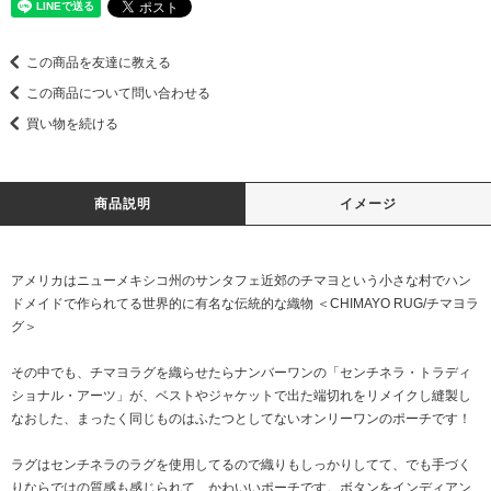
この商品を友達に教える
この商品について問い合わせる
買い物を続ける
商品説明
イメージ
アメリカはニューメキシコ州のサンタフェ近郊のチマヨという小さな村でハン
ドメイドで作られてる世界的に有名な伝統的な織物 ＜CHIMAYO RUG/チマヨラ
グ＞
その中でも、チマヨラグを織らせたらナンバーワンの「センチネラ・トラディ
ショナル・アーツ」が、ベストやジャケットで出た端切れをリメイクし縫製し
なおした、まったく同じものはふたつとしてないオンリーワンのポーチです！
ラグはセンチネラのラグを使用してるので織りもしっかりしてて、でも手づく
りならではの質感も感じられて、かわいいポーチです。ボタンをインディアン