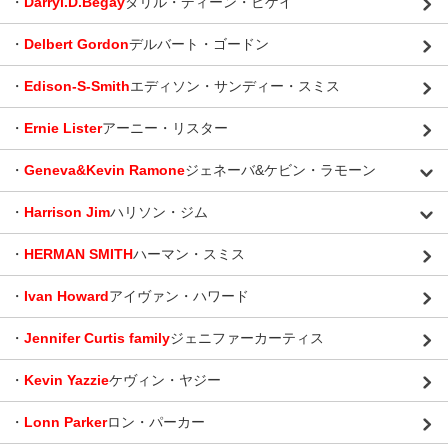
・
Darryl.D.Begay
ダリル・ディーン・ビゲイ
・
Delbert Gordon
デルバート・ゴードン
・
Edison-S-Smith
エディソン・サンディー・スミス
・
Ernie Lister
アーニー・リスター
・
Geneva&Kevin Ramone
ジェネーバ&ケビン・ラモーン
・
Harrison Jim
ハリソン・ジム
・
HERMAN SMITH
ハーマン・スミス
・
Ivan Howard
アイヴァン・ハワード
・
Jennifer Curtis family
ジェニファーカーティス
・
Kevin Yazzie
ケヴィン・ヤジー
・
Lonn Parker
ロン・パーカー