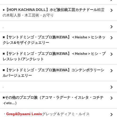
●【HOPI KACHINA DOLL】ホピ族伝統工芸カチナドール
精霊
の木彫人形・木工芸術・お守り
.
■【サントドミンゴ・プエブロ族/KEWA】＜Heishe＞ヒシネッ
クレス&モザイクジュエリー
■【サントドミンゴ・プエブロ族/KEWA】＜Heishe＞ヒシ・ブ
レスレット/アンクレット
■【サントドミンゴ・プエブロ族/KEWA】コンテンポラリーシ
ルバージュエリー
.
■その他のプエブロ族（アコマ・ラグーナ・イスレタ・コチテ
ィetc...）
・
Greg&Dyaami Lewis
グレッグ＆ディアミ・ルイス