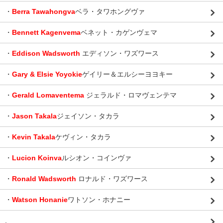
・
Berra Tawahongva
ベラ・タワホングヴァ
・
Bennett Kagenvema
ベネット・カゲンヴェマ
・
Eddison Wadsworth
エディソン・ワズワース
・
Gary & Elsie Yoyokie
ゲイリー＆エルシーヨヨキー
・
Gerald Lomaventema
ジェラルド・ロマヴェンテマ
・
Jason Takala
ジェイソン・タカラ
・
Kevin Takala
ケヴィン・タカラ
・
Lucion Koinva
ルシオン・コインヴァ
・
Ronald Wadsworth
ロナルド・ワズワース
・
Watson Honanie
ワトソン・ホナニー
.