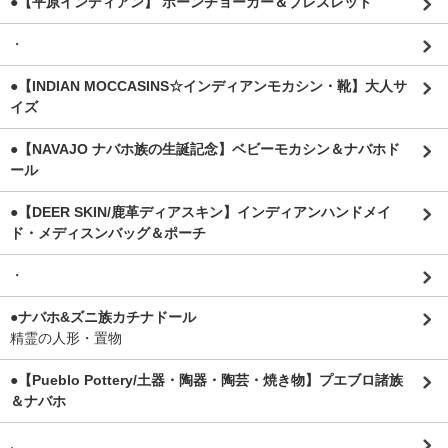
●【平原インディアン】 ボーンチョーカー＆ブレスレット
・
●【INDIAN MOCCASINS☆インディアンモカシン・靴】大人サ
イズ
●【NAVAJO ナバホ族の生誕記念】ベビーモカシン＆ナバホド
ール
●【DEER SKIN/鹿革ディアスキン】インディアンハンドメイ
ド・メディスンバッグ＆ポーチ
・
●ナバホ&ズニ族カチナドール
精霊の人形・置物
●【Pueblo Pottery/土器・陶器・陶芸・焼き物】プエブロ諸族
＆ナバホ
.