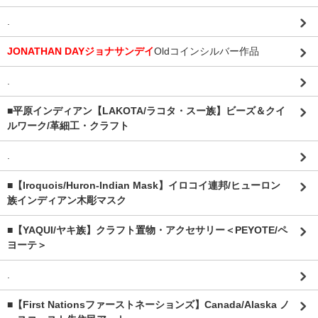
.
JONATHAN DAYジョナサンデイ
Oldコインシルバー作品
.
■平原インディアン【LAKOTA/ラコタ・スー族】ビーズ＆クイ
ルワーク/革細工・クラフト
.
■【Iroquois/Huron-Indian Mask】イロコイ連邦/ヒューロン
族インディアン木彫マスク
■【YAQUI/ヤキ族】クラフト置物・アクセサリー＜PEYOTE/ペ
ヨーテ＞
.
■【First Nationsファーストネーションズ】Canada/Alaska ノ