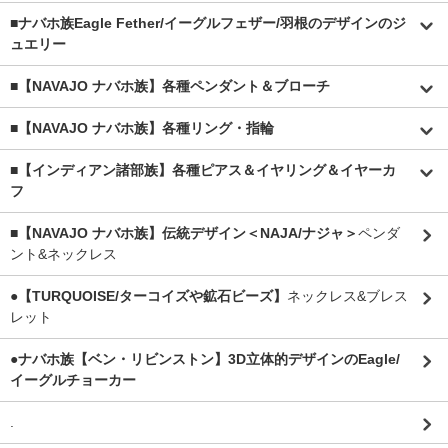
■
ナバホ族Eagle Fether/イーグルフェザー/羽根のデザインのジ
ュエリー
■【NAVAJO ナバホ族】各種ペンダント＆ブローチ
■【NAVAJO ナバホ族】各種リング・指輪
■【インディアン諸部族】各種ピアス＆イヤリング＆イヤーカ
フ
■【NAVAJO ナバホ族】伝統デザイン＜NAJA/ナジャ＞
ペンダ
ント&ネックレス
●【TURQUOISE/ターコイズや鉱石ビーズ】
ネックレス&ブレス
レット
●ナバホ族【ベン・リビンストン】3D立体的デザインのEagle/
イーグルチョーカー
.