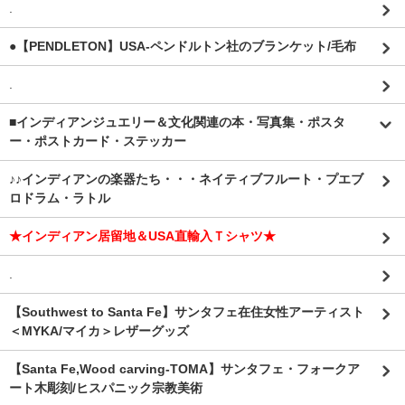
.
●【PENDLETON】USA-ペンドルトン社のブランケット/毛布
.
■インディアンジュエリー＆文化関連の本・写真集・ポスタ
ー・ポストカード・ステッカー
♪♪インディアンの楽器たち・・・ネイティブフルート・プエブ
ロドラム・ラトル
★インディアン居留地＆USA直輸入Ｔシャツ★
.
【Southwest to Santa Fe】サンタフェ在住女性アーティスト
＜MYKA/マイカ＞レザーグッズ
【Santa Fe,Wood carving-TOMA】サンタフェ・フォークア
ート木彫刻/ヒスパニック宗教美術