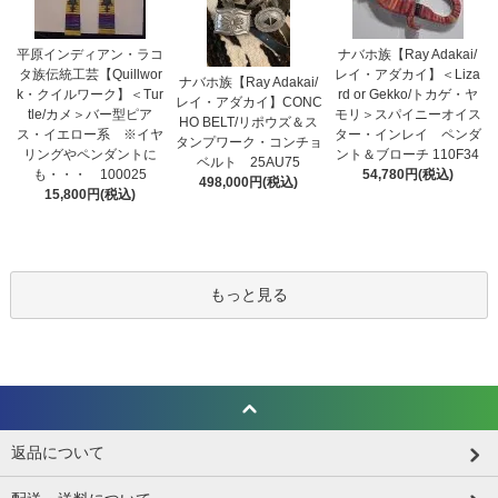
平原インディアン・ラコ
ナバホ族【Ray Adakai/
タ族伝統工芸【Quillwor
レイ・アダカイ】＜Liza
ナバホ族【Ray Adakai/
k・クイルワーク】＜Tur
rd or Gekko/トカゲ・ヤ
レイ・アダカイ】CONC
tle/カメ＞バー型ピア
モリ＞スパイニーオイス
HO BELT/リポウズ＆ス
ス・イエロー系 ※イヤ
ター・インレイ ペンダ
タンプワーク・コンチョ
リングやペンダントに
ント＆ブローチ 110F34
ベルト 25AU75
も・・・ 100025
54,780円(税込)
498,000円(税込)
15,800円(税込)
もっと見る
返品について