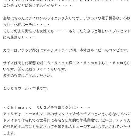
コンチョなどに替えてもイイかと・・・・
裏地はちゃんとナイロンのライニング入りです。デジカメや電子機器や、小物
入れ、化粧ポーチに・・・・
そして何より男性でも女性でも・・・・もらったらきっと嬉しい！プレゼント
にも最適かと・・・
カラーはフラップ部分はマルチストライプ柄、本体はネイビーのコンビです。
サイズは閉じた状態で縦１３・５ｃｍｘ横１２・５ｃｍｘまち１・５ｃｍくら
いです。開くと縦２０ｃｍくらいです。
多少の誤差はご了承ください。
１００％ウール・羊毛です。
＜Ｃｈｉｍａｙｏ ＲＵＧ／チマヨラグとは・・・＞
アメリカはニューメキシコ州のサンタフェ近郊のチマヨという小さな村でハン
ドメイドで作られてる世界的に有名な伝統的な羊毛織物で、近年は、アメリカ
の歴史的手工芸にも認定されて全米各地のミュージアムにも展示されていたり
します。