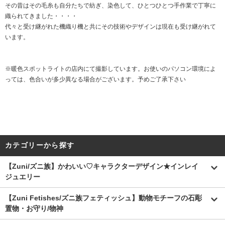
その昔はその毛糸も自分たちで紡ぎ、染色して、ひとつひとつ手作業で丁寧に
織られてきました・・・・
代々と受け継がれた機織り機と共にその技術やデザインは現在も受け継がれて
います。
※暖色スポットライトの店内にて撮影しています。お使いのパソコン環境によ
っては、色合いが多少異なる場合がございます。予めご了承下さい
カテゴリーから探す
【Zuni/ズニ族】かわいい♡キャラクターデザイン★インレイ
ジュエリー
【Zuni Fetishes/ズニ族フェティッシュ】動物モチーフの石彫
置物・お守り/物神