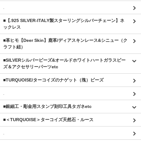
.
■【.925 SILVER-ITALY製スターリングシルバーチェーン】ネ
ックレス
■革ヒモ【Deer Skin】鹿革/ディアスキンレース&シニュー（ク
ラフト紐）
■SILVERシルバービーズ&オールドホワイトハートガラスビー
ズ＆アクセサリーパーツetc
■TURQUOISE/ターコイズのナゲット（塊）ビーズ
.
■銀細工・彫金用スタンプ刻印工具タガネetc
■＜TURQUOISE＞ターコイズ天然石・ルース
.