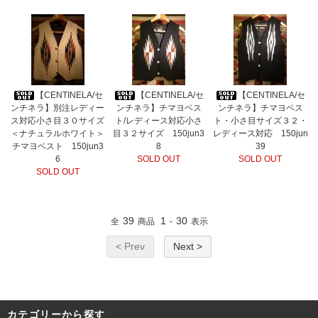
【CENTINELA/セ
【CENTINELA/セ
【CENTINELA/セ
ンチネラ】別注レディー
ンチネラ】チマヨベス
ンチネラ】チマヨベス
ス対応小さ目３０サイズ
ト/レディース対応小さ
ト・小さ目サイズ３２・
＜ナチュラルホワイト＞
目３２サイズ 150jun3
レディース対応 150jun
チマヨベスト 150jun3
8
39
6
SOLD OUT
SOLD OUT
SOLD OUT
39
1
30
全
商品
-
表示
< Prev
Next >
カテゴリーから探す