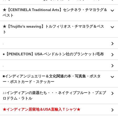
★【CENTINELA Traditional Arts】センチネラ・チマヨラグ＆
ベスト
★【Trujillo's weaving】トルフィリオス・チマヨラグ＆ベス
ト
.
●【PENDLETON】USA-ペンドルトン社のブランケット/毛布
.
■インディアンジュエリー＆文化関連の本・写真集・ポスタ
ー・ポストカード・ステッカー
♪♪インディアンの楽器たち・・・ネイティブフルート・プエブ
ロドラム・ラトル
★インディアン居留地＆USA直輸入Ｔシャツ★