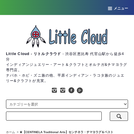
メニュー
Little Cloud - リトルクラウド
- 渋谷区恵比寿 代官山駅から徒歩4
分
インディアンジュエリー・アート＆クラフトとオルテガ&チマヨラグ
専門店。
ナバホ・ホピ・ズニ族の他、平原インディアン・ラコタ族のジュエ
リー&クラフトが充実。
ホーム
>
★【CENTINELA Traditional Arts】センチネラ・チマヨラグ＆ベスト