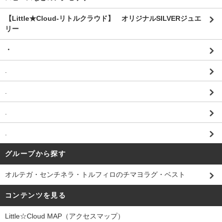
【Little★Cloud-リトルクラウド】 オリジナルSILVERジュエ
リー
・
.
.
.
.
グループから探す
オルテガ・センチネラ・トルフィロのチマヨラグ・ベスト
コンテンツを見る
Little☆Cloud MAP（アクセスマップ）