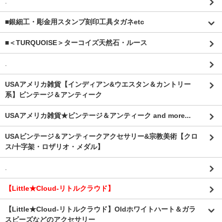
.
■銀細工・彫金用スタンプ刻印工具タガネetc
■＜TURQUOISE＞ターコイズ天然石・ルース
.
USAアメリカ雑貨【インディアン&ウエスタン＆カントリー
系】ビンテージ＆アンティーク
USAアメリカ雑貨★ビンテージ＆アンティーク and more...
USAビンテージ＆アンティークアクセサリー&宗教美術【クロ
ス/十字架・ロザリオ・メダル】
.
【Little★Cloud-リトルクラウド】
【Little★Cloud-リトルクラウド】Oldホワイトハート＆ガラ
スビーズなどのアクセサリー