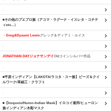
.
■その他のプエブロ族（アコマ・ラグーナ・イスレタ・コチテ
ィetc...）
・
Greg&Dyaami Lewis
グレッグ＆ディアミ・ルイス
.
JONATHAN DAYジョナサンデイ
Oldコインシルバー作品
.
■平原インディアン【LAKOTA/ラコタ・スー族】ビーズ＆クイ
ルワーク/革細工・クラフト
.
■【Iroquois/Huron-Indian Mask】イロコイ連邦/ヒューロン
族インディアン木彫マスク