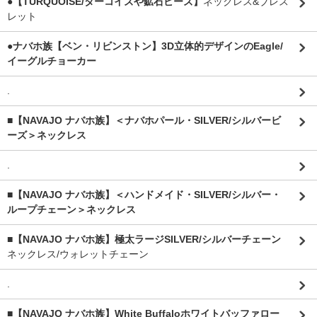
●【TURQUOISE/ターコイズや鉱石ビーズ】
ネックレス&ブレス
レット
●ナバホ族【ベン・リビンストン】3D立体的デザインのEagle/
イーグルチョーカー
.
■【NAVAJO ナバホ族】＜ナバホパール・SILVER/シルバービ
ーズ＞ネックレス
.
■【NAVAJO ナバホ族】＜ハンドメイド・SILVER/シルバー・
ループチェーン＞ネックレス
■【NAVAJO ナバホ族】極太ラージSILVER/シルバーチェーン
ネックレス/ウォレットチェーン
.
■【NAVAJO ナバホ族】White Buffaloホワイトバッファロー