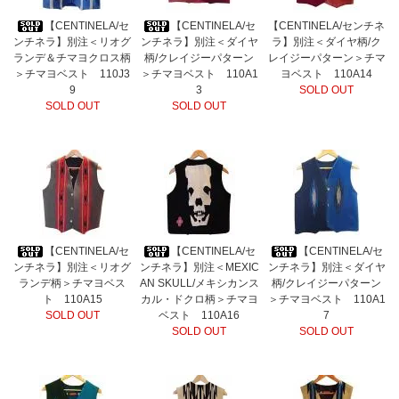
【CENTINELA/セ
【CENTINELA/セ
【CENTINELA/センチネ
ンチネラ】別注＜リオグ
ンチネラ】別注＜ダイヤ
ラ】別注＜ダイヤ柄/ク
ランデ＆チマヨクロス柄
柄/クレイジーパターン
レイジーパターン＞チマ
＞チマヨベスト 110J3
＞チマヨベスト 110A1
ヨベスト 110A14
9
3
SOLD OUT
SOLD OUT
SOLD OUT
【CENTINELA/セ
【CENTINELA/セ
【CENTINELA/セ
ンチネラ】別注＜リオグ
ンチネラ】別注＜MEXIC
ンチネラ】別注＜ダイヤ
ランデ柄＞チマヨベス
AN SKULL/メキシカンス
柄/クレイジーパターン
ト 110A15
カル・ドクロ柄＞チマヨ
＞チマヨベスト 110A1
SOLD OUT
ベスト 110A16
7
SOLD OUT
SOLD OUT