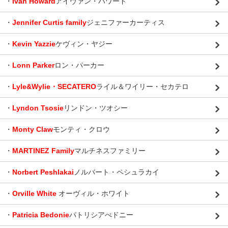
・
Ivan Howard
アイヴァン・ハワード
・
Jennifer Curtis family
ジェニファーカーティス
・
Kevin Yazzie
ケヴィン・ヤジー
・
Lonn Parker
ロン・パーカー
・
Lyle&Wylie・SECATERO
ライル＆ワイリー・セカテロ
・
Lyndon Tsosie
リンドン・ツオシー
・
Monty Claw
モンティ・クロウ
・
MARTINEZ Family
マルチネスファミリー
・
Norbert Peshlakai
ノルバート・ペシュラカイ
・
Orville White
オーヴィル・ホワイト
・
Patricia Bedonie
パトリシアべドニー