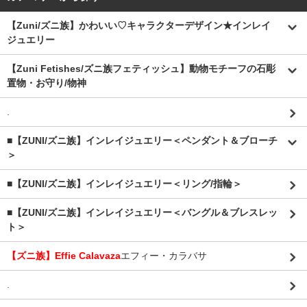
【Zuni/ズニ族】かわいい♡キャラクターデザイン★インレイ
ジュエリー
【Zuni Fetishes/ズニ族フェティッシュ】動物モチーフの石彫
置物・お守り/物神
.
■【ZUNI/ズニ族】インレイジュエリー＜ペンダント＆ブローチ
＞
■【ZUNI/ズニ族】インレイジュエリー＜リング/指輪＞
■【ZUNI/ズニ族】インレイジュエリー＜バングル＆ブレスレッ
ト＞
【ズニ族】Effie Calavaza
エフィー・カラバサ
.