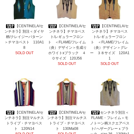
【CENTINELA/セ
【CENTINELA/セ
【CENTINELA/セ
ンチネラ】別注＜ダイヤ
ンチネラ】チマヨベス
ンチネラ】チマヨベス
柄/クレイジーパターン
ト/レギュラーフロン
ト/レギュラーフロン
＞チマヨベスト 110A1
ト ＜FLAME/フレイム
ト ＜FLAME/フレイム
8
（炎）デザイン＞生成り
（炎）デザイン＞グレ
SOLD OUT
ホワイトxブラック ４
ー ３８サイズ 120A1
０サイズ 120J56
1
SOLD OUT
SOLD OUT
【CENTINELA/セ
【CENTINELA/セ
センチネラ別注＜
ンチネラ】別注マルチス
ンチネラ】別注マルチス
FLAME・フレイム＞モ
トライプ・チマヨベス
トライプ・チマヨベス
ノトーン柄スクエアベス
ト 120N14
ト 130Ma08
ト/ へザーグレーｘブラ