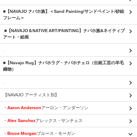
■【NAVAJO ナバホ族】＜Sand Painting/サンドペイント/砂絵
フレーム＞
.
■【NAVAJO＆NATIVE ART/PAINTING】ナバホ族&ネイティブ
アート・絵画
.
■【Navajo Rug】ナバホラグ・ナバホチェロ（伝統工芸の羊毛
織物）
.
【NAVAJO アーティスト別】
・
Aaron Anderson
アーロン・アンダーソン
・
Alex Sanchez
アレックス・サンチェス
・
Bruce Morgan
ブルース・モーガン