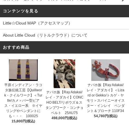
コンテンツを見る
Little☆Cloud MAP（アクセスマップ）
About Little Cloud（リトルクラウド）について
おすすめ商品
平原インディアン・ラコ
ナバホ族【Ray Adakai/
タ族伝統工芸【Quillwor
レイ・アダカイ】＜Liza
ナバホ族【Ray Adakai/
k・クイルワーク】＜Tur
rd or Gekko/トカゲ・ヤ
レイ・アダカイ】CONC
tle/カメ＞バー型ピア
モリ＞スパイニーオイス
HO BELT/リポウズ＆ス
ス・イエロー系 ※イヤ
ター・インレイ ペンダ
タンプワーク・コンチョ
リングやペンダントに
ント＆ブローチ 110F34
ベルト 25AU75
も・・・ 100025
54,780円(税込)
498,000円(税込)
15,800円(税込)