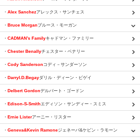
・
Alex Sanchez
アレックス・サンチェス
・
Bruce Morgan
ブルース・モーガン
・
CADMAN’s Family
キャドマン・ファミリー
・
Chester Benally
チェスター・ベナリー
・
Cody Sanderson
コディ－サンダーソン
・
Darryl.D.Begay
ダリル・ディーン・ビゲイ
・
Delbert Gordon
デルバート・ゴードン
・
Edison-S-Smith
エディソン・サンディー・スミス
・
Ernie Lister
アーニー・リスター
・
Geneva&Kevin Ramone
ジェネーバ&ケビン・ラモーン