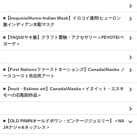
.
■【Iroquois/Huron-Indian Mask】イロコイ連邦/ヒューロン
族インディアン木彫マスク
■【YAQUI/ヤキ族】クラフト置物・アクセサリー＜PEYOTE/ペ
ヨーテ＞
.
■【First Nationsファーストネーションズ】Canada/Alaska ノ
ースコースト先住民アート
■【Inuit・Eskimo art】Canada/Alaska＜イヌイット・エスキ
モーの石彫刻作品＞
.
■【OLD PAWNオールドポウン・ビンテージジュエリー】＜NA
JAナジャ&ネックレス＞