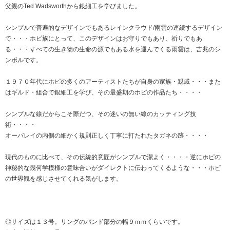
父親のTed Wadsworthから銀細工を学びました。
シンプルで普遍的なデザインでもあるレインクラウド/雨雲の連続するデザイン
で・・・ホピ族にとって、このデザインはお守りでもあり、祈りでもあ
る・・・すべての生き物の生命の源でもある水を運んでくる雨雲は、吉兆のシ
ンボルです。
１９７０年代にホピの多くのアーティストたちが自身の家族・親戚・・・また
はギルド・組合で銀細工を学び、その最盛期のホピの作品たち・・・・
シンプルな線だからこそ際だつ、その迷いの無い線のカッティング技
術・・・・
オーバレイの内側の細かく規則正しく丁寧に打たれたタガネの跡・・・・
現代のものに比べて、その伝統的意匠がシンプルで潔よく・・・・逆にホピの
神秘的な幾何学模様の意味合いがダイレクトに伝わってくるような・・・ホピ
の世界観を感じさせてくれる気がします。
◎サイズは１３号。リングのバンド部分の幅９ｍｍくらいです。