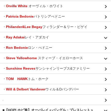
・
Orville White
オーヴィル・ホワイト
・
Patricia Bedonie
パトリシアべドニー
・
Philander&Lee Begay
フィランダー＆リー・ビゲイ
・
Ray Adakai
レイ・アダカイ
・
Ron Bedonie
ロン・べドニー
・
Steve Yellowhorse
スティーブ・イエローホース
・
Sunshine Reeves
サンシャインリーブス&ファミリー
・
TOM HAWK
トム・ホーク
・
Will & Delbert Vandever
ウィル＆Dバンデバー
.
■【HOPI ホピ族】オーバレイ＜バングル・ブレスレット＞