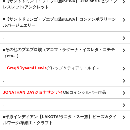
■【サントドミンゴ・プエブロ族/KEWA】＜Heishe＞ヒシ・ブ
レスレット/アンクレット
■【サントドミンゴ・プエブロ族/KEWA】コンテンポラリーシ
ルバージュエリー
.
■その他のプエブロ族（アコマ・ラグーナ・イスレタ・コチテ
ィetc...）
・
Greg&Dyaami Lewis
グレッグ＆ディアミ・ルイス
.
JONATHAN DAYジョナサンデイ
Oldコインシルバー作品
.
■平原インディアン【LAKOTA/ラコタ・スー族】ビーズ＆クイ
ルワーク/革細工・クラフト