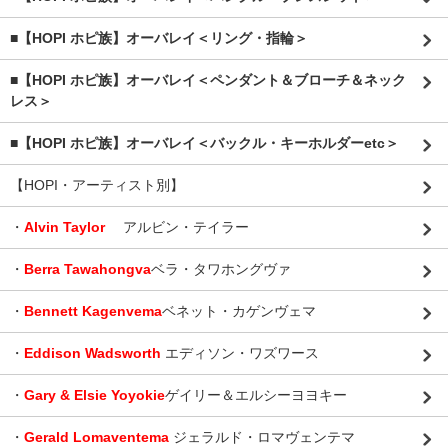
■【HOPI ホピ族】オーバレイ＜リング・指輪＞
■【HOPI ホピ族】オーバレイ＜ペンダント＆ブローチ＆ネック
レス＞
■【HOPI ホピ族】オーバレイ＜バックル・キーホルダーetc＞
【HOPI・アーティスト別】
・
Alvin Taylor
アルビン・テイラー
・
Berra Tawahongva
ベラ・タワホングヴァ
・
Bennett Kagenvema
ベネット・カゲンヴェマ
・
Eddison Wadsworth
エディソン・ワズワース
・
Gary & Elsie Yoyokie
ゲイリー＆エルシーヨヨキー
・
Gerald Lomaventema
ジェラルド・ロマヴェンテマ