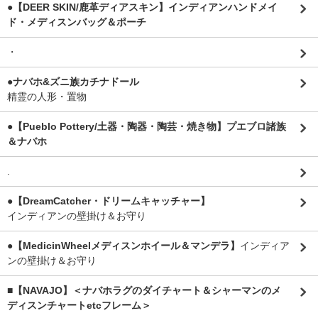
●【DEER SKIN/鹿革ディアスキン】インディアンハンドメイ
ド・メディスンバッグ＆ポーチ
・
●ナバホ&ズニ族カチナドール
精霊の人形・置物
●【Pueblo Pottery/土器・陶器・陶芸・焼き物】プエブロ諸族
＆ナバホ
.
●【DreamCatcher・ドリームキャッチャー】
インディアンの壁掛け＆お守り
●【MedicinWheelメディスンホイール＆マンデラ】
インディア
ンの壁掛け＆お守り
■【NAVAJO】＜ナバホラグのダイチャート＆シャーマンのメ
ディスンチャートetcフレーム＞