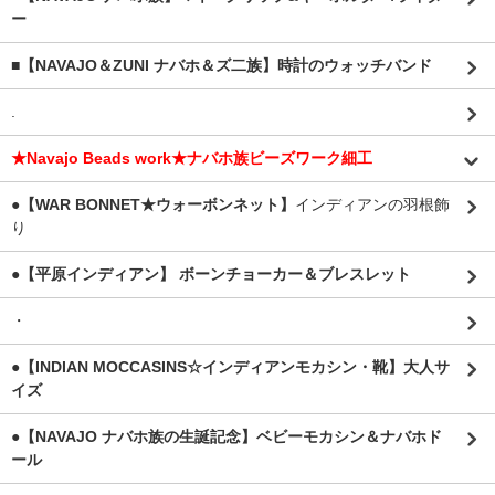
ー
■【NAVAJO＆ZUNI ナバホ＆ズ二族】時計のウォッチバンド
.
★Navajo Beads work★ナバホ族ビーズワーク細工
●【WAR BONNET★ウォーボンネット】
インディアンの羽根飾
り
●【平原インディアン】 ボーンチョーカー＆ブレスレット
・
●【INDIAN MOCCASINS☆インディアンモカシン・靴】大人サ
イズ
●【NAVAJO ナバホ族の生誕記念】ベビーモカシン＆ナバホド
ール