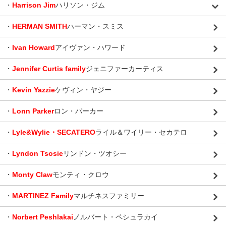
・
Harrison Jim
ハリソン・ジム
・
HERMAN SMITH
ハーマン・スミス
・
Ivan Howard
アイヴァン・ハワード
・
Jennifer Curtis family
ジェニファーカーティス
・
Kevin Yazzie
ケヴィン・ヤジー
・
Lonn Parker
ロン・パーカー
・
Lyle&Wylie・SECATERO
ライル＆ワイリー・セカテロ
・
Lyndon Tsosie
リンドン・ツオシー
・
Monty Claw
モンティ・クロウ
・
MARTINEZ Family
マルチネスファミリー
・
Norbert Peshlakai
ノルバート・ペシュラカイ