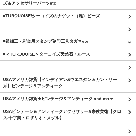
ズ＆アクセサリーパーツetc
■TURQUOISE/ターコイズのナゲット（塊）ビーズ
.
■銀細工・彫金用スタンプ刻印工具タガネetc
■＜TURQUOISE＞ターコイズ天然石・ルース
.
USAアメリカ雑貨【インディアン&ウエスタン＆カントリー
系】ビンテージ＆アンティーク
USAアメリカ雑貨★ビンテージ＆アンティーク and more...
USAビンテージ＆アンティークアクセサリー&宗教美術【クロ
ス/十字架・ロザリオ・メダル】
.