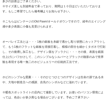
多少の誤差はご了承ください。
※サイズ直しも別途料金で承っており、期間は１０日ほどいただいておりま
す。もしご希望でしたら備考欄よりお知らせ下さい。
※こちらはビンテージのOld Pawn/オールドポウンですので、経年のエイジング
感や多少表面に小傷も見受けられます。
オーバレイ工法とは・・・1枚の銀板を糸鋸で透かし彫り状態にカットアウトし
て、もう1枚のフラットな銀板を溶接圧着し、模様の部分を細かくタガネで打刻
し、その後燻し加工をし、デザイン面をブッラクに・・・その後、表面を鏡面
仕上げにバフかけして、このシンプルなシルバーとブラックの陰影のみで世界
観を表現する唯一無二のホピジュエリーの伝統的工法です。
ホピのシンプルな図案・・・そのひとつひとつのデザインは生命の源である水
や、大地や創造主への感謝、吉兆のシンボルなどに溢れています。
※暖色スポットライトの店内にて撮影しています。お使いのパソコン環境によ
っては、色合いが多少異なる場合がございます。予めご了承下さい