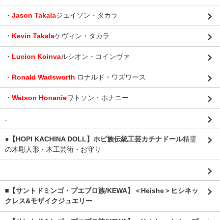
・
Jason Takala
ジェイソン・タカラ
・
Kevin Takala
ケヴィン・タカラ
・
Lucion Koinva
ルシオン・コインヴァ
・
Ronald Wadsworth
ロナルド・ワズワース
・
Watson Honanie
ワトソン・ホナニー
.
●【HOPI KACHINA DOLL】ホピ族伝統工芸カチナドール
精霊
の木彫人形・木工芸術・お守り
.
■【サントドミンゴ・プエブロ族/KEWA】＜Heishe＞ヒシネッ
クレス&モザイクジュエリー