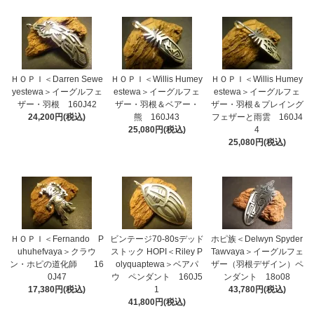
ＨＯＰＩ＜Darren Sewe
ＨＯＰＩ＜Willis Humey
ＨＯＰＩ＜Willis Humey
yestewa＞イーグルフェ
estewa＞イーグルフェ
estewa＞イーグルフェ
ザー・羽根 160J42
ザー・羽根＆ベアー・
ザー・羽根＆プレイング
24,200円(税込)
熊 160J43
フェザーと雨雲 160J4
25,080円(税込)
4
25,080円(税込)
ＨＯＰＩ＜Fernando P
ビンテージ70-80sデッド
ホピ族＜Delwyn Spyder
uhuhefvaya＞クラウ
ストック HOPI＜Riley P
Tawvaya＞イーグルフェ
ン・ホピの道化師 16
olyquaptewa＞ベアパ
ザー（羽根デザイン）ペ
0J47
ウ ペンダント 160J5
ンダント 18o08
17,380円(税込)
1
43,780円(税込)
41,800円(税込)