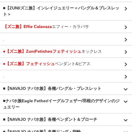
■【ZUNI/ズニ族】インレイジュエリー＜バングル＆ブレスレッ
ト＞
【ズニ族】Effie Calavaza
エフィー・カラバサ
.
●【ズニ族】ZuniFetishesフェティッシュ
ネックレス
●【ズニ族】フェティッシュ
ペンダント&ピアス
.
■【NAVAJO ナバホ族】各種バングル・ブレスレット
■
ナバホ族Eagle Fether/イーグルフェザー/羽根のデザインのジ
ュエリー
■【NAVAJO ナバホ族】各種ペンダント＆ブローチ
■【NAVAJO ナバホ族】各種リング・指輪