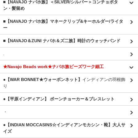
■【NAVAJO ナバホ族】＜SILVER/シルバー＞コンチョボタ
ン・髪留め
■【NAVAJO ナバホ族】マネークリップ&キーホルダー/ライタ
ー
■【NAVAJO＆ZUNI ナバホ＆ズ二族】時計のウォッチバンド
.
★Navajo Beads work★ナバホ族ビーズワーク細工
●【WAR BONNET★ウォーボンネット】
インディアンの羽根飾
り
●【平原インディアン】 ボーンチョーカー＆ブレスレット
・
●【INDIAN MOCCASINS☆インディアンモカシン・靴】大人サ
イズ