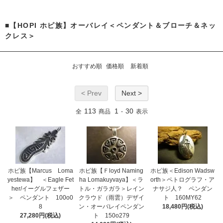
■【HOPI ホピ族】オーバレイ＜ペンダント＆ブローチ＆ネッ
クレス＞
おすすめ順
価格順
新着順
< Prev
Next >
113
1
30
全
商品
-
表示
ホピ族【Marcus Loma
ホピ族【Ｆloyd Naming
ホピ族＜Edison Wadsw
yestewa】 ＜Eagle Fet
ha Lomakuyvaya】＜ラ
orth＞ペトログラフ・ア
her/イーグルフェザー
トル・ガラガラ＞レイン
ナサジ人？ ペンダン
＞ ペンダント 100o0
クラウド（雨雲）デザイ
ト 160MY62
8
ン・オーバレイペンダン
18,480円(税込)
27,280円(税込)
ト 150o279