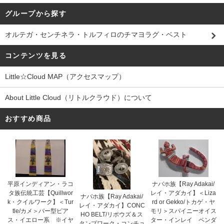
グループから探す
オルテガ・センチネラ・トルフィロのチマヨラグ・ベスト
コンテンツを見る
Little☆Cloud MAP（アクセスマップ）
About Little Cloud（リトルクラウド）について
おすすめ商品
平原インディアン・ラコ
ナバホ族【Ray Adakai/
タ族伝統工芸【Quillwor
レイ・アダカイ】＜Liza
ナバホ族【Ray Adakai/
k・クイルワーク】＜Tur
rd or Gekko/トカゲ・ヤ
レイ・アダカイ】CONC
tle/カメ＞バー型ピア
モリ＞スパイニーオイス
HO BELT/リポウズ＆ス
ス・イエロー系 ※イヤ
ター・インレイ ペンダ
タンプワーク・コンチョ