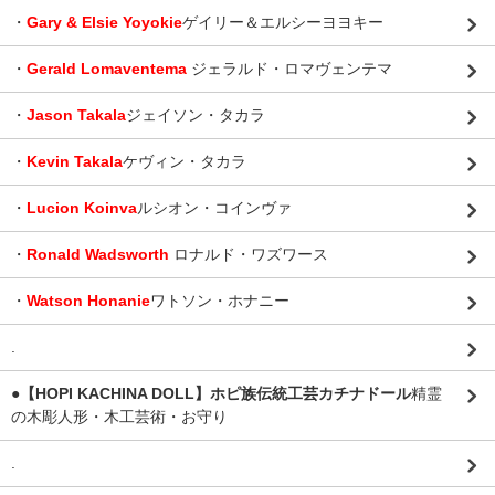
・
Gary & Elsie Yoyokie
ゲイリー＆エルシーヨヨキー
・
Gerald Lomaventema
ジェラルド・ロマヴェンテマ
・
Jason Takala
ジェイソン・タカラ
・
Kevin Takala
ケヴィン・タカラ
・
Lucion Koinva
ルシオン・コインヴァ
・
Ronald Wadsworth
ロナルド・ワズワース
・
Watson Honanie
ワトソン・ホナニー
.
●【HOPI KACHINA DOLL】ホピ族伝統工芸カチナドール
精霊
の木彫人形・木工芸術・お守り
.