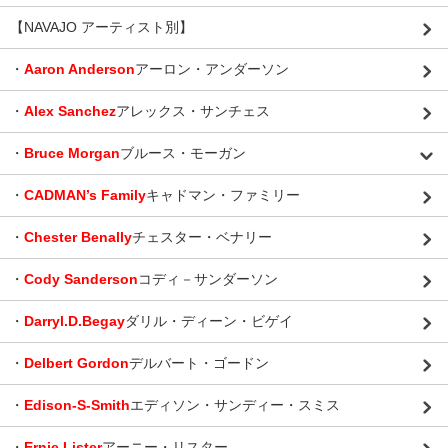
【NAVAJO アーティスト別】
・
Aaron Anderson
アーロン・アンダーソン
・
Alex Sanchez
アレックス・サンチェス
・
Bruce Morgan
ブルース・モーガン
・
CADMAN’s Family
キャドマン・ファミリー
・
Chester Benally
チェスター・ベナリー
・
Cody Sanderson
コディ－サンダーソン
・
Darryl.D.Begay
ダリル・ディーン・ビゲイ
・
Delbert Gordon
デルバート・ゴードン
・
Edison-S-Smith
エディソン・サンディー・スミス
・
Ernie Lister
アーニー・リスター