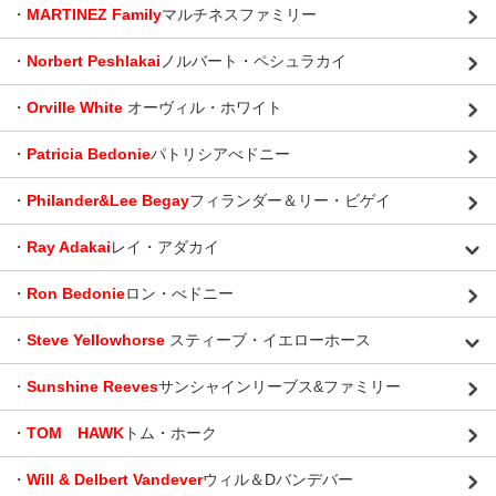
・
MARTINEZ Family
マルチネスファミリー
・
Norbert Peshlakai
ノルバート・ペシュラカイ
・
Orville White
オーヴィル・ホワイト
・
Patricia Bedonie
パトリシアべドニー
・
Philander&Lee Begay
フィランダー＆リー・ビゲイ
・
Ray Adakai
レイ・アダカイ
・
Ron Bedonie
ロン・べドニー
・
Steve Yellowhorse
スティーブ・イエローホース
・
Sunshine Reeves
サンシャインリーブス&ファミリー
・
TOM HAWK
トム・ホーク
・
Will & Delbert Vandever
ウィル＆Dバンデバー