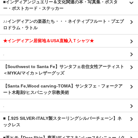
■インディアンジュエリー＆文化関連の本・写真集・ポスタ
ー・ポストカード・ステッカー
♪♪インディアンの楽器たち・・・ネイティブフルート・プエブ
ロドラム・ラトル
★インディアン居留地＆USA直輸入Ｔシャツ★
.
【Southwest to Santa Fe】サンタフェ在住女性アーティスト
＜MYKA/マイカ＞レザーグッズ
【Santa Fe,Wood carving-TOMA】サンタフェ・フォークア
ート木彫刻/ヒスパニック宗教美術
.
■【.925 SILVER-ITALY製スターリングシルバーチェーン】ネ
ックレス
■革ヒモ【Deer Skin】鹿革/ディアスキンレース&シニュー（ク