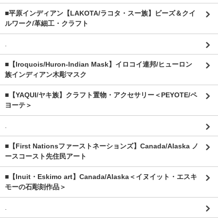
■平原インディアン【LAKOTA/ラコタ・スー族】ビーズ＆クイ
ルワーク/革細工・クラフト
.
■【Iroquois/Huron-Indian Mask】イロコイ連邦/ヒューロン
族インディアン木彫マスク
■【YAQUI/ヤキ族】クラフト置物・アクセサリー＜PEYOTE/ペ
ヨーテ＞
.
■【First Nationsファーストネーションズ】Canada/Alaska ノ
ースコースト先住民アート
■【Inuit・Eskimo art】Canada/Alaska＜イヌイット・エスキ
モーの石彫刻作品＞
.