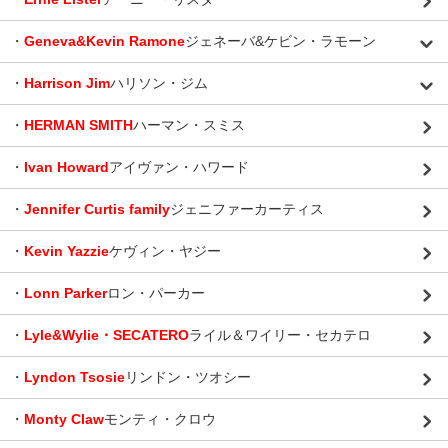
・
Geneva&Kevin Ramone
ジェネーバ&ケビン・ラモーン
・
Harrison Jim
ハリソン・ジム
・
HERMAN SMITH
ハーマン・スミス
・
Ivan Howard
アイヴァン・ハワード
・
Jennifer Curtis family
ジェニファーカーティス
・
Kevin Yazzie
ケヴィン・ヤジー
・
Lonn Parker
ロン・パーカー
・
Lyle&Wylie・SECATERO
ライル＆ワイリー・セカテロ
・
Lyndon Tsosie
リンドン・ツオシー
・
Monty Claw
モンティ・クロウ