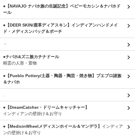
●【NAVAJO ナバホ族の生誕記念】ベビーモカシン＆ナバホド
ール
●【DEER SKIN/鹿革ディアスキン】インディアンハンドメイ
ド・メディスンバッグ＆ポーチ
・
●ナバホ&ズニ族カチナドール
精霊の人形・置物
●【Pueblo Pottery/土器・陶器・陶芸・焼き物】プエブロ諸族
＆ナバホ
.
●【DreamCatcher・ドリームキャッチャー】
インディアンの壁掛け＆お守り
●【MedicinWheelメディスンホイール＆マンデラ】
インディア
ンの壁掛け＆お守り