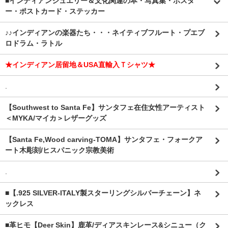
■インディアンジュエリー＆文化関連の本・写真集・ポスタ
ー・ポストカード・ステッカー
♪♪インディアンの楽器たち・・・ネイティブフルート・プエブ
ロドラム・ラトル
★インディアン居留地＆USA直輸入Ｔシャツ★
.
【Southwest to Santa Fe】サンタフェ在住女性アーティスト
＜MYKA/マイカ＞レザーグッズ
【Santa Fe,Wood carving-TOMA】サンタフェ・フォークア
ート木彫刻/ヒスパニック宗教美術
.
■【.925 SILVER-ITALY製スターリングシルバーチェーン】ネ
ックレス
■革ヒモ【Deer Skin】鹿革/ディアスキンレース&シニュー（ク