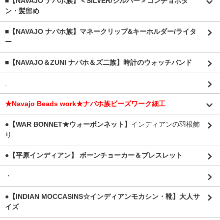
■【NAVAJO ナバホ族】＜SILVER/シルバー＞コンチョボタ
ン・髪留め
■【NAVAJO ナバホ族】マネークリップ&キーホルダー/ライタ
ー
■【NAVAJO＆ZUNI ナバホ＆ズ二族】時計のウォッチバンド
.
★Navajo Beads work★ナバホ族ビーズワーク細工
●【WAR BONNET★ウォーボンネット】
インディアンの羽根飾
り
●【平原インディアン】 ボーンチョーカー＆ブレスレット
・
●【INDIAN MOCCASINS☆インディアンモカシン・靴】大人サ
イズ