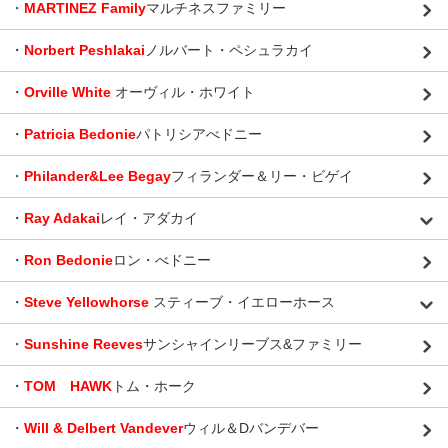
・
MARTINEZ Family
マルチネスファミリー
・
Norbert Peshlakai
ノルバート・ペシュラカイ
・
Orville White
オーヴィル・ホワイト
・
Patricia Bedonie
パトリシアべドニー
・
Philander&Lee Begay
フィランダー＆リー・ビゲイ
・
Ray Adakai
レイ・アダカイ
・
Ron Bedonie
ロン・べドニー
・
Steve Yellowhorse
スティーブ・イエローホース
・
Sunshine Reeves
サンシャインリーブス&ファミリー
・
TOM HAWK
トム・ホーク
・
Will & Delbert Vandever
ウィル＆Dバンデバー