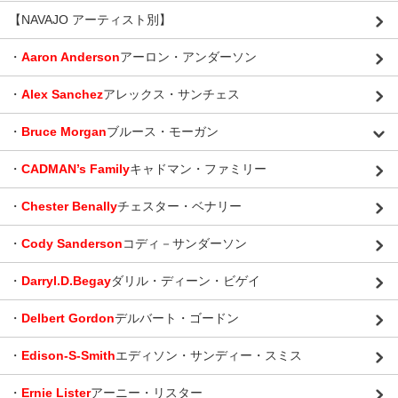
【NAVAJO アーティスト別】
・
Aaron Anderson
アーロン・アンダーソン
・
Alex Sanchez
アレックス・サンチェス
・
Bruce Morgan
ブルース・モーガン
・
CADMAN’s Family
キャドマン・ファミリー
・
Chester Benally
チェスター・ベナリー
・
Cody Sanderson
コディ－サンダーソン
・
Darryl.D.Begay
ダリル・ディーン・ビゲイ
・
Delbert Gordon
デルバート・ゴードン
・
Edison-S-Smith
エディソン・サンディー・スミス
・
Ernie Lister
アーニー・リスター