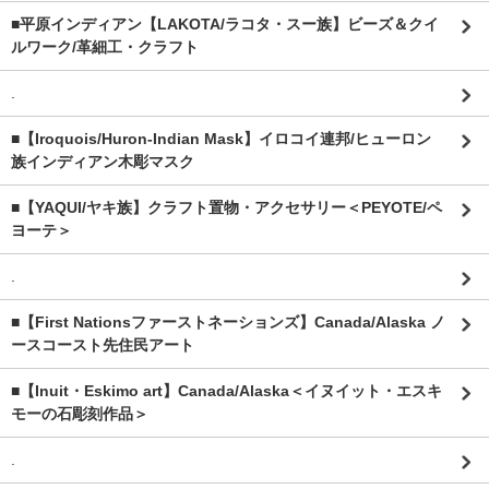
■平原インディアン【LAKOTA/ラコタ・スー族】ビーズ＆クイ
ルワーク/革細工・クラフト
.
■【Iroquois/Huron-Indian Mask】イロコイ連邦/ヒューロン
族インディアン木彫マスク
■【YAQUI/ヤキ族】クラフト置物・アクセサリー＜PEYOTE/ペ
ヨーテ＞
.
■【First Nationsファーストネーションズ】Canada/Alaska ノ
ースコースト先住民アート
■【Inuit・Eskimo art】Canada/Alaska＜イヌイット・エスキ
モーの石彫刻作品＞
.