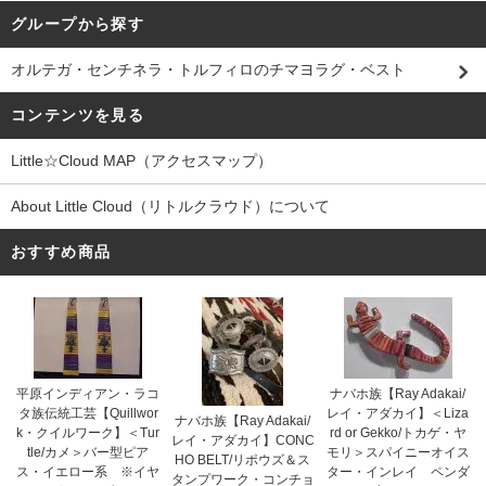
グループから探す
オルテガ・センチネラ・トルフィロのチマヨラグ・ベスト
コンテンツを見る
Little☆Cloud MAP（アクセスマップ）
About Little Cloud（リトルクラウド）について
おすすめ商品
平原インディアン・ラコ
ナバホ族【Ray Adakai/
タ族伝統工芸【Quillwor
レイ・アダカイ】＜Liza
ナバホ族【Ray Adakai/
k・クイルワーク】＜Tur
rd or Gekko/トカゲ・ヤ
レイ・アダカイ】CONC
tle/カメ＞バー型ピア
モリ＞スパイニーオイス
HO BELT/リポウズ＆ス
ス・イエロー系 ※イヤ
ター・インレイ ペンダ
タンプワーク・コンチョ