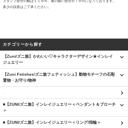
スタンプ部分の幅は１１ｍｍ、裏の細い部分が７ｍｍになっております。
多少の誤差はご了承ください。
カテゴリーから探す
【Zuni/ズニ族】かわいい♡キャラクターデザイン★インレイ
ジュエリー
【Zuni Fetishes/ズニ族フェティッシュ】動物モチーフの石彫
置物・お守り/物神
.
■【ZUNI/ズニ族】インレイジュエリー＜ペンダント＆ブローチ
＞
■【ZUNI/ズニ族】インレイジュエリー＜リング/指輪＞