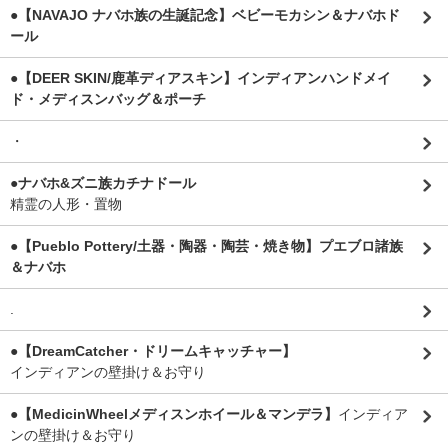
●【NAVAJO ナバホ族の生誕記念】ベビーモカシン＆ナバホド
ール
●【DEER SKIN/鹿革ディアスキン】インディアンハンドメイ
ド・メディスンバッグ＆ポーチ
・
●ナバホ&ズニ族カチナドール
精霊の人形・置物
●【Pueblo Pottery/土器・陶器・陶芸・焼き物】プエブロ諸族
＆ナバホ
.
●【DreamCatcher・ドリームキャッチャー】
インディアンの壁掛け＆お守り
●【MedicinWheelメディスンホイール＆マンデラ】
インディア
ンの壁掛け＆お守り