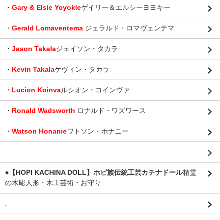
・
Gary & Elsie Yoyokie
ゲイリー＆エルシーヨヨキー
・
Gerald Lomaventema
ジェラルド・ロマヴェンテマ
・
Jason Takala
ジェイソン・タカラ
・
Kevin Takala
ケヴィン・タカラ
・
Lucion Koinva
ルシオン・コインヴァ
・
Ronald Wadsworth
ロナルド・ワズワース
・
Watson Honanie
ワトソン・ホナニー
.
●【HOPI KACHINA DOLL】ホピ族伝統工芸カチナドール
精霊
の木彫人形・木工芸術・お守り
.