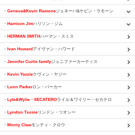
・
Geneva&Kevin Ramone
ジェネーバ&ケビン・ラモーン
・
Harrison Jim
ハリソン・ジム
・
HERMAN SMITH
ハーマン・スミス
・
Ivan Howard
アイヴァン・ハワード
・
Jennifer Curtis family
ジェニファーカーティス
・
Kevin Yazzie
ケヴィン・ヤジー
・
Lonn Parker
ロン・パーカー
・
Lyle&Wylie・SECATERO
ライル＆ワイリー・セカテロ
・
Lyndon Tsosie
リンドン・ツオシー
・
Monty Claw
モンティ・クロウ