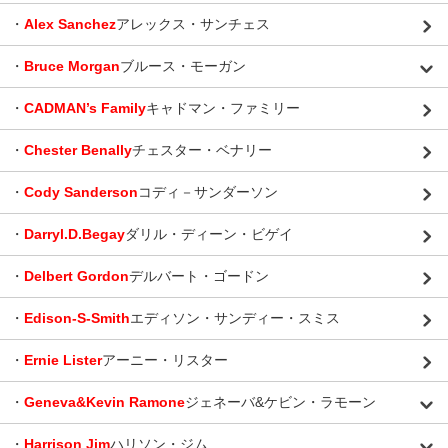
・
Alex Sanchez
アレックス・サンチェス
・
Bruce Morgan
ブルース・モーガン
・
CADMAN’s Family
キャドマン・ファミリー
・
Chester Benally
チェスター・ベナリー
・
Cody Sanderson
コディ－サンダーソン
・
Darryl.D.Begay
ダリル・ディーン・ビゲイ
・
Delbert Gordon
デルバート・ゴードン
・
Edison-S-Smith
エディソン・サンディー・スミス
・
Ernie Lister
アーニー・リスター
・
Geneva&Kevin Ramone
ジェネーバ&ケビン・ラモーン
・
Harrison Jim
ハリソン・ジム