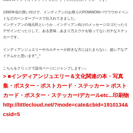
1990年頃の買い付けで、インディアンのお祭りのPOWWOWパウワウやイベン
トなどのベンダーブースで仕入れてきました。
インディアンの地元民というか…インディアン向けのメッセージロゴだったり
デザインだったりして、ある意味…あまり万人ウケを狙ってないガチなステッ
カーです。
インディアンジュエリーやカルチャーが好きな方にはたまらない、超レアなア
イテムかと思います^_^
こちらをクリックで該当ページにジャンプします↓↓↓
> ■インディアンジュエリー＆文化関連の本・写真
集・ポスター・ポストカード・ステッカー > ポスト
カード・ポスター・ステッカー/デカールetc...印刷物
http://littlecloud.net/?mode=cate&cbid=1910134&
csid=5