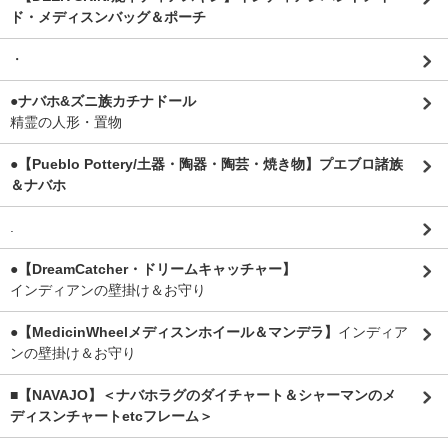
ド・メディスンバッグ＆ポーチ
・
●ナバホ&ズニ族カチナドール
精霊の人形・置物
●【Pueblo Pottery/土器・陶器・陶芸・焼き物】プエブロ諸族
＆ナバホ
.
●【DreamCatcher・ドリームキャッチャー】
インディアンの壁掛け＆お守り
●【MedicinWheelメディスンホイール＆マンデラ】
インディア
ンの壁掛け＆お守り
■【NAVAJO】＜ナバホラグのダイチャート＆シャーマンのメ
ディスンチャートetcフレーム＞