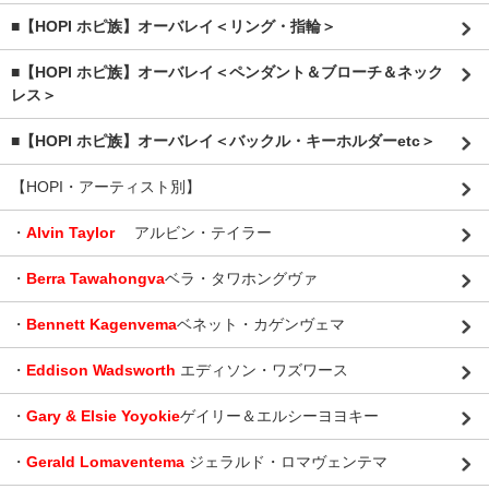
■【HOPI ホピ族】オーバレイ＜リング・指輪＞
■【HOPI ホピ族】オーバレイ＜ペンダント＆ブローチ＆ネック
レス＞
■【HOPI ホピ族】オーバレイ＜バックル・キーホルダーetc＞
【HOPI・アーティスト別】
・
Alvin Taylor
アルビン・テイラー
・
Berra Tawahongva
ベラ・タワホングヴァ
・
Bennett Kagenvema
ベネット・カゲンヴェマ
・
Eddison Wadsworth
エディソン・ワズワース
・
Gary & Elsie Yoyokie
ゲイリー＆エルシーヨヨキー
・
Gerald Lomaventema
ジェラルド・ロマヴェンテマ