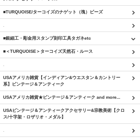
■TURQUOISE/ターコイズのナゲット（塊）ビーズ
.
■銀細工・彫金用スタンプ刻印工具タガネetc
■＜TURQUOISE＞ターコイズ天然石・ルース
.
USAアメリカ雑貨【インディアン&ウエスタン＆カントリー
系】ビンテージ＆アンティーク
USAアメリカ雑貨★ビンテージ＆アンティーク and more...
USAビンテージ＆アンティークアクセサリー&宗教美術【クロ
ス/十字架・ロザリオ・メダル】
.