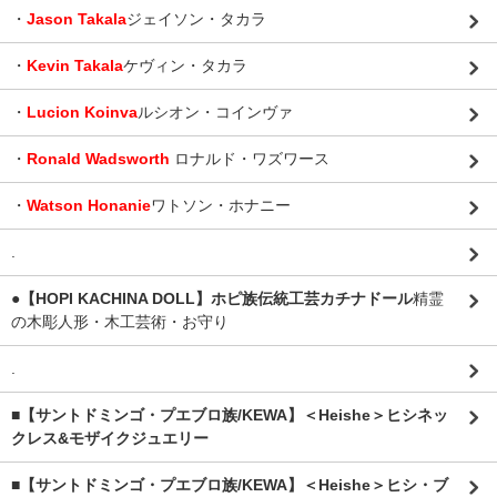
・
Jason Takala
ジェイソン・タカラ
・
Kevin Takala
ケヴィン・タカラ
・
Lucion Koinva
ルシオン・コインヴァ
・
Ronald Wadsworth
ロナルド・ワズワース
・
Watson Honanie
ワトソン・ホナニー
.
●【HOPI KACHINA DOLL】ホピ族伝統工芸カチナドール
精霊
の木彫人形・木工芸術・お守り
.
■【サントドミンゴ・プエブロ族/KEWA】＜Heishe＞ヒシネッ
クレス&モザイクジュエリー
■【サントドミンゴ・プエブロ族/KEWA】＜Heishe＞ヒシ・ブ