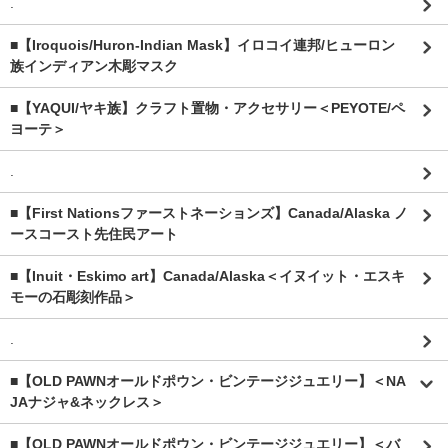
.
■【Iroquois/Huron-Indian Mask】イロコイ連邦/ヒューロン
族インディアン木彫マスク
■【YAQUI/ヤキ族】クラフト置物・アクセサリー＜PEYOTE/ペ
ヨーテ＞
.
■【First Nationsファーストネーションズ】Canada/Alaska ノ
ースコースト先住民アート
■【Inuit・Eskimo art】Canada/Alaska＜イヌイット・エスキ
モーの石彫刻作品＞
.
■【OLD PAWNオールドポウン・ビンテージジュエリー】＜NA
JAナジャ&ネックレス＞
■【OLD PAWNオールドポウン・ビンテージジュエリー】＜バ