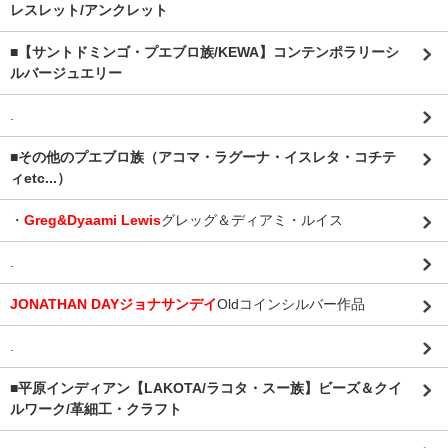
レスレット/アンクレット
■【サントドミンゴ・プエブロ族/KEWA】コンテンポラリーシ
ルバージュエリー
.
■その他のプエブロ族（アコマ・ラグーナ・イスレタ・コチテ
ィetc...）
・
Greg&Dyaami Lewis
グレッグ＆ディアミ・ルイス
.
JONATHAN DAYジョナサンデイ
Oldコインシルバー作品
.
■平原インディアン【LAKOTA/ラコタ・スー族】ビーズ＆クイ
ルワーク/革細工・クラフト