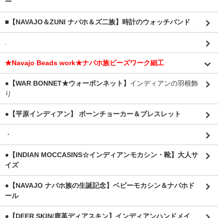
ー
■【NAVAJO＆ZUNI ナバホ＆ズ二族】時計のウォッチバンド
.
★Navajo Beads work★ナバホ族ビーズワーク細工
●【WAR BONNET★ウォーボンネット】
インディアンの羽根飾
り
●【平原インディアン】 ボーンチョーカー＆ブレスレット
・
●【INDIAN MOCCASINS☆インディアンモカシン・靴】大人サ
イズ
●【NAVAJO ナバホ族の生誕記念】ベビーモカシン＆ナバホド
ール
●【DEER SKIN/鹿革ディアスキン】インディアンハンドメイ