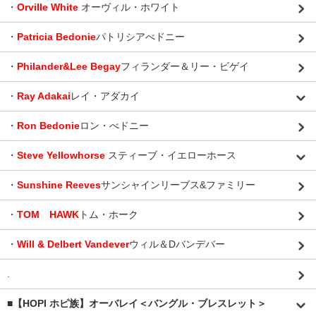
・
Orville White
オーヴィル・ホワイト
・
Patricia Bedonie
パトリシアべドニー
・
Philander&Lee Begay
フィランダー＆リー・ビゲイ
・
Ray Adakai
レイ・アダカイ
・
Ron Bedonie
ロン・べドニー
・
Steve Yellowhorse
スティーブ・イエローホース
・
Sunshine Reeves
サンシャインリーブス&ファミリー
・
TOM HAWK
トム・ホーク
・
Will & Delbert Vandever
ウィル＆Dバンデバー
.
■【HOPI ホピ族】オーバレイ＜バングル・ブレスレット＞