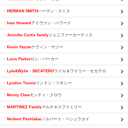
・
HERMAN SMITH
ハーマン・スミス
・
Ivan Howard
アイヴァン・ハワード
・
Jennifer Curtis family
ジェニファーカーティス
・
Kevin Yazzie
ケヴィン・ヤジー
・
Lonn Parker
ロン・パーカー
・
Lyle&Wylie・SECATERO
ライル＆ワイリー・セカテロ
・
Lyndon Tsosie
リンドン・ツオシー
・
Monty Claw
モンティ・クロウ
・
MARTINEZ Family
マルチネスファミリー
・
Norbert Peshlakai
ノルバート・ペシュラカイ