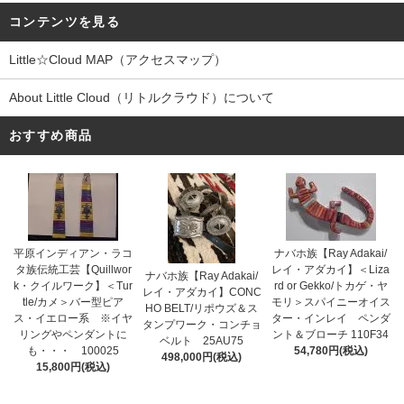
コンテンツを見る
Little☆Cloud MAP（アクセスマップ）
About Little Cloud（リトルクラウド）について
おすすめ商品
平原インディアン・ラコ
ナバホ族【Ray Adakai/
タ族伝統工芸【Quillwor
レイ・アダカイ】＜Liza
ナバホ族【Ray Adakai/
k・クイルワーク】＜Tur
rd or Gekko/トカゲ・ヤ
レイ・アダカイ】CONC
tle/カメ＞バー型ピア
モリ＞スパイニーオイス
HO BELT/リポウズ＆ス
ス・イエロー系 ※イヤ
ター・インレイ ペンダ
タンプワーク・コンチョ
リングやペンダントに
ント＆ブローチ 110F34
ベルト 25AU75
も・・・ 100025
54,780円(税込)
498,000円(税込)
15,800円(税込)