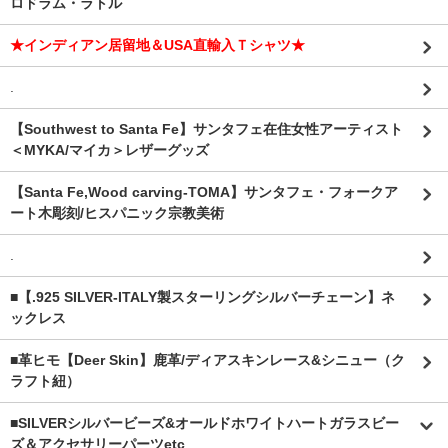
ロドラム・ラトル
★インディアン居留地＆USA直輸入Ｔシャツ★
.
【Southwest to Santa Fe】サンタフェ在住女性アーティスト
＜MYKA/マイカ＞レザーグッズ
【Santa Fe,Wood carving-TOMA】サンタフェ・フォークア
ート木彫刻/ヒスパニック宗教美術
.
■【.925 SILVER-ITALY製スターリングシルバーチェーン】ネ
ックレス
■革ヒモ【Deer Skin】鹿革/ディアスキンレース&シニュー（ク
ラフト紐）
■SILVERシルバービーズ&オールドホワイトハートガラスビー
ズ＆アクセサリーパーツetc