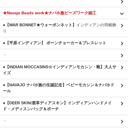
.
★Navajo Beads work★ナバホ族ビーズワーク細工
●【WAR BONNET★ウォーボンネット】
インディアンの羽根飾
り
●【平原インディアン】 ボーンチョーカー＆ブレスレット
・
●【INDIAN MOCCASINS☆インディアンモカシン・靴】大人サ
イズ
●【NAVAJO ナバホ族の生誕記念】ベビーモカシン＆ナバホド
ール
●【DEER SKIN/鹿革ディアスキン】インディアンハンドメイ
ド・メディスンバッグ＆ポーチ
・