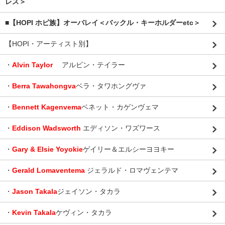
レス＞
■【HOPI ホピ族】オーバレイ＜バックル・キーホルダーetc＞
【HOPI・アーティスト別】
・
Alvin Taylor
アルビン・テイラー
・
Berra Tawahongva
ベラ・タワホングヴァ
・
Bennett Kagenvema
ベネット・カゲンヴェマ
・
Eddison Wadsworth
エディソン・ワズワース
・
Gary & Elsie Yoyokie
ゲイリー＆エルシーヨヨキー
・
Gerald Lomaventema
ジェラルド・ロマヴェンテマ
・
Jason Takala
ジェイソン・タカラ
・
Kevin Takala
ケヴィン・タカラ