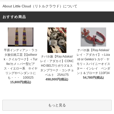
About Little Cloud（リトルクラウド）について
おすすめ商品
平原インディアン・ラコ
ナバホ族【Ray Adakai/
タ族伝統工芸【Quillwor
レイ・アダカイ】＜Liza
ナバホ族【Ray Adakai/
k・クイルワーク】＜Tur
rd or Gekko/トカゲ・ヤ
レイ・アダカイ】CONC
tle/カメ＞バー型ピア
モリ＞スパイニーオイス
HO BELT/リポウズ＆ス
ス・イエロー系 ※イヤ
ター・インレイ ペンダ
タンプワーク・コンチョ
リングやペンダントに
ント＆ブローチ 110F34
ベルト 25AU75
も・・・ 100025
54,780円(税込)
498,000円(税込)
15,800円(税込)
もっと見る