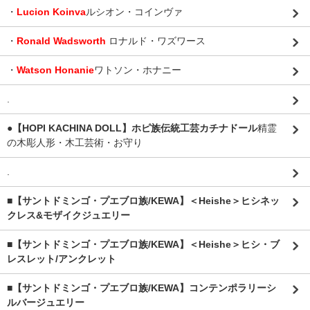
・
Lucion Koinva
ルシオン・コインヴァ
・
Ronald Wadsworth
ロナルド・ワズワース
・
Watson Honanie
ワトソン・ホナニー
.
●【HOPI KACHINA DOLL】ホピ族伝統工芸カチナドール
精霊
の木彫人形・木工芸術・お守り
.
■【サントドミンゴ・プエブロ族/KEWA】＜Heishe＞ヒシネッ
クレス&モザイクジュエリー
■【サントドミンゴ・プエブロ族/KEWA】＜Heishe＞ヒシ・ブ
レスレット/アンクレット
■【サントドミンゴ・プエブロ族/KEWA】コンテンポラリーシ
ルバージュエリー