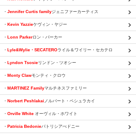
・
Jennifer Curtis family
ジェニファーカーティス
・
Kevin Yazzie
ケヴィン・ヤジー
・
Lonn Parker
ロン・パーカー
・
Lyle&Wylie・SECATERO
ライル＆ワイリー・セカテロ
・
Lyndon Tsosie
リンドン・ツオシー
・
Monty Claw
モンティ・クロウ
・
MARTINEZ Family
マルチネスファミリー
・
Norbert Peshlakai
ノルバート・ペシュラカイ
・
Orville White
オーヴィル・ホワイト
・
Patricia Bedonie
パトリシアべドニー