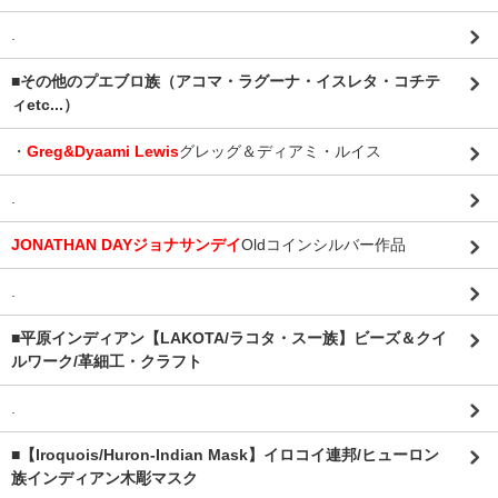
.
■その他のプエブロ族（アコマ・ラグーナ・イスレタ・コチテ
ィetc...）
・
Greg&Dyaami Lewis
グレッグ＆ディアミ・ルイス
.
JONATHAN DAYジョナサンデイ
Oldコインシルバー作品
.
■平原インディアン【LAKOTA/ラコタ・スー族】ビーズ＆クイ
ルワーク/革細工・クラフト
.
■【Iroquois/Huron-Indian Mask】イロコイ連邦/ヒューロン
族インディアン木彫マスク