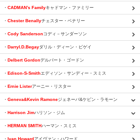
・
CADMAN’s Family
キャドマン・ファミリー
・
Chester Benally
チェスター・ベナリー
・
Cody Sanderson
コディ－サンダーソン
・
Darryl.D.Begay
ダリル・ディーン・ビゲイ
・
Delbert Gordon
デルバート・ゴードン
・
Edison-S-Smith
エディソン・サンディー・スミス
・
Ernie Lister
アーニー・リスター
・
Geneva&Kevin Ramone
ジェネーバ&ケビン・ラモーン
・
Harrison Jim
ハリソン・ジム
・
HERMAN SMITH
ハーマン・スミス
・
Ivan Howard
アイヴァン・ハワード