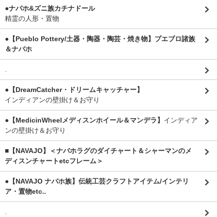
●ナバホ&ズニ族カチナドール
精霊の人形・置物
●【Pueblo Pottery/土器・陶器・陶芸・焼き物】プエブロ諸族
＆ナバホ
.
●【DreamCatcher・ドリームキャッチャー】
インディアンの壁掛け＆お守り
●【MedicinWheelメディスンホイール＆マンデラ】
インディア
ンの壁掛け＆お守り
■【NAVAJO】＜ナバホラグのダイチャート＆シャーマンのメ
ディスンチャートetcフレーム＞
●【NAVAJO ナバホ族】伝統工芸クラフトアイテム/インテリ
ア・置物etc..
.