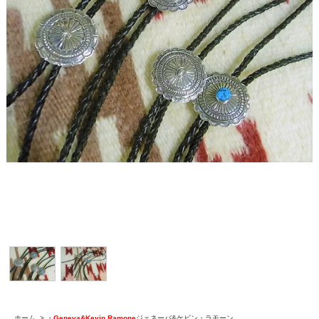
ホーム
>
・
Geneva&Kevin Ramone
ジェネーバ&ケビン・ラモーン