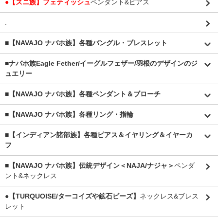
●【ズニ族】フェティッシュ
ペンダント&ピアス
.
■【NAVAJO ナバホ族】各種バングル・ブレスレット
■
ナバホ族Eagle Fether/イーグルフェザー/羽根のデザインのジ
ュエリー
■【NAVAJO ナバホ族】各種ペンダント＆ブローチ
■【NAVAJO ナバホ族】各種リング・指輪
■【インディアン諸部族】各種ピアス＆イヤリング＆イヤーカ
フ
■【NAVAJO ナバホ族】伝統デザイン＜NAJA/ナジャ＞
ペンダ
ント&ネックレス
●【TURQUOISE/ターコイズや鉱石ビーズ】
ネックレス&ブレス
レット