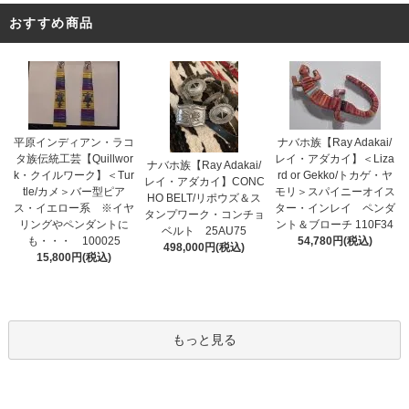
おすすめ商品
平原インディアン・ラコ
ナバホ族【Ray Adakai/
タ族伝統工芸【Quillwor
レイ・アダカイ】＜Liza
ナバホ族【Ray Adakai/
k・クイルワーク】＜Tur
rd or Gekko/トカゲ・ヤ
レイ・アダカイ】CONC
tle/カメ＞バー型ピア
モリ＞スパイニーオイス
HO BELT/リポウズ＆ス
ス・イエロー系 ※イヤ
ター・インレイ ペンダ
タンプワーク・コンチョ
リングやペンダントに
ント＆ブローチ 110F34
ベルト 25AU75
も・・・ 100025
54,780円(税込)
498,000円(税込)
15,800円(税込)
もっと見る