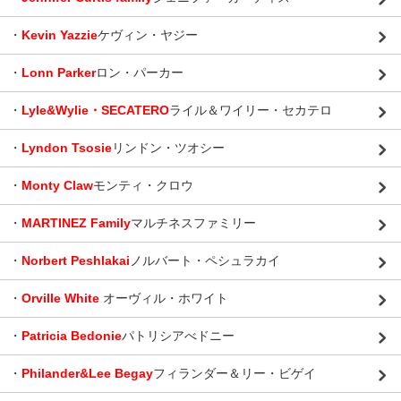
・
Kevin Yazzie
ケヴィン・ヤジー
・
Lonn Parker
ロン・パーカー
・
Lyle&Wylie・SECATERO
ライル＆ワイリー・セカテロ
・
Lyndon Tsosie
リンドン・ツオシー
・
Monty Claw
モンティ・クロウ
・
MARTINEZ Family
マルチネスファミリー
・
Norbert Peshlakai
ノルバート・ペシュラカイ
・
Orville White
オーヴィル・ホワイト
・
Patricia Bedonie
パトリシアべドニー
・
Philander&Lee Begay
フィランダー＆リー・ビゲイ