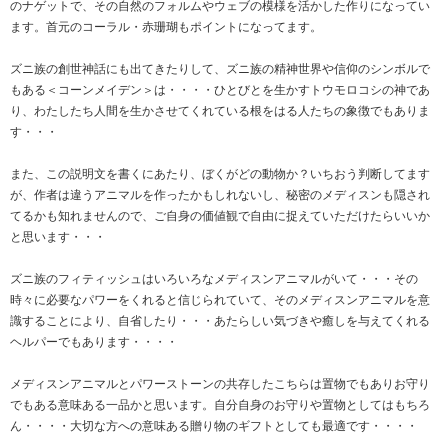
のナゲットで、その自然のフォルムやウェブの模様を活かした作りになってい
ます。首元のコーラル・赤珊瑚もポイントになってます。
ズニ族の創世神話にも出てきたりして、ズニ族の精神世界や信仰のシンボルで
もある＜コーンメイデン＞は・・・・ひとびとを生かすトウモロコシの神であ
り、わたしたち人間を生かさせてくれている根をはる人たちの象徴でもありま
す・・・
また、この説明文を書くにあたり、ぼくがどの動物か？いちおう判断してます
が、作者は違うアニマルを作ったかもしれないし、秘密のメディスンも隠され
てるかも知れませんので、ご自身の価値観で自由に捉えていただけたらいいか
と思います・・・
ズニ族のフィティッシュはいろいろなメディスンアニマルがいて・・・その
時々に必要なパワーをくれると信じられていて、そのメディスンアニマルを意
識することにより、自省したり・・・あたらしい気づきや癒しを与えてくれる
ヘルパーでもあります・・・・
メディスンアニマルとパワーストーンの共存したこちらは置物でもありお守り
でもある意味ある一品かと思います。自分自身のお守りや置物としてはもちろ
ん・・・・大切な方への意味ある贈り物のギフトとしても最適です・・・・