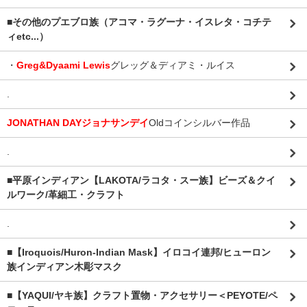
■その他のプエブロ族（アコマ・ラグーナ・イスレタ・コチテ
ィetc...）
・
Greg&Dyaami Lewis
グレッグ＆ディアミ・ルイス
.
JONATHAN DAYジョナサンデイ
Oldコインシルバー作品
.
■平原インディアン【LAKOTA/ラコタ・スー族】ビーズ＆クイ
ルワーク/革細工・クラフト
.
■【Iroquois/Huron-Indian Mask】イロコイ連邦/ヒューロン
族インディアン木彫マスク
■【YAQUI/ヤキ族】クラフト置物・アクセサリー＜PEYOTE/ペ