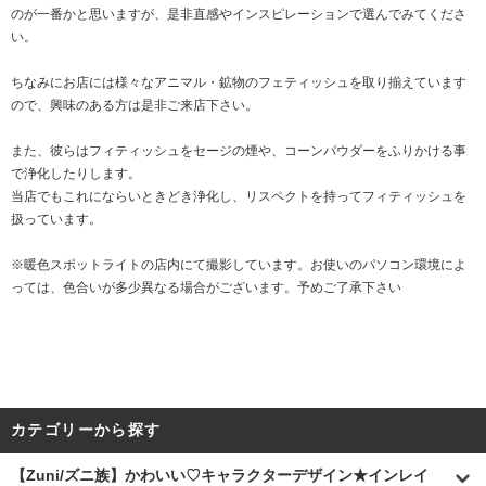
のが一番かと思いますが、是非直感やインスピレーションで選んでみてくださ
い。
ちなみにお店には様々なアニマル・鉱物のフェティッシュを取り揃えています
ので、興味のある方は是非ご来店下さい。
また、彼らはフィティッシュをセージの煙や、コーンパウダーをふりかける事
で浄化したりします。
当店でもこれにならいときどき浄化し、リスペクトを持ってフィティッシュを
扱っています。
※暖色スポットライトの店内にて撮影しています。お使いのパソコン環境によ
っては、色合いが多少異なる場合がございます。予めご了承下さい
カテゴリーから探す
【Zuni/ズニ族】かわいい♡キャラクターデザイン★インレイ