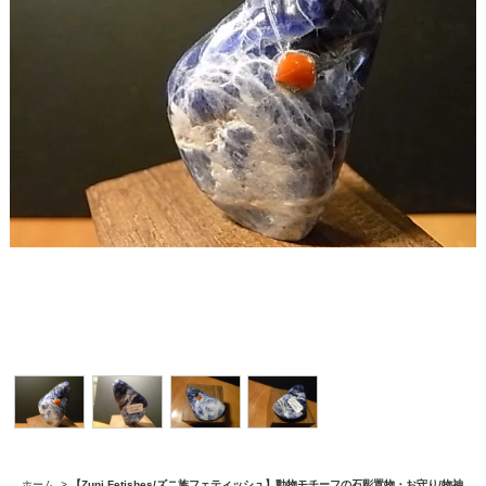
ホーム
>
【Zuni Fetishes/ズニ族フェティッシュ】動物モチーフの石彫置物・お守り/物神