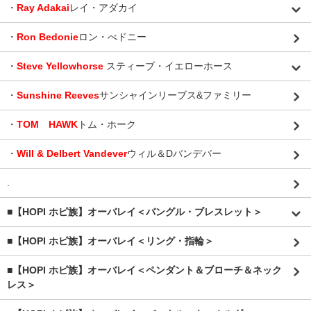
・
Ray Adakai
レイ・アダカイ
・
Ron Bedonie
ロン・べドニー
・
Steve Yellowhorse
スティーブ・イエローホース
・
Sunshine Reeves
サンシャインリーブス&ファミリー
・
TOM HAWK
トム・ホーク
・
Will & Delbert Vandever
ウィル＆Dバンデバー
.
■【HOPI ホピ族】オーバレイ＜バングル・ブレスレット＞
■【HOPI ホピ族】オーバレイ＜リング・指輪＞
■【HOPI ホピ族】オーバレイ＜ペンダント＆ブローチ＆ネック
レス＞