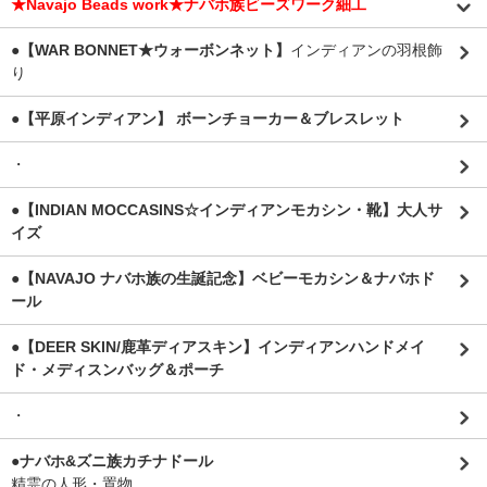
★Navajo Beads work★ナバホ族ビーズワーク細工
●【WAR BONNET★ウォーボンネット】
インディアンの羽根飾
り
●【平原インディアン】 ボーンチョーカー＆ブレスレット
・
●【INDIAN MOCCASINS☆インディアンモカシン・靴】大人サ
イズ
●【NAVAJO ナバホ族の生誕記念】ベビーモカシン＆ナバホド
ール
●【DEER SKIN/鹿革ディアスキン】インディアンハンドメイ
ド・メディスンバッグ＆ポーチ
・
●ナバホ&ズニ族カチナドール
精霊の人形・置物