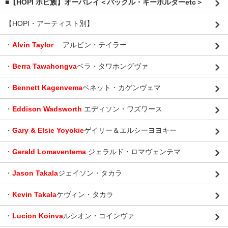
■【HOPI ホピ族】オーバレイ＜バックル・キーホルダーetc＞
【HOPI・アーティスト別】
・
Alvin Taylor
アルビン・テイラー
・
Berra Tawahongva
ベラ・タワホングヴァ
・
Bennett Kagenvema
ベネット・カゲンヴェマ
・
Eddison Wadsworth
エディソン・ワズワース
・
Gary & Elsie Yoyokie
ゲイリー＆エルシーヨヨキー
・
Gerald Lomaventema
ジェラルド・ロマヴェンテマ
・
Jason Takala
ジェイソン・タカラ
・
Kevin Takala
ケヴィン・タカラ
・
Lucion Koinva
ルシオン・コインヴァ