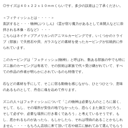
◎サイズは４０ｘ２２ｘ１０ｍｍくらいです。多少の誤差はご了承ください。
＜フィティッシュとは・・・・＞
直訳すると・・・物神(ぶつ しん) 《霊が宿り魔力があるとして未開人などに崇
拝される木像・石など》・・・
こちらはネイティブアメリカンのアニマルカービングです。いくつかのトライ
ブ（部族）で天然石や貝、ガラスなどの素材を使ったカービングが伝統的に作
られています。
このカービングは「フェティッシュ(物神)」と呼ばれ、数ある部族の中でも特に
ズニ族のカービングは有名で、その技術は家族で代々受け継がれていて、すべ
ての作品の作者が明らかにされているのも特徴です。
石などの素材を手にして、そこに宿る動物を感じながら、ひとつひとつ、意味
のあるものとして、丹念に魂を込めて作ります。
ズニの人々はフェティッシュについて「この物神は必要な人のところに届く、
そして、もし、その場所が安住の地でなかったら、恐らくまた旅立つだろう。
そして必ずや、必要な場所に行き着くであろう」と考えているそうです。も
し、惹かれるものがあったら、もしかしたら、それは理由のあることかもしれ
ません・・・・もちろん店頭に来て頂いて石や細工に触れてみて選んでもらう