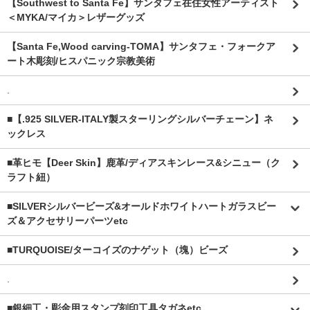
【Southwest to Santa Fe】サンタフェ在住女性アーティスト
＜MYKA/マイカ＞レザーグッズ
【Santa Fe,Wood carving-TOMA】サンタフェ・フォークア
ート木彫刻/ヒスパニック宗教美術
.
■【.925 SILVER-ITALY製スターリングシルバーチェーン】ネ
ックレス
■革ヒモ【Deer Skin】鹿革/ディアスキンレース&シニュー（ク
ラフト紐）
■SILVERシルバービーズ&オールドホワイトハートガラスビー
ズ＆アクセサリーパーツetc
■TURQUOISE/ターコイズのナゲット（塊）ビーズ
.
■銀細工・彫金用スタンプ刻印工具タガネetc