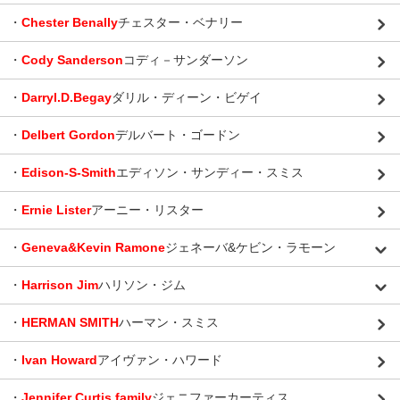
・
Chester Benally
チェスター・ベナリー
・
Cody Sanderson
コディ－サンダーソン
・
Darryl.D.Begay
ダリル・ディーン・ビゲイ
・
Delbert Gordon
デルバート・ゴードン
・
Edison-S-Smith
エディソン・サンディー・スミス
・
Ernie Lister
アーニー・リスター
・
Geneva&Kevin Ramone
ジェネーバ&ケビン・ラモーン
・
Harrison Jim
ハリソン・ジム
・
HERMAN SMITH
ハーマン・スミス
・
Ivan Howard
アイヴァン・ハワード
・
Jennifer Curtis family
ジェニファーカーティス