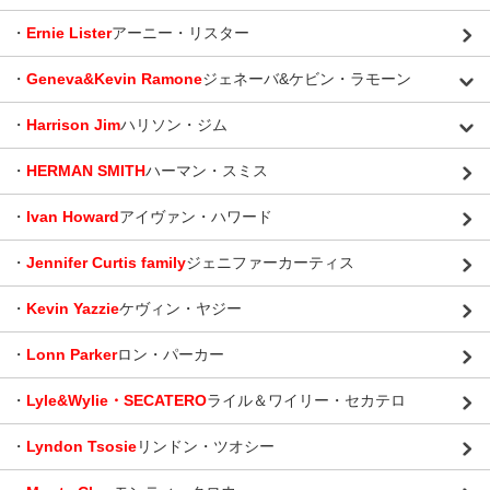
・
Ernie Lister
アーニー・リスター
・
Geneva&Kevin Ramone
ジェネーバ&ケビン・ラモーン
・
Harrison Jim
ハリソン・ジム
・
HERMAN SMITH
ハーマン・スミス
・
Ivan Howard
アイヴァン・ハワード
・
Jennifer Curtis family
ジェニファーカーティス
・
Kevin Yazzie
ケヴィン・ヤジー
・
Lonn Parker
ロン・パーカー
・
Lyle&Wylie・SECATERO
ライル＆ワイリー・セカテロ
・
Lyndon Tsosie
リンドン・ツオシー