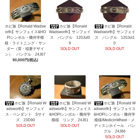
ホピ族【Ronald Wadsw
ホピ族【Ronald
ホピ族【Ronald
orth】サンフェイス&HO
Wadsworth】サンフェイ
Wadsworth】サンフェイ
PIシンボル・幾何学模
ス バングル 120Jul0
ス バングル 120Jul1
様・ライトニング・サン
9
0
ダー（雷・稲妻デザイ
SOLD OUT
SOLD OUT
ン） バングル 24J67
90,000円(税込)
ホピ族【Ronald W
ホピ族【Ronald W
ホピ族【Ronald W
adsworth】サンフェイ
adsworth】サンフェイス
adsworth】サンフェイス
ス・ペンダント Sサイ
&HOPIシンボル・幾何学
&HOPIシンボル・幾何学
ズ 23D90
模様 リング 24J61
模様/MedicinWheel・メ
SOLD OUT
SOLD OUT
ディスンホイール バン
グル 24J66
SOLD OUT