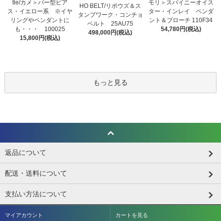
tle/カメ＞バー型ピア
モリ＞スパイニーオイス
HO BELT/リポウズ＆ス
ス・イエロー系 ※イヤ
ター・インレイ ペンダ
タンプワーク・コンチョ
リングやペンダントに
ント＆ブローチ 110F34
ベルト 25AU75
も・・・ 100025
54,780円(税込)
498,000円(税込)
15,800円(税込)
もっと見る
返品について
配送・送料について
支払い方法について
マイアカウント
カートを見る