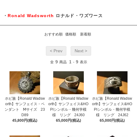
・
Ronald Wadsworth
ロナルド・ワズワース
おすすめ順
価格順
新着順
< Prev
Next >
9
1
9
全
商品
-
表示
ホピ族【Ronald Wadsw
ホピ族【Ronald Wadsw
ホピ族【Ronald Wadsw
orth】サンフェイス・ペ
orth】サンフェイス&HO
orth】サンフェイス&HO
ンダント Ⅿサイズ 23
PIシンボル・幾何学模
PIシンボル・幾何学模
D89
様 リング 24J60
様 リング 24J62
45,800円(税込)
65,000円(税込)
65,000円(税込)