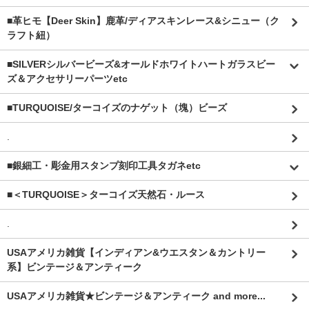
■革ヒモ【Deer Skin】鹿革/ディアスキンレース&シニュー（ク
ラフト紐）
■SILVERシルバービーズ&オールドホワイトハートガラスビー
ズ＆アクセサリーパーツetc
■TURQUOISE/ターコイズのナゲット（塊）ビーズ
.
■銀細工・彫金用スタンプ刻印工具タガネetc
■＜TURQUOISE＞ターコイズ天然石・ルース
.
USAアメリカ雑貨【インディアン&ウエスタン＆カントリー
系】ビンテージ＆アンティーク
USAアメリカ雑貨★ビンテージ＆アンティーク and more...