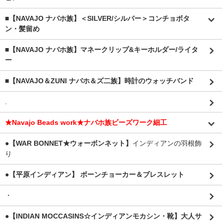
■【NAVAJO ナバホ族】＜SILVER/シルバー＞コンチョボタ
ン・髪留め
■【NAVAJO ナバホ族】マネークリップ&キーホルダー/ライタ
ー
■【NAVAJO＆ZUNI ナバホ＆ズ二族】時計のウォッチバンド
.
★Navajo Beads work★ナバホ族ビーズワーク細工
●【WAR BONNET★ウォーボンネット】
インディアンの羽根飾
り
●【平原インディアン】 ボーンチョーカー＆ブレスレット
・
●【INDIAN MOCCASINS☆インディアンモカシン・靴】大人サ