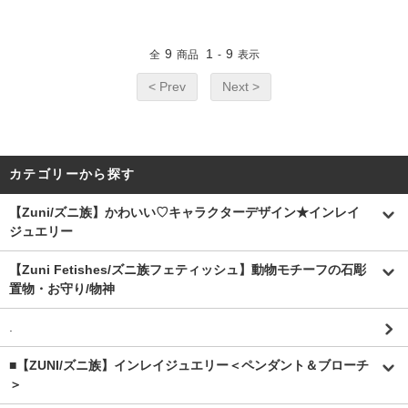
9
1
9
全
商品
-
表示
< Prev
Next >
カテゴリーから探す
【Zuni/ズニ族】かわいい♡キャラクターデザイン★インレイ
ジュエリー
【Zuni Fetishes/ズニ族フェティッシュ】動物モチーフの石彫
置物・お守り/物神
.
■【ZUNI/ズニ族】インレイジュエリー＜ペンダント＆ブローチ
＞