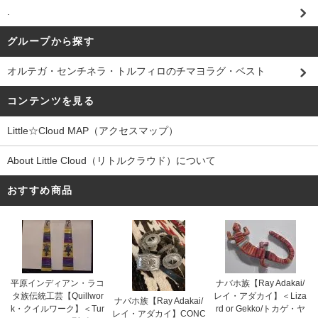
.
グループから探す
オルテガ・センチネラ・トルフィロのチマヨラグ・ベスト
コンテンツを見る
Little☆Cloud MAP（アクセスマップ）
About Little Cloud（リトルクラウド）について
おすすめ商品
平原インディアン・ラコ
ナバホ族【Ray Adakai/
タ族伝統工芸【Quillwor
レイ・アダカイ】＜Liza
ナバホ族【Ray Adakai/
k・クイルワーク】＜Tur
rd or Gekko/トカゲ・ヤ
レイ・アダカイ】CONC