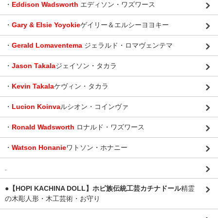
・
Eddison Wadsworth
エディソン・ワズワース
・
Gary & Elsie Yoyokie
ゲイリー＆エルシーヨヨキー
・
Gerald Lomaventema
ジェラルド・ロマヴェンテマ
・
Jason Takala
ジェイソン・タカラ
・
Kevin Takala
ケヴィン・タカラ
・
Lucion Koinva
ルシオン・コインヴァ
・
Ronald Wadsworth
ロナルド・ワズワース
・
Watson Honanie
ワトソン・ホナニー
.
●【HOPI KACHINA DOLL】ホピ族伝統工芸カチナドール
精霊
の木彫人形・木工芸術・お守り