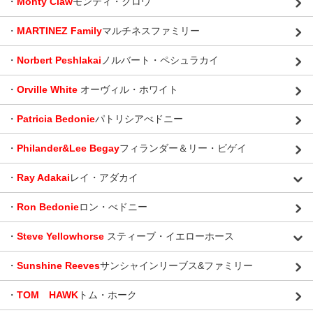
・
Monty Claw
モンティ・クロウ
・
MARTINEZ Family
マルチネスファミリー
・
Norbert Peshlakai
ノルバート・ペシュラカイ
・
Orville White
オーヴィル・ホワイト
・
Patricia Bedonie
パトリシアべドニー
・
Philander&Lee Begay
フィランダー＆リー・ビゲイ
・
Ray Adakai
レイ・アダカイ
・
Ron Bedonie
ロン・べドニー
・
Steve Yellowhorse
スティーブ・イエローホース
・
Sunshine Reeves
サンシャインリーブス&ファミリー
・
TOM HAWK
トム・ホーク