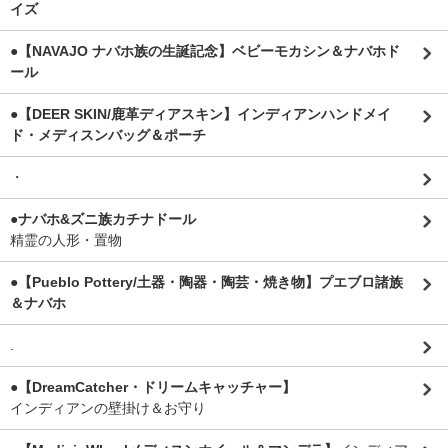
イズ
●【NAVAJO ナバホ族の生誕記念】ベビーモカシン＆ナバホド
ール
●【DEER SKIN/鹿革ディアスキン】インディアンハンドメイ
ド・メディスンバッグ＆ポーチ
・
●ナバホ&ズニ族カチナドール
精霊の人形・置物
●【Pueblo Pottery/土器・陶器・陶芸・焼き物】プエブロ諸族
＆ナバホ
.
●【DreamCatcher・ドリームキャッチャー】
インディアンの壁掛け＆お守り