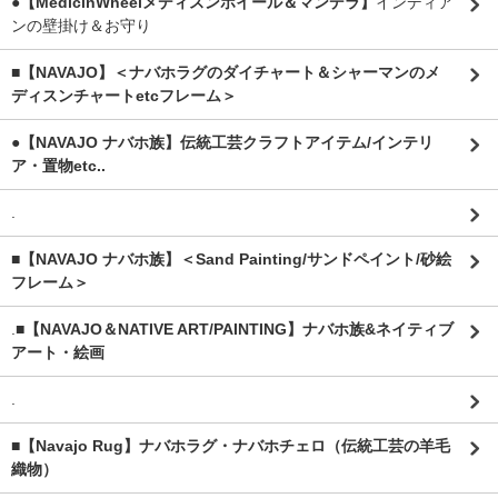
●【MedicinWheelメディスンホイール＆マンデラ】
インディア
ンの壁掛け＆お守り
■【NAVAJO】＜ナバホラグのダイチャート＆シャーマンのメ
ディスンチャートetcフレーム＞
●【NAVAJO ナバホ族】伝統工芸クラフトアイテム/インテリ
ア・置物etc..
.
■【NAVAJO ナバホ族】＜Sand Painting/サンドペイント/砂絵
フレーム＞
.
■【NAVAJO＆NATIVE ART/PAINTING】ナバホ族&ネイティブ
アート・絵画
.
■【Navajo Rug】ナバホラグ・ナバホチェロ（伝統工芸の羊毛
織物）