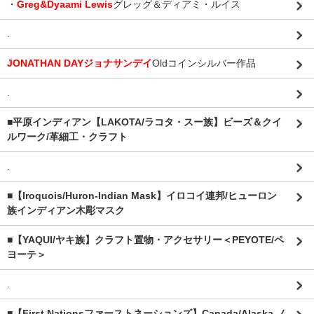
・
Greg&Dyaami Lewis
グレッグ＆ディアミ・ルイス
.
JONATHAN DAYジョナサンデイ
Oldコインシルバー作品
.
■平原インディアン【LAKOTA/ラコタ・スー族】ビーズ＆クイ
ルワーク/革細工・クラフト
.
■【Iroquois/Huron-Indian Mask】イロコイ連邦/ヒューロン
族インディアン木彫マスク
■【YAQUI/ヤキ族】クラフト置物・アクセサリー＜PEYOTE/ペ
ヨーテ＞
.
■【First Nationsファーストネーションズ】Canada/Alaska ノ