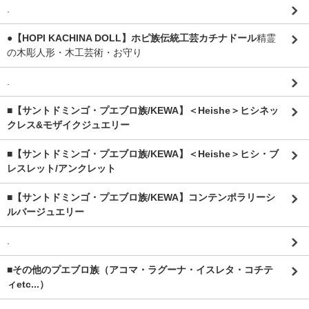
.
●【HOPI KACHINA DOLL】ホピ族伝統工芸カチナドール
精霊
の木彫人形・木工芸術・お守り
.
■【サントドミンゴ・プエブロ族/KEWA】＜Heishe＞ヒシネッ
クレス&モザイクジュエリー
■【サントドミンゴ・プエブロ族/KEWA】＜Heishe＞ヒシ・ブ
レスレット/アンクレット
■【サントドミンゴ・プエブロ族/KEWA】コンテンポラリーシ
ルバージュエリー
.
■その他のプエブロ族（アコマ・ラグーナ・イスレタ・コチテ
ィetc...）