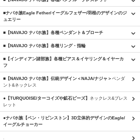
■
ナバホ族Eagle Fether/イーグルフェザー/羽根のデザインのジ
ュエリー
■【NAVAJO ナバホ族】各種ペンダント＆ブローチ
■【NAVAJO ナバホ族】各種リング・指輪
■【インディアン諸部族】各種ピアス＆イヤリング＆イヤーカ
フ
■【NAVAJO ナバホ族】伝統デザイン＜NAJA/ナジャ＞
ペンダ
ント&ネックレス
●【TURQUOISE/ターコイズや鉱石ビーズ】
ネックレス&ブレス
レット
●ナバホ族【ベン・リビンストン】3D立体的デザインのEagle/
イーグルチョーカー
.