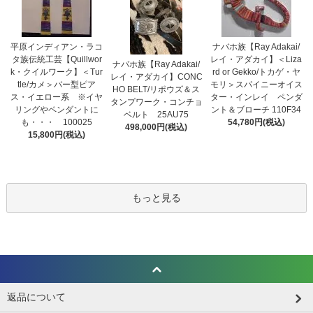
平原インディアン・ラコ
ナバホ族【Ray Adakai/
タ族伝統工芸【Quillwor
レイ・アダカイ】＜Liza
ナバホ族【Ray Adakai/
k・クイルワーク】＜Tur
rd or Gekko/トカゲ・ヤ
レイ・アダカイ】CONC
tle/カメ＞バー型ピア
モリ＞スパイニーオイス
HO BELT/リポウズ＆ス
ス・イエロー系 ※イヤ
ター・インレイ ペンダ
タンプワーク・コンチョ
リングやペンダントに
ント＆ブローチ 110F34
ベルト 25AU75
も・・・ 100025
54,780円(税込)
498,000円(税込)
15,800円(税込)
もっと見る
返品について