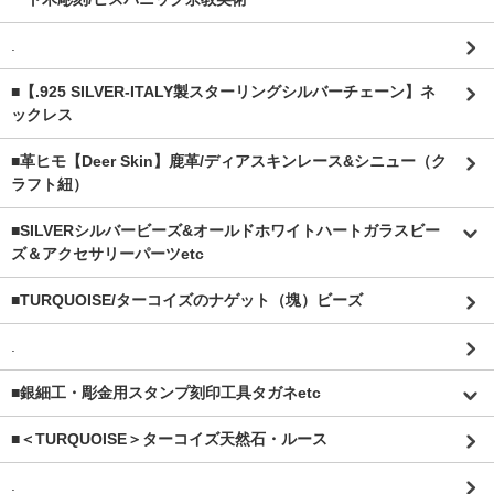
.
■【.925 SILVER-ITALY製スターリングシルバーチェーン】ネ
ックレス
■革ヒモ【Deer Skin】鹿革/ディアスキンレース&シニュー（ク
ラフト紐）
■SILVERシルバービーズ&オールドホワイトハートガラスビー
ズ＆アクセサリーパーツetc
■TURQUOISE/ターコイズのナゲット（塊）ビーズ
.
■銀細工・彫金用スタンプ刻印工具タガネetc
■＜TURQUOISE＞ターコイズ天然石・ルース
.