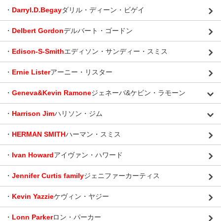
・
Darryl.D.Begay
ダリル・ディーン・ビゲイ
・
Delbert Gordon
デルバート・ゴードン
・
Edison-S-Smith
エディソン・サンディー・スミス
・
Ernie Lister
アーニー・リスター
・
Geneva&Kevin Ramone
ジェネーバ&ケビン・ラモーン
・
Harrison Jim
ハリソン・ジム
・
HERMAN SMITH
ハーマン・スミス
・
Ivan Howard
アイヴァン・ハワード
・
Jennifer Curtis family
ジェニファーカーティス
・
Kevin Yazzie
ケヴィン・ヤジー
・
Lonn Parker
ロン・パーカー