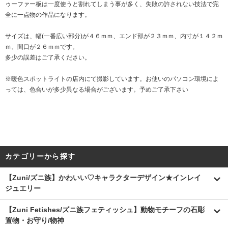
ゥーファー板は一度使うと割れてしまう事が多く、失敗の許されない技法で完
全に一点物の作品になります。
サイズは、幅(一番広い部分)が４６ｍｍ、エンド部が２３ｍｍ、内寸が１４２ｍ
ｍ、間口が２６ｍｍです。
多少の誤差はご了承ください。
※暖色スポットライトの店内にて撮影しています。お使いのパソコン環境によ
っては、色合いが多少異なる場合がございます。予めご了承下さい
カテゴリーから探す
【Zuni/ズニ族】かわいい♡キャラクターデザイン★インレイ
ジュエリー
【Zuni Fetishes/ズニ族フェティッシュ】動物モチーフの石彫
置物・お守り/物神