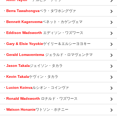
・
Berra Tawahongva
ベラ・タワホングヴァ
・
Bennett Kagenvema
ベネット・カゲンヴェマ
・
Eddison Wadsworth
エディソン・ワズワース
・
Gary & Elsie Yoyokie
ゲイリー＆エルシーヨヨキー
・
Gerald Lomaventema
ジェラルド・ロマヴェンテマ
・
Jason Takala
ジェイソン・タカラ
・
Kevin Takala
ケヴィン・タカラ
・
Lucion Koinva
ルシオン・コインヴァ
・
Ronald Wadsworth
ロナルド・ワズワース
・
Watson Honanie
ワトソン・ホナニー