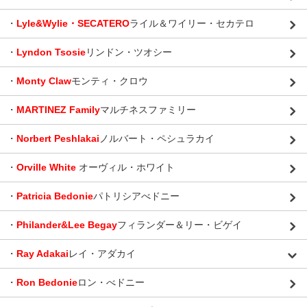
・
Lyle&Wylie・SECATERO
ライル＆ワイリー・セカテロ
・
Lyndon Tsosie
リンドン・ツオシー
・
Monty Claw
モンティ・クロウ
・
MARTINEZ Family
マルチネスファミリー
・
Norbert Peshlakai
ノルバート・ペシュラカイ
・
Orville White
オーヴィル・ホワイト
・
Patricia Bedonie
パトリシアべドニー
・
Philander&Lee Begay
フィランダー＆リー・ビゲイ
・
Ray Adakai
レイ・アダカイ
・
Ron Bedonie
ロン・べドニー