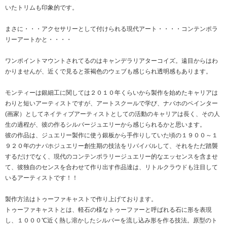
いたトリムも印象的です。
まさに・・・アクセサリーとして付けられる現代アート・・・・コンテンポラ
リーアートかと・・・・
ワンポイントマウントされてるのはキャンデラリアターコイズ。遠目からはわ
かりませんが、近くで見ると茶褐色のウェブも感じられ透明感もあります。
モンティーは銀細工に関しては２０１０年くらいから製作を始めたキャリアは
わりと短いアーティストですが、アートスクールで学び、ナバホのペインター
(画家）としてネイティブアーティストとしての活動のキャリアは長く、その人
生の過程が、彼の作るシルバージュエリーから感じられるかと思います。
彼の作品は、ジュエリー製作に使う銀板から手作りしていた頃の１９００～１
９２０年のナバホジュエリー創生期の技法をリバイバルして、それをただ踏襲
するだけでなく、現代のコンテンポラリージュエリー的なエッセンスを含ませ
て、彼独自のセンスを合わせて作り出す作品達は、リトルクラウドも注目して
いるアーティストです！！
製作方法はトゥーファキャストで作り上げております。
トゥーファキャストとは、軽石の様なトゥーファーと呼ばれる石に形を表現
し、１０００℃近く熱し溶かしたシルバーを流し込み形を作る技法。原型のト