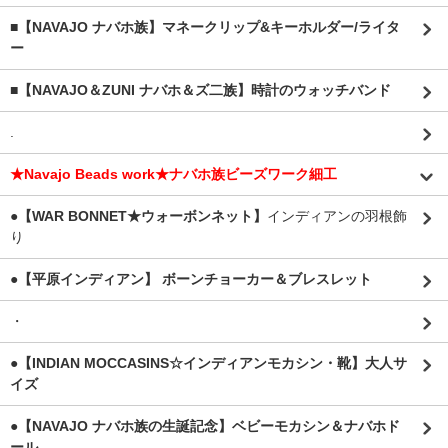
■【NAVAJO ナバホ族】マネークリップ&キーホルダー/ライタ
ー
■【NAVAJO＆ZUNI ナバホ＆ズ二族】時計のウォッチバンド
.
★Navajo Beads work★ナバホ族ビーズワーク細工
●【WAR BONNET★ウォーボンネット】
インディアンの羽根飾
り
●【平原インディアン】 ボーンチョーカー＆ブレスレット
・
●【INDIAN MOCCASINS☆インディアンモカシン・靴】大人サ
イズ
●【NAVAJO ナバホ族の生誕記念】ベビーモカシン＆ナバホド
ール