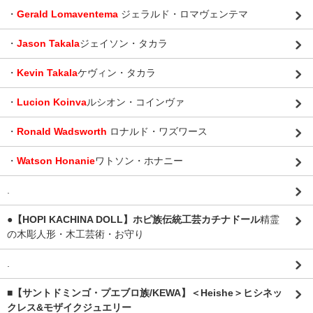
・
Gerald Lomaventema
ジェラルド・ロマヴェンテマ
・
Jason Takala
ジェイソン・タカラ
・
Kevin Takala
ケヴィン・タカラ
・
Lucion Koinva
ルシオン・コインヴァ
・
Ronald Wadsworth
ロナルド・ワズワース
・
Watson Honanie
ワトソン・ホナニー
.
●【HOPI KACHINA DOLL】ホピ族伝統工芸カチナドール
精霊
の木彫人形・木工芸術・お守り
.
■【サントドミンゴ・プエブロ族/KEWA】＜Heishe＞ヒシネッ
クレス&モザイクジュエリー