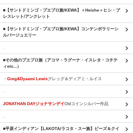
■【サントドミンゴ・プエブロ族/KEWA】＜Heishe＞ヒシ・ブ
レスレット/アンクレット
■【サントドミンゴ・プエブロ族/KEWA】コンテンポラリーシ
ルバージュエリー
.
■その他のプエブロ族（アコマ・ラグーナ・イスレタ・コチテ
ィetc...）
・
Greg&Dyaami Lewis
グレッグ＆ディアミ・ルイス
.
JONATHAN DAYジョナサンデイ
Oldコインシルバー作品
.
■平原インディアン【LAKOTA/ラコタ・スー族】ビーズ＆クイ