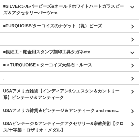
■SILVERシルバービーズ&オールドホワイトハートガラスビー
ズ＆アクセサリーパーツetc
■TURQUOISE/ターコイズのナゲット（塊）ビーズ
.
■銀細工・彫金用スタンプ刻印工具タガネetc
■＜TURQUOISE＞ターコイズ天然石・ルース
.
USAアメリカ雑貨【インディアン&ウエスタン＆カントリー
系】ビンテージ＆アンティーク
USAアメリカ雑貨★ビンテージ＆アンティーク and more...
USAビンテージ＆アンティークアクセサリー&宗教美術【クロ
ス/十字架・ロザリオ・メダル】