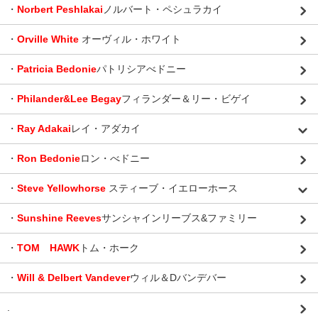
・
Norbert Peshlakai
ノルバート・ペシュラカイ
・
Orville White
オーヴィル・ホワイト
・
Patricia Bedonie
パトリシアべドニー
・
Philander&Lee Begay
フィランダー＆リー・ビゲイ
・
Ray Adakai
レイ・アダカイ
・
Ron Bedonie
ロン・べドニー
・
Steve Yellowhorse
スティーブ・イエローホース
・
Sunshine Reeves
サンシャインリーブス&ファミリー
・
TOM HAWK
トム・ホーク
・
Will & Delbert Vandever
ウィル＆Dバンデバー
.