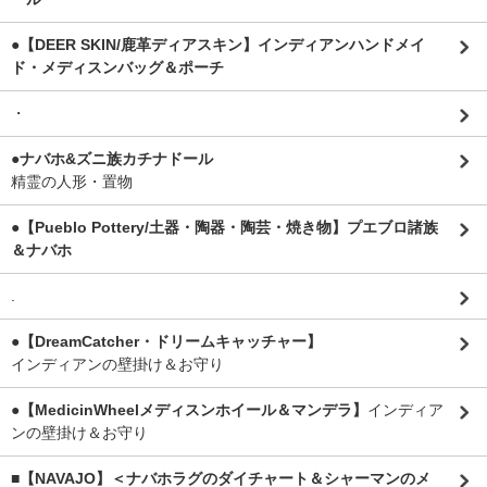
●【DEER SKIN/鹿革ディアスキン】インディアンハンドメイ
ド・メディスンバッグ＆ポーチ
・
●ナバホ&ズニ族カチナドール
精霊の人形・置物
●【Pueblo Pottery/土器・陶器・陶芸・焼き物】プエブロ諸族
＆ナバホ
.
●【DreamCatcher・ドリームキャッチャー】
インディアンの壁掛け＆お守り
●【MedicinWheelメディスンホイール＆マンデラ】
インディア
ンの壁掛け＆お守り
■【NAVAJO】＜ナバホラグのダイチャート＆シャーマンのメ