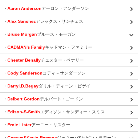
・
Aaron Anderson
アーロン・アンダーソン
・
Alex Sanchez
アレックス・サンチェス
・
Bruce Morgan
ブルース・モーガン
・
CADMAN’s Family
キャドマン・ファミリー
・
Chester Benally
チェスター・ベナリー
・
Cody Sanderson
コディ－サンダーソン
・
Darryl.D.Begay
ダリル・ディーン・ビゲイ
・
Delbert Gordon
デルバート・ゴードン
・
Edison-S-Smith
エディソン・サンディー・スミス
・
Ernie Lister
アーニー・リスター
・
Geneva&Kevin Ramone
ジェネーバ&ケビン・ラモーン