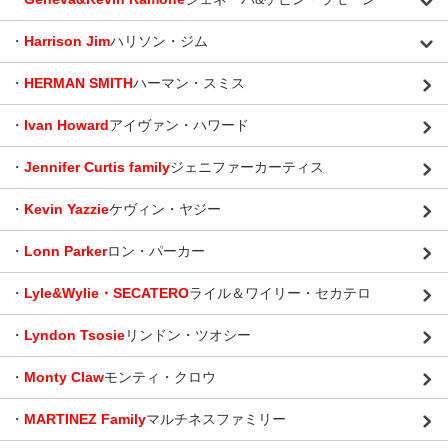
・
Harrison Jim
ハリソン・ジム
・
HERMAN SMITH
ハーマン・スミス
・
Ivan Howard
アイヴァン・ハワード
・
Jennifer Curtis family
ジェニファーカーティス
・
Kevin Yazzie
ケヴィン・ヤジー
・
Lonn Parker
ロン・パーカー
・
Lyle&Wylie・SECATERO
ライル＆ワイリー・セカテロ
・
Lyndon Tsosie
リンドン・ツオシー
・
Monty Claw
モンティ・クロウ
・
MARTINEZ Family
マルチネスファミリー