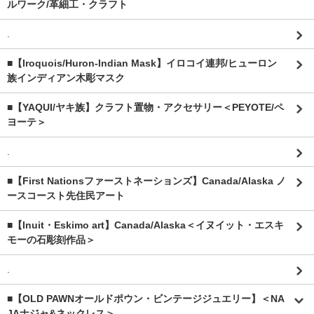
ルワーク/革細工・クラフト
.
■【Iroquois/Huron-Indian Mask】イロコイ連邦/ヒューロン
族インディアン木彫マスク
■【YAQUI/ヤキ族】クラフト置物・アクセサリー＜PEYOTE/ペ
ヨーテ＞
.
■【First Nationsファーストネーションズ】Canada/Alaska ノ
ースコースト先住民アート
■【Inuit・Eskimo art】Canada/Alaska＜イヌイット・エスキ
モーの石彫刻作品＞
.
■【OLD PAWNオールドポウン・ビンテージジュエリー】＜NA
JAナジャ&ネックレス＞