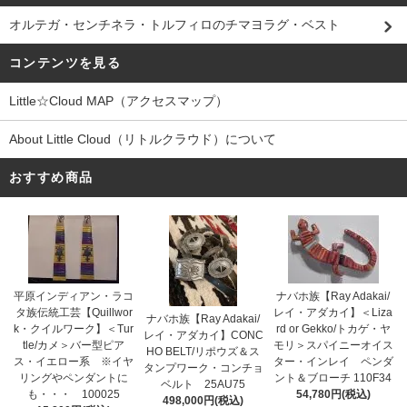
オルテガ・センチネラ・トルフィロのチマヨラグ・ベスト
コンテンツを見る
Little☆Cloud MAP（アクセスマップ）
About Little Cloud（リトルクラウド）について
おすすめ商品
平原インディアン・ラコ
ナバホ族【Ray Adakai/
タ族伝統工芸【Quillwor
レイ・アダカイ】＜Liza
ナバホ族【Ray Adakai/
k・クイルワーク】＜Tur
rd or Gekko/トカゲ・ヤ
レイ・アダカイ】CONC
tle/カメ＞バー型ピア
モリ＞スパイニーオイス
HO BELT/リポウズ＆ス
ス・イエロー系 ※イヤ
ター・インレイ ペンダ
タンプワーク・コンチョ
リングやペンダントに
ント＆ブローチ 110F34
ベルト 25AU75
も・・・ 100025
54,780円(税込)
498,000円(税込)