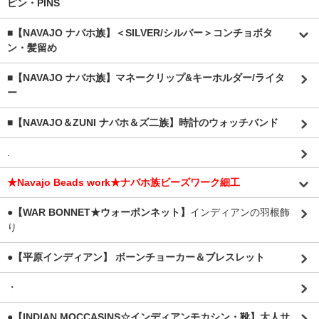
ピン・PINS
■【NAVAJO ナバホ族】＜SILVER/シルバー＞コンチョボタ
ン・髪留め
■【NAVAJO ナバホ族】マネークリップ&キーホルダー/ライタ
ー
■【NAVAJO＆ZUNI ナバホ＆ズ二族】時計のウォッチバンド
.
★Navajo Beads work★ナバホ族ビーズワーク細工
●【WAR BONNET★ウォーボンネット】
インディアンの羽根飾
り
●【平原インディアン】 ボーンチョーカー＆ブレスレット
・
●【INDIAN MOCCASINS☆インディアンモカシン・靴】大人サ