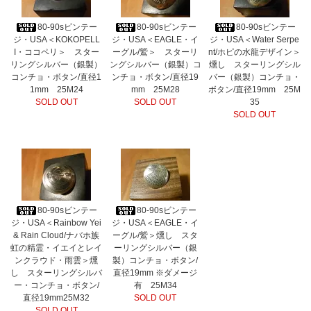
80-90sビンテー
80-90sビンテー
80-90sビンテー
ジ・USA＜KOKOPELL
ジ・USA＜EAGLE・イ
ジ・USA＜Water Serpe
I・ココペリ＞ スター
ーグル/鷲＞ スターリ
nt/ホピの水龍デザイン＞
リングシルバー（銀製）
ングシルバー（銀製）コ
燻し スターリングシル
コンチョ・ボタン/直径1
ンチョ・ボタン/直径19
バー（銀製）コンチョ・
1mm 25M24
mm 25M28
ボタン/直径19mm 25M
SOLD OUT
SOLD OUT
35
SOLD OUT
80-90sビンテー
80-90sビンテー
ジ・USA＜Rainbow Yei
ジ・USA＜EAGLE・イ
& Rain Cloud/ナバホ族
ーグル/鷲＞燻し スタ
虹の精霊・イエイとレイ
ーリングシルバー（銀
ンクラウド・雨雲＞燻
製）コンチョ・ボタン/
し スターリングシルバ
直径19mm ※ダメージ
ー・コンチョ・ボタン/
有 25M34
直径19mm25M32
SOLD OUT
SOLD OUT