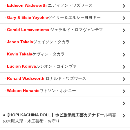
・
Eddison Wadsworth
エディソン・ワズワース
・
Gary & Elsie Yoyokie
ゲイリー＆エルシーヨヨキー
・
Gerald Lomaventema
ジェラルド・ロマヴェンテマ
・
Jason Takala
ジェイソン・タカラ
・
Kevin Takala
ケヴィン・タカラ
・
Lucion Koinva
ルシオン・コインヴァ
・
Ronald Wadsworth
ロナルド・ワズワース
・
Watson Honanie
ワトソン・ホナニー
.
●【HOPI KACHINA DOLL】ホピ族伝統工芸カチナドール
精霊
の木彫人形・木工芸術・お守り