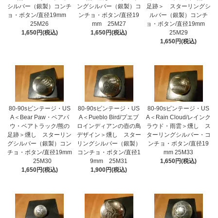
シルバー（銀製）コンチ
ングシルバー（銀製）コ
足跡＞ スターリングシ
ョ・ボタン/直径19mm
ンチョ・ボタン/直径19
ルバー（銀製）コンチ
25M26
mm 25M27
ョ・ボタン/直径19mm
1,650円(税込)
1,650円(税込)
25M29
1,650円(税込)
80-90sビンテージ・US
80-90sビンテージ・US
80-90sビンテージ・US
A＜Bear Paw・ベアパ
A＜Pueblo Bird/プエブ
A＜Rain Cloud/レインク
ウ・ベアトラック/熊の
ロインディアンの壺の鳥
ラウド・雨雲＞燻し ス
足跡＞燻し スターリン
デザイン＞燻し スター
ターリングシルバー・コ
グシルバー（銀製）コン
リングシルバー（銀製）
ンチョ・ボタン/直径19
チョ・ボタン/直径19mm
コンチョ・ボタン/直径1
mm 25M33
25M30
9mm 25M31
1,650円(税込)
1,650円(税込)
1,900円(税込)