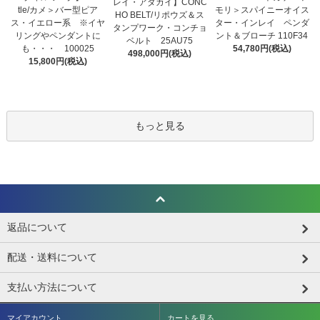
レイ・アダカイ】CONC
tle/カメ＞バー型ピア
モリ＞スパイニーオイス
HO BELT/リポウズ＆ス
ス・イエロー系 ※イヤ
ター・インレイ ペンダ
タンプワーク・コンチョ
リングやペンダントに
ント＆ブローチ 110F34
ベルト 25AU75
も・・・ 100025
54,780円(税込)
498,000円(税込)
15,800円(税込)
もっと見る
返品について
配送・送料について
支払い方法について
マイアカウント
カートを見る