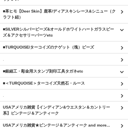
■革ヒモ【Deer Skin】鹿革/ディアスキンレース&シニュー（ク
ラフト紐）
■SILVERシルバービーズ&オールドホワイトハートガラスビー
ズ＆アクセサリーパーツetc
■TURQUOISE/ターコイズのナゲット（塊）ビーズ
.
■銀細工・彫金用スタンプ刻印工具タガネetc
■＜TURQUOISE＞ターコイズ天然石・ルース
.
USAアメリカ雑貨【インディアン&ウエスタン＆カントリー
系】ビンテージ＆アンティーク
USAアメリカ雑貨★ビンテージ＆アンティーク and more...