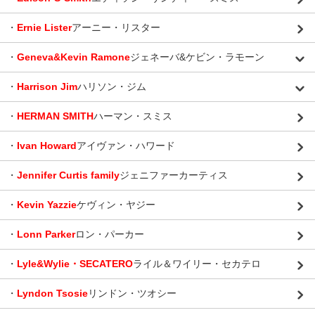
・
Ernie Lister
アーニー・リスター
・
Geneva&Kevin Ramone
ジェネーバ&ケビン・ラモーン
・
Harrison Jim
ハリソン・ジム
・
HERMAN SMITH
ハーマン・スミス
・
Ivan Howard
アイヴァン・ハワード
・
Jennifer Curtis family
ジェニファーカーティス
・
Kevin Yazzie
ケヴィン・ヤジー
・
Lonn Parker
ロン・パーカー
・
Lyle&Wylie・SECATERO
ライル＆ワイリー・セカテロ
・
Lyndon Tsosie
リンドン・ツオシー