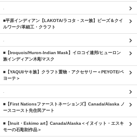
.
■平原インディアン【LAKOTA/ラコタ・スー族】ビーズ＆クイ
ルワーク/革細工・クラフト
.
■【Iroquois/Huron-Indian Mask】イロコイ連邦/ヒューロン
族インディアン木彫マスク
■【YAQUI/ヤキ族】クラフト置物・アクセサリー＜PEYOTE/ペ
ヨーテ＞
.
■【First Nationsファーストネーションズ】Canada/Alaska ノ
ースコースト先住民アート
■【Inuit・Eskimo art】Canada/Alaska＜イヌイット・エスキ
モーの石彫刻作品＞