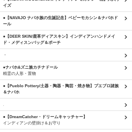
イズ
●【NAVAJO ナバホ族の生誕記念】ベビーモカシン＆ナバホド
ール
●【DEER SKIN/鹿革ディアスキン】インディアンハンドメイ
ド・メディスンバッグ＆ポーチ
・
●ナバホ&ズニ族カチナドール
精霊の人形・置物
●【Pueblo Pottery/土器・陶器・陶芸・焼き物】プエブロ諸族
＆ナバホ
.
●【DreamCatcher・ドリームキャッチャー】
インディアンの壁掛け＆お守り