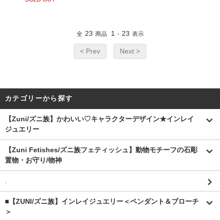
23
1
23
全
商品
-
表示
< Prev
Next >
カテゴリーから探す
【Zuni/ズニ族】かわいい♡キャラクターデザイン★インレイ
ジュエリー
【Zuni Fetishes/ズニ族フェティッシュ】動物モチーフの石彫
置物・お守り/物神
.
■【ZUNI/ズニ族】インレイジュエリー＜ペンダント＆ブローチ
＞