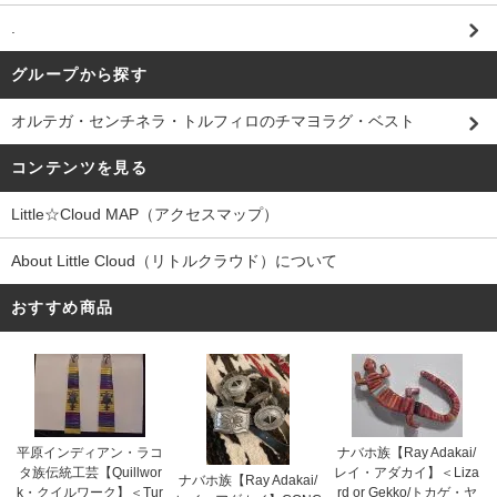
.
グループから探す
オルテガ・センチネラ・トルフィロのチマヨラグ・ベスト
コンテンツを見る
Little☆Cloud MAP（アクセスマップ）
About Little Cloud（リトルクラウド）について
おすすめ商品
平原インディアン・ラコ
ナバホ族【Ray Adakai/
タ族伝統工芸【Quillwor
レイ・アダカイ】＜Liza
ナバホ族【Ray Adakai/
k・クイルワーク】＜Tur
rd or Gekko/トカゲ・ヤ