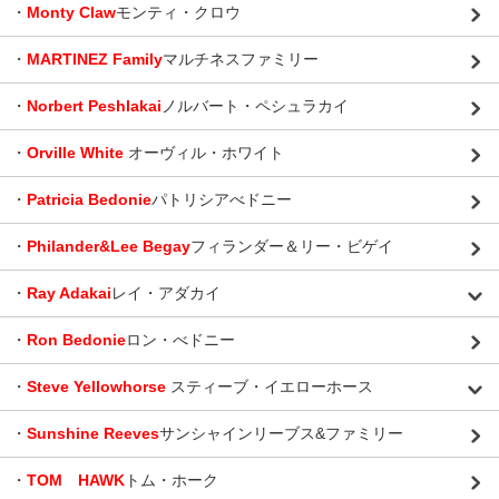
・
Monty Claw
モンティ・クロウ
・
MARTINEZ Family
マルチネスファミリー
・
Norbert Peshlakai
ノルバート・ペシュラカイ
・
Orville White
オーヴィル・ホワイト
・
Patricia Bedonie
パトリシアべドニー
・
Philander&Lee Begay
フィランダー＆リー・ビゲイ
・
Ray Adakai
レイ・アダカイ
・
Ron Bedonie
ロン・べドニー
・
Steve Yellowhorse
スティーブ・イエローホース
・
Sunshine Reeves
サンシャインリーブス&ファミリー
・
TOM HAWK
トム・ホーク