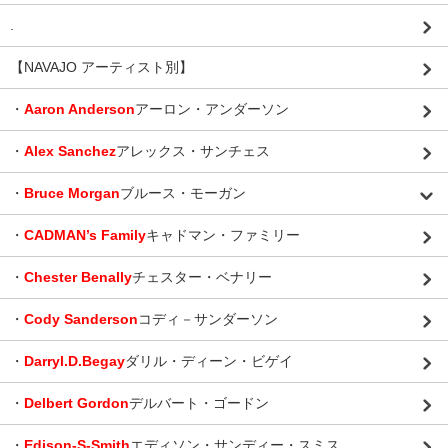
.
【NAVAJO アーティスト別】
・
Aaron Anderson
アーロン・アンダーソン
・
Alex Sanchez
アレックス・サンチェス
・
Bruce Morgan
ブルース・モーガン
・
CADMAN’s Family
キャドマン・ファミリー
・
Chester Benally
チェスター・ベナリー
・
Cody Sanderson
コディ－サンダーソン
・
Darryl.D.Begay
ダリル・ディーン・ビゲイ
・
Delbert Gordon
デルバート・ゴードン
・
Edison-S-Smith
エディソン・サンディー・スミス