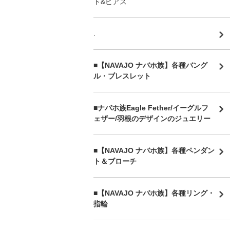
ト&ピアス
.
■【NAVAJO ナバホ族】各種バング
ル・ブレスレット
■
ナバホ族Eagle Fether/イーグルフ
ェザー/羽根のデザインのジュエリー
■【NAVAJO ナバホ族】各種ペンダン
ト＆ブローチ
■【NAVAJO ナバホ族】各種リング・
指輪