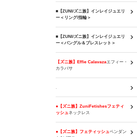
■【ZUNI/ズニ族】インレイジュエリ
ー＜リング/指輪＞
■【ZUNI/ズニ族】インレイジュエリ
ー＜バングル＆ブレスレット＞
【ズニ族】Effie Calavaza
エフィー・
カラバサ
.
●【ズニ族】ZuniFetishesフェティ
ッシュ
ネックレス
●【ズニ族】フェティッシュ
ペンダン