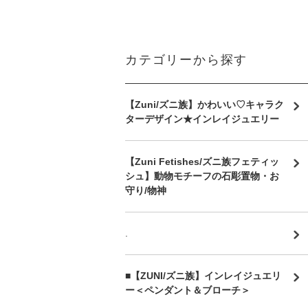
カテゴリーから探す
【Zuni/ズニ族】かわいい♡キャラク
ターデザイン★インレイジュエリー
【Zuni Fetishes/ズニ族フェティッ
シュ】動物モチーフの石彫置物・お
守り/物神
.
■【ZUNI/ズニ族】インレイジュエリ
ー＜ペンダント＆ブローチ＞