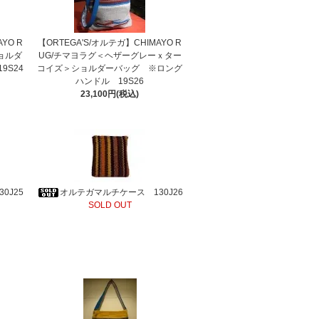
YO R
【ORTEGA'S/オルテガ】CHIMAYO R
ョルダ
UG/チマヨラグ＜ヘザーグレーｘター
9S24
コイズ＞ショルダーバッグ ※ロング
ハンドル 19S26
23,100円(税込)
0J25
オルテガマルチケース 130J26
SOLD OUT