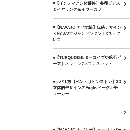
■【インディアン諸部族】各種ピアス
＆イヤリング＆イヤーカフ
■【NAVAJO ナバホ族】伝統デザイン
＜NAJA/ナジャ＞
ペンダント&ネック
レス
●【TURQUOISE/ターコイズや鉱石ビ
ーズ】
ネックレス&ブレスレット
●ナバホ族【ベン・リビンストン】3D
立体的デザインのEagle/イーグルチ
ョーカー
.
■【NAVAJO ナバホ族】＜ナバホパー