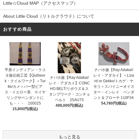
Little☆Cloud MAP（アクセスマップ）
About Little Cloud（リトルクラウド）について
おすすめ商品
平原インディアン・ラコ
ナバホ族【Ray Adakai/
タ族伝統工芸【Quillwor
レイ・アダカイ】＜Liza
ナバホ族【Ray Adakai/
k・クイルワーク】＜Tur
rd or Gekko/トカゲ・ヤ
レイ・アダカイ】CONC
tle/カメ＞バー型ピア
モリ＞スパイニーオイス
HO BELT/リポウズ＆ス
ス・イエロー系 ※イヤ
ター・インレイ ペンダ
タンプワーク・コンチョ
リングやペンダントに
ント＆ブローチ 110F34
ベルト 25AU75
も・・・ 100025
54,780円(税込)
498,000円(税込)
15,800円(税込)
もっと見る