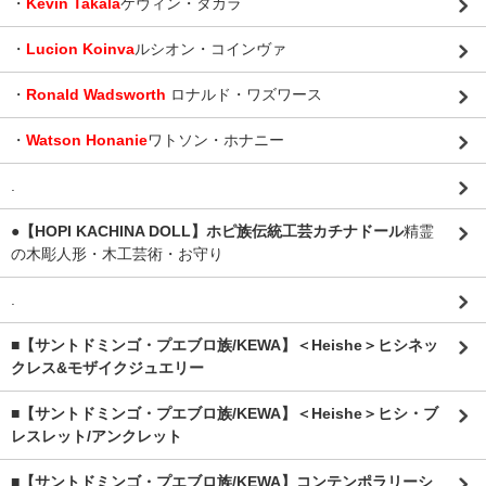
・
Kevin Takala
ケヴィン・タカラ
・
Lucion Koinva
ルシオン・コインヴァ
・
Ronald Wadsworth
ロナルド・ワズワース
・
Watson Honanie
ワトソン・ホナニー
.
●【HOPI KACHINA DOLL】ホピ族伝統工芸カチナドール
精霊
の木彫人形・木工芸術・お守り
.
■【サントドミンゴ・プエブロ族/KEWA】＜Heishe＞ヒシネッ
クレス&モザイクジュエリー
■【サントドミンゴ・プエブロ族/KEWA】＜Heishe＞ヒシ・ブ
レスレット/アンクレット
■【サントドミンゴ・プエブロ族/KEWA】コンテンポラリーシ