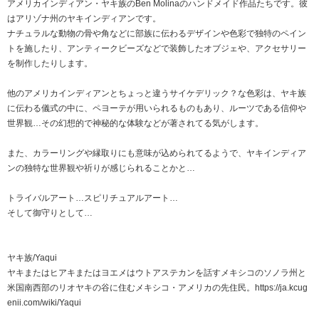
アメリカインディアン・ヤキ族のBen Molinaのハンドメイド作品たちです。彼
はアリゾナ州のヤキインディアンです。
ナチュラルな動物の骨や角などに部族に伝わるデザインや色彩で独特のペイン
トを施したり、アンティークビーズなどで装飾したオブジェや、アクセサリー
を制作したりします。
他のアメリカインディアンとちょっと違うサイケデリック？な色彩は、ヤキ族
に伝わる儀式の中に、ペヨーテが用いられるものもあり、ルーツである信仰や
世界観…その幻想的で神秘的な体験などが著されてる気がします。
また、カラーリングや縁取りにも意味が込められてるようで、ヤキインディア
ンの独特な世界観や祈りが感じられることかと…
トライバルアート…スピリチュアルアート…
そして御守りとして…
ヤキ族/Yaqui
ヤキまたはヒアキまたはヨエメはウトアステカンを話すメキシコのソノラ州と
米国南西部のリオヤキの谷に住むメキシコ・アメリカの先住民。https://ja.kcug
enii.com/wiki/Yaqui