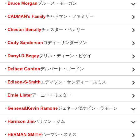
・
Bruce Morgan
ブルース・モーガン
・
CADMAN’s Family
キャドマン・ファミリー
・
Chester Benally
チェスター・ベナリー
・
Cody Sanderson
コディ－サンダーソン
・
Darryl.D.Begay
ダリル・ディーン・ビゲイ
・
Delbert Gordon
デルバート・ゴードン
・
Edison-S-Smith
エディソン・サンディー・スミス
・
Ernie Lister
アーニー・リスター
・
Geneva&Kevin Ramone
ジェネーバ&ケビン・ラモーン
・
Harrison Jim
ハリソン・ジム
・
HERMAN SMITH
ハーマン・スミス