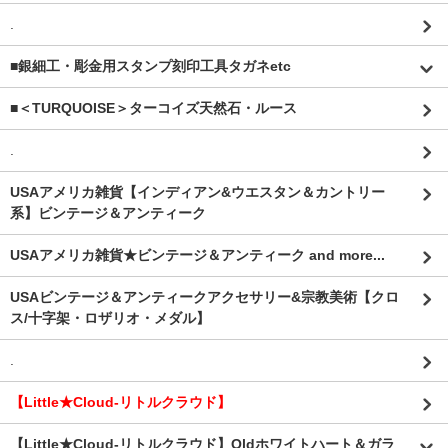
.
■銀細工・彫金用スタンプ刻印工具タガネetc
■＜TURQUOISE＞ターコイズ天然石・ルース
.
USAアメリカ雑貨【インディアン&ウエスタン＆カントリー
系】ビンテージ＆アンティーク
USAアメリカ雑貨★ビンテージ＆アンティーク and more...
USAビンテージ＆アンティークアクセサリー&宗教美術【クロ
ス/十字架・ロザリオ・メダル】
.
【Little★Cloud-リトルクラウド】
【Little★Cloud-リトルクラウド】Oldホワイトハート＆ガラ