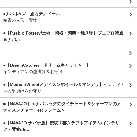
・
●ナバホ&ズニ族カチナドール
精霊の人形・置物
●【Pueblo Pottery/土器・陶器・陶芸・焼き物】プエブロ諸族
＆ナバホ
.
●【DreamCatcher・ドリームキャッチャー】
インディアンの壁掛け＆お守り
●【MedicinWheelメディスンホイール＆マンデラ】
インディア
ンの壁掛け＆お守り
■【NAVAJO】＜ナバホラグのダイチャート＆シャーマンのメ
ディスンチャートetcフレーム＞
●【NAVAJO ナバホ族】伝統工芸クラフトアイテム/インテリ
ア・置物etc..