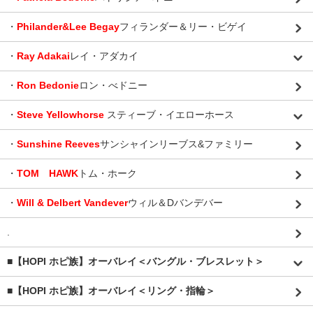
・
Philander&Lee Begay
フィランダー＆リー・ビゲイ
・
Ray Adakai
レイ・アダカイ
・
Ron Bedonie
ロン・べドニー
・
Steve Yellowhorse
スティーブ・イエローホース
・
Sunshine Reeves
サンシャインリーブス&ファミリー
・
TOM HAWK
トム・ホーク
・
Will & Delbert Vandever
ウィル＆Dバンデバー
.
■【HOPI ホピ族】オーバレイ＜バングル・ブレスレット＞
■【HOPI ホピ族】オーバレイ＜リング・指輪＞