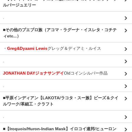
ルバージュエリー
.
■その他のプエブロ族（アコマ・ラグーナ・イスレタ・コチテ
ィetc...）
・
Greg&Dyaami Lewis
グレッグ＆ディアミ・ルイス
.
JONATHAN DAYジョナサンデイ
Oldコインシルバー作品
.
■平原インディアン【LAKOTA/ラコタ・スー族】ビーズ＆クイ
ルワーク/革細工・クラフト
.
■【Iroquois/Huron-Indian Mask】イロコイ連邦/ヒューロン