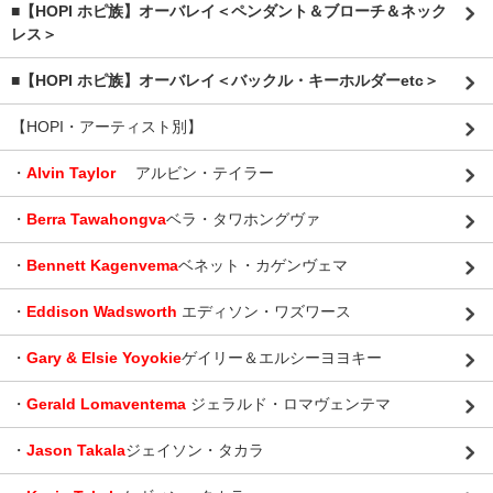
■【HOPI ホピ族】オーバレイ＜ペンダント＆ブローチ＆ネック
レス＞
■【HOPI ホピ族】オーバレイ＜バックル・キーホルダーetc＞
【HOPI・アーティスト別】
・
Alvin Taylor
アルビン・テイラー
・
Berra Tawahongva
ベラ・タワホングヴァ
・
Bennett Kagenvema
ベネット・カゲンヴェマ
・
Eddison Wadsworth
エディソン・ワズワース
・
Gary & Elsie Yoyokie
ゲイリー＆エルシーヨヨキー
・
Gerald Lomaventema
ジェラルド・ロマヴェンテマ
・
Jason Takala
ジェイソン・タカラ