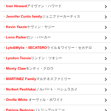
・
Ivan Howard
アイヴァン・ハワード
・
Jennifer Curtis family
ジェニファーカーティス
・
Kevin Yazzie
ケヴィン・ヤジー
・
Lonn Parker
ロン・パーカー
・
Lyle&Wylie・SECATERO
ライル＆ワイリー・セカテロ
・
Lyndon Tsosie
リンドン・ツオシー
・
Monty Claw
モンティ・クロウ
・
MARTINEZ Family
マルチネスファミリー
・
Norbert Peshlakai
ノルバート・ペシュラカイ
・
Orville White
オーヴィル・ホワイト
・
Patricia Bedonie
パトリシアべドニー