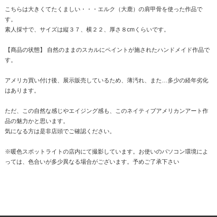
こちらは大きくてたくましい・・・エルク（大鹿）の肩甲骨を使った作品で
す。
素人採寸で、サイズは縦３７、横２２、厚さ８cmくらいです。
【商品の状態】 自然のままのスカルにペイントが施されたハンドメイド作品で
す。
アメリカ買い付け後、展示販売しているため、薄汚れ、また…多少の経年劣化
はあります。
ただ、この自然な感じやエイジング感も、このネイティブアメリカンアート作
品の魅力かと思います。
気になる方は是非店頭でご確認ください。
※暖色スポットライトの店内にて撮影しています。お使いのパソコン環境によ
っては、色合いが多少異なる場合がございます。予めご了承下さい