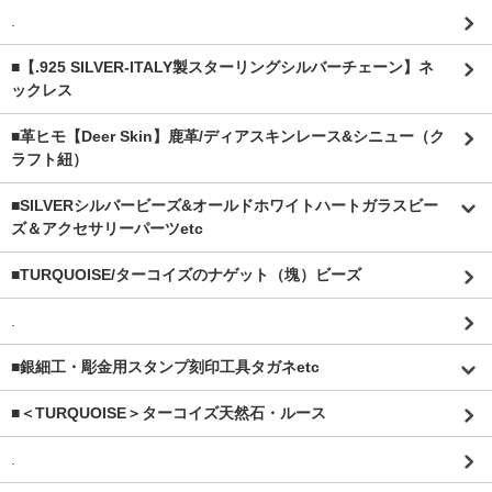
.
■【.925 SILVER-ITALY製スターリングシルバーチェーン】ネ
ックレス
■革ヒモ【Deer Skin】鹿革/ディアスキンレース&シニュー（ク
ラフト紐）
■SILVERシルバービーズ&オールドホワイトハートガラスビー
ズ＆アクセサリーパーツetc
■TURQUOISE/ターコイズのナゲット（塊）ビーズ
.
■銀細工・彫金用スタンプ刻印工具タガネetc
■＜TURQUOISE＞ターコイズ天然石・ルース
.