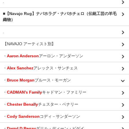
.
■【Navajo Rug】ナバホラグ・ナバホチェロ（伝統工芸の羊毛
織物）
.
【NAVAJO アーティスト別】
・
Aaron Anderson
アーロン・アンダーソン
・
Alex Sanchez
アレックス・サンチェス
・
Bruce Morgan
ブルース・モーガン
・
CADMAN’s Family
キャドマン・ファミリー
・
Chester Benally
チェスター・ベナリー
・
Cody Sanderson
コディ－サンダーソン
・
Darryl.D.Begay
ダリル・ディーン・ビゲイ