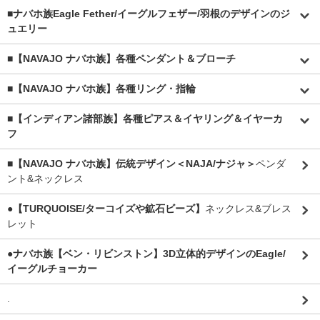
■
ナバホ族Eagle Fether/イーグルフェザー/羽根のデザインのジ
ュエリー
■【NAVAJO ナバホ族】各種ペンダント＆ブローチ
■【NAVAJO ナバホ族】各種リング・指輪
■【インディアン諸部族】各種ピアス＆イヤリング＆イヤーカ
フ
■【NAVAJO ナバホ族】伝統デザイン＜NAJA/ナジャ＞
ペンダ
ント&ネックレス
●【TURQUOISE/ターコイズや鉱石ビーズ】
ネックレス&ブレス
レット
●ナバホ族【ベン・リビンストン】3D立体的デザインのEagle/
イーグルチョーカー
.