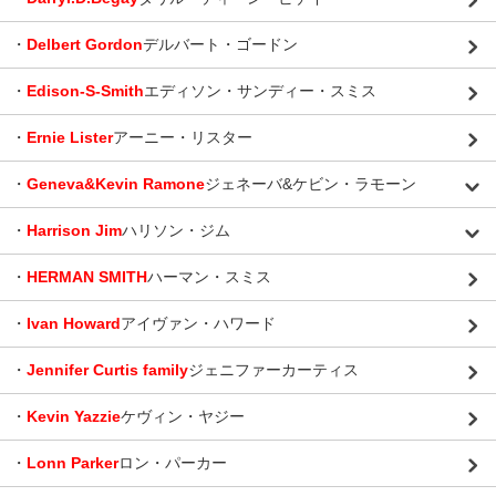
・
Delbert Gordon
デルバート・ゴードン
・
Edison-S-Smith
エディソン・サンディー・スミス
・
Ernie Lister
アーニー・リスター
・
Geneva&Kevin Ramone
ジェネーバ&ケビン・ラモーン
・
Harrison Jim
ハリソン・ジム
・
HERMAN SMITH
ハーマン・スミス
・
Ivan Howard
アイヴァン・ハワード
・
Jennifer Curtis family
ジェニファーカーティス
・
Kevin Yazzie
ケヴィン・ヤジー
・
Lonn Parker
ロン・パーカー