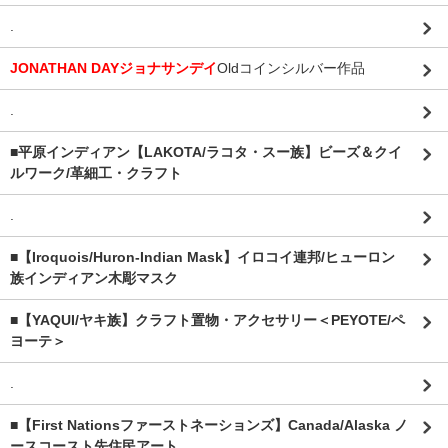
.
JONATHAN DAYジョナサンデイ
Oldコインシルバー作品
.
■平原インディアン【LAKOTA/ラコタ・スー族】ビーズ＆クイ
ルワーク/革細工・クラフト
.
■【Iroquois/Huron-Indian Mask】イロコイ連邦/ヒューロン
族インディアン木彫マスク
■【YAQUI/ヤキ族】クラフト置物・アクセサリー＜PEYOTE/ペ
ヨーテ＞
.
■【First Nationsファーストネーションズ】Canada/Alaska ノ
ースコースト先住民アート