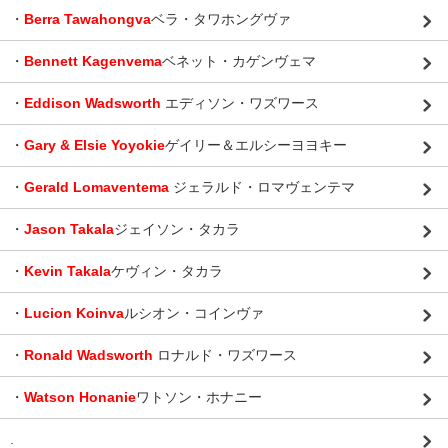
・
Berra Tawahongva
ベラ・タワホングヴァ
・
Bennett Kagenvema
ベネット・カゲンヴェマ
・
Eddison Wadsworth
エディソン・ワズワース
・
Gary & Elsie Yoyokie
ゲイリー＆エルシーヨヨキー
・
Gerald Lomaventema
ジェラルド・ロマヴェンテマ
・
Jason Takala
ジェイソン・タカラ
・
Kevin Takala
ケヴィン・タカラ
・
Lucion Koinva
ルシオン・コインヴァ
・
Ronald Wadsworth
ロナルド・ワズワース
・
Watson Honanie
ワトソン・ホナニー
.