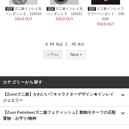
ズニ族インレイ丸
ズニ族インレイ丸
ズニ族インレイフ
ペンダントＳ 110o10
ペンダントＳ 110o11
ラワーペンダント 130
SOLD OUT
SOLD OUT
N26
SOLD OUT
69
1
30
全
商品
-
表示
< Prev
Next >
カテゴリーから探す
【Zuni/ズニ族】かわいい♡キャラクターデザイン★インレイ
ジュエリー
【Zuni Fetishes/ズニ族フェティッシュ】動物モチーフの石彫
置物・お守り/物神