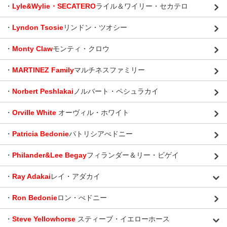
・
Lyle&Wylie・SECATERO
ライル＆ワイリー・セカテロ
・
Lyndon Tsosie
リンドン・ツオシー
・
Monty Claw
モンティ・クロウ
・
MARTINEZ Family
マルチネスファミリー
・
Norbert Peshlakai
ノルバート・ペシュラカイ
・
Orville White
オーヴィル・ホワイト
・
Patricia Bedonie
パトリシアべドニー
・
Philander&Lee Begay
フィランダー＆リー・ビゲイ
・
Ray Adakai
レイ・アダカイ
・
Ron Bedonie
ロン・べドニー
・
Steve Yellowhorse
スティーブ・イエローホース