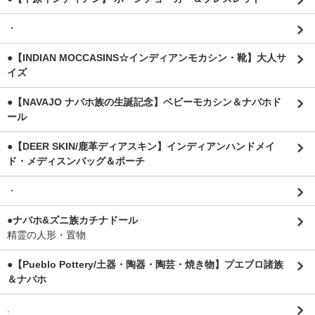
・
●【INDIAN MOCCASINS☆インディアンモカシン・靴】大人サ
イズ
●【NAVAJO ナバホ族の生誕記念】ベビーモカシン＆ナバホド
ール
●【DEER SKIN/鹿革ディアスキン】インディアンハンドメイ
ド・メディスンバッグ＆ポーチ
・
●ナバホ&ズニ族カチナドール
精霊の人形・置物
●【Pueblo Pottery/土器・陶器・陶芸・焼き物】プエブロ諸族
＆ナバホ
.