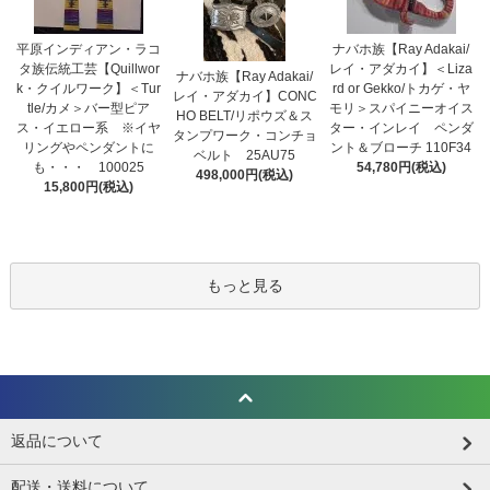
平原インディアン・ラコ
ナバホ族【Ray Adakai/
タ族伝統工芸【Quillwor
レイ・アダカイ】＜Liza
ナバホ族【Ray Adakai/
k・クイルワーク】＜Tur
rd or Gekko/トカゲ・ヤ
レイ・アダカイ】CONC
tle/カメ＞バー型ピア
モリ＞スパイニーオイス
HO BELT/リポウズ＆ス
ス・イエロー系 ※イヤ
ター・インレイ ペンダ
タンプワーク・コンチョ
リングやペンダントに
ント＆ブローチ 110F34
ベルト 25AU75
も・・・ 100025
54,780円(税込)
498,000円(税込)
15,800円(税込)
もっと見る
返品について
配送・送料について