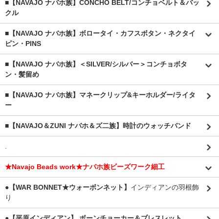
■【NAVAJO ナバホ族】CONCHO BELT/コンチョベルト＆バッ
クル
■【NAVAJO ナバホ族】ボロータイ・カフスボタン・ネクタイ
ピン・PINS
■【NAVAJO ナバホ族】＜SILVER/シルバー＞コンチョボタ
ン・髪留め
■【NAVAJO ナバホ族】マネークリップ&キーホルダー/ライタ
ー
■【NAVAJO＆ZUNI ナバホ＆ズ二族】時計のウォッチバンド
.
★Navajo Beads work★ナバホ族ビーズワーク細工
●【WAR BONNET★ウォーボンネット】
インディアンの羽根飾
り
●【平原インディアン】 ボーンチョーカー＆ブレスレット