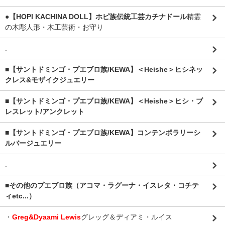
●【HOPI KACHINA DOLL】ホピ族伝統工芸カチナドール
精霊
の木彫人形・木工芸術・お守り
.
■【サントドミンゴ・プエブロ族/KEWA】＜Heishe＞ヒシネッ
クレス&モザイクジュエリー
■【サントドミンゴ・プエブロ族/KEWA】＜Heishe＞ヒシ・ブ
レスレット/アンクレット
■【サントドミンゴ・プエブロ族/KEWA】コンテンポラリーシ
ルバージュエリー
.
■その他のプエブロ族（アコマ・ラグーナ・イスレタ・コチテ
ィetc...）
・
Greg&Dyaami Lewis
グレッグ＆ディアミ・ルイス