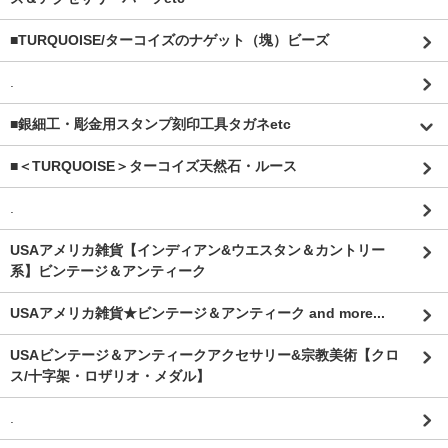
■TURQUOISE/ターコイズのナゲット（塊）ビーズ
.
■銀細工・彫金用スタンプ刻印工具タガネetc
■＜TURQUOISE＞ターコイズ天然石・ルース
.
USAアメリカ雑貨【インディアン&ウエスタン＆カントリー
系】ビンテージ＆アンティーク
USAアメリカ雑貨★ビンテージ＆アンティーク and more...
USAビンテージ＆アンティークアクセサリー&宗教美術【クロ
ス/十字架・ロザリオ・メダル】
.