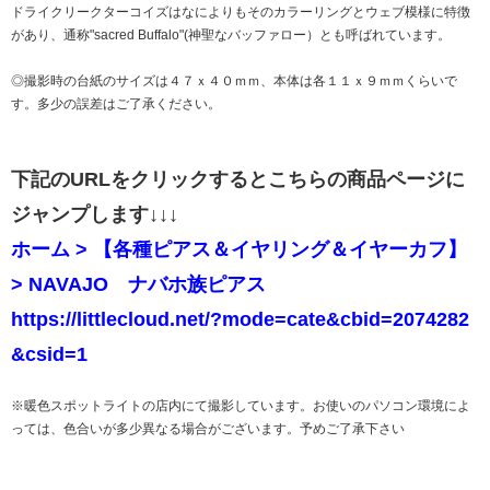
ドライクリークターコイズはなによりもそのカラーリングとウェブ模様に特徴
があり、通称"sacred Buffalo"(神聖なバッファロー）とも呼ばれています。
◎撮影時の台紙のサイズは４７ｘ４０ｍｍ、本体は各１１ｘ９ｍｍくらいで
す。多少の誤差はご了承ください。
下記のURLをクリックするとこちらの商品ページに
ジャンプします↓↓↓
ホーム > 【各種ピアス＆イヤリング＆イヤーカフ】
> NAVAJO ナバホ族ピアス
https://littlecloud.net/?mode=cate&cbid=2074282
&csid=1
※暖色スポットライトの店内にて撮影しています。お使いのパソコン環境によ
っては、色合いが多少異なる場合がございます。予めご了承下さい