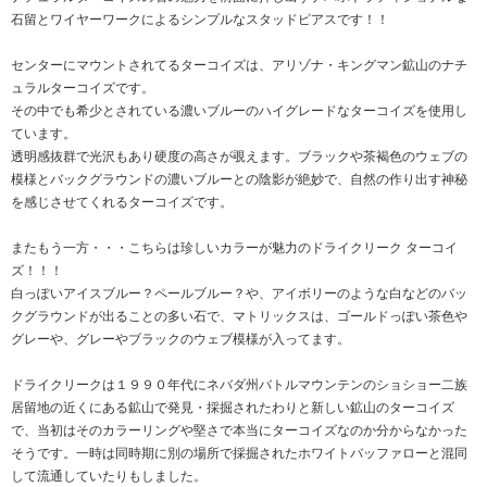
石留とワイヤーワークによるシンプルなスタッドピアスです！！
センターにマウントされてるターコイズは、アリゾナ・キングマン鉱山のナチ
ュラルターコイズです。
その中でも希少とされている濃いブルーのハイグレードなターコイズを使用し
ています。
透明感抜群で光沢もあり硬度の高さが覗えます。ブラックや茶褐色のウェブの
模様とバックグラウンドの濃いブルーとの陰影が絶妙で、自然の作り出す神秘
を感じさせてくれるターコイズです。
またもう一方・・・こちらは珍しいカラーが魅力のドライクリーク ターコイ
ズ！！！
白っぽいアイスブルー？ペールブルー？や、アイボリーのような白などのバッ
クグラウンドが出ることの多い石で、マトリックスは、ゴールドっぽい茶色や
グレーや、グレーやブラックのウェブ模様が入ってます。
ドライクリークは１９９０年代にネバダ州バトルマウンテンのショショー二族
居留地の近くにある鉱山で発見・採掘されたわりと新しい鉱山のターコイズ
で、当初はそのカラーリングや堅さで本当にターコイズなのか分からなかった
そうです。一時は同時期に別の場所で採掘されたホワイトバッファローと混同
して流通していたりもしました。