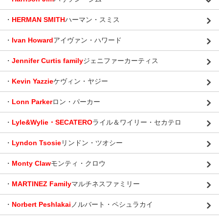
・
HERMAN SMITH
ハーマン・スミス
・
Ivan Howard
アイヴァン・ハワード
・
Jennifer Curtis family
ジェニファーカーティス
・
Kevin Yazzie
ケヴィン・ヤジー
・
Lonn Parker
ロン・パーカー
・
Lyle&Wylie・SECATERO
ライル＆ワイリー・セカテロ
・
Lyndon Tsosie
リンドン・ツオシー
・
Monty Claw
モンティ・クロウ
・
MARTINEZ Family
マルチネスファミリー
・
Norbert Peshlakai
ノルバート・ペシュラカイ