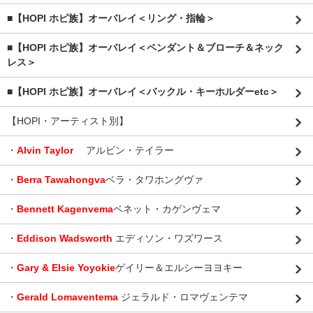
■【HOPI ホピ族】オーバレイ＜リング・指輪＞
■【HOPI ホピ族】オーバレイ＜ペンダント＆ブローチ＆ネック
レス＞
■【HOPI ホピ族】オーバレイ＜バックル・キーホルダーetc＞
【HOPI・アーティスト別】
・
Alvin Taylor
アルビン・テイラー
・
Berra Tawahongva
ベラ・タワホングヴァ
・
Bennett Kagenvema
ベネット・カゲンヴェマ
・
Eddison Wadsworth
エディソン・ワズワース
・
Gary & Elsie Yoyokie
ゲイリー＆エルシーヨヨキー
・
Gerald Lomaventema
ジェラルド・ロマヴェンテマ