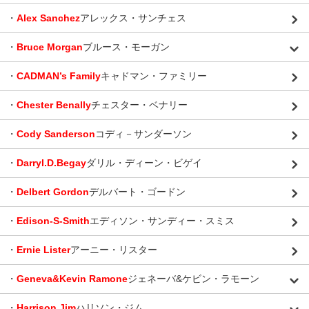
・
Alex Sanchez
アレックス・サンチェス
・
Bruce Morgan
ブルース・モーガン
・
CADMAN’s Family
キャドマン・ファミリー
・
Chester Benally
チェスター・ベナリー
・
Cody Sanderson
コディ－サンダーソン
・
Darryl.D.Begay
ダリル・ディーン・ビゲイ
・
Delbert Gordon
デルバート・ゴードン
・
Edison-S-Smith
エディソン・サンディー・スミス
・
Ernie Lister
アーニー・リスター
・
Geneva&Kevin Ramone
ジェネーバ&ケビン・ラモーン
・
Harrison Jim
ハリソン・ジム