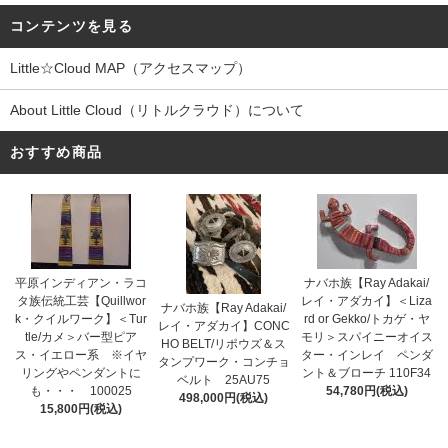
コンテンツを見る
Little☆Cloud MAP（アクセスマップ）
About Little Cloud（リトルクラウド）について
おすすめ商品
平原インディアン・ラコ
ナバホ族【Ray Adakai/
タ族伝統工芸【Quillwor
レイ・アダカイ】＜Liza
ナバホ族【Ray Adakai/
k・クイルワーク】＜Tur
rd or Gekko/トカゲ・ヤ
レイ・アダカイ】CONC
tle/カメ＞バー型ピア
モリ＞スパイニーオイス
HO BELT/リポウズ＆ス
ス・イエロー系 ※イヤ
ター・インレイ ペンダ
タンプワーク・コンチョ
リングやペンダントに
ント＆ブローチ 110F34
ベルト 25AU75
も・・・ 100025
54,780円(税込)
498,000円(税込)
15,800円(税込)