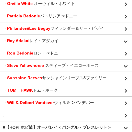
・
Orville White
オーヴィル・ホワイト
・
Patricia Bedonie
パトリシアべドニー
・
Philander&Lee Begay
フィランダー＆リー・ビゲイ
・
Ray Adakai
レイ・アダカイ
・
Ron Bedonie
ロン・べドニー
・
Steve Yellowhorse
スティーブ・イエローホース
・
Sunshine Reeves
サンシャインリーブス&ファミリー
・
TOM HAWK
トム・ホーク
・
Will & Delbert Vandever
ウィル＆Dバンデバー
.
■【HOPI ホピ族】オーバレイ＜バングル・ブレスレット＞