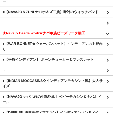
ー
■【NAVAJO＆ZUNI ナバホ＆ズ二族】時計のウォッチバンド
.
★Navajo Beads work★ナバホ族ビーズワーク細工
●【WAR BONNET★ウォーボンネット】
インディアンの羽根飾
り
●【平原インディアン】 ボーンチョーカー＆ブレスレット
・
●【INDIAN MOCCASINS☆インディアンモカシン・靴】大人サ
イズ
●【NAVAJO ナバホ族の生誕記念】ベビーモカシン＆ナバホド
ール
●【DEER SKIN/鹿革ディアスキン】インディアンハンドメイ