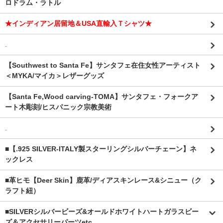
ロドラム・ラトル
★インディアン居留地＆USA直輸入Ｔシャツ★
.
【Southwest to Santa Fe】サンタフェ在住女性アーティスト
＜MYKA/マイカ＞レザーグッズ
【Santa Fe,Wood carving-TOMA】サンタフェ・フォークア
ート木彫刻/ヒスパニック宗教美術
.
■【.925 SILVER-ITALY製スターリングシルバーチェーン】ネ
ックレス
■革ヒモ【Deer Skin】鹿革/ディアスキンレース&シニュー（ク
ラフト紐）
■SILVERシルバービーズ&オールドホワイトハートガラスビー
ズ＆アクセサリーパーツetc