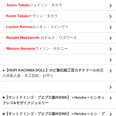
・
Jason Takala
ジェイソン・タカラ
・
Kevin Takala
ケヴィン・タカラ
・
Lucion Koinva
ルシオン・コインヴァ
・
Ronald Wadsworth
ロナルド・ワズワース
・
Watson Honanie
ワトソン・ホナニー
.
●【HOPI KACHINA DOLL】ホピ族伝統工芸カチナドール
精霊
の木彫人形・木工芸術・お守り
.
■【サントドミンゴ・プエブロ族/KEWA】＜Heishe＞ヒシネッ
クレス&モザイクジュエリー
■【サントドミンゴ・プエブロ族/KEWA】＜Heishe＞ヒシ・ブ