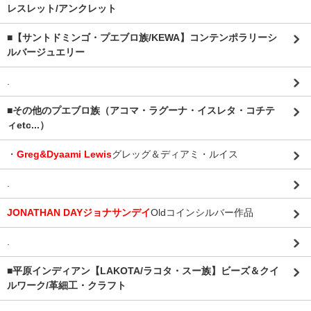
レスレット/アンクレット
■【サントドミンゴ・プエブロ族/KEWA】コンテンポラリーシ
ルバージュエリー
.
■その他のプエブロ族（アコマ・ラグーナ・イスレタ・コチテ
ィetc...）
・
Greg&Dyaami Lewis
グレッグ＆ディアミ・ルイス
.
JONATHAN DAYジョナサンデイ
Oldコインシルバー作品
.
■平原インディアン【LAKOTA/ラコタ・スー族】ビーズ＆クイ
ルワーク/革細工・クラフト