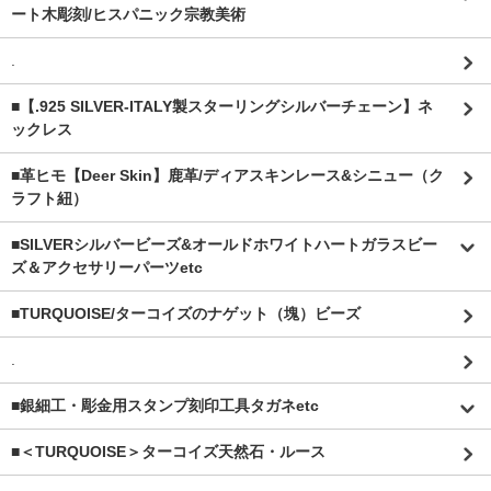
ート木彫刻/ヒスパニック宗教美術
.
■【.925 SILVER-ITALY製スターリングシルバーチェーン】ネ
ックレス
■革ヒモ【Deer Skin】鹿革/ディアスキンレース&シニュー（ク
ラフト紐）
■SILVERシルバービーズ&オールドホワイトハートガラスビー
ズ＆アクセサリーパーツetc
■TURQUOISE/ターコイズのナゲット（塊）ビーズ
.
■銀細工・彫金用スタンプ刻印工具タガネetc
■＜TURQUOISE＞ターコイズ天然石・ルース