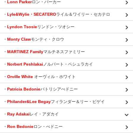
・
Lonn Parker
ロン・パーカー
・
Lyle&Wylie・SECATERO
ライル＆ワイリー・セカテロ
・
Lyndon Tsosie
リンドン・ツオシー
・
Monty Claw
モンティ・クロウ
・
MARTINEZ Family
マルチネスファミリー
・
Norbert Peshlakai
ノルバート・ペシュラカイ
・
Orville White
オーヴィル・ホワイト
・
Patricia Bedonie
パトリシアべドニー
・
Philander&Lee Begay
フィランダー＆リー・ビゲイ
・
Ray Adakai
レイ・アダカイ
・
Ron Bedonie
ロン・べドニー