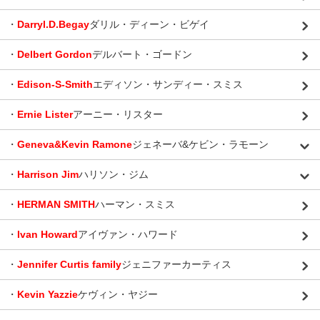
・
Darryl.D.Begay
ダリル・ディーン・ビゲイ
・
Delbert Gordon
デルバート・ゴードン
・
Edison-S-Smith
エディソン・サンディー・スミス
・
Ernie Lister
アーニー・リスター
・
Geneva&Kevin Ramone
ジェネーバ&ケビン・ラモーン
・
Harrison Jim
ハリソン・ジム
・
HERMAN SMITH
ハーマン・スミス
・
Ivan Howard
アイヴァン・ハワード
・
Jennifer Curtis family
ジェニファーカーティス
・
Kevin Yazzie
ケヴィン・ヤジー