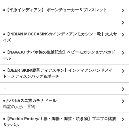
●【平原インディアン】 ボーンチョーカー＆ブレスレット
・
●【INDIAN MOCCASINS☆インディアンモカシン・靴】大人サ
イズ
●【NAVAJO ナバホ族の生誕記念】ベビーモカシン＆ナバホド
ール
●【DEER SKIN/鹿革ディアスキン】インディアンハンドメイ
ド・メディスンバッグ＆ポーチ
・
●ナバホ&ズニ族カチナドール
精霊の人形・置物
●【Pueblo Pottery/土器・陶器・陶芸・焼き物】プエブロ諸族
＆ナバホ