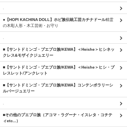
.
●【HOPI KACHINA DOLL】ホピ族伝統工芸カチナドール
精霊
の木彫人形・木工芸術・お守り
.
■【サントドミンゴ・プエブロ族/KEWA】＜Heishe＞ヒシネッ
クレス&モザイクジュエリー
■【サントドミンゴ・プエブロ族/KEWA】＜Heishe＞ヒシ・ブ
レスレット/アンクレット
■【サントドミンゴ・プエブロ族/KEWA】コンテンポラリーシ
ルバージュエリー
.
■その他のプエブロ族（アコマ・ラグーナ・イスレタ・コチテ
ィetc...）