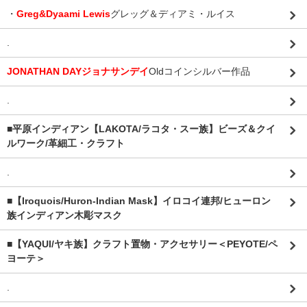
・
Greg&Dyaami Lewis
グレッグ＆ディアミ・ルイス
.
JONATHAN DAYジョナサンデイ
Oldコインシルバー作品
.
■平原インディアン【LAKOTA/ラコタ・スー族】ビーズ＆クイ
ルワーク/革細工・クラフト
.
■【Iroquois/Huron-Indian Mask】イロコイ連邦/ヒューロン
族インディアン木彫マスク
■【YAQUI/ヤキ族】クラフト置物・アクセサリー＜PEYOTE/ペ
ヨーテ＞
.