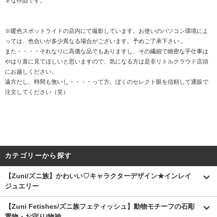
キな作品です。
※暖色スポットライトの店内にて撮影しています。お使いのパソコン環境によ
っては、色合いが多少異なる場合がございます。予めご了承下さい 。
また・・・・それなりに高価な品でもありますし、その繊細で緻密な手仕事は
やはり直に見てほしいと思いますので、気になる方は是非リトルクラウド店頭
にお越しください。
遠方だし、時間も無いし・・・・って方。ぼくのセレクト眼を信頼して通販で
注文してください（笑）
カテゴリーから探す
【Zuni/ズニ族】かわいい♡キャラクターデザイン★インレイ
ジュエリー
【Zuni Fetishes/ズニ族フェティッシュ】動物モチーフの石彫
置物・お守り/物神