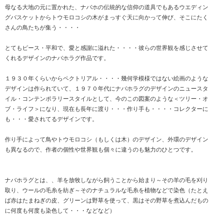
母なる大地の元に置かれた、ナバホの伝統的な信仰の道具でもあるウエディン
グバスケットからトウモロコシの木がまっすぐ天に向かって伸び、そこにたく
さんの鳥たちが集う・・・・
とてもピース・平和で、愛と感謝に溢れた・・・・彼らの世界観を感じさせて
くれるデザインのナバホラグ作品です。
１９３０年くらいからペクトリアル・・・・幾何学模様ではない絵画のような
デザインは作られていて、１９７０年代にナバホラグのデザインのニュースタ
イル・コンテンポラリースタイルとして、今のこの図案のような＜ツリー・オ
ブ・ライフ＞になり、現在も長年に渡り・・・作り手も・・・・コレクターに
も・・・愛されてるデザインです。
作り手によって鳥やトウモロコシ（もしくは木）のデザイン、外環のデザイン
も異なるので、作者の個性や世界観も個々に違うのも魅力のひとつです。
ナバホラグとは、、羊を放牧しながら飼うことから始まり～その羊の毛を刈り
取り、ウールの毛糸を紡ぎ～そのナチュラルな毛糸を植物などで染色（たとえ
ば赤はたまねぎの皮、グリーンは野草を使って、黒はその野草を煮込んだもの
に何度も何度も染色して・・・などなど）