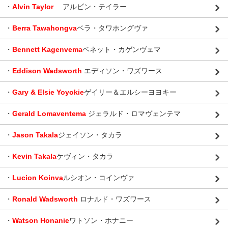
・
Alvin Taylor
アルビン・テイラー
・
Berra Tawahongva
ベラ・タワホングヴァ
・
Bennett Kagenvema
ベネット・カゲンヴェマ
・
Eddison Wadsworth
エディソン・ワズワース
・
Gary & Elsie Yoyokie
ゲイリー＆エルシーヨヨキー
・
Gerald Lomaventema
ジェラルド・ロマヴェンテマ
・
Jason Takala
ジェイソン・タカラ
・
Kevin Takala
ケヴィン・タカラ
・
Lucion Koinva
ルシオン・コインヴァ
・
Ronald Wadsworth
ロナルド・ワズワース
・
Watson Honanie
ワトソン・ホナニー