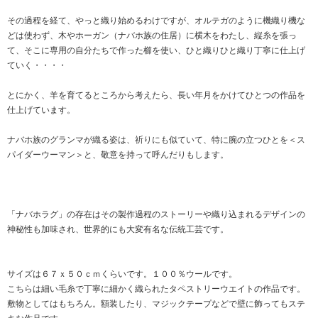
その過程を経て、やっと織り始めるわけですが、オルテガのように機織り機な
どは使わず、木やホーガン（ナバホ族の住居）に横木をわたし、縦糸を張っ
て、そこに専用の自分たちで作った櫛を使い、ひと織りひと織り丁寧に仕上げ
ていく・・・・
とにかく、羊を育てるところから考えたら、長い年月をかけてひとつの作品を
仕上げています。
ナバホ族のグランマが織る姿は、祈りにも似ていて、特に腕の立つひとを＜ス
パイダーウーマン＞と、敬意を持って呼んだりもします。
「ナバホラグ」の存在はその製作過程のストーリーや織り込まれるデザインの
神秘性も加味され、世界的にも大変有名な伝統工芸です。
サイズは６７ｘ５０ｃｍくらいです。１００％ウールです。
こちらは細い毛糸で丁寧に細かく織られたタペストリーウエイトの作品です。
敷物としてはもちろん。額装したり、マジックテープなどで壁に飾ってもステ