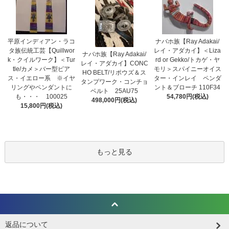
平原インディアン・ラコ
ナバホ族【Ray Adakai/
タ族伝統工芸【Quillwor
レイ・アダカイ】＜Liza
ナバホ族【Ray Adakai/
k・クイルワーク】＜Tur
rd or Gekko/トカゲ・ヤ
レイ・アダカイ】CONC
tle/カメ＞バー型ピア
モリ＞スパイニーオイス
HO BELT/リポウズ＆ス
ス・イエロー系 ※イヤ
ター・インレイ ペンダ
タンプワーク・コンチョ
リングやペンダントに
ント＆ブローチ 110F34
ベルト 25AU75
も・・・ 100025
54,780円(税込)
498,000円(税込)
15,800円(税込)
もっと見る
返品について