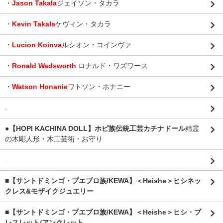
・
Jason Takala
ジェイソン・タカラ
・
Kevin Takala
ケヴィン・タカラ
・
Lucion Koinva
ルシオン・コインヴァ
・
Ronald Wadsworth
ロナルド・ワズワース
・
Watson Honanie
ワトソン・ホナニー
.
●【HOPI KACHINA DOLL】ホピ族伝統工芸カチナドール
精霊
の木彫人形・木工芸術・お守り
.
■【サントドミンゴ・プエブロ族/KEWA】＜Heishe＞ヒシネッ
クレス&モザイクジュエリー
■【サントドミンゴ・プエブロ族/KEWA】＜Heishe＞ヒシ・ブ
レスレット/アンクレット