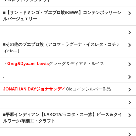
■【サントドミンゴ・プエブロ族/KEWA】コンテンポラリーシ
ルバージュエリー
.
■その他のプエブロ族（アコマ・ラグーナ・イスレタ・コチテ
ィetc...）
・
Greg&Dyaami Lewis
グレッグ＆ディアミ・ルイス
.
JONATHAN DAYジョナサンデイ
Oldコインシルバー作品
.
■平原インディアン【LAKOTA/ラコタ・スー族】ビーズ＆クイ
ルワーク/革細工・クラフト
.