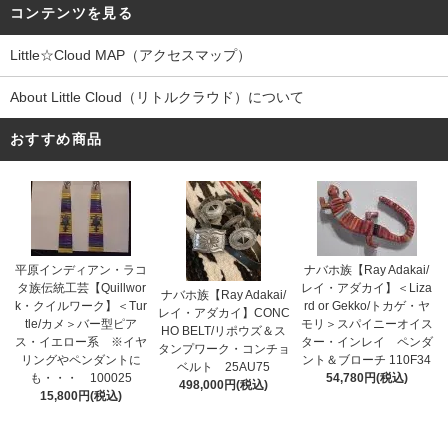
コンテンツを見る
Little☆Cloud MAP（アクセスマップ）
About Little Cloud（リトルクラウド）について
おすすめ商品
平原インディアン・ラコ
ナバホ族【Ray Adakai/
タ族伝統工芸【Quillwor
レイ・アダカイ】＜Liza
ナバホ族【Ray Adakai/
k・クイルワーク】＜Tur
rd or Gekko/トカゲ・ヤ
レイ・アダカイ】CONC
tle/カメ＞バー型ピア
モリ＞スパイニーオイス
HO BELT/リポウズ＆ス
ス・イエロー系 ※イヤ
ター・インレイ ペンダ
タンプワーク・コンチョ
リングやペンダントに
ント＆ブローチ 110F34
ベルト 25AU75
も・・・ 100025
54,780円(税込)
498,000円(税込)
15,800円(税込)