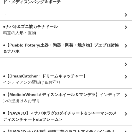
ド・メディスンバッグ＆ポーチ
・
●ナバホ&ズニ族カチナドール
精霊の人形・置物
●【Pueblo Pottery/土器・陶器・陶芸・焼き物】プエブロ諸族
＆ナバホ
.
●【DreamCatcher・ドリームキャッチャー】
インディアンの壁掛け＆お守り
●【MedicinWheelメディスンホイール＆マンデラ】
インディア
ンの壁掛け＆お守り
■【NAVAJO】＜ナバホラグのダイチャート＆シャーマンのメ
ディスンチャートetcフレーム＞
●【NAVAJO ナバホ族】伝統工芸クラフトアイテム/インテリ