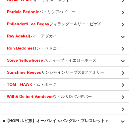
・
Patricia Bedonie
パトリシアべドニー
・
Philander&Lee Begay
フィランダー＆リー・ビゲイ
・
Ray Adakai
レイ・アダカイ
・
Ron Bedonie
ロン・べドニー
・
Steve Yellowhorse
スティーブ・イエローホース
・
Sunshine Reeves
サンシャインリーブス&ファミリー
・
TOM HAWK
トム・ホーク
・
Will & Delbert Vandever
ウィル＆Dバンデバー
.
■【HOPI ホピ族】オーバレイ＜バングル・ブレスレット＞