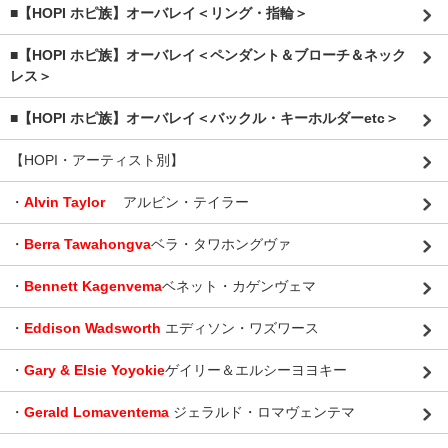
■【HOPI ホピ族】オーバレイ＜リング・指輪＞
■【HOPI ホピ族】オーバレイ＜ペンダント＆ブローチ＆ネック
レス＞
■【HOPI ホピ族】オーバレイ＜バックル・キーホルダーetc＞
【HOPI・アーティスト別】
・
Alvin Taylor
アルビン・テイラー
・
Berra Tawahongva
ベラ・タワホングヴァ
・
Bennett Kagenvema
ベネット・カゲンヴェマ
・
Eddison Wadsworth
エディソン・ワズワース
・
Gary & Elsie Yoyokie
ゲイリー＆エルシーヨヨキー
・
Gerald Lomaventema
ジェラルド・ロマヴェンテマ