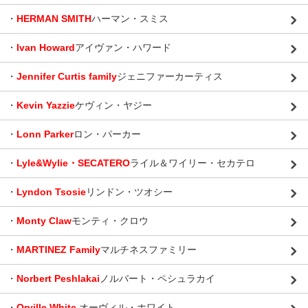
・
HERMAN SMITH
ハーマン・スミス
・
Ivan Howard
アイヴァン・ハワード
・
Jennifer Curtis family
ジェニファーカーティス
・
Kevin Yazzie
ケヴィン・ヤジー
・
Lonn Parker
ロン・パーカー
・
Lyle&Wylie・SECATERO
ライル＆ワイリー・セカテロ
・
Lyndon Tsosie
リンドン・ツオシー
・
Monty Claw
モンティ・クロウ
・
MARTINEZ Family
マルチネスファミリー
・
Norbert Peshlakai
ノルバート・ペシュラカイ
・
Orville White
オーヴィル・ホワイト