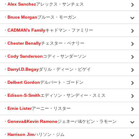
・
Alex Sanchez
アレックス・サンチェス
・
Bruce Morgan
ブルース・モーガン
・
CADMAN’s Family
キャドマン・ファミリー
・
Chester Benally
チェスター・ベナリー
・
Cody Sanderson
コディ－サンダーソン
・
Darryl.D.Begay
ダリル・ディーン・ビゲイ
・
Delbert Gordon
デルバート・ゴードン
・
Edison-S-Smith
エディソン・サンディー・スミス
・
Ernie Lister
アーニー・リスター
・
Geneva&Kevin Ramone
ジェネーバ&ケビン・ラモーン
・
Harrison Jim
ハリソン・ジム