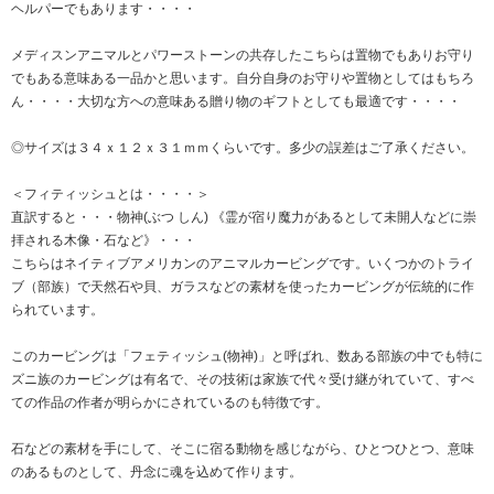
ヘルパーでもあります・・・・
メディスンアニマルとパワーストーンの共存したこちらは置物でもありお守り
でもある意味ある一品かと思います。自分自身のお守りや置物としてはもちろ
ん・・・・大切な方への意味ある贈り物のギフトとしても最適です・・・・
◎サイズは３４ｘ１２ｘ３１ｍｍくらいです。多少の誤差はご了承ください。
＜フィティッシュとは・・・・＞
直訳すると・・・物神(ぶつ しん) 《霊が宿り魔力があるとして未開人などに崇
拝される木像・石など》・・・
こちらはネイティブアメリカンのアニマルカービングです。いくつかのトライ
ブ（部族）で天然石や貝、ガラスなどの素材を使ったカービングが伝統的に作
られています。
このカービングは「フェティッシュ(物神)」と呼ばれ、数ある部族の中でも特に
ズニ族のカービングは有名で、その技術は家族で代々受け継がれていて、すべ
ての作品の作者が明らかにされているのも特徴です。
石などの素材を手にして、そこに宿る動物を感じながら、ひとつひとつ、意味
のあるものとして、丹念に魂を込めて作ります。