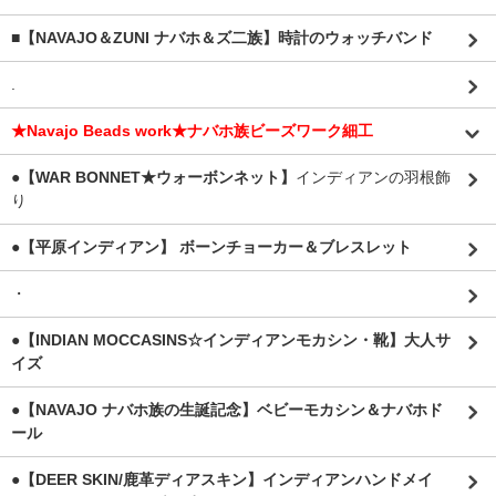
■【NAVAJO＆ZUNI ナバホ＆ズ二族】時計のウォッチバンド
.
★Navajo Beads work★ナバホ族ビーズワーク細工
●【WAR BONNET★ウォーボンネット】
インディアンの羽根飾
り
●【平原インディアン】 ボーンチョーカー＆ブレスレット
・
●【INDIAN MOCCASINS☆インディアンモカシン・靴】大人サ
イズ
●【NAVAJO ナバホ族の生誕記念】ベビーモカシン＆ナバホド
ール
●【DEER SKIN/鹿革ディアスキン】インディアンハンドメイ