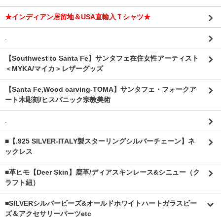
★インディアン居留地＆USA直輸入Ｔシャツ★
.
【Southwest to Santa Fe】サンタフェ在住女性アーティスト
＜MYKA/マイカ＞レザーグッズ
【Santa Fe,Wood carving-TOMA】サンタフェ・フォークア
ート木彫刻/ヒスパニック宗教美術
.
■【.925 SILVER-ITALY製スターリングシルバーチェーン】ネ
ックレス
■革ヒモ【Deer Skin】鹿革/ディアスキンレース&シニュー（ク
ラフト紐）
■SILVERシルバービーズ&オールドホワイトハートガラスビー
ズ＆アクセサリーパーツetc