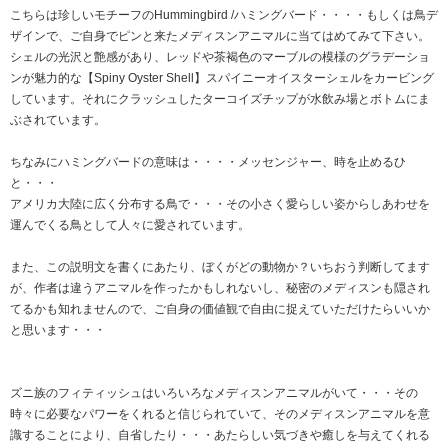
こちらは珍しいモチーフのHummingbird /ハミングバード・・・・もしくは鳥デ
ザインで、ご自身でピンと来たメディスンアニマルに当てはめてみて下さい。
シェルの光沢と艶感があり、レッドや茶褐色のマーブルの模様のグラデーショ
ンが魅力的な【Spiny Oyster Shell】スパイニーオイスターシェルをカービング
しています。それにクラッシュしたターコイズチップが水飲み場とボトムにま
ぶされています。
ちなみにハミングバードの意味は・・・・メッセンジャー、時を止めるひ
と・・・
アメリカ大陸に広く分布する鳥で・・・その小さく愛らしい姿からしあわせを
運んでくる鳥として人々に愛されています。
また、この説明文を書くにあたり、ぼくがどの動物か？いちおう判断してます
が、作者は違うアニマルを作ったかもしれないし、秘密のメディスンも隠され
てるかも知れませんので、ご自身の価値観で自由に捉えていただけたらいいか
と思います・・・
ズニ族のフィティッシュはいろいろなメディスンアニマルがいて・・・その
時々に必要なパワーをくれると信じられていて、そのメディスンアニマルを意
識することにより、自省したり・・・あたらしい気づきや癒しを与えてくれる