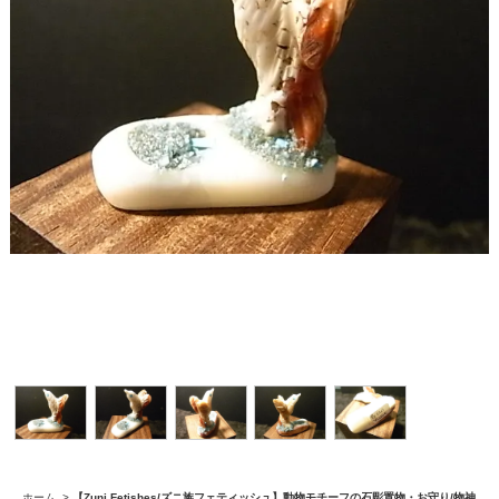
ホーム
>
【Zuni Fetishes/ズニ族フェティッシュ】動物モチーフの石彫置物・お守り/物神