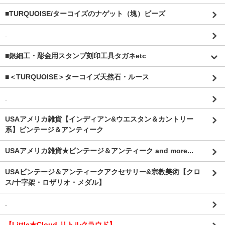
■TURQUOISE/ターコイズのナゲット（塊）ビーズ
.
■銀細工・彫金用スタンプ刻印工具タガネetc
■＜TURQUOISE＞ターコイズ天然石・ルース
.
USAアメリカ雑貨【インディアン&ウエスタン＆カントリー
系】ビンテージ＆アンティーク
USAアメリカ雑貨★ビンテージ＆アンティーク and more...
USAビンテージ＆アンティークアクセサリー&宗教美術【クロ
ス/十字架・ロザリオ・メダル】
.
【Little★Cloud-リトルクラウド】