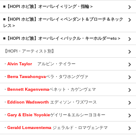
■【HOPI ホピ族】オーバレイ＜リング・指輪＞
■【HOPI ホピ族】オーバレイ＜ペンダント＆ブローチ＆ネック
レス＞
■【HOPI ホピ族】オーバレイ＜バックル・キーホルダーetc＞
【HOPI・アーティスト別】
・
Alvin Taylor
アルビン・テイラー
・
Berra Tawahongva
ベラ・タワホングヴァ
・
Bennett Kagenvema
ベネット・カゲンヴェマ
・
Eddison Wadsworth
エディソン・ワズワース
・
Gary & Elsie Yoyokie
ゲイリー＆エルシーヨヨキー
・
Gerald Lomaventema
ジェラルド・ロマヴェンテマ