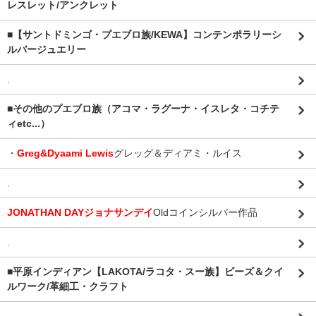
レスレット/アンクレット
■【サントドミンゴ・プエブロ族/KEWA】コンテンポラリーシ
ルバージュエリー
.
■その他のプエブロ族（アコマ・ラグーナ・イスレタ・コチテ
ィetc...）
・
Greg&Dyaami Lewis
グレッグ＆ディアミ・ルイス
.
JONATHAN DAYジョナサンデイ
Oldコインシルバー作品
.
■平原インディアン【LAKOTA/ラコタ・スー族】ビーズ＆クイ
ルワーク/革細工・クラフト