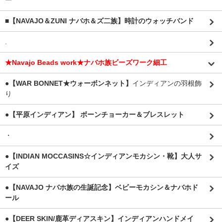
ー
■【NAVAJO＆ZUNI ナバホ＆ズ二族】時計のウォッチバンド
.
★Navajo Beads work★ナバホ族ビーズワーク細工
●【WAR BONNET★ウォーボンネット】
インディアンの羽根飾
り
●【平原インディアン】 ボーンチョーカー＆ブレスレット
・
●【INDIAN MOCCASINS☆インディアンモカシン・靴】大人サ
イズ
●【NAVAJO ナバホ族の生誕記念】ベビーモカシン＆ナバホド
ール
●【DEER SKIN/鹿革ディアスキン】インディアンハンドメイ