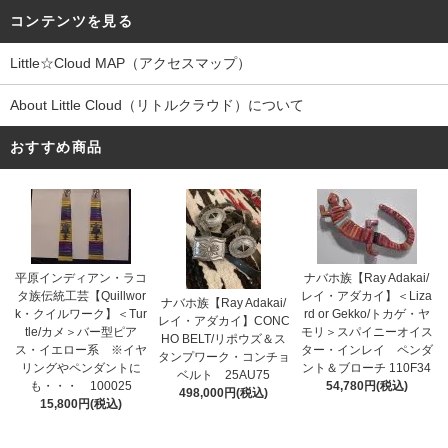
コンテンツを見る
Little☆Cloud MAP（アクセスマップ）
About Little Cloud（リトルクラウド）について
おすすめ商品
平原インディアン・ラコ
ナバホ族【Ray Adakai/
タ族伝統工芸【Quillwor
レイ・アダカイ】＜Liza
ナバホ族【Ray Adakai/
k・クイルワーク】＜Tur
rd or Gekko/トカゲ・ヤ
レイ・アダカイ】CONC
tle/カメ＞バー型ピア
モリ＞スパイニーオイス
HO BELT/リポウズ＆ス
ス・イエロー系 ※イヤ
ター・インレイ ペンダ
タンプワーク・コンチョ
リングやペンダントに
ント＆ブローチ 110F34
ベルト 25AU75
も・・・ 100025
54,780円(税込)
498,000円(税込)
15,800円(税込)