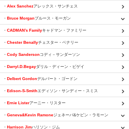
・
Alex Sanchez
アレックス・サンチェス
・
Bruce Morgan
ブルース・モーガン
・
CADMAN’s Family
キャドマン・ファミリー
・
Chester Benally
チェスター・ベナリー
・
Cody Sanderson
コディ－サンダーソン
・
Darryl.D.Begay
ダリル・ディーン・ビゲイ
・
Delbert Gordon
デルバート・ゴードン
・
Edison-S-Smith
エディソン・サンディー・スミス
・
Ernie Lister
アーニー・リスター
・
Geneva&Kevin Ramone
ジェネーバ&ケビン・ラモーン
・
Harrison Jim
ハリソン・ジム