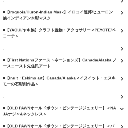
.
■【Iroquois/Huron-Indian Mask】イロコイ連邦/ヒューロン
族インディアン木彫マスク
■【YAQUI/ヤキ族】クラフト置物・アクセサリー＜PEYOTE/ペ
ヨーテ＞
.
■【First Nationsファーストネーションズ】Canada/Alaska ノ
ースコースト先住民アート
■【Inuit・Eskimo art】Canada/Alaska＜イヌイット・エスキ
モーの石彫刻作品＞
.
■【OLD PAWNオールドポウン・ビンテージジュエリー】＜NA
JAナジャ&ネックレス＞
■【OLD PAWNオールドポウン・ビンテージジュエリー】＜バ