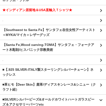
ロドラム・ラトル
★インディアン居留地＆USA直輸入Ｔシャツ★
.
【Southwest to Santa Fe】サンタフェ在住女性アーティスト
＜MYKA/マイカ＞レザーグッズ
【Santa Fe,Wood carving-TOMA】サンタフェ・フォークア
ート木彫刻/ヒスパニック宗教美術
.
■【.925 SILVER-ITALY製スターリングシルバーチェーン】ネ
ックレス
■革ヒモ【Deer Skin】鹿革/ディアスキンレース&シニュー（ク
ラフト紐）
■SILVERシルバービーズ&オールドホワイトハートガラスビー
ズ＆アクセサリーパーツetc