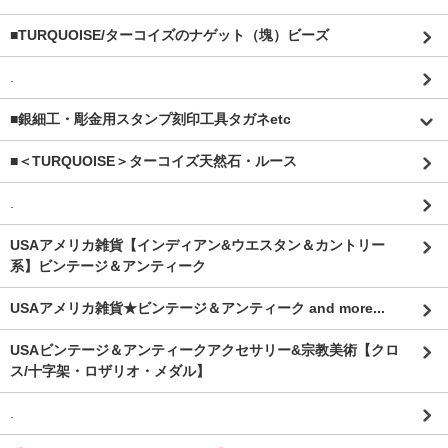
■TURQUOISE/ターコイズのナゲット（塊）ビーズ
.
■銀細工・彫金用スタンプ刻印工具タガネetc
■＜TURQUOISE＞ターコイズ天然石・ルース
.
USAアメリカ雑貨【インディアン&ウエスタン＆カントリー
系】ビンテージ＆アンティーク
USAアメリカ雑貨★ビンテージ＆アンティーク and more...
USAビンテージ＆アンティークアクセサリー&宗教美術【クロ
ス/十字架・ロザリオ・メダル】
.