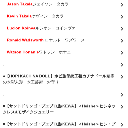
・
Jason Takala
ジェイソン・タカラ
・
Kevin Takala
ケヴィン・タカラ
・
Lucion Koinva
ルシオン・コインヴァ
・
Ronald Wadsworth
ロナルド・ワズワース
・
Watson Honanie
ワトソン・ホナニー
.
●【HOPI KACHINA DOLL】ホピ族伝統工芸カチナドール
精霊
の木彫人形・木工芸術・お守り
.
■【サントドミンゴ・プエブロ族/KEWA】＜Heishe＞ヒシネッ
クレス&モザイクジュエリー
■【サントドミンゴ・プエブロ族/KEWA】＜Heishe＞ヒシ・ブ