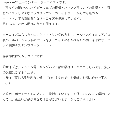
urquoise/ニューランダー・ターコイズ＞です。
ブラックの細かいスパイダーウェブの模様とバックグラウンドの陰影・・・独
特のミステリアスなバックグラウンドのライトブルーから黄緑色のカラ
ー・・・とても表情豊かなターコイズを使用しています。
艶もあることから硬度の高さも覗えます。
ターコイズはもちろんのこと・・・リングの方も、オールドスタイルなアポロ
状のシルバーショットのパーツをターコイズの石留ベゼルの両サイドにオーバ
レイ装飾＆スタンプワーク・・・・
存在感抜群でカッコいいです！
◎サイズは、２６・５号。リングバンド部の幅は９・５ｍｍくらいです。多少
の誤差はご了承ください。
（サイズ直しも別途料金で承っておりますので、お気軽にお問い合わせ下さ
い。）
※暖色スポットライトの店内にて撮影しています。お使いのパソコン環境によ
っては、色合いが多少異なる場合がございます。予めご了承下さい