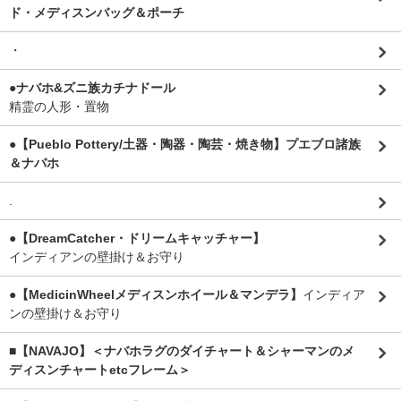
ド・メディスンバッグ＆ポーチ
・
●ナバホ&ズニ族カチナドール
精霊の人形・置物
●【Pueblo Pottery/土器・陶器・陶芸・焼き物】プエブロ諸族
＆ナバホ
.
●【DreamCatcher・ドリームキャッチャー】
インディアンの壁掛け＆お守り
●【MedicinWheelメディスンホイール＆マンデラ】
インディア
ンの壁掛け＆お守り
■【NAVAJO】＜ナバホラグのダイチャート＆シャーマンのメ
ディスンチャートetcフレーム＞