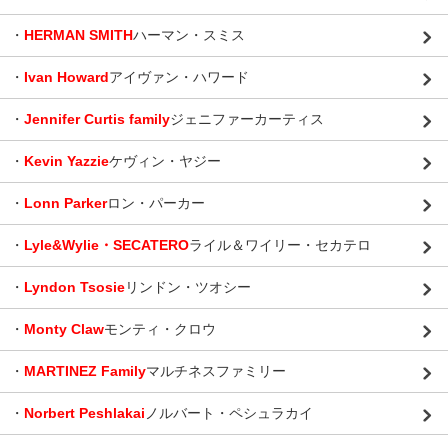
・
HERMAN SMITH
ハーマン・スミス
・
Ivan Howard
アイヴァン・ハワード
・
Jennifer Curtis family
ジェニファーカーティス
・
Kevin Yazzie
ケヴィン・ヤジー
・
Lonn Parker
ロン・パーカー
・
Lyle&Wylie・SECATERO
ライル＆ワイリー・セカテロ
・
Lyndon Tsosie
リンドン・ツオシー
・
Monty Claw
モンティ・クロウ
・
MARTINEZ Family
マルチネスファミリー
・
Norbert Peshlakai
ノルバート・ペシュラカイ