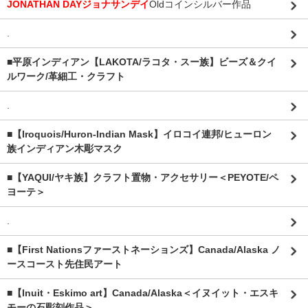
JONATHAN DAYジョナサンデイ
Oldコインシルバー作品
.
■平原インディアン【LAKOTA/ラコタ・スー族】ビーズ＆クイ
ルワーク/革細工・クラフト
.
■【Iroquois/Huron-Indian Mask】イロコイ連邦/ヒューロン
族インディアン木彫マスク
■【YAQUI/ヤキ族】クラフト置物・アクセサリー＜PEYOTE/ペ
ヨーテ＞
.
■【First Nationsファーストネーションズ】Canada/Alaska ノ
ースコースト先住民アート
■【Inuit・Eskimo art】Canada/Alaska＜イヌイット・エスキ
モーの石彫刻作品＞