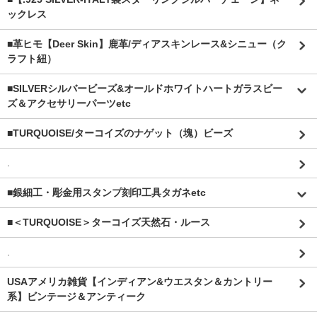
ックレス
■革ヒモ【Deer Skin】鹿革/ディアスキンレース&シニュー（ク
ラフト紐）
■SILVERシルバービーズ&オールドホワイトハートガラスビー
ズ＆アクセサリーパーツetc
■TURQUOISE/ターコイズのナゲット（塊）ビーズ
.
■銀細工・彫金用スタンプ刻印工具タガネetc
■＜TURQUOISE＞ターコイズ天然石・ルース
.
USAアメリカ雑貨【インディアン&ウエスタン＆カントリー
系】ビンテージ＆アンティーク