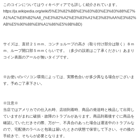
このコインについてはウィキペディアでも詳しく紹介されています。
https://ja.wikipedia.org/wiki/5%E3%82%BB%E3%83%B3%E3%83%88%E7%
A1%AC%E8%B2%A8_(%E3%82%A2%E3%83%A1%E3%83%AA%E3%82%
AB%E5%90%88%E8%A1%86%E5%9B%BD)
サイズは、直径２１ｍｍ、コンチョループの高さ（取り付け部分は除く）８ｍ
ｍ、ループ開口部５ｍｍくらいです。（多少の誤差はご了承ください）あまり
コイン表面のアールが無いタイプです。
※お使いのパソコン環境によっては、実際色合いが多少異なる場合がございま
す。予めご了承下さい。
※注意※
当店ではアメリカでの仕入れ時、店頭到着時、商品の発送時と検品して出荷し
ていますがまれに破損・故障のトラブルがあります。商品到着後すぐに商品を
確認していただきその際、万が一、不具合のあった場合は運送中のトラブルな
ので、宅配便のラベルと包装は届いたときの状態で保管して下さい。その後の
手続きで、そちらが必要となります。