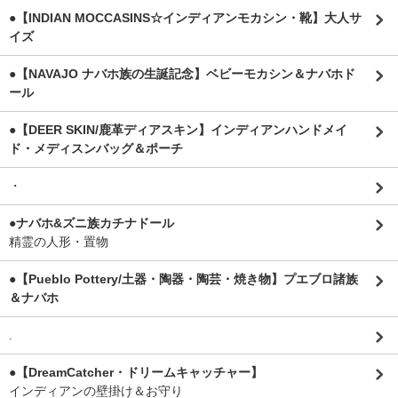
●【INDIAN MOCCASINS☆インディアンモカシン・靴】大人サ
イズ
●【NAVAJO ナバホ族の生誕記念】ベビーモカシン＆ナバホド
ール
●【DEER SKIN/鹿革ディアスキン】インディアンハンドメイ
ド・メディスンバッグ＆ポーチ
・
●ナバホ&ズニ族カチナドール
精霊の人形・置物
●【Pueblo Pottery/土器・陶器・陶芸・焼き物】プエブロ諸族
＆ナバホ
.
●【DreamCatcher・ドリームキャッチャー】
インディアンの壁掛け＆お守り