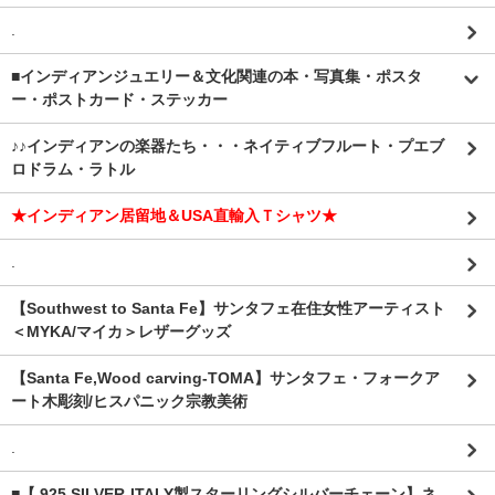
.
■インディアンジュエリー＆文化関連の本・写真集・ポスタ
ー・ポストカード・ステッカー
♪♪インディアンの楽器たち・・・ネイティブフルート・プエブ
ロドラム・ラトル
★インディアン居留地＆USA直輸入Ｔシャツ★
.
【Southwest to Santa Fe】サンタフェ在住女性アーティスト
＜MYKA/マイカ＞レザーグッズ
【Santa Fe,Wood carving-TOMA】サンタフェ・フォークア
ート木彫刻/ヒスパニック宗教美術
.
■【.925 SILVER-ITALY製スターリングシルバーチェーン】ネ