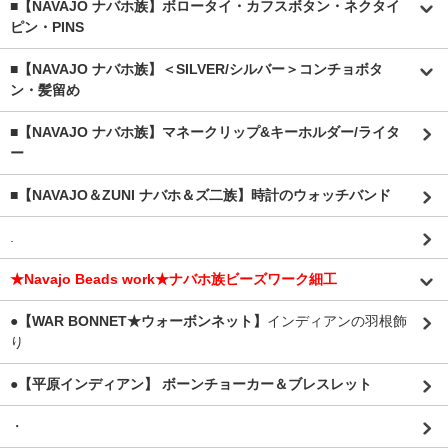
■【NAVAJO ナバホ族】ボロータイ・カフスボタン・ネクタイ
ピン・PINS
■【NAVAJO ナバホ族】＜SILVER/シルバー＞コンチョボタ
ン・髪留め
■【NAVAJO ナバホ族】マネークリップ&キーホルダー/ライタ
ー
■【NAVAJO＆ZUNI ナバホ＆ズ二族】時計のウォッチバンド
.
★Navajo Beads work★ナバホ族ビーズワーク細工
●【WAR BONNET★ウォーボンネット】
インディアンの羽根飾
り
●【平原インディアン】 ボーンチョーカー＆ブレスレット
・