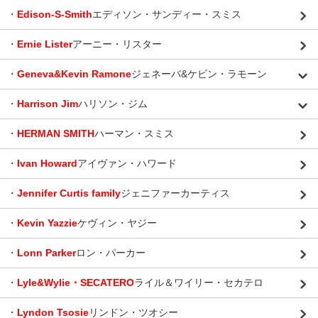
・
Edison-S-Smith
エディソン・サンディー・スミス
・
Ernie Lister
アーニー・リスター
・
Geneva&Kevin Ramone
ジェネーバ&ケビン・ラモーン
・
Harrison Jim
ハリソン・ジム
・
HERMAN SMITH
ハーマン・スミス
・
Ivan Howard
アイヴァン・ハワード
・
Jennifer Curtis family
ジェニファーカーティス
・
Kevin Yazzie
ケヴィン・ヤジー
・
Lonn Parker
ロン・パーカー
・
Lyle&Wylie・SECATERO
ライル＆ワイリー・セカテロ
・
Lyndon Tsosie
リンドン・ツオシー