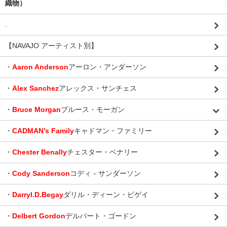
織物）
.
【NAVAJO アーティスト別】
・
Aaron Anderson
アーロン・アンダーソン
・
Alex Sanchez
アレックス・サンチェス
・
Bruce Morgan
ブルース・モーガン
・
CADMAN’s Family
キャドマン・ファミリー
・
Chester Benally
チェスター・ベナリー
・
Cody Sanderson
コディ－サンダーソン
・
Darryl.D.Begay
ダリル・ディーン・ビゲイ
・
Delbert Gordon
デルバート・ゴードン