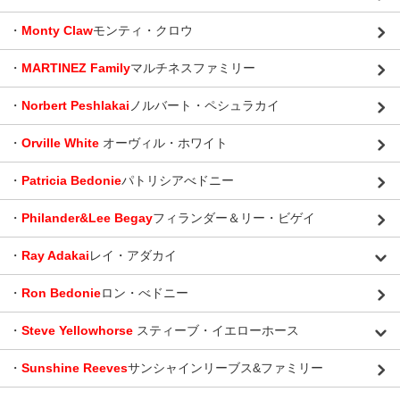
・
Monty Claw
モンティ・クロウ
・
MARTINEZ Family
マルチネスファミリー
・
Norbert Peshlakai
ノルバート・ペシュラカイ
・
Orville White
オーヴィル・ホワイト
・
Patricia Bedonie
パトリシアべドニー
・
Philander&Lee Begay
フィランダー＆リー・ビゲイ
・
Ray Adakai
レイ・アダカイ
・
Ron Bedonie
ロン・べドニー
・
Steve Yellowhorse
スティーブ・イエローホース
・
Sunshine Reeves
サンシャインリーブス&ファミリー