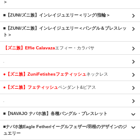
＞
■【ZUNI/ズニ族】インレイジュエリー＜リング/指輪＞
■【ZUNI/ズニ族】インレイジュエリー＜バングル＆ブレスレッ
ト＞
【ズニ族】Effie Calavaza
エフィー・カラバサ
.
●【ズニ族】ZuniFetishesフェティッシュ
ネックレス
●【ズニ族】フェティッシュ
ペンダント&ピアス
.
■【NAVAJO ナバホ族】各種バングル・ブレスレット
■
ナバホ族Eagle Fether/イーグルフェザー/羽根のデザインのジ
ュエリー