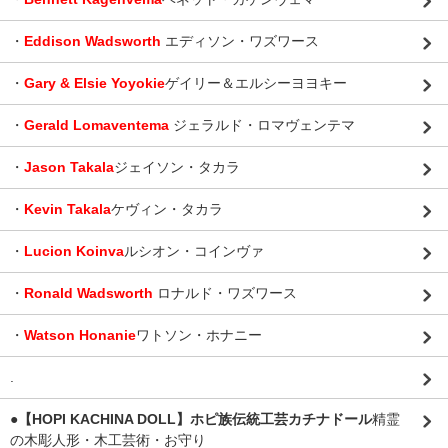
・
Eddison Wadsworth
エディソン・ワズワース
・
Gary & Elsie Yoyokie
ゲイリー＆エルシーヨヨキー
・
Gerald Lomaventema
ジェラルド・ロマヴェンテマ
・
Jason Takala
ジェイソン・タカラ
・
Kevin Takala
ケヴィン・タカラ
・
Lucion Koinva
ルシオン・コインヴァ
・
Ronald Wadsworth
ロナルド・ワズワース
・
Watson Honanie
ワトソン・ホナニー
.
●【HOPI KACHINA DOLL】ホピ族伝統工芸カチナドール
精霊
の木彫人形・木工芸術・お守り