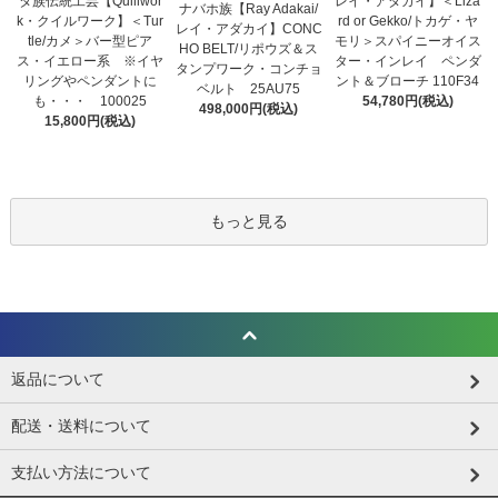
タ族伝統工芸【Quillwor
レイ・アダカイ】＜Liza
ナバホ族【Ray Adakai/
k・クイルワーク】＜Tur
rd or Gekko/トカゲ・ヤ
レイ・アダカイ】CONC
tle/カメ＞バー型ピア
モリ＞スパイニーオイス
HO BELT/リポウズ＆ス
ス・イエロー系 ※イヤ
ター・インレイ ペンダ
タンプワーク・コンチョ
リングやペンダントに
ント＆ブローチ 110F34
ベルト 25AU75
も・・・ 100025
54,780円(税込)
498,000円(税込)
15,800円(税込)
もっと見る
返品について
配送・送料について
支払い方法について