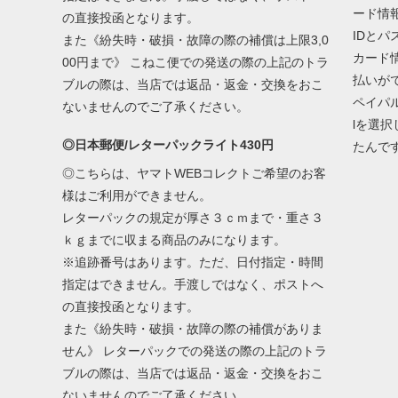
ード情
の直接投函となります。
IDと
また《紛失時・破損・故障の際の補償は上限3,0
カード
00円まで》 こねこ便での発送の際の上記のトラ
払いが
ブルの際は、当店では返品・返金・交換をおこ
ペイパ
ないませんのでご了承ください。
lを選
◎日本郵便/レターパックライト430円
たんで
◎こちらは、ヤマトWEBコレクトご希望のお客
様はご利用ができません。
レターパックの規定が厚さ３ｃｍまで・重さ３
ｋｇまでに収まる商品のみになります。
※追跡番号はあります。ただ、日付指定・時間
指定はできません。手渡しではなく、ポストへ
の直接投函となります。
また《紛失時・破損・故障の際の補償がありま
せん》 レターパックでの発送の際の上記のトラ
ブルの際は、当店では返品・返金・交換をおこ
ないませんのでご了承ください。