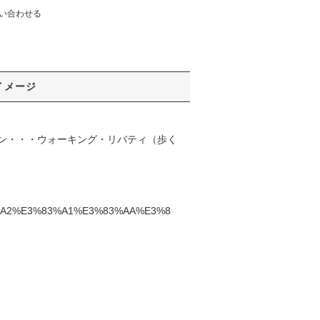
い合わせる
イメージ
ン・・・ウォーキング・リバティ（歩く
%82%A2%E3%83%A1%E3%83%AA%E3%8