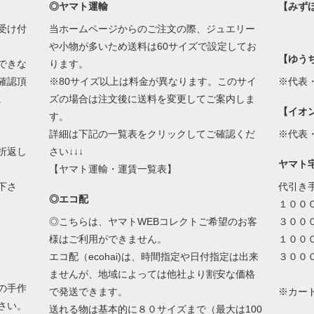
◎ヤマト運輸
【みず
受け付
当ホームページからのご注文の際、ジュエリー
や小物が多いため送料は60サイズで設定してお
【ゆう
できな
ります。
確認頂
※80サイズ以上は料金が異なります。このサイ
※代表
。
ズの場合は注文後に送料を変更してご案内しま
【イオ
す。
詳細は下記の一覧表をクリックしてご確認くだ
※代表
折返し
さい↓↓↓
ヤマト
【ヤマト運輸・運賃一覧表】
下さ
代引き
◎エコ配
１００
◎こちらは、ヤマトWEBコレクトご希望のお客
３００
様はご利用ができません。
１００
エコ配（ecohai)は、時間指定や日付指定は出来
３００
ませんが、地域によっては他社より割安な価格
の手作
で発送できます。
※カー
さい。
送れる物は基本的に８０サイズまで（最大は100