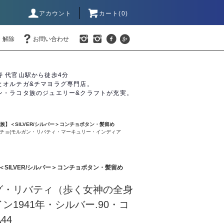
アカウント
カート(0)
・解除
お問い合わせ
寿 代官山駅から徒歩4分
とオルテガ&チマヨラグ専門店。
ン・ラコタ族のジュエリー&クラフトが充実。
バホ族】＜SILVER/シルバー＞コンチョボタン・髪留め
ンチョ(モルガン・リバティ・マーキュリー・インディア
】＜SILVER/シルバー＞コンチョボタン・髪留め
グ・リバティ（歩く女神の全身
ン1941年・シルバー.90・コ
44