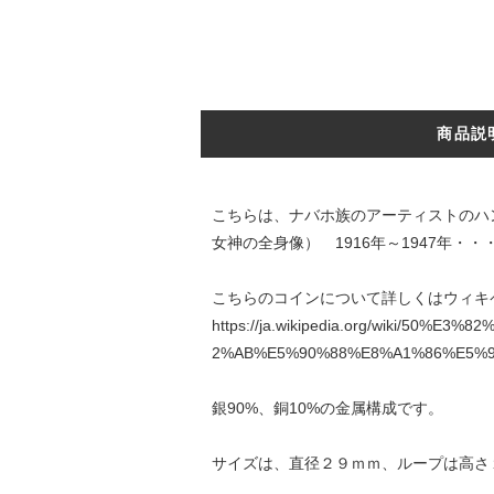
商品説
こちらは、ナバホ族のアーティストのハ
女神の全身像） 1916年～1947年
こちらのコインについて詳しくはウィキ
https://ja.wikipedia.org/wiki/
2%AB%E5%90%88%E8%A1%86%E5%9
銀90%、銅10%の金属構成です。
サイズは、直径２９ｍｍ、ループは高さ