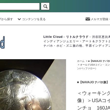
プから探す
コンテンツを見る
メルマガ登録
Little Cloud - リトルクラウド
- 渋谷区恵比
インディアンジュエリー・アート＆クラフト
ナバホ・ホピ・ズニ族の他、平原インディア
ホーム
>
■【NAVAJO ナ
>
オールドUSAコイン・コ
ン/バッファロー）
■【NAVAJO ナバホ族
＜ウォーキン
像）＞USAコイ
ンチョ 160JA