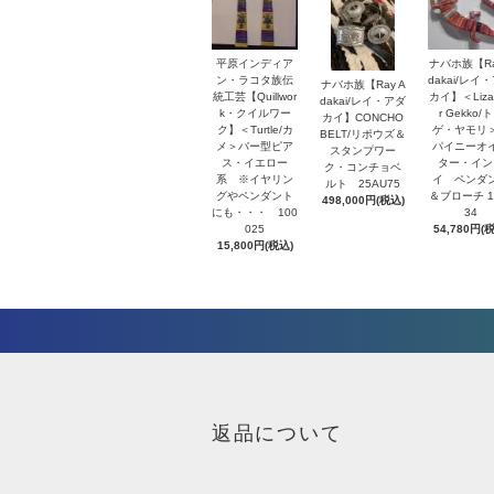
平原インディア
ナバホ族【Ra
ン・ラコタ族伝
dakai/レイ
ナバホ族【Ray A
統工芸【Quillwor
カイ】＜Lizar
dakai/レイ・アダ
k・クイルワー
r Gekko/
カイ】CONCHO
ク】＜Turtle/カ
ゲ・ヤモリ
BELT/リポウズ＆
メ＞バー型ピア
パイニーオ
スタンプワー
ス・イエロー
ター・イン
ク・コンチョベ
系 ※イヤリン
イ ペンダ
ルト 25AU75
グやペンダント
＆ブローチ 1
498,000円(税込)
にも・・・ 100
34
025
54,780円(
15,800円(税込)
返品について