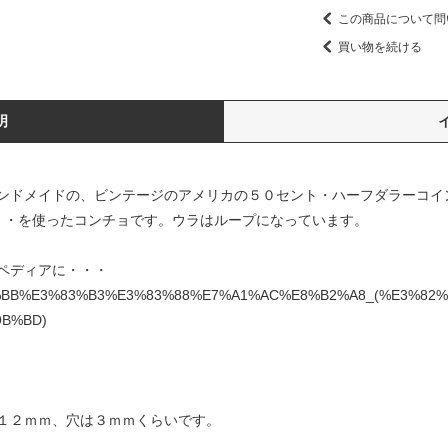
この商品について問
買い物を続ける
明
ンドメイドの、ビンテージのアメリカの５０セント・ハーフダラーコイ
・・・・を使ったコンチョです。ウラはループになっています。
ペディアに・・・
50%E3%82%BB%E3%83%B3%E3%83%88%E7%A1%AC%E8%B2%A8_(%E3
B%BD)
１２ｍｍ、穴は３ｍｍくらいです。