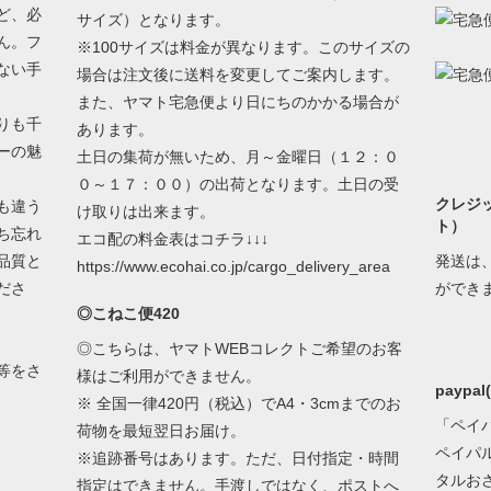
ど、必
サイズ）となります。
ん。フ
※100サイズは料金が異なります。このサイズの
ない手
場合は注文後に送料を変更してご案内します。
また、ヤマト宅急便より日にちのかかる場合が
りも千
あります。
ーの魅
土日の集荷が無いため、月～金曜日（１２：０
０～１７：００）の出荷となります。土日の受
クレジ
も違う
け取りは出来ます。
ト）
ち忘れ
エコ配の料金表はコチラ↓↓↓
品質と
発送は
https://www.ecohai.co.jp/cargo_delivery_area
ださ
ができ
◎こねこ便420
◎こちらは、ヤマトWEBコレクトご希望のお客
等をさ
様はご利用ができません。
paypa
※ 全国一律420円（税込）でA4・3cmまでのお
「ペイ
荷物を最短翌日お届け。
ペイパ
※追跡番号はあります。ただ、日付指定・時間
タルお
指定はできません。手渡しではなく、ポストへ