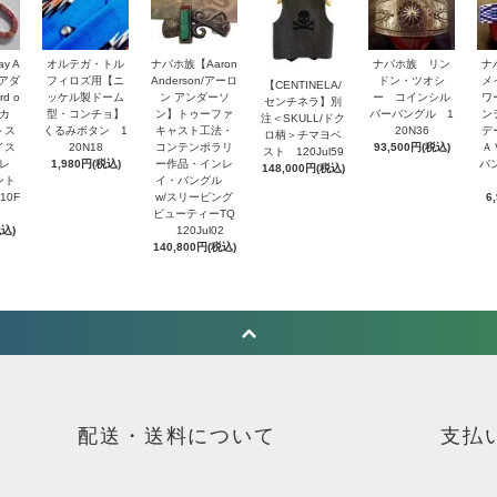
y A
オルテガ・トル
ナバホ族【Aaron
ナバホ族 リン
ナ
・アダ
フィロズ用【ニ
Anderson/アーロ
ドン・ツオシ
メ
【CENTINELA/
d o
ッケル製ドーム
ン アンダーソ
ー コインシル
ワ
センチネラ】別
トカ
型・コンチョ】
ン】トゥーファ
バーバングル 1
ン
注＜SKULL/ドク
＞ス
くるみボタン 1
キャスト工法・
20N36
デ
ロ柄＞チマヨベ
イス
20N18
コンテンポラリ
93,500円(税込)
Ａ
スト 120Jul59
レ
1,980円(税込)
ー作品・インレ
バ
148,000円(税込)
ント
イ・バングル
10F
w/スリーピング
6
ビューティーTQ
税込)
120Jul02
140,800円(税込)
配送・送料について
支払