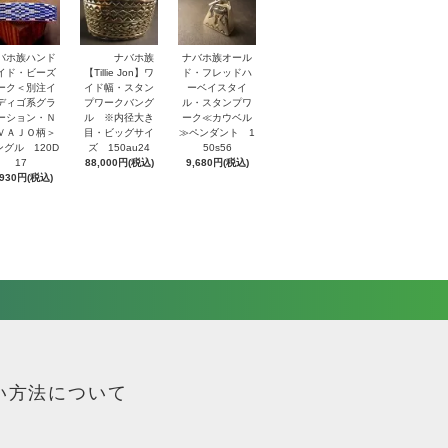
バホ族ハンド
ナバホ族
ナバホ族オール
イド・ビーズ
【Tillie Jon】ワ
ド・フレッドハ
ーク＜別注イ
イド幅・スタン
ーベイスタイ
ディゴ系グラ
プワークバング
ル・スタンプワ
ーション・Ｎ
ル ※内径大き
ーク≪カウベル
ＶＡＪＯ柄＞
目・ビッグサイ
≫ペンダント 1
ングル 120D
ズ 150au24
50s56
17
88,000円(税込)
9,680円(税込)
,930円(税込)
い方法について