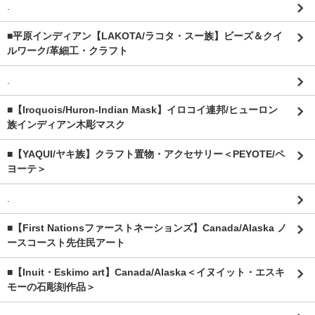
.
■平原インディアン【LAKOTA/ラコタ・スー族】ビーズ＆クイ
ルワーク/革細工・クラフト
.
■【Iroquois/Huron-Indian Mask】イロコイ連邦/ヒューロン
族インディアン木彫マスク
■【YAQUI/ヤキ族】クラフト置物・アクセサリー＜PEYOTE/ペ
ヨーテ＞
.
■【First Nationsファーストネーションズ】Canada/Alaska ノ
ースコースト先住民アート
■【Inuit・Eskimo art】Canada/Alaska＜イヌイット・エスキ
モーの石彫刻作品＞