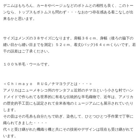
デニムはもちろん、カーキやベージュなどのボトムとの相性も良く、このトー
ンなら、トップスもボトムスも問わず・・・なおかつ存在感ある着こなしが出
来るかと思います。
サイズはメンズの３８サイズになります。肩幅３６ｃｍ、身幅（後ろの脇下の
縫い目から縫い目までを測定）５２ｃｍ、着丈(バック)６４ｃｍくらいです。若
干の誤差はご了承ください。
１００％羊毛・ウールです。
＜Ｃｈｉｍａｙｏ ＲＵＧ／チマヨラグとは・・・＞
アメリカはニューメキシコ州のサンタフェ近郊のチマヨという小さな村でハン
ドメイドで作られてる世界的に有名な伝統的な羊毛織物で、近年は、アメリカ
の歴史的手工芸にも認定されて全米各地のミュージアムにも展示されていたり
します。
その昔はその毛糸も自分たちで紡ぎ、染色して、ひとつひとつ手作業で丁寧に
織られてきました・・・・
代々と受け継がれた機織り機と共にその技術やデザインは現在も受け継がれて
います。