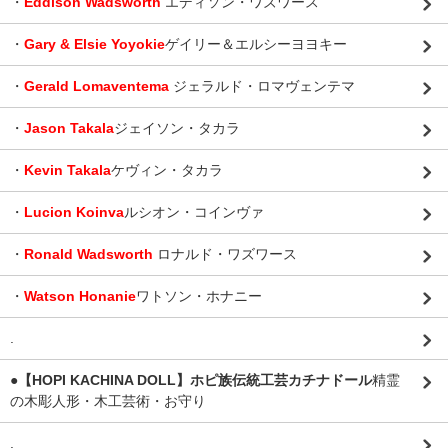
・
Eddison Wadsworth
エディソン・ワズワース
・
Gary & Elsie Yoyokie
ゲイリー＆エルシーヨヨキー
・
Gerald Lomaventema
ジェラルド・ロマヴェンテマ
・
Jason Takala
ジェイソン・タカラ
・
Kevin Takala
ケヴィン・タカラ
・
Lucion Koinva
ルシオン・コインヴァ
・
Ronald Wadsworth
ロナルド・ワズワース
・
Watson Honanie
ワトソン・ホナニー
.
●【HOPI KACHINA DOLL】ホピ族伝統工芸カチナドール
精霊
の木彫人形・木工芸術・お守り
.