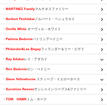
・
MARTINEZ Family
マルチネスファミリー
・
Norbert Peshlakai
ノルバート・ペシュラカイ
・
Orville White
オーヴィル・ホワイト
・
Patricia Bedonie
パトリシアべドニー
・
Philander&Lee Begay
フィランダー＆リー・ビゲイ
・
Ray Adakai
レイ・アダカイ
・
Ron Bedonie
ロン・べドニー
・
Steve Yellowhorse
スティーブ・イエローホース
・
Sunshine Reeves
サンシャインリーブス&ファミリー
・
TOM HAWK
トム・ホーク