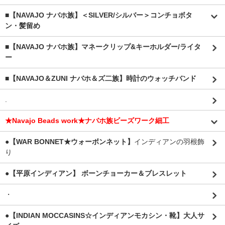
■【NAVAJO ナバホ族】＜SILVER/シルバー＞コンチョボタ
ン・髪留め
■【NAVAJO ナバホ族】マネークリップ&キーホルダー/ライタ
ー
■【NAVAJO＆ZUNI ナバホ＆ズ二族】時計のウォッチバンド
.
★Navajo Beads work★ナバホ族ビーズワーク細工
●【WAR BONNET★ウォーボンネット】
インディアンの羽根飾
り
●【平原インディアン】 ボーンチョーカー＆ブレスレット
・
●【INDIAN MOCCASINS☆インディアンモカシン・靴】大人サ