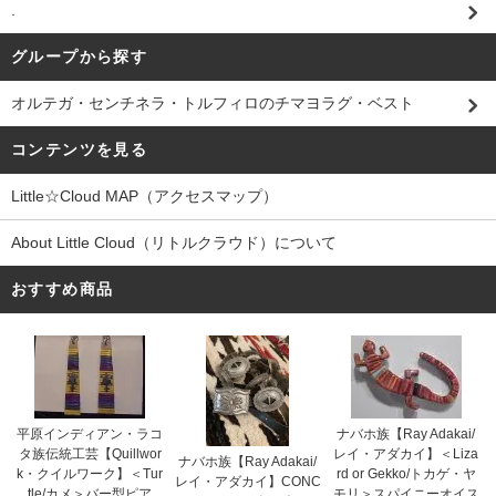
.
グループから探す
オルテガ・センチネラ・トルフィロのチマヨラグ・ベスト
コンテンツを見る
Little☆Cloud MAP（アクセスマップ）
About Little Cloud（リトルクラウド）について
おすすめ商品
平原インディアン・ラコ
ナバホ族【Ray Adakai/
タ族伝統工芸【Quillwor
レイ・アダカイ】＜Liza
ナバホ族【Ray Adakai/
k・クイルワーク】＜Tur
rd or Gekko/トカゲ・ヤ
レイ・アダカイ】CONC
tle/カメ＞バー型ピア
モリ＞スパイニーオイス