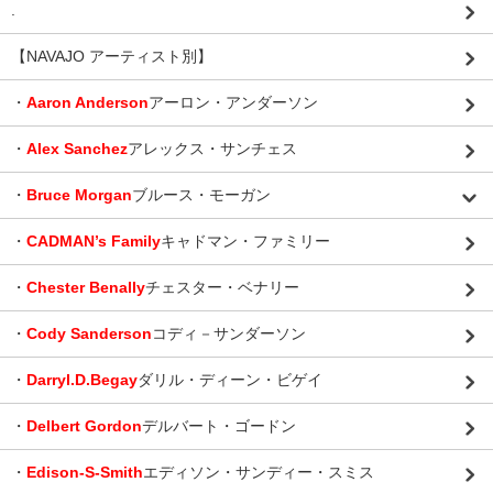
.
【NAVAJO アーティスト別】
・
Aaron Anderson
アーロン・アンダーソン
・
Alex Sanchez
アレックス・サンチェス
・
Bruce Morgan
ブルース・モーガン
・
CADMAN’s Family
キャドマン・ファミリー
・
Chester Benally
チェスター・ベナリー
・
Cody Sanderson
コディ－サンダーソン
・
Darryl.D.Begay
ダリル・ディーン・ビゲイ
・
Delbert Gordon
デルバート・ゴードン
・
Edison-S-Smith
エディソン・サンディー・スミス