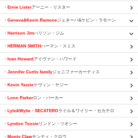
・
Ernie Lister
アーニー・リスター
・
Geneva&Kevin Ramone
ジェネーバ&ケビン・ラモーン
・
Harrison Jim
ハリソン・ジム
・
HERMAN SMITH
ハーマン・スミス
・
Ivan Howard
アイヴァン・ハワード
・
Jennifer Curtis family
ジェニファーカーティス
・
Kevin Yazzie
ケヴィン・ヤジー
・
Lonn Parker
ロン・パーカー
・
Lyle&Wylie・SECATERO
ライル＆ワイリー・セカテロ
・
Lyndon Tsosie
リンドン・ツオシー
・
Monty Claw
モンティ・クロウ