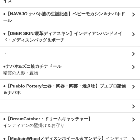
イズ
●【NAVAJO ナバホ族の生誕記念】ベビーモカシン＆ナバホド
ール
●【DEER SKIN/鹿革ディアスキン】インディアンハンドメイ
ド・メディスンバッグ＆ポーチ
・
●ナバホ&ズニ族カチナドール
精霊の人形・置物
●【Pueblo Pottery/土器・陶器・陶芸・焼き物】プエブロ諸族
＆ナバホ
.
●【DreamCatcher・ドリームキャッチャー】
インディアンの壁掛け＆お守り
●【MedicinWheelメディスンホイール＆マンデラ】
インディア