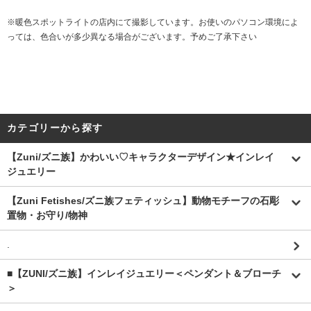
※暖色スポットライトの店内にて撮影しています。お使いのパソコン環境によ
っては、色合いが多少異なる場合がございます。予めご了承下さい
カテゴリーから探す
【Zuni/ズニ族】かわいい♡キャラクターデザイン★インレイ
ジュエリー
【Zuni Fetishes/ズニ族フェティッシュ】動物モチーフの石彫
置物・お守り/物神
.
■【ZUNI/ズニ族】インレイジュエリー＜ペンダント＆ブローチ
＞