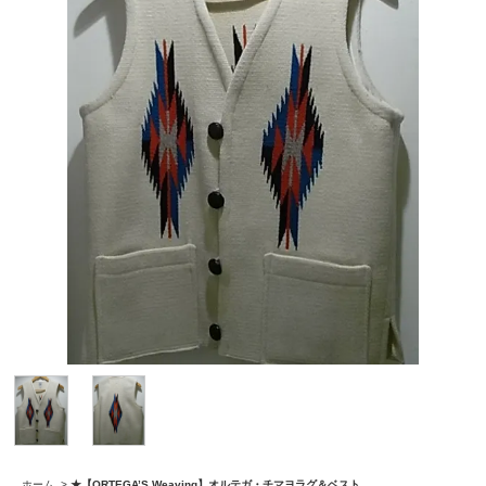
ホーム
>
★【ORTEGA’S Weaving】オルテガ・チマヨラグ＆ベスト