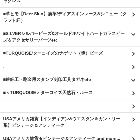
ックレス
■革ヒモ【Deer Skin】鹿革/ディアスキンレース&シニュー（ク
ラフト紐）
■SILVERシルバービーズ&オールドホワイトハートガラスビー
ズ＆アクセサリーパーツetc
■TURQUOISE/ターコイズのナゲット（塊）ビーズ
.
■銀細工・彫金用スタンプ刻印工具タガネetc
■＜TURQUOISE＞ターコイズ天然石・ルース
.
USAアメリカ雑貨【インディアン&ウエスタン＆カントリー
系】ビンテージ＆アンティーク
USAアメリカ雑貨★ビンテージ＆アンティーク and more...