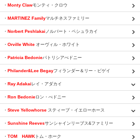
・
Monty Claw
モンティ・クロウ
・
MARTINEZ Family
マルチネスファミリー
・
Norbert Peshlakai
ノルバート・ペシュラカイ
・
Orville White
オーヴィル・ホワイト
・
Patricia Bedonie
パトリシアべドニー
・
Philander&Lee Begay
フィランダー＆リー・ビゲイ
・
Ray Adakai
レイ・アダカイ
・
Ron Bedonie
ロン・べドニー
・
Steve Yellowhorse
スティーブ・イエローホース
・
Sunshine Reeves
サンシャインリーブス&ファミリー
・
TOM HAWK
トム・ホーク