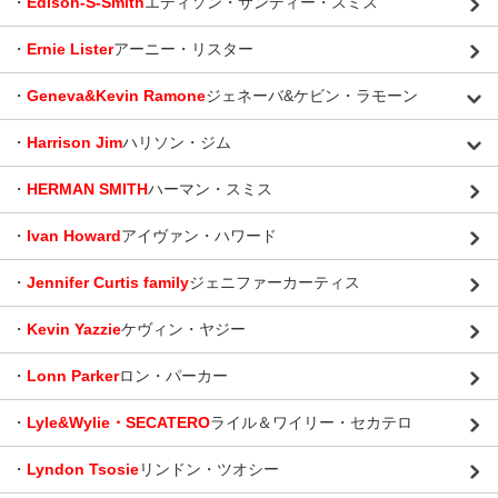
・
Edison-S-Smith
エディソン・サンディー・スミス
・
Ernie Lister
アーニー・リスター
・
Geneva&Kevin Ramone
ジェネーバ&ケビン・ラモーン
・
Harrison Jim
ハリソン・ジム
・
HERMAN SMITH
ハーマン・スミス
・
Ivan Howard
アイヴァン・ハワード
・
Jennifer Curtis family
ジェニファーカーティス
・
Kevin Yazzie
ケヴィン・ヤジー
・
Lonn Parker
ロン・パーカー
・
Lyle&Wylie・SECATERO
ライル＆ワイリー・セカテロ
・
Lyndon Tsosie
リンドン・ツオシー