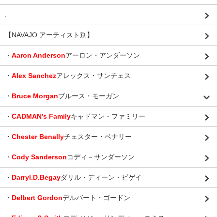
.
【NAVAJO アーティスト別】
・
Aaron Anderson
アーロン・アンダーソン
・
Alex Sanchez
アレックス・サンチェス
・
Bruce Morgan
ブルース・モーガン
・
CADMAN’s Family
キャドマン・ファミリー
・
Chester Benally
チェスター・ベナリー
・
Cody Sanderson
コディ－サンダーソン
・
Darryl.D.Begay
ダリル・ディーン・ビゲイ
・
Delbert Gordon
デルバート・ゴードン