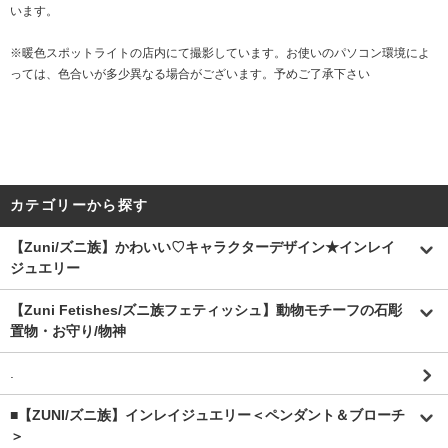
います。
※暖色スポットライトの店内にて撮影しています。お使いのパソコン環境によ
っては、色合いが多少異なる場合がございます。予めご了承下さい
カテゴリーから探す
【Zuni/ズニ族】かわいい♡キャラクターデザイン★インレイ
ジュエリー
【Zuni Fetishes/ズニ族フェティッシュ】動物モチーフの石彫
置物・お守り/物神
.
■【ZUNI/ズニ族】インレイジュエリー＜ペンダント＆ブローチ
＞