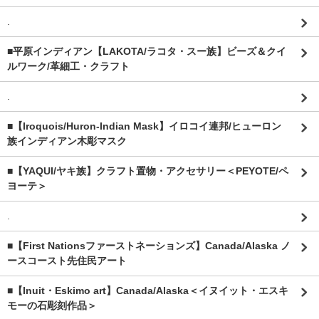
.
■平原インディアン【LAKOTA/ラコタ・スー族】ビーズ＆クイ
ルワーク/革細工・クラフト
.
■【Iroquois/Huron-Indian Mask】イロコイ連邦/ヒューロン
族インディアン木彫マスク
■【YAQUI/ヤキ族】クラフト置物・アクセサリー＜PEYOTE/ペ
ヨーテ＞
.
■【First Nationsファーストネーションズ】Canada/Alaska ノ
ースコースト先住民アート
■【Inuit・Eskimo art】Canada/Alaska＜イヌイット・エスキ
モーの石彫刻作品＞