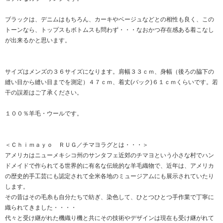
ブラックは、デニムはもちろん、カーキやベージュなどとの相性も良く、この
トーンなら、トップスもボトムスも問わず・・・なおかつ存在感ある着こなし
が出来るかと思います。
サイズはメンズの３６サイズになります。肩幅３３ｃｍ、身幅（後ろの脇下の
縫い目から縫い目までを測定）４７ｃｍ、着丈(バック)６１ｃｍくらいです。若
干の誤差はご了承ください。
１００％羊毛・ウールです。
＜Ｃｈｉｍａｙｏ ＲＵＧ／チマヨラグとは・・・＞
アメリカはニューメキシコ州のサンタフェ近郊のチマヨという小さな村でハン
ドメイドで作られてる世界的に有名な伝統的な羊毛織物で、近年は、アメリカ
の歴史的手工芸にも認定されて全米各地のミュージアムにも展示されていたり
します。
その昔はその毛糸も自分たちで紡ぎ、染色して、ひとつひとつ手作業で丁寧に
織られてきました・・・・
代々と受け継がれた機織り機と共にその技術やデザインは現在も受け継がれて