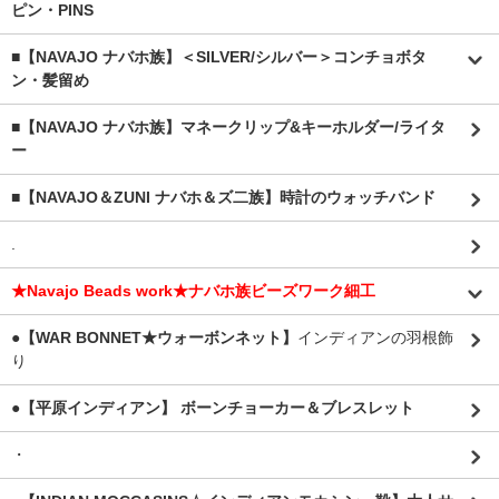
ピン・PINS
■【NAVAJO ナバホ族】＜SILVER/シルバー＞コンチョボタ
ン・髪留め
■【NAVAJO ナバホ族】マネークリップ&キーホルダー/ライタ
ー
■【NAVAJO＆ZUNI ナバホ＆ズ二族】時計のウォッチバンド
.
★Navajo Beads work★ナバホ族ビーズワーク細工
●【WAR BONNET★ウォーボンネット】
インディアンの羽根飾
り
●【平原インディアン】 ボーンチョーカー＆ブレスレット
・