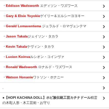
・
Eddison Wadsworth
エディソン・ワズワース
・
Gary & Elsie Yoyokie
ゲイリー＆エルシーヨヨキー
・
Gerald Lomaventema
ジェラルド・ロマヴェンテマ
・
Jason Takala
ジェイソン・タカラ
・
Kevin Takala
ケヴィン・タカラ
・
Lucion Koinva
ルシオン・コインヴァ
・
Ronald Wadsworth
ロナルド・ワズワース
・
Watson Honanie
ワトソン・ホナニー
.
●【HOPI KACHINA DOLL】ホピ族伝統工芸カチナドール
精霊
の木彫人形・木工芸術・お守り