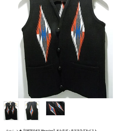
ホーム
>
★【ORTEGA’S Weaving】オルテガ・チマヨラグ＆ベスト