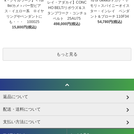
k・クイルワーク】＜Tur
rd or Gekko/トカゲ・ヤ
レイ・アダカイ】CONC
tle/カメ＞バー型ピア
モリ＞スパイニーオイス
HO BELT/リポウズ＆ス
ス・イエロー系 ※イヤ
ター・インレイ ペンダ
タンプワーク・コンチョ
リングやペンダントに
ント＆ブローチ 110F34
ベルト 25AU75
も・・・ 100025
54,780円(税込)
498,000円(税込)
15,800円(税込)
もっと見る
返品について
配送・送料について
支払い方法について