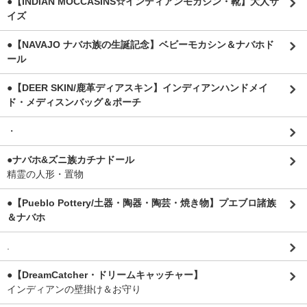
●【INDIAN MOCCASINS☆インディアンモカシン・靴】大人サ
イズ
●【NAVAJO ナバホ族の生誕記念】ベビーモカシン＆ナバホド
ール
●【DEER SKIN/鹿革ディアスキン】インディアンハンドメイ
ド・メディスンバッグ＆ポーチ
・
●ナバホ&ズニ族カチナドール
精霊の人形・置物
●【Pueblo Pottery/土器・陶器・陶芸・焼き物】プエブロ諸族
＆ナバホ
.
●【DreamCatcher・ドリームキャッチャー】
インディアンの壁掛け＆お守り