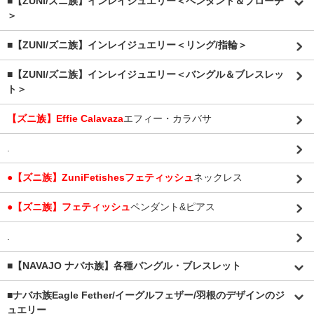
■【ZUNI/ズニ族】インレイジュエリー＜ペンダント＆ブローチ
＞
■【ZUNI/ズニ族】インレイジュエリー＜リング/指輪＞
■【ZUNI/ズニ族】インレイジュエリー＜バングル＆ブレスレッ
ト＞
【ズニ族】Effie Calavaza
エフィー・カラバサ
.
●【ズニ族】ZuniFetishesフェティッシュ
ネックレス
●【ズニ族】フェティッシュ
ペンダント&ピアス
.
■【NAVAJO ナバホ族】各種バングル・ブレスレット
■
ナバホ族Eagle Fether/イーグルフェザー/羽根のデザインのジ
ュエリー