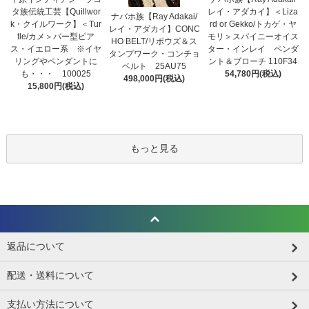
タ族伝統工芸【Quillwor
レイ・アダカイ】＜Liza
ナバホ族【Ray Adakai/
k・クイルワーク】＜Tur
rd or Gekko/トカゲ・ヤ
レイ・アダカイ】CONC
tle/カメ＞バー型ピア
モリ＞スパイニーオイス
HO BELT/リポウズ＆ス
ス・イエロー系 ※イヤ
ター・インレイ ペンダ
タンプワーク・コンチョ
リングやペンダントに
ント＆ブローチ 110F34
ベルト 25AU75
も・・・ 100025
54,780円(税込)
498,000円(税込)
15,800円(税込)
もっと見る
返品について
配送・送料について
支払い方法について