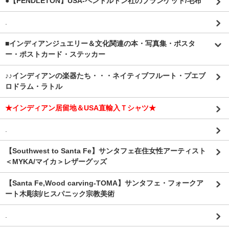
●【PENDLETON】USA-ペンドルトン社のブランケット/毛布
.
■インディアンジュエリー＆文化関連の本・写真集・ポスタ
ー・ポストカード・ステッカー
♪♪インディアンの楽器たち・・・ネイティブフルート・プエブ
ロドラム・ラトル
★インディアン居留地＆USA直輸入Ｔシャツ★
.
【Southwest to Santa Fe】サンタフェ在住女性アーティスト
＜MYKA/マイカ＞レザーグッズ
【Santa Fe,Wood carving-TOMA】サンタフェ・フォークア
ート木彫刻/ヒスパニック宗教美術
.