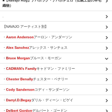
■【Navajo Rug】ナバホラグ・ナバホチェロ（伝統工芸の羊毛
織物）
.
【NAVAJO アーティスト別】
・
Aaron Anderson
アーロン・アンダーソン
・
Alex Sanchez
アレックス・サンチェス
・
Bruce Morgan
ブルース・モーガン
・
CADMAN’s Family
キャドマン・ファミリー
・
Chester Benally
チェスター・ベナリー
・
Cody Sanderson
コディ－サンダーソン
・
Darryl.D.Begay
ダリル・ディーン・ビゲイ
・
Delbert Gordon
デルバート・ゴードン