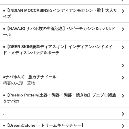
●【INDIAN MOCCASINS☆インディアンモカシン・靴】大人サ
イズ
●【NAVAJO ナバホ族の生誕記念】ベビーモカシン＆ナバホド
ール
●【DEER SKIN/鹿革ディアスキン】インディアンハンドメイ
ド・メディスンバッグ＆ポーチ
・
●ナバホ&ズニ族カチナドール
精霊の人形・置物
●【Pueblo Pottery/土器・陶器・陶芸・焼き物】プエブロ諸族
＆ナバホ
.
●【DreamCatcher・ドリームキャッチャー】