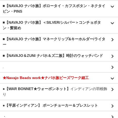
■【NAVAJO ナバホ族】ボロータイ・カフスボタン・ネクタイ
ピン・PINS
■【NAVAJO ナバホ族】＜SILVER/シルバー＞コンチョボタ
ン・髪留め
■【NAVAJO ナバホ族】マネークリップ&キーホルダー/ライタ
ー
■【NAVAJO＆ZUNI ナバホ＆ズ二族】時計のウォッチバンド
.
★Navajo Beads work★ナバホ族ビーズワーク細工
●【WAR BONNET★ウォーボンネット】
インディアンの羽根飾
り
●【平原インディアン】 ボーンチョーカー＆ブレスレット
・