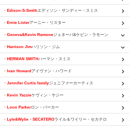
・
Edison-S-Smith
エディソン・サンディー・スミス
・
Ernie Lister
アーニー・リスター
・
Geneva&Kevin Ramone
ジェネーバ&ケビン・ラモーン
・
Harrison Jim
ハリソン・ジム
・
HERMAN SMITH
ハーマン・スミス
・
Ivan Howard
アイヴァン・ハワード
・
Jennifer Curtis family
ジェニファーカーティス
・
Kevin Yazzie
ケヴィン・ヤジー
・
Lonn Parker
ロン・パーカー
・
Lyle&Wylie・SECATERO
ライル＆ワイリー・セカテロ