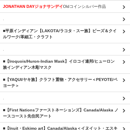
JONATHAN DAYジョナサンデイ
Oldコインシルバー作品
.
■平原インディアン【LAKOTA/ラコタ・スー族】ビーズ＆クイ
ルワーク/革細工・クラフト
.
■【Iroquois/Huron-Indian Mask】イロコイ連邦/ヒューロン
族インディアン木彫マスク
■【YAQUI/ヤキ族】クラフト置物・アクセサリー＜PEYOTE/ペ
ヨーテ＞
.
■【First Nationsファーストネーションズ】Canada/Alaska ノ
ースコースト先住民アート
■【Inuit・Eskimo art】Canada/Alaska＜イヌイット・エスキ