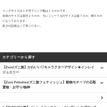
リングサイズは１６号でリング幅は１３ｍｍです。
全体のサイズは直径２５ｍｍ、モレンシーＴＱのサイズは縦７ｍｍ、横６ｍｍ
になっております。
多少の誤差はご了承ください。
カテゴリーから探す
【Zuni/ズニ族】かわいい♡キャラクターデザイン★インレイ
ジュエリー
【Zuni Fetishes/ズニ族フェティッシュ】動物モチーフの石彫
置物・お守り/物神
.