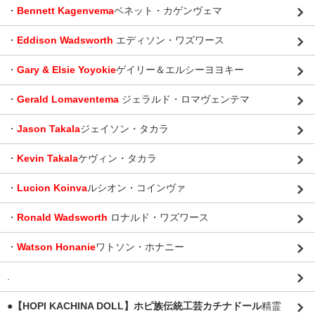
・
Bennett Kagenvema
ベネット・カゲンヴェマ
・
Eddison Wadsworth
エディソン・ワズワース
・
Gary & Elsie Yoyokie
ゲイリー＆エルシーヨヨキー
・
Gerald Lomaventema
ジェラルド・ロマヴェンテマ
・
Jason Takala
ジェイソン・タカラ
・
Kevin Takala
ケヴィン・タカラ
・
Lucion Koinva
ルシオン・コインヴァ
・
Ronald Wadsworth
ロナルド・ワズワース
・
Watson Honanie
ワトソン・ホナニー
.
●【HOPI KACHINA DOLL】ホピ族伝統工芸カチナドール
精霊