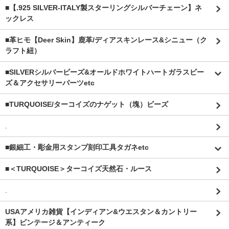
■【.925 SILVER-ITALY製スターリングシルバーチェーン】ネ
ックレス
■革ヒモ【Deer Skin】鹿革/ディアスキンレース&シニュー（ク
ラフト紐）
■SILVERシルバービーズ&オールドホワイトハートガラスビー
ズ＆アクセサリーパーツetc
■TURQUOISE/ターコイズのナゲット（塊）ビーズ
.
■銀細工・彫金用スタンプ刻印工具タガネetc
■＜TURQUOISE＞ターコイズ天然石・ルース
.
USAアメリカ雑貨【インディアン&ウエスタン＆カントリー
系】ビンテージ＆アンティーク