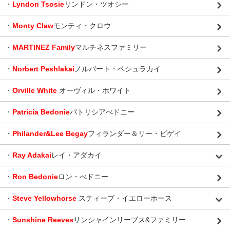
・
Lyndon Tsosie
リンドン・ツオシー
・
Monty Claw
モンティ・クロウ
・
MARTINEZ Family
マルチネスファミリー
・
Norbert Peshlakai
ノルバート・ペシュラカイ
・
Orville White
オーヴィル・ホワイト
・
Patricia Bedonie
パトリシアべドニー
・
Philander&Lee Begay
フィランダー＆リー・ビゲイ
・
Ray Adakai
レイ・アダカイ
・
Ron Bedonie
ロン・べドニー
・
Steve Yellowhorse
スティーブ・イエローホース
・
Sunshine Reeves
サンシャインリーブス&ファミリー