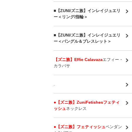
■【ZUNI/ズニ族】インレイジュエリ
ー＜リング/指輪＞
■【ZUNI/ズニ族】インレイジュエリ
ー＜バングル＆ブレスレット＞
【ズニ族】Effie Calavaza
エフィー・
カラバサ
.
●【ズニ族】ZuniFetishesフェティ
ッシュ
ネックレス
●【ズニ族】フェティッシュ
ペンダン