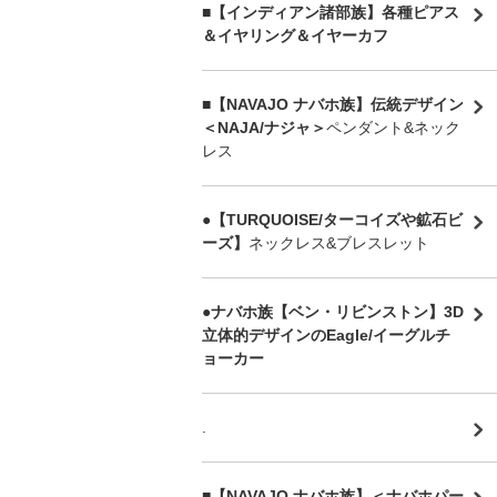
■【インディアン諸部族】各種ピアス
＆イヤリング＆イヤーカフ
■【NAVAJO ナバホ族】伝統デザイン
＜NAJA/ナジャ＞
ペンダント&ネック
レス
●【TURQUOISE/ターコイズや鉱石ビ
ーズ】
ネックレス&ブレスレット
●ナバホ族【ベン・リビンストン】3D
立体的デザインのEagle/イーグルチ
ョーカー
.
■【NAVAJO ナバホ族】＜ナバホパー