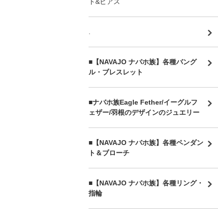
ト&ピアス
.
■【NAVAJO ナバホ族】各種バング
ル・ブレスレット
■
ナバホ族Eagle Fether/イーグルフ
ェザー/羽根のデザインのジュエリー
■【NAVAJO ナバホ族】各種ペンダン
ト＆ブローチ
■【NAVAJO ナバホ族】各種リング・
指輪