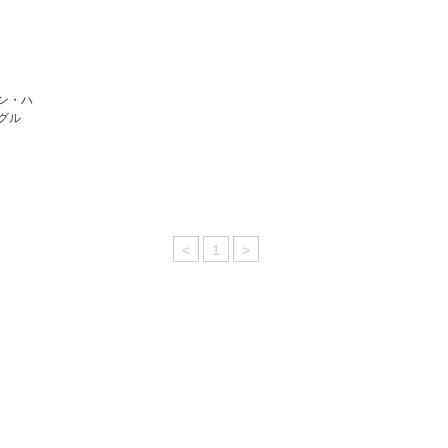
バン・ハ
ングル
<
1
>