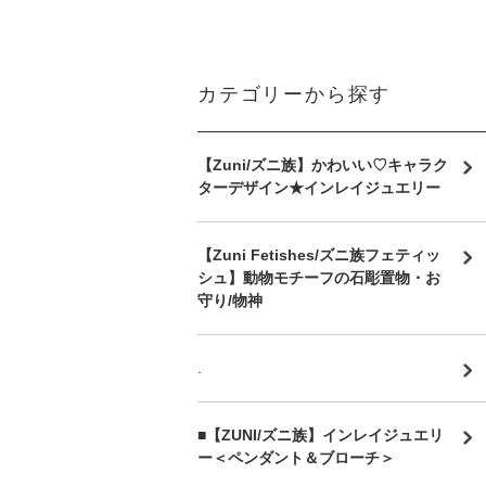
カテゴリーから探す
【Zuni/ズニ族】かわいい♡キャラク
ターデザイン★インレイジュエリー
【Zuni Fetishes/ズニ族フェティッ
シュ】動物モチーフの石彫置物・お
守り/物神
.
■【ZUNI/ズニ族】インレイジュエリ
ー＜ペンダント＆ブローチ＞