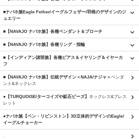
■
ナバホ族Eagle Fether/イーグルフェザー/羽根のデザインのジ
ュエリー
■【NAVAJO ナバホ族】各種ペンダント＆ブローチ
■【NAVAJO ナバホ族】各種リング・指輪
■【インディアン諸部族】各種ピアス＆イヤリング＆イヤーカ
フ
■【NAVAJO ナバホ族】伝統デザイン＜NAJA/ナジャ＞
ペンダ
ント&ネックレス
●【TURQUOISE/ターコイズや鉱石ビーズ】
ネックレス&ブレス
レット
●ナバホ族【ベン・リビンストン】3D立体的デザインのEagle/
イーグルチョーカー
.