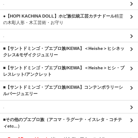
.
●【HOPI KACHINA DOLL】ホピ族伝統工芸カチナドール
精霊
の木彫人形・木工芸術・お守り
.
■【サントドミンゴ・プエブロ族/KEWA】＜Heishe＞ヒシネッ
クレス&モザイクジュエリー
■【サントドミンゴ・プエブロ族/KEWA】＜Heishe＞ヒシ・ブ
レスレット/アンクレット
■【サントドミンゴ・プエブロ族/KEWA】コンテンポラリーシ
ルバージュエリー
.
■その他のプエブロ族（アコマ・ラグーナ・イスレタ・コチテ
ィetc...）