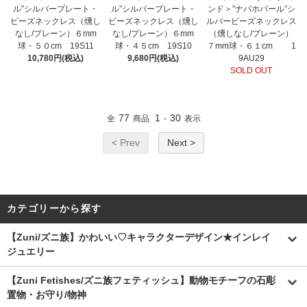
ル”シルバープレート・
ル”シルバープレート・
ンド＞”ナバホパール”シ
ビーズネックレス（燻し
ビーズネックレス（燻し
ルバービーズネックレス
なし/プレーン）６mm
なし/プレーン）６mm
（燻しなし/プレーン）
球・５０cm 19S11
球・４５cm 19S10
７mm球・６１cm 1
10,780円(税込)
9,680円(税込)
9AU29
SOLD OUT
77
1
30
全
商品
-
表示
< Prev
Next >
カテゴリーから探す
【Zuni/ズニ族】かわいい♡キャラクターデザイン★インレイ
ジュエリー
【Zuni Fetishes/ズニ族フェティッシュ】動物モチーフの石彫
置物・お守り/物神