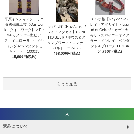
平原インディアン・ラコ
ナバホ族【Ray Adakai/
タ族伝統工芸【Quillwor
レイ・アダカイ】＜Liza
ナバホ族【Ray Adakai/
k・クイルワーク】＜Tur
rd or Gekko/トカゲ・ヤ
レイ・アダカイ】CONC
tle/カメ＞バー型ピア
モリ＞スパイニーオイス
HO BELT/リポウズ＆ス
ス・イエロー系 ※イヤ
ター・インレイ ペンダ
タンプワーク・コンチョ
リングやペンダントに
ント＆ブローチ 110F34
ベルト 25AU75
も・・・ 100025
54,780円(税込)
498,000円(税込)
15,800円(税込)
もっと見る
返品について