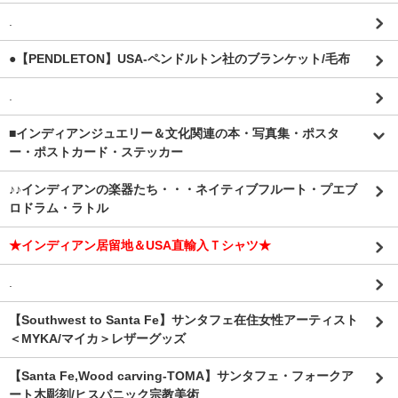
.
●【PENDLETON】USA-ペンドルトン社のブランケット/毛布
.
■インディアンジュエリー＆文化関連の本・写真集・ポスタ
ー・ポストカード・ステッカー
♪♪インディアンの楽器たち・・・ネイティブフルート・プエブ
ロドラム・ラトル
★インディアン居留地＆USA直輸入Ｔシャツ★
.
【Southwest to Santa Fe】サンタフェ在住女性アーティスト
＜MYKA/マイカ＞レザーグッズ
【Santa Fe,Wood carving-TOMA】サンタフェ・フォークア
ート木彫刻/ヒスパニック宗教美術