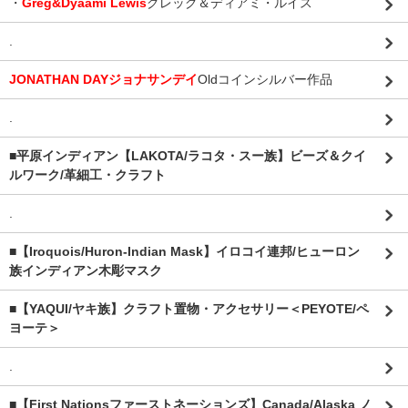
・
Greg&Dyaami Lewis
グレッグ＆ディアミ・ルイス
.
JONATHAN DAYジョナサンデイ
Oldコインシルバー作品
.
■平原インディアン【LAKOTA/ラコタ・スー族】ビーズ＆クイ
ルワーク/革細工・クラフト
.
■【Iroquois/Huron-Indian Mask】イロコイ連邦/ヒューロン
族インディアン木彫マスク
■【YAQUI/ヤキ族】クラフト置物・アクセサリー＜PEYOTE/ペ
ヨーテ＞
.
■【First Nationsファーストネーションズ】Canada/Alaska ノ