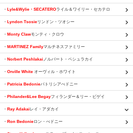
・
Lyle&Wylie・SECATERO
ライル＆ワイリー・セカテロ
・
Lyndon Tsosie
リンドン・ツオシー
・
Monty Claw
モンティ・クロウ
・
MARTINEZ Family
マルチネスファミリー
・
Norbert Peshlakai
ノルバート・ペシュラカイ
・
Orville White
オーヴィル・ホワイト
・
Patricia Bedonie
パトリシアべドニー
・
Philander&Lee Begay
フィランダー＆リー・ビゲイ
・
Ray Adakai
レイ・アダカイ
・
Ron Bedonie
ロン・べドニー