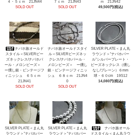
４・５ｃｍ 21JN44
７ｃｍ 21JN43
ｍ 21JN42
SOLD OUT
SOLD OUT
49,500円(税込)
ナバホ族オールド
ナバホ族オールドスタイ
SILVER PLATE＜まん丸
スタイル＜SILVERビー
ル＜SILVERビーズネッ
ラウンド＞”ナバホパー
ズネックレス/ナバホパ
クレス/ナバホパール・
ル”シルバープレート・
ール・メロンビーズ＞
メロンビーズ＞ ー燻し
ビーズネックレス（燻し
ー燻し銀・ビンテージフ
銀・ビンテージフィニッ
なし/プレーン）６mm
ィニッシュ ６５ｃｍ
シュ ６８ｃｍ 21JN4
球・６０cm 19S12
21JN41
0
14,080円(税込)
SOLD OUT
SOLD OUT
SILVER PLATE＜まん丸
SILVER PLATE＜まん丸
ナバホ族オール
ラウンド＞”ナバホパー
ラウンド＞”ナバホパー
ドスタイル＜まん丸ラウ