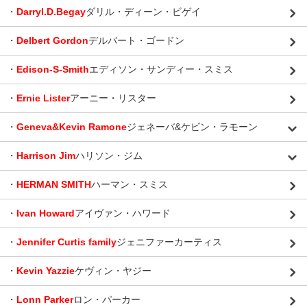
・
Darryl.D.Begay
ダリル・ディーン・ビゲイ
・
Delbert Gordon
デルバート・ゴードン
・
Edison-S-Smith
エディソン・サンディー・スミス
・
Ernie Lister
アーニー・リスター
・
Geneva&Kevin Ramone
ジェネーバ&ケビン・ラモーン
・
Harrison Jim
ハリソン・ジム
・
HERMAN SMITH
ハーマン・スミス
・
Ivan Howard
アイヴァン・ハワード
・
Jennifer Curtis family
ジェニファーカーティス
・
Kevin Yazzie
ケヴィン・ヤジー
・
Lonn Parker
ロン・パーカー