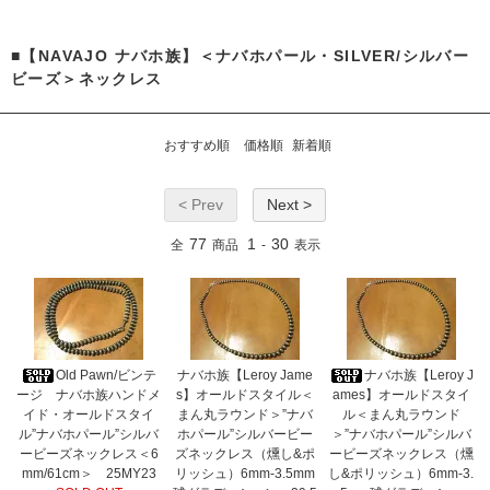
■【NAVAJO ナバホ族】＜ナバホパール・SILVER/シルバー
ビーズ＞ネックレス
おすすめ順
価格順
新着順
< Prev
Next >
77
1
30
全
商品
-
表示
Old Pawn/ビンテ
ナバホ族【Leroy Jame
ナバホ族【Leroy J
ージ ナバホ族ハンドメ
s】オールドスタイル＜
ames】オールドスタイ
イド・オールドスタイ
まん丸ラウンド＞”ナバ
ル＜まん丸ラウンド
ル”ナバホパール”シルバ
ホパール”シルバービー
＞”ナバホパール”シルバ
ービーズネックレス＜6
ズネックレス（燻し&ポ
ービーズネックレス（燻
mm/61cm＞ 25MY23
リッシュ）6mm-3.5mm
し&ポリッシュ）6mm-3.