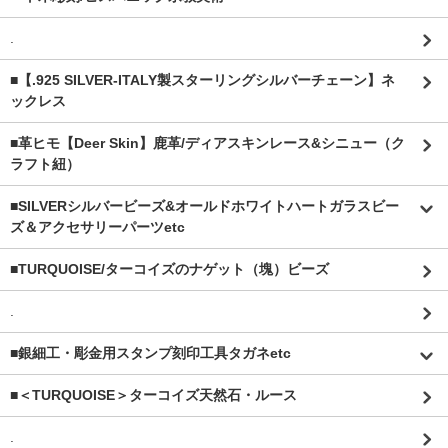
.
■【.925 SILVER-ITALY製スターリングシルバーチェーン】ネ
ックレス
■革ヒモ【Deer Skin】鹿革/ディアスキンレース&シニュー（ク
ラフト紐）
■SILVERシルバービーズ&オールドホワイトハートガラスビー
ズ＆アクセサリーパーツetc
■TURQUOISE/ターコイズのナゲット（塊）ビーズ
.
■銀細工・彫金用スタンプ刻印工具タガネetc
■＜TURQUOISE＞ターコイズ天然石・ルース
.