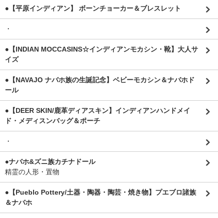
●【平原インディアン】 ボーンチョーカー＆ブレスレット
・
●【INDIAN MOCCASINS☆インディアンモカシン・靴】大人サ
イズ
●【NAVAJO ナバホ族の生誕記念】ベビーモカシン＆ナバホド
ール
●【DEER SKIN/鹿革ディアスキン】インディアンハンドメイ
ド・メディスンバッグ＆ポーチ
・
●ナバホ&ズニ族カチナドール
精霊の人形・置物
●【Pueblo Pottery/土器・陶器・陶芸・焼き物】プエブロ諸族
＆ナバホ