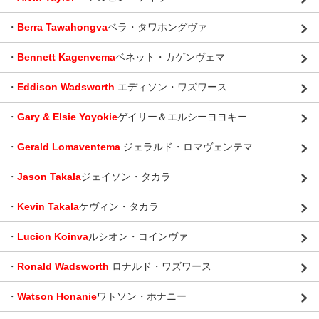
・
Berra Tawahongva
ベラ・タワホングヴァ
・
Bennett Kagenvema
ベネット・カゲンヴェマ
・
Eddison Wadsworth
エディソン・ワズワース
・
Gary & Elsie Yoyokie
ゲイリー＆エルシーヨヨキー
・
Gerald Lomaventema
ジェラルド・ロマヴェンテマ
・
Jason Takala
ジェイソン・タカラ
・
Kevin Takala
ケヴィン・タカラ
・
Lucion Koinva
ルシオン・コインヴァ
・
Ronald Wadsworth
ロナルド・ワズワース
・
Watson Honanie
ワトソン・ホナニー