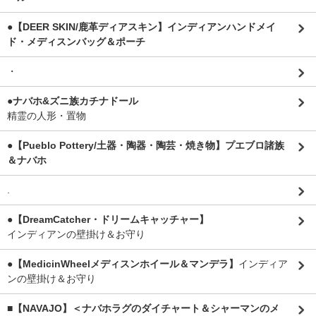
●【DEER SKIN/鹿革ディアスキン】インディアンハンドメイ
ド・メディスンバッグ＆ポーチ
・
●ナバホ&ズニ族カチナドール
精霊の人形・置物
●【Pueblo Pottery/土器・陶器・陶芸・焼き物】プエブロ諸族
＆ナバホ
.
●【DreamCatcher・ドリームキャッチャー】
インディアンの壁掛け＆お守り
●【MedicinWheelメディスンホイール＆マンデラ】
インディア
ンの壁掛け＆お守り
■【NAVAJO】＜ナバホラグのダイチャート＆シャーマンのメ