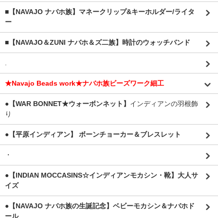
■【NAVAJO ナバホ族】マネークリップ&キーホルダー/ライタ
ー
■【NAVAJO＆ZUNI ナバホ＆ズ二族】時計のウォッチバンド
.
★Navajo Beads work★ナバホ族ビーズワーク細工
●【WAR BONNET★ウォーボンネット】
インディアンの羽根飾
り
●【平原インディアン】 ボーンチョーカー＆ブレスレット
・
●【INDIAN MOCCASINS☆インディアンモカシン・靴】大人サ
イズ
●【NAVAJO ナバホ族の生誕記念】ベビーモカシン＆ナバホド
ール