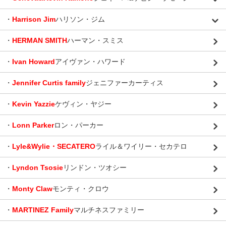
・
Harrison Jim
ハリソン・ジム
・
HERMAN SMITH
ハーマン・スミス
・
Ivan Howard
アイヴァン・ハワード
・
Jennifer Curtis family
ジェニファーカーティス
・
Kevin Yazzie
ケヴィン・ヤジー
・
Lonn Parker
ロン・パーカー
・
Lyle&Wylie・SECATERO
ライル＆ワイリー・セカテロ
・
Lyndon Tsosie
リンドン・ツオシー
・
Monty Claw
モンティ・クロウ
・
MARTINEZ Family
マルチネスファミリー