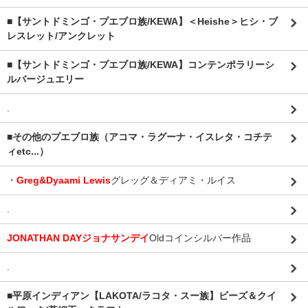
■【サントドミンゴ・プエブロ族/KEWA】＜Heishe＞ヒシ・ブ
レスレット/アンクレット
■【サントドミンゴ・プエブロ族/KEWA】コンテンポラリーシ
ルバージュエリー
.
■その他のプエブロ族（アコマ・ラグーナ・イスレタ・コチテ
ィetc...）
・
Greg&Dyaami Lewis
グレッグ＆ディアミ・ルイス
.
JONATHAN DAYジョナサンデイ
Oldコインシルバー作品
.
■平原インディアン【LAKOTA/ラコタ・スー族】ビーズ＆クイ