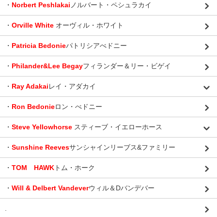
・
Norbert Peshlakai
ノルバート・ペシュラカイ
・
Orville White
オーヴィル・ホワイト
・
Patricia Bedonie
パトリシアべドニー
・
Philander&Lee Begay
フィランダー＆リー・ビゲイ
・
Ray Adakai
レイ・アダカイ
・
Ron Bedonie
ロン・べドニー
・
Steve Yellowhorse
スティーブ・イエローホース
・
Sunshine Reeves
サンシャインリーブス&ファミリー
・
TOM HAWK
トム・ホーク
・
Will & Delbert Vandever
ウィル＆Dバンデバー
.