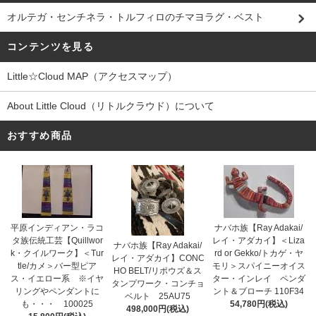
オルテガ・センチネラ・トルフィロのチマヨラグ・ベスト
コンテンツを見る
Little☆Cloud MAP（アクセスマップ）
About Little Cloud（リトルクラウド）について
おすすめ商品
平原インディアン・ラコ
ナバホ族【Ray Adakai/
タ族伝統工芸【Quillwor
レイ・アダカイ】＜Liza
ナバホ族【Ray Adakai/
k・クイルワーク】＜Tur
rd or Gekko/トカゲ・ヤ
レイ・アダカイ】CONC
tle/カメ＞バー型ピア
モリ＞スパイニーオイス
HO BELT/リポウズ＆ス
ス・イエロー系 ※イヤ
ター・インレイ ペンダ
タンプワーク・コンチョ
リングやペンダントに
ント＆ブローチ 110F34
ベルト 25AU75
も・・・ 100025
54,780円(税込)
498,000円(税込)