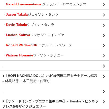
・
Gerald Lomaventema
ジェラルド・ロマヴェンテマ
・
Jason Takala
ジェイソン・タカラ
・
Kevin Takala
ケヴィン・タカラ
・
Lucion Koinva
ルシオン・コインヴァ
・
Ronald Wadsworth
ロナルド・ワズワース
・
Watson Honanie
ワトソン・ホナニー
.
●【HOPI KACHINA DOLL】ホピ族伝統工芸カチナドール
精霊
の木彫人形・木工芸術・お守り
.
■【サントドミンゴ・プエブロ族/KEWA】＜Heishe＞ヒシネッ
クレス&モザイクジュエリー