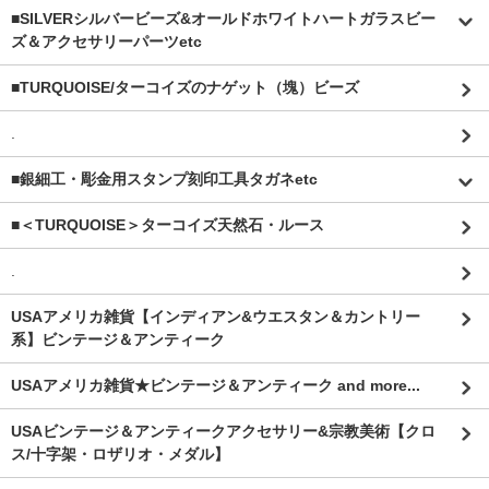
■SILVERシルバービーズ&オールドホワイトハートガラスビー
ズ＆アクセサリーパーツetc
■TURQUOISE/ターコイズのナゲット（塊）ビーズ
.
■銀細工・彫金用スタンプ刻印工具タガネetc
■＜TURQUOISE＞ターコイズ天然石・ルース
.
USAアメリカ雑貨【インディアン&ウエスタン＆カントリー
系】ビンテージ＆アンティーク
USAアメリカ雑貨★ビンテージ＆アンティーク and more...
USAビンテージ＆アンティークアクセサリー&宗教美術【クロ
ス/十字架・ロザリオ・メダル】