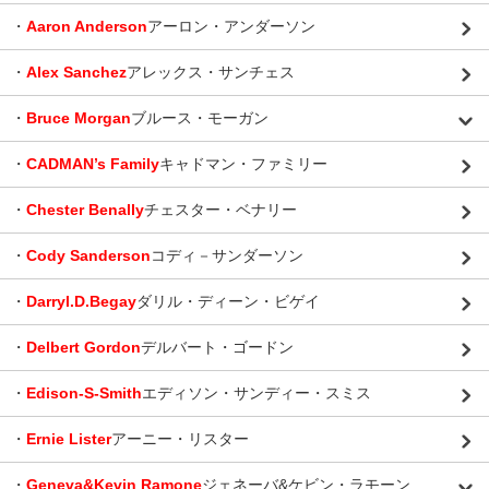
・
Aaron Anderson
アーロン・アンダーソン
・
Alex Sanchez
アレックス・サンチェス
・
Bruce Morgan
ブルース・モーガン
・
CADMAN’s Family
キャドマン・ファミリー
・
Chester Benally
チェスター・ベナリー
・
Cody Sanderson
コディ－サンダーソン
・
Darryl.D.Begay
ダリル・ディーン・ビゲイ
・
Delbert Gordon
デルバート・ゴードン
・
Edison-S-Smith
エディソン・サンディー・スミス
・
Ernie Lister
アーニー・リスター
・
Geneva&Kevin Ramone
ジェネーバ&ケビン・ラモーン