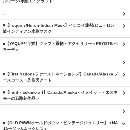
ルワーク/革細工・クラフト
.
■【Iroquois/Huron-Indian Mask】イロコイ連邦/ヒューロン
族インディアン木彫マスク
■【YAQUI/ヤキ族】クラフト置物・アクセサリー＜PEYOTE/ペ
ヨーテ＞
.
■【First Nationsファーストネーションズ】Canada/Alaska ノ
ースコースト先住民アート
■【Inuit・Eskimo art】Canada/Alaska＜イヌイット・エスキ
モーの石彫刻作品＞
.
■【OLD PAWNオールドポウン・ビンテージジュエリー】＜NA
JAナジャ&ネックレス＞