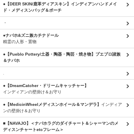
●【DEER SKIN/鹿革ディアスキン】インディアンハンドメイ
ド・メディスンバッグ＆ポーチ
・
●ナバホ&ズニ族カチナドール
精霊の人形・置物
●【Pueblo Pottery/土器・陶器・陶芸・焼き物】プエブロ諸族
＆ナバホ
.
●【DreamCatcher・ドリームキャッチャー】
インディアンの壁掛け＆お守り
●【MedicinWheelメディスンホイール＆マンデラ】
インディア
ンの壁掛け＆お守り
■【NAVAJO】＜ナバホラグのダイチャート＆シャーマンのメ
ディスンチャートetcフレーム＞