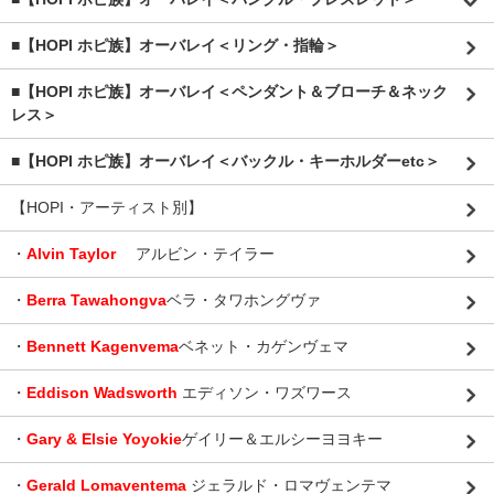
■【HOPI ホピ族】オーバレイ＜リング・指輪＞
■【HOPI ホピ族】オーバレイ＜ペンダント＆ブローチ＆ネック
レス＞
■【HOPI ホピ族】オーバレイ＜バックル・キーホルダーetc＞
【HOPI・アーティスト別】
・
Alvin Taylor
アルビン・テイラー
・
Berra Tawahongva
ベラ・タワホングヴァ
・
Bennett Kagenvema
ベネット・カゲンヴェマ
・
Eddison Wadsworth
エディソン・ワズワース
・
Gary & Elsie Yoyokie
ゲイリー＆エルシーヨヨキー
・
Gerald Lomaventema
ジェラルド・ロマヴェンテマ