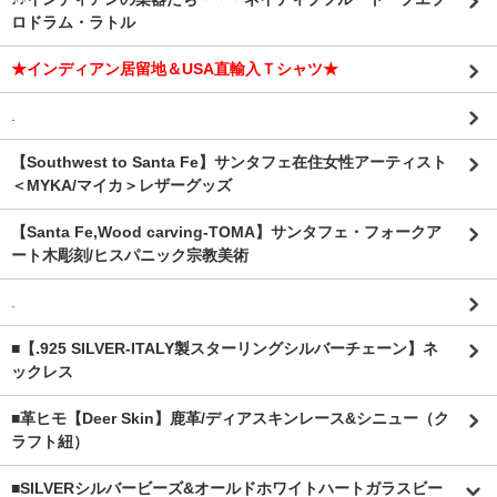
ロドラム・ラトル
★インディアン居留地＆USA直輸入Ｔシャツ★
.
【Southwest to Santa Fe】サンタフェ在住女性アーティスト
＜MYKA/マイカ＞レザーグッズ
【Santa Fe,Wood carving-TOMA】サンタフェ・フォークア
ート木彫刻/ヒスパニック宗教美術
.
■【.925 SILVER-ITALY製スターリングシルバーチェーン】ネ
ックレス
■革ヒモ【Deer Skin】鹿革/ディアスキンレース&シニュー（ク
ラフト紐）
■SILVERシルバービーズ&オールドホワイトハートガラスビー