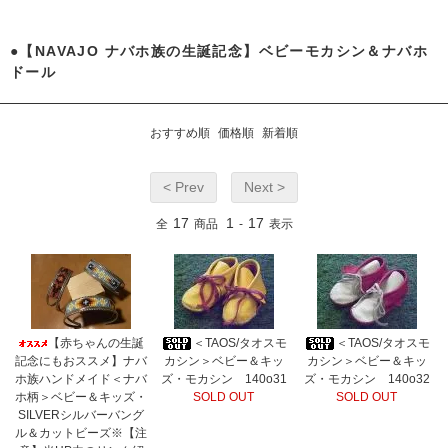
●【NAVAJO ナバホ族の生誕記念】ベビーモカシン＆ナバホ
ドール
おすすめ順
価格順
新着順
< Prev
Next >
17
1
17
全
商品
-
表示
【赤ちゃんの生誕
＜TAOS/タオスモ
＜TAOS/タオスモ
記念にもおススメ】ナバ
カシン＞ベビー＆キッ
カシン＞ベビー＆キッ
ホ族ハンドメイド＜ナバ
ズ・モカシン 140o31
ズ・モカシン 140o32
ホ柄＞ベビー＆キッズ・
SOLD OUT
SOLD OUT
SILVERシルバーバング
ル＆カットビーズ※【注