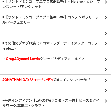
■【サントドミンゴ・プエブロ族/KEWA】＜Heishe＞ヒシ・ブ
レスレット/アンクレット
■【サントドミンゴ・プエブロ族/KEWA】コンテンポラリーシ
ルバージュエリー
.
■その他のプエブロ族（アコマ・ラグーナ・イスレタ・コチテ
ィetc...）
・
Greg&Dyaami Lewis
グレッグ＆ディアミ・ルイス
.
JONATHAN DAYジョナサンデイ
Oldコインシルバー作品
.
■平原インディアン【LAKOTA/ラコタ・スー族】ビーズ＆クイ
ルワーク/革細工・クラフト