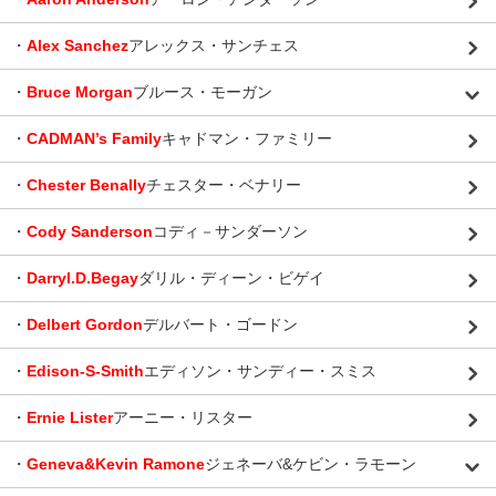
・
Alex Sanchez
アレックス・サンチェス
・
Bruce Morgan
ブルース・モーガン
・
CADMAN’s Family
キャドマン・ファミリー
・
Chester Benally
チェスター・ベナリー
・
Cody Sanderson
コディ－サンダーソン
・
Darryl.D.Begay
ダリル・ディーン・ビゲイ
・
Delbert Gordon
デルバート・ゴードン
・
Edison-S-Smith
エディソン・サンディー・スミス
・
Ernie Lister
アーニー・リスター
・
Geneva&Kevin Ramone
ジェネーバ&ケビン・ラモーン