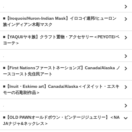
.
■【Iroquois/Huron-Indian Mask】イロコイ連邦/ヒューロン
族インディアン木彫マスク
■【YAQUI/ヤキ族】クラフト置物・アクセサリー＜PEYOTE/ペ
ヨーテ＞
.
■【First Nationsファーストネーションズ】Canada/Alaska ノ
ースコースト先住民アート
■【Inuit・Eskimo art】Canada/Alaska＜イヌイット・エスキ
モーの石彫刻作品＞
.
■【OLD PAWNオールドポウン・ビンテージジュエリー】＜NA
JAナジャ&ネックレス＞