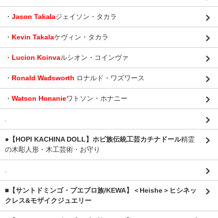
・
Jason Takala
ジェイソン・タカラ
・
Kevin Takala
ケヴィン・タカラ
・
Lucion Koinva
ルシオン・コインヴァ
・
Ronald Wadsworth
ロナルド・ワズワース
・
Watson Honanie
ワトソン・ホナニー
.
●【HOPI KACHINA DOLL】ホピ族伝統工芸カチナドール
精霊
の木彫人形・木工芸術・お守り
.
■【サントドミンゴ・プエブロ族/KEWA】＜Heishe＞ヒシネッ
クレス&モザイクジュエリー