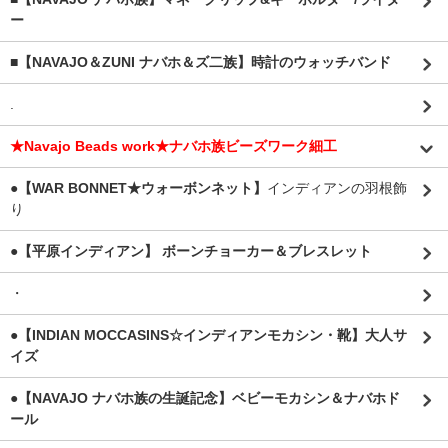
ー
■【NAVAJO＆ZUNI ナバホ＆ズ二族】時計のウォッチバンド
.
★Navajo Beads work★ナバホ族ビーズワーク細工
●【WAR BONNET★ウォーボンネット】
インディアンの羽根飾
り
●【平原インディアン】 ボーンチョーカー＆ブレスレット
・
●【INDIAN MOCCASINS☆インディアンモカシン・靴】大人サ
イズ
●【NAVAJO ナバホ族の生誕記念】ベビーモカシン＆ナバホド
ール