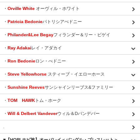
・
Orville White
オーヴィル・ホワイト
・
Patricia Bedonie
パトリシアべドニー
・
Philander&Lee Begay
フィランダー＆リー・ビゲイ
・
Ray Adakai
レイ・アダカイ
・
Ron Bedonie
ロン・べドニー
・
Steve Yellowhorse
スティーブ・イエローホース
・
Sunshine Reeves
サンシャインリーブス&ファミリー
・
TOM HAWK
トム・ホーク
・
Will & Delbert Vandever
ウィル＆Dバンデバー
.
■【HOPI ホピ族】オーバレイ＜バングル・ブレスレット＞