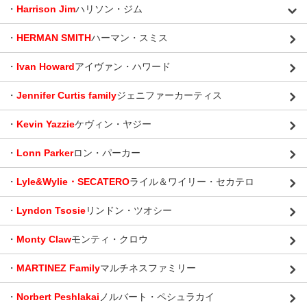
・
Harrison Jim
ハリソン・ジム
・
HERMAN SMITH
ハーマン・スミス
・
Ivan Howard
アイヴァン・ハワード
・
Jennifer Curtis family
ジェニファーカーティス
・
Kevin Yazzie
ケヴィン・ヤジー
・
Lonn Parker
ロン・パーカー
・
Lyle&Wylie・SECATERO
ライル＆ワイリー・セカテロ
・
Lyndon Tsosie
リンドン・ツオシー
・
Monty Claw
モンティ・クロウ
・
MARTINEZ Family
マルチネスファミリー
・
Norbert Peshlakai
ノルバート・ペシュラカイ