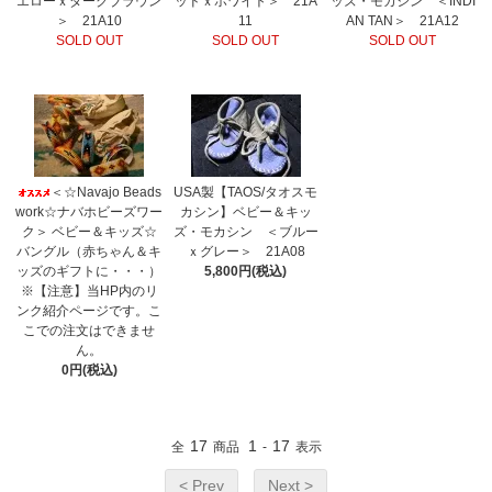
エローｘダークブラウン
ッドｘホワイト＞ 21A
ッズ・モカシン ＜INDI
＞ 21A10
11
AN TAN＞ 21A12
SOLD OUT
SOLD OUT
SOLD OUT
＜☆Navajo Beads
USA製【TAOS/タオスモ
work☆ナバホビーズワー
カシン】ベビー＆キッ
ク＞ ベビー＆キッズ☆
ズ・モカシン ＜ブルー
バングル（赤ちゃん＆キ
ｘグレー＞ 21A08
ッズのギフトに・・・）
5,800円(税込)
※【注意】当HP内のリ
ンク紹介ページです。こ
こでの注文はできませ
ん。
0円(税込)
17
1
17
全
商品
-
表示
< Prev
Next >