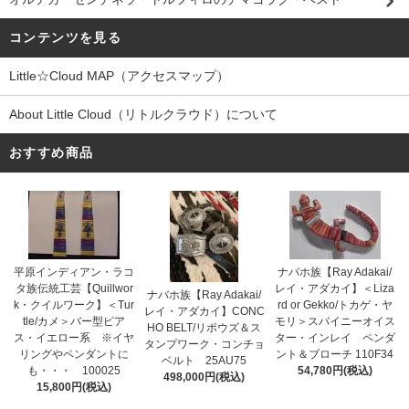
コンテンツを見る
Little☆Cloud MAP（アクセスマップ）
About Little Cloud（リトルクラウド）について
おすすめ商品
平原インディアン・ラコ
ナバホ族【Ray Adakai/
タ族伝統工芸【Quillwor
レイ・アダカイ】＜Liza
ナバホ族【Ray Adakai/
k・クイルワーク】＜Tur
rd or Gekko/トカゲ・ヤ
レイ・アダカイ】CONC
tle/カメ＞バー型ピア
モリ＞スパイニーオイス
HO BELT/リポウズ＆ス
ス・イエロー系 ※イヤ
ター・インレイ ペンダ
タンプワーク・コンチョ
リングやペンダントに
ント＆ブローチ 110F34
ベルト 25AU75
も・・・ 100025
54,780円(税込)
498,000円(税込)
15,800円(税込)