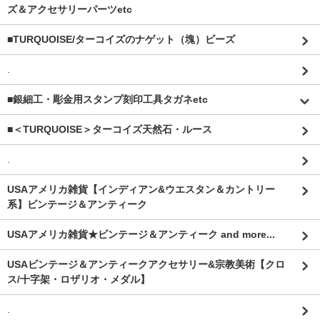
ズ＆アクセサリーパーツetc
■TURQUOISE/ターコイズのナゲット（塊）ビーズ
.
■銀細工・彫金用スタンプ刻印工具タガネetc
■＜TURQUOISE＞ターコイズ天然石・ルース
.
USAアメリカ雑貨【インディアン&ウエスタン＆カントリー
系】ビンテージ＆アンティーク
USAアメリカ雑貨★ビンテージ＆アンティーク and more...
USAビンテージ＆アンティークアクセサリー&宗教美術【クロ
ス/十字架・ロザリオ・メダル】
.