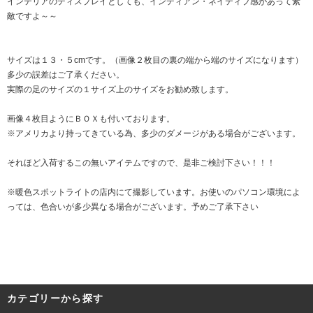
インテリアのディスプレイとしても、インディアン・ネイティブ感があって素
敵ですよ～～
サイズは１３・５cmです。（画像２枚目の裏の端から端のサイズになります）
多少の誤差はご了承ください。
実際の足のサイズの１サイズ上のサイズをお勧め致します。
画像４枚目ようにＢＯＸも付いております。
※アメリカより持ってきている為、多少のダメージがある場合がございます。
それほど入荷するこの無いアイテムですので、是非ご検討下さい！！！
※暖色スポットライトの店内にて撮影しています。お使いのパソコン環境によ
っては、色合いが多少異なる場合がございます。予めご了承下さい
カテゴリーから探す