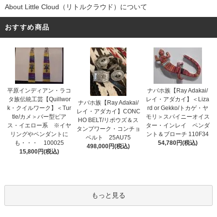
About Little Cloud（リトルクラウド）について
おすすめ商品
平原インディアン・ラコ
ナバホ族【Ray Adakai/
タ族伝統工芸【Quillwor
レイ・アダカイ】＜Liza
ナバホ族【Ray Adakai/
k・クイルワーク】＜Tur
rd or Gekko/トカゲ・ヤ
レイ・アダカイ】CONC
tle/カメ＞バー型ピア
モリ＞スパイニーオイス
HO BELT/リポウズ＆ス
ス・イエロー系 ※イヤ
ター・インレイ ペンダ
タンプワーク・コンチョ
リングやペンダントに
ント＆ブローチ 110F34
ベルト 25AU75
も・・・ 100025
54,780円(税込)
498,000円(税込)
15,800円(税込)
もっと見る