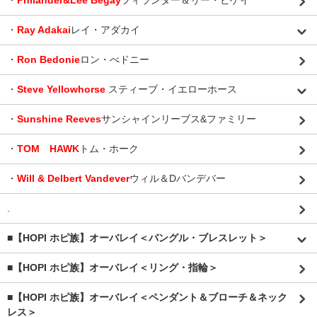
・
Philander&Lee Begay
フィランダー＆リー・ビゲイ
・
Ray Adakai
レイ・アダカイ
・
Ron Bedonie
ロン・べドニー
・
Steve Yellowhorse
スティーブ・イエローホース
・
Sunshine Reeves
サンシャインリーブス&ファミリー
・
TOM HAWK
トム・ホーク
・
Will & Delbert Vandever
ウィル＆Dバンデバー
.
■【HOPI ホピ族】オーバレイ＜バングル・ブレスレット＞
■【HOPI ホピ族】オーバレイ＜リング・指輪＞
■【HOPI ホピ族】オーバレイ＜ペンダント＆ブローチ＆ネック
レス＞