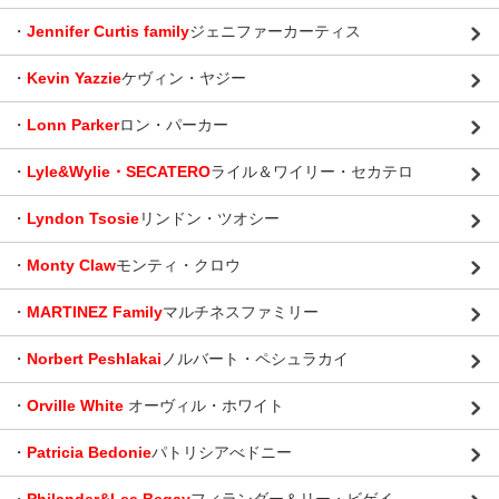
・
Jennifer Curtis family
ジェニファーカーティス
・
Kevin Yazzie
ケヴィン・ヤジー
・
Lonn Parker
ロン・パーカー
・
Lyle&Wylie・SECATERO
ライル＆ワイリー・セカテロ
・
Lyndon Tsosie
リンドン・ツオシー
・
Monty Claw
モンティ・クロウ
・
MARTINEZ Family
マルチネスファミリー
・
Norbert Peshlakai
ノルバート・ペシュラカイ
・
Orville White
オーヴィル・ホワイト
・
Patricia Bedonie
パトリシアべドニー