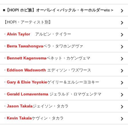
■【HOPI ホピ族】オーバレイ＜バックル・キーホルダーetc＞
【HOPI・アーティスト別】
・
Alvin Taylor
アルビン・テイラー
・
Berra Tawahongva
ベラ・タワホングヴァ
・
Bennett Kagenvema
ベネット・カゲンヴェマ
・
Eddison Wadsworth
エディソン・ワズワース
・
Gary & Elsie Yoyokie
ゲイリー＆エルシーヨヨキー
・
Gerald Lomaventema
ジェラルド・ロマヴェンテマ
・
Jason Takala
ジェイソン・タカラ
・
Kevin Takala
ケヴィン・タカラ