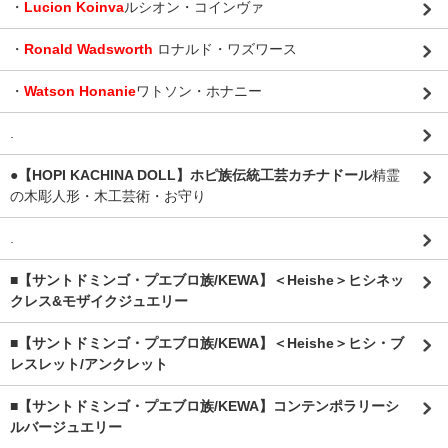
・
Lucion Koinva
ルシオン・コインヴァ
・
Ronald Wadsworth
ロナルド・ワズワース
・
Watson Honanie
ワトソン・ホナニー
.
●【HOPI KACHINA DOLL】ホピ族伝統工芸カチナドール
精霊
の木彫人形・木工芸術・お守り
.
■【サントドミンゴ・プエブロ族/KEWA】＜Heishe＞ヒシネッ
クレス&モザイクジュエリー
■【サントドミンゴ・プエブロ族/KEWA】＜Heishe＞ヒシ・ブ
レスレット/アンクレット
■【サントドミンゴ・プエブロ族/KEWA】コンテンポラリーシ
ルバージュエリー