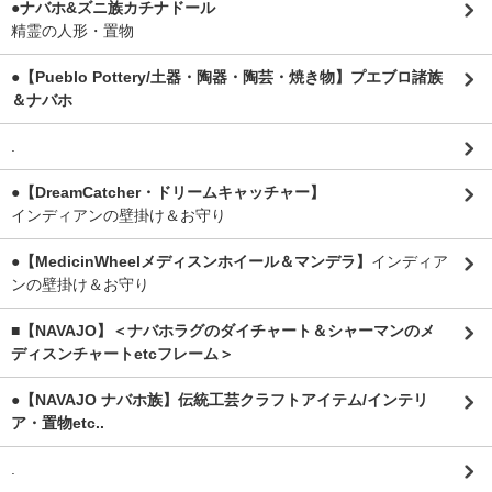
●ナバホ&ズニ族カチナドール
精霊の人形・置物
●【Pueblo Pottery/土器・陶器・陶芸・焼き物】プエブロ諸族
＆ナバホ
.
●【DreamCatcher・ドリームキャッチャー】
インディアンの壁掛け＆お守り
●【MedicinWheelメディスンホイール＆マンデラ】
インディア
ンの壁掛け＆お守り
■【NAVAJO】＜ナバホラグのダイチャート＆シャーマンのメ
ディスンチャートetcフレーム＞
●【NAVAJO ナバホ族】伝統工芸クラフトアイテム/インテリ
ア・置物etc..
.