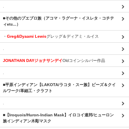
.
■その他のプエブロ族（アコマ・ラグーナ・イスレタ・コチテ
ィetc...）
・
Greg&Dyaami Lewis
グレッグ＆ディアミ・ルイス
.
JONATHAN DAYジョナサンデイ
Oldコインシルバー作品
.
■平原インディアン【LAKOTA/ラコタ・スー族】ビーズ＆クイ
ルワーク/革細工・クラフト
.
■【Iroquois/Huron-Indian Mask】イロコイ連邦/ヒューロン
族インディアン木彫マスク