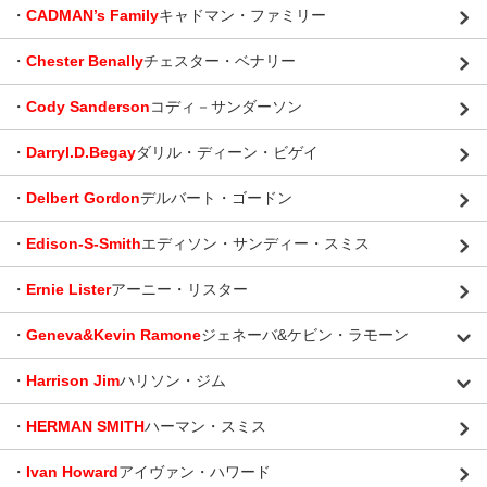
・
CADMAN’s Family
キャドマン・ファミリー
・
Chester Benally
チェスター・ベナリー
・
Cody Sanderson
コディ－サンダーソン
・
Darryl.D.Begay
ダリル・ディーン・ビゲイ
・
Delbert Gordon
デルバート・ゴードン
・
Edison-S-Smith
エディソン・サンディー・スミス
・
Ernie Lister
アーニー・リスター
・
Geneva&Kevin Ramone
ジェネーバ&ケビン・ラモーン
・
Harrison Jim
ハリソン・ジム
・
HERMAN SMITH
ハーマン・スミス
・
Ivan Howard
アイヴァン・ハワード