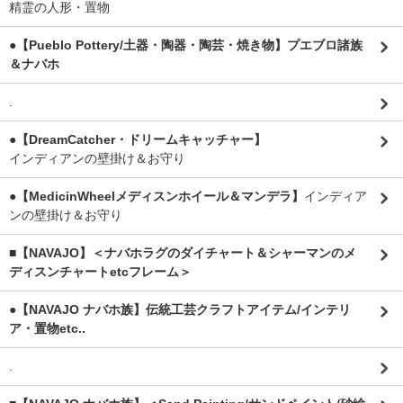
精霊の人形・置物
●【Pueblo Pottery/土器・陶器・陶芸・焼き物】プエブロ諸族
＆ナバホ
.
●【DreamCatcher・ドリームキャッチャー】
インディアンの壁掛け＆お守り
●【MedicinWheelメディスンホイール＆マンデラ】
インディア
ンの壁掛け＆お守り
■【NAVAJO】＜ナバホラグのダイチャート＆シャーマンのメ
ディスンチャートetcフレーム＞
●【NAVAJO ナバホ族】伝統工芸クラフトアイテム/インテリ
ア・置物etc..
.