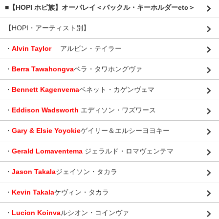
■【HOPI ホピ族】オーバレイ＜バックル・キーホルダーetc＞
【HOPI・アーティスト別】
・
Alvin Taylor
アルビン・テイラー
・
Berra Tawahongva
ベラ・タワホングヴァ
・
Bennett Kagenvema
ベネット・カゲンヴェマ
・
Eddison Wadsworth
エディソン・ワズワース
・
Gary & Elsie Yoyokie
ゲイリー＆エルシーヨヨキー
・
Gerald Lomaventema
ジェラルド・ロマヴェンテマ
・
Jason Takala
ジェイソン・タカラ
・
Kevin Takala
ケヴィン・タカラ
・
Lucion Koinva
ルシオン・コインヴァ