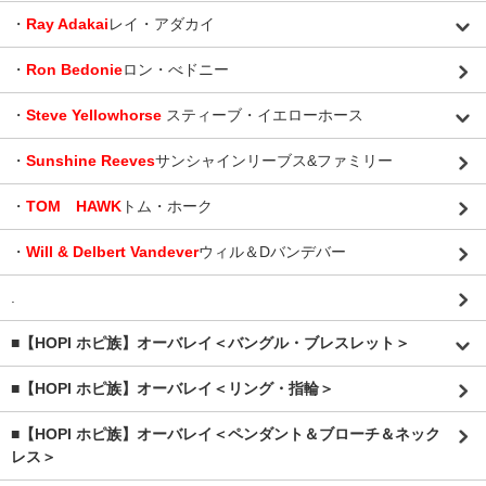
・
Ray Adakai
レイ・アダカイ
・
Ron Bedonie
ロン・べドニー
・
Steve Yellowhorse
スティーブ・イエローホース
・
Sunshine Reeves
サンシャインリーブス&ファミリー
・
TOM HAWK
トム・ホーク
・
Will & Delbert Vandever
ウィル＆Dバンデバー
.
■【HOPI ホピ族】オーバレイ＜バングル・ブレスレット＞
■【HOPI ホピ族】オーバレイ＜リング・指輪＞
■【HOPI ホピ族】オーバレイ＜ペンダント＆ブローチ＆ネック
レス＞