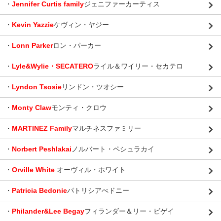
・
Jennifer Curtis family
ジェニファーカーティス
・
Kevin Yazzie
ケヴィン・ヤジー
・
Lonn Parker
ロン・パーカー
・
Lyle&Wylie・SECATERO
ライル＆ワイリー・セカテロ
・
Lyndon Tsosie
リンドン・ツオシー
・
Monty Claw
モンティ・クロウ
・
MARTINEZ Family
マルチネスファミリー
・
Norbert Peshlakai
ノルバート・ペシュラカイ
・
Orville White
オーヴィル・ホワイト
・
Patricia Bedonie
パトリシアべドニー
・
Philander&Lee Begay
フィランダー＆リー・ビゲイ