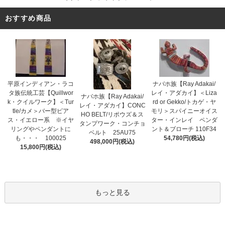
おすすめ商品
平原インディアン・ラコ
ナバホ族【Ray Adakai/
タ族伝統工芸【Quillwor
レイ・アダカイ】＜Liza
ナバホ族【Ray Adakai/
k・クイルワーク】＜Tur
rd or Gekko/トカゲ・ヤ
レイ・アダカイ】CONC
tle/カメ＞バー型ピア
モリ＞スパイニーオイス
HO BELT/リポウズ＆ス
ス・イエロー系 ※イヤ
ター・インレイ ペンダ
タンプワーク・コンチョ
リングやペンダントに
ント＆ブローチ 110F34
ベルト 25AU75
も・・・ 100025
54,780円(税込)
498,000円(税込)
15,800円(税込)
もっと見る