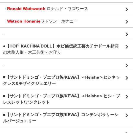
・
Ronald Wadsworth
ロナルド・ワズワース
・
Watson Honanie
ワトソン・ホナニー
.
●【HOPI KACHINA DOLL】ホピ族伝統工芸カチナドール
精霊
の木彫人形・木工芸術・お守り
.
■【サントドミンゴ・プエブロ族/KEWA】＜Heishe＞ヒシネッ
クレス&モザイクジュエリー
■【サントドミンゴ・プエブロ族/KEWA】＜Heishe＞ヒシ・ブ
レスレット/アンクレット
■【サントドミンゴ・プエブロ族/KEWA】コンテンポラリーシ
ルバージュエリー