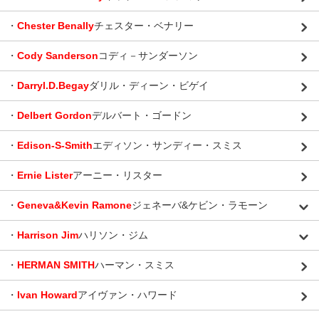
・
Chester Benally
チェスター・ベナリー
・
Cody Sanderson
コディ－サンダーソン
・
Darryl.D.Begay
ダリル・ディーン・ビゲイ
・
Delbert Gordon
デルバート・ゴードン
・
Edison-S-Smith
エディソン・サンディー・スミス
・
Ernie Lister
アーニー・リスター
・
Geneva&Kevin Ramone
ジェネーバ&ケビン・ラモーン
・
Harrison Jim
ハリソン・ジム
・
HERMAN SMITH
ハーマン・スミス
・
Ivan Howard
アイヴァン・ハワード