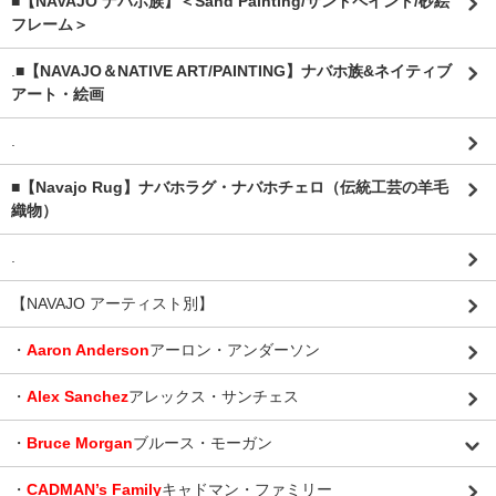
■【NAVAJO ナバホ族】＜Sand Painting/サンドペイント/砂絵
フレーム＞
.
■【NAVAJO＆NATIVE ART/PAINTING】ナバホ族&ネイティブ
アート・絵画
.
■【Navajo Rug】ナバホラグ・ナバホチェロ（伝統工芸の羊毛
織物）
.
【NAVAJO アーティスト別】
・
Aaron Anderson
アーロン・アンダーソン
・
Alex Sanchez
アレックス・サンチェス
・
Bruce Morgan
ブルース・モーガン
・
CADMAN’s Family
キャドマン・ファミリー