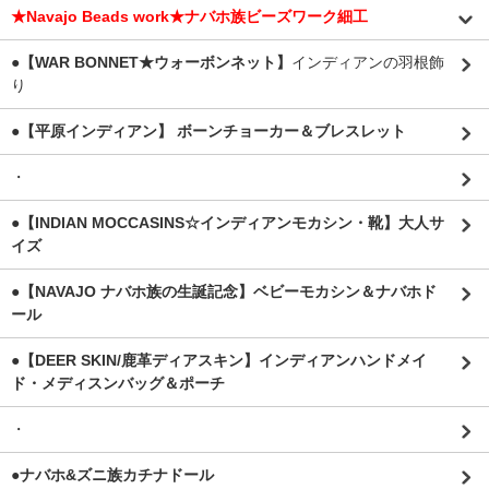
★Navajo Beads work★ナバホ族ビーズワーク細工
●【WAR BONNET★ウォーボンネット】
インディアンの羽根飾
り
●【平原インディアン】 ボーンチョーカー＆ブレスレット
・
●【INDIAN MOCCASINS☆インディアンモカシン・靴】大人サ
イズ
●【NAVAJO ナバホ族の生誕記念】ベビーモカシン＆ナバホド
ール
●【DEER SKIN/鹿革ディアスキン】インディアンハンドメイ
ド・メディスンバッグ＆ポーチ
・
●ナバホ&ズニ族カチナドール