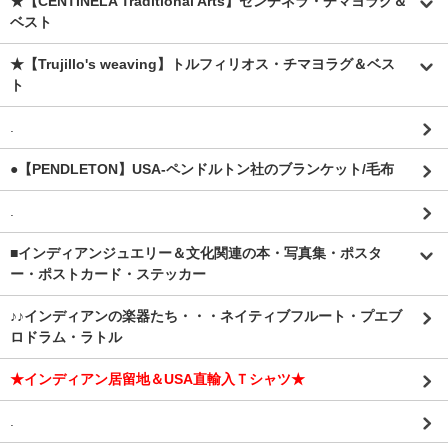
★【CENTINELA Traditional Arts】センチネラ・チマヨラグ＆
ベスト
★【Trujillo's weaving】トルフィリオス・チマヨラグ＆ベス
ト
.
●【PENDLETON】USA-ペンドルトン社のブランケット/毛布
.
■インディアンジュエリー＆文化関連の本・写真集・ポスタ
ー・ポストカード・ステッカー
♪♪インディアンの楽器たち・・・ネイティブフルート・プエブ
ロドラム・ラトル
★インディアン居留地＆USA直輸入Ｔシャツ★
.