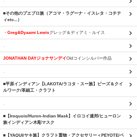
.
■その他のプエブロ族（アコマ・ラグーナ・イスレタ・コチテ
ィetc...）
・
Greg&Dyaami Lewis
グレッグ＆ディアミ・ルイス
.
JONATHAN DAYジョナサンデイ
Oldコインシルバー作品
.
■平原インディアン【LAKOTA/ラコタ・スー族】ビーズ＆クイ
ルワーク/革細工・クラフト
.
■【Iroquois/Huron-Indian Mask】イロコイ連邦/ヒューロン
族インディアン木彫マスク
■【YAQUI/ヤキ族】クラフト置物・アクセサリー＜PEYOTE/ペ