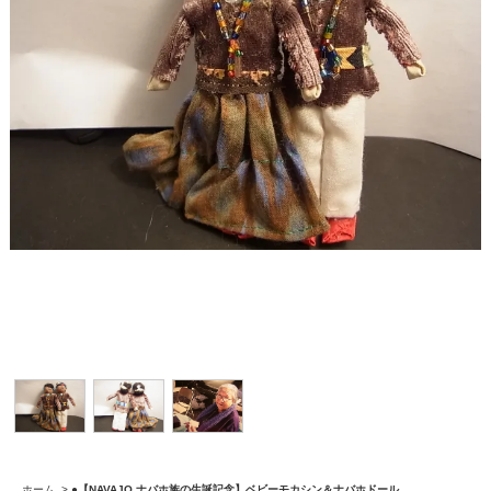
ホーム
>
●【NAVAJO ナバホ族の生誕記念】ベビーモカシン＆ナバホドール