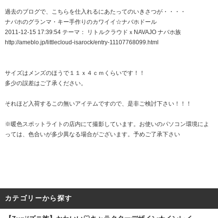
過去のブログで、こちらを仕入れるにあたってのいきさつが・・・・
ナバホのグランマ・キー手作りのカワイイ☆ナバホドール
2011-12-15 17:39:54 テーマ： リトルクラウドｘNAVAJO ナバホ族
http://ameblo.jp/littlecloud-isarock/entry-11107768099.html
サイズはメンズのほうで１１ｘ４ｃｍくらいです！！
多少の誤差はご了承ください。
それほど入荷するこの無いアイテムですので、是非ご検討下さい！！！
※暖色スポットライトの店内にて撮影しています。お使いのパソコン環境によ
っては、色合いが多少異なる場合がございます。予めご了承下さい
カテゴリーから探す